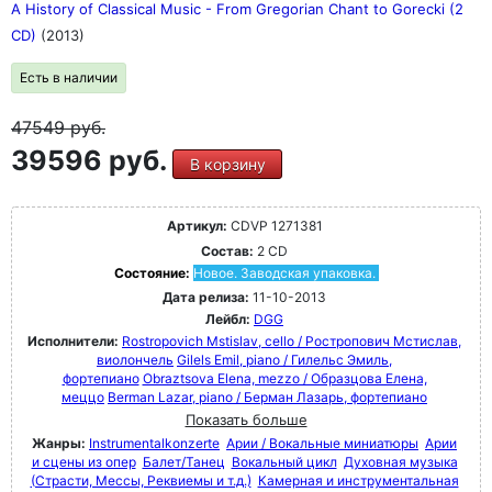
A History of Classical Music - From Gregorian Chant to Gorecki (2
CD)
(2013)
Есть в наличии
47549
руб.
39596 руб.
В корзину
Артикул:
CDVP 1271381
Состав:
2 CD
Состояние:
Новое. Заводская упаковка.
Дата релиза:
11-10-2013
Лейбл:
DGG
Исполнители:
Rostropovich Mstislav, cello / Ростропович Мстислав,
виолончель
Gilels Emil, piano / Гилельс Эмиль,
фортепиано
Obraztsova Elena, mezzo / Образцова Елена,
меццо
Berman Lazar, piano / Берман Лазарь, фортепиано
Показать больше
Жанры:
Instrumentalkonzerte
Арии / Вокальные миниатюры
Арии
и сцены из опер
Балет/Танец
Вокальный цикл
Духовная музыка
(Страсти, Мессы, Реквиемы и т.д.)
Камерная и инструментальная