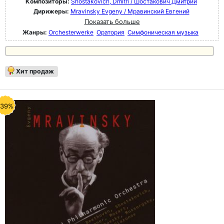
Композиторы:
Shostakovich, Dmitri / Шостакович Дмитрий
Дирижеры:
Mravinsky Evgeny / Мравинский Евгений
Показать больше
Жанры:
Orchesterwerke
Оратория
Симфоническая музыка
Хит продаж
-39%