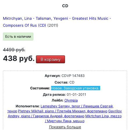
CD
Mktrchyan, Lina - Talisman, Yevgeni - Greatest Hits Music -
Composers Of Rus (CD)
(2011)
Есть в наличии
4499
руб.
438 руб.
В корзину
Артикул:
CDVP 147483
Состав:
CD
Состояние:
Новое. Заводская упаковка.
Дата релиза:
01-01-2011
Лейбл:
Olympia
Исполнители:
Lemeshev Sergey, tenor / Лемешев Сергей,
тенор
Pletnev Mikhail, piano / Плетнёв Михаил, фортепиано
Gavrilov
Andrey, piano / Гаврилов Андрей, фортепиано
Mkrtchan Lina, mezzo
/ Мкртчян Лина, меццо
Показать больше