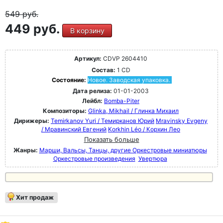
549
руб.
449 руб.
В корзину
Артикул:
CDVP 2604410
Состав:
1 CD
Состояние:
Новое. Заводская упаковка.
Дата релиза:
01-01-2003
Лейбл:
Bomba-Piter
Композиторы:
Glinka, Mikhail / Глинка Михаил
Дирижеры:
Temirkanov Yuri / Темирканов Юрий
Mravinsky Evgeny
/ Мравинский Евгений
Korkhin Léo / Корхин Лео
Показать больше
Жанры:
Марши, Вальсы, Танцы, другие Оркестровые миниатюры
Оркестровые произведения
Увертюра
Хит продаж