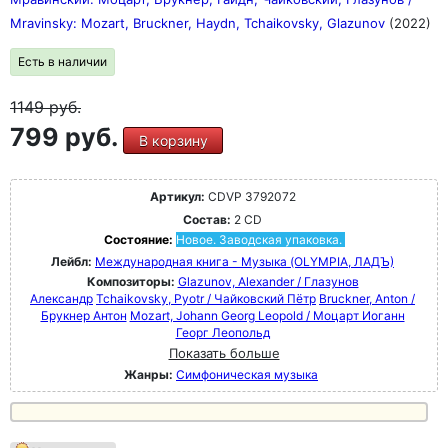
Mravinsky: Mozart, Bruckner, Haydn, Tchaikovsky, Glazunov
(2022)
Есть в наличии
1149
руб.
799 руб.
В корзину
Артикул:
CDVP 3792072
Состав:
2 CD
Состояние:
Новое. Заводская упаковка.
Лейбл:
Международная книга - Музыка (OLYMPIA, ЛАДЪ)
Композиторы:
Glazunov, Alexander / Глазунов
Александр
Tchaikovsky, Pyotr / Чайковский Пётр
Bruckner, Anton /
Брукнер Антон
Mozart, Johann Georg Leopold / Моцарт Иоганн
Георг Леопольд
Показать больше
Жанры:
Симфоническая музыка