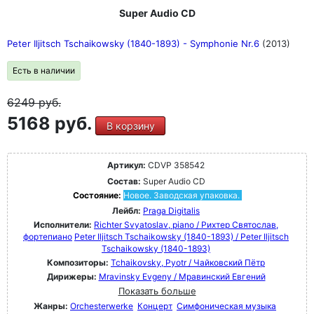
Super Audio CD
Peter Iljitsch Tschaikowsky (1840-1893) - Symphonie Nr.6
(2013)
Есть в наличии
6249
руб.
5168 руб.
В корзину
Артикул:
CDVP 358542
Состав:
Super Audio CD
Состояние:
Новое. Заводская упаковка.
Лейбл:
Praga Digitalis
Исполнители:
Richter Svyatoslav, piano / Рихтер Святослав,
фортепиано
Peter Iljitsch Tschaikowsky (1840-1893) / Peter Iljitsch
Tschaikowsky (1840-1893)
Композиторы:
Tchaikovsky, Pyotr / Чайковский Пётр
Дирижеры:
Mravinsky Evgeny / Мравинский Евгений
Показать больше
Жанры:
Orchesterwerke
Концерт
Симфоническая музыка