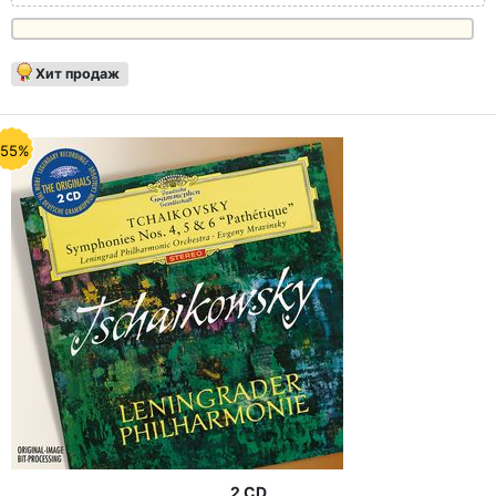
Хит продаж
-55%
2 CD