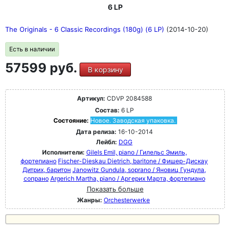
6 LP
The Originals - 6 Classic Recordings (180g) (6 LP)
(2014-10-20)
Есть в наличии
57599 руб.
В корзину
Артикул:
CDVP 2084588
Состав:
6 LP
Состояние:
Новое. Заводская упаковка.
Дата релиза:
16-10-2014
Лейбл:
DGG
Исполнители:
Gilels Emil, piano / Гилельс Эмиль,
фортепиано
Fischer-Dieskau Dietrich, baritone / Фишер-Дискау
Дитрих, баритон
Janowitz Gundula, soprano / Яновиц Гундула,
сопрано
Argerich Martha, piano / Аргерих Марта, фортепиано
Показать больше
Жанры:
Orchesterwerke