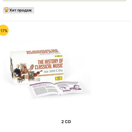
Хит продаж
-17%
2 CD