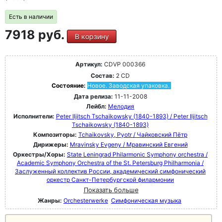
Есть в наличии
7918 руб.
В корзину
Артикул:
CDVP 000366
Состав:
2 CD
Состояние:
Новое. Заводская упаковка.
Дата релиза:
11-11-2008
Лейбл:
Мелодия
Исполнители:
Peter Iljitsch Tschaikowsky (1840-1893) / Peter Iljitsch
Tschaikowsky (1840-1893)
Композиторы:
Tchaikovsky, Pyotr / Чайковский Пётр
Дирижеры:
Mravinsky Evgeny / Мравинский Евгений
Оркестры/Хоры:
State Leningrad Philarmonic Symphony orchestra /
Academic Symphony Orchestra of the St. Petersburg Philharmonia /
Заслуженный коллектив России, академический симфонический
оркестр Санкт-Петербургской филармонии
Показать больше
Жанры:
Orchesterwerke
Симфоническая музыка