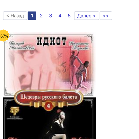
1
2
3
4
5
< Назад
Далее >
>>
-67%