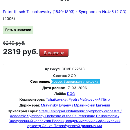
Peter Iljitsch Tschaikowsky (1840-1893) - Symphonien Nr.4-6 (2 CD)
(2006)
Есть в наличии
6249
руб.
2819 руб.
В корзину
Артикул:
CDVP 022513
Состав:
2 CD
Состояние:
Новое. Заводская упаковка.
Дата релиза:
17-03-2006
Лейбл:
DGG
Композиторы:
Tchaikovsky, Pyotr / Чайковский Пётр
Дирижеры:
Mravinsky Evgeny / Мравинский Евгений
Оркестры/Хоры:
State Leningrad Philarmonic Symphony orchestra /
Academic Symphony Orchestra of the St. Petersburg Philharmonia /
Заслуженный коллектив России, академический симфонический
оркестр Санкт-Петербургской филармонии