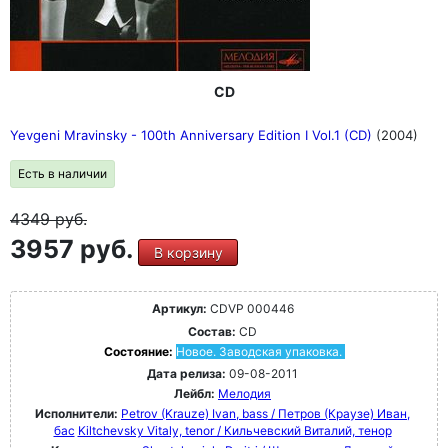
CD
Yevgeni Mravinsky - 100th Anniversary Edition I Vol.1 (CD)
(2004)
Есть в наличии
4349
руб.
3957 руб.
В корзину
Артикул:
CDVP 000446
Состав:
CD
Состояние:
Новое. Заводская упаковка.
Дата релиза:
09-08-2011
Лейбл:
Мелодия
Исполнители:
Petrov (Krauze) Ivan, bass / Петров (Краузе) Иван,
бас
Kiltchevsky Vitaly, tenor / Кильчевский Виталий, тенор