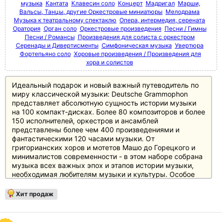
музыка
Кантата
Клавесин соло
Концерт
Мадригал
Марши,
Вальсы, Танцы, другие Оркестровые миниатюры
Мелодрама
Музыка к театральному спектаклю
Опера, интермедия, серената
Оратория
Орган соло
Оркестровые произведения
Песни / Гимны
Песни / Романсы
Произведения для солиста с оркестром
Серенады и Дивертисменты
Симфоническая музыка
Увертюра
Фортепьяно соло
Хоровые произведения / Произведения для
хора и солистов
Идеальный подарок и новый важный путеводитель по
миру классической музыки: Deutsche Grammophon
представляет абсолютную сущность истории музыки
на 100 компакт-дисках. Более 80 композиторов и более
150 исполнителей, оркестров и ансамблей
представлены более чем 400 произведениями и
фантастическими 120 часами музыки. От
григорианских хоров и мотетов Машо до Горецкого и
минималистов современности - в этом наборе собрана
музыка всех важных эпох и этапов истории музыки,
необходимая любителям музыки и культуры. Особое
внимание уделено основному репертуару с великими
классиками и романтиками, а также XX веку, который
Хит продаж
представлен в боксе не менее чем 20 дисками.
Источником информации служит 250-страничный
полноцветный буклет с новым эссе британского автора