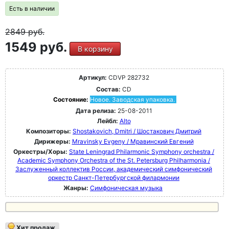
Есть в наличии
2849
руб.
1549 руб.
В корзину
Артикул:
CDVP 282732
Состав:
CD
Состояние:
Новое. Заводская упаковка.
Дата релиза:
25-08-2011
Лейбл:
Alto
Композиторы:
Shostakovich, Dmitri / Шостакович Дмитрий
Дирижеры:
Mravinsky Evgeny / Мравинский Евгений
Оркестры/Хоры:
State Leningrad Philarmonic Symphony orchestra /
Academic Symphony Orchestra of the St. Petersburg Philharmonia /
Заслуженный коллектив России, академический симфонический
оркестр Санкт-Петербургской филармонии
Жанры:
Симфоническая музыка
Хит продаж