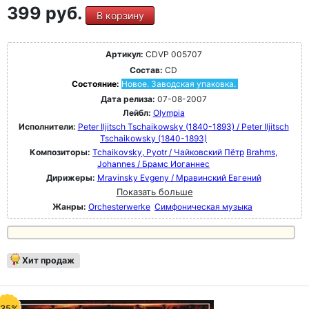
399 руб.
В корзину
Артикул:
CDVP 005707
Состав:
CD
Состояние:
Новое. Заводская упаковка.
Дата релиза:
07-08-2007
Лейбл:
Olympia
Исполнители:
Peter Iljitsch Tschaikowsky (1840-1893) / Peter Iljitsch
Tschaikowsky (1840-1893)
Композиторы:
Tchaikovsky, Pyotr / Чайковский Пётр
Brahms,
Johannes / Брамс Иоганнес
Дирижеры:
Mravinsky Evgeny / Мравинский Евгений
Показать больше
Жанры:
Orchesterwerke
Симфоническая музыка
Хит продаж
-35%