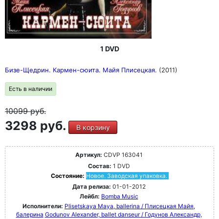
1 DVD
Бизе-Щедрин. Кармен-сюита. Майя Плисецкая.
(2011)
Есть в наличии
10099
руб.
3298 руб.
В корзину
Артикул:
CDVP 163041
Состав:
1 DVD
Состояние:
Новое. Заводская упаковка.
Дата релиза:
01-01-2012
Лейбл:
Bomba Music
Исполнители:
Plisetskaya Maya, ballerina / Плисецкая Майя,
балерина
Godunov Alexander, ballet danseur / Годунов Александр,