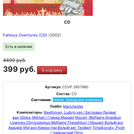
CD
Famous Overtures (CD)
(2002)
Есть в наличии
4499
руб.
399 руб.
В корзину
Артикул:
CDVP 2607880
Состав:
CD
Состояние:
Новое. Заводская упаковка.
Лейбл:
Manchester
Композиторы:
Beethoven, Ludvig van / Бетховен Людвиг
ван
Glinka, Mikhail / Глинка Михаил
Mozart, Wolfgang Amadeus
(Joannes Chrysostomus Wolfgang Theophilus) / Моцарт Вольфганг
Амадей (Иоганн Хризостом Вольфганг Теофил)
Tchaikovsky, Pyotr
/ Чайковский Пётр