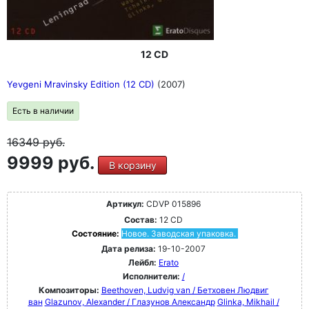
12 CD
Yevgeni Mravinsky Edition (12 CD)
(2007)
Есть в наличии
16349
руб.
9999 руб.
В корзину
Артикул:
CDVP 015896
Состав:
12 CD
Состояние:
Новое. Заводская упаковка.
Дата релиза:
19-10-2007
Лейбл:
Erato
Исполнители:
/
Композиторы:
Beethoven, Ludvig van / Бетховен Людвиг
ван
Glazunov, Alexander / Глазунов Александр
Glinka, Mikhail /