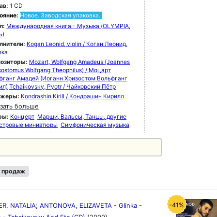
ав:
1 CD
ояние:
Новое. Заводская упаковка.
л:
Международная книга - Музыка (OLYMPIA,
Ъ)
лнители:
Kogan Leonid, violin / Коган Леонид,
пка
озиторы:
Mozart, Wolfgang Amadeus (Joannes
ostomus Wolfgang Theophilus) / Моцарт
фганг Амадей (Иоганн Хризостом Вольфганг
ил)
Tchaikovsky, Pyotr / Чайковский Пётр
ижеры:
Kondrashin Kirill / Кондрашин Кирилл
зать больше
ры:
Концерт
Марши, Вальсы, Танцы, другие
стровые миниатюры
Симфоническая музыка
 продаж
-41%
ER, NATALIA; ANTONOVA, ELIZAVETA - Glinka -