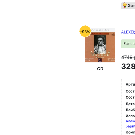
Хит
-93%
ALEXEI
Есть 
4749
328
CD
Арти
Сост
Сост
Дата
Лейб
Испо
Алек
бари
Комп