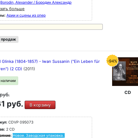
Borodin, Alexander / Бородин Александр
зать больше
ры:
Арии и сцены из опер
 продаж
-94%
 Glinka (1804-1857) - Iwan Sussanin ("Ein Leben für
ren") (2 CD)
(2011)
в наличии
CD
руб.
1 руб.
В корзину
кул:
CDVP 095073
ав:
2 CD
ояние:
Новое. Заводская упаковка.