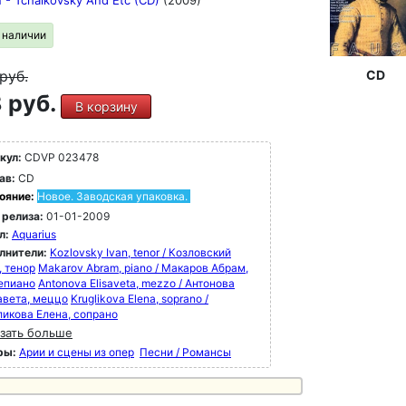
n - Tchaikovsky And Etc (CD)
(2009)
в наличии
руб.
CD
 руб.
В корзину
кул:
CDVP 023478
ав:
CD
ояние:
Новое. Заводская упаковка.
 релиза:
01-01-2009
л:
Aquarius
лнители:
Kozlovsky Ivan, tenor / Козловский
, тенор
Makarov Abram, piano / Макаров Абрам,
епиано
Antonova Elisaveta, mezzo / Антонова
авета, меццо
Kruglikova Elena, soprano /
ликова Елена, сопрано
зать больше
ры:
Арии и сцены из опер
Песни / Романсы