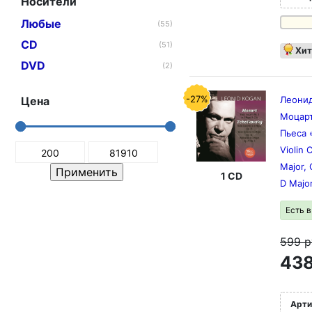
Носители
Любые
(55)
CD
(51)
Хит
DVD
(2)
-27%
Цена
Леонид
Моцарт
Пьеса 
Violin 
Major, 
1 CD
D Major
Есть 
599
р
438
Арти