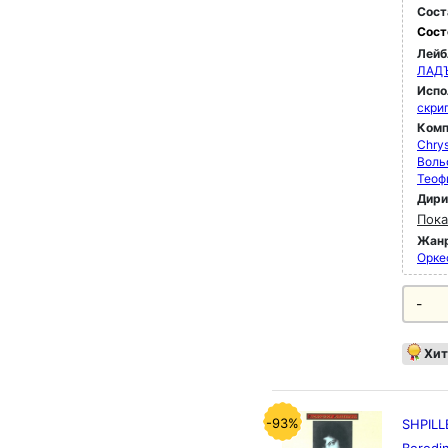
Сост
Сост
Лейб
ЛАД
Испо
скри
Комп
Chrys
Воль
Теоф
Дир
Пока
Жан
Орке
-
Хит
-93%
SHPILL