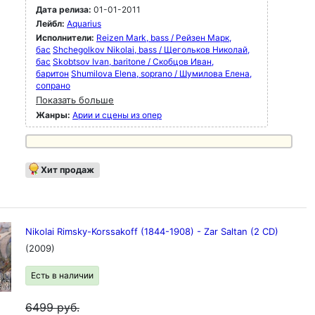
Дата релиза:
01-01-2011
Лейбл:
Aquarius
Исполнители:
Reizen Mark, bass / Рейзен Марк,
бас
Shchegolkov Nikolai, bass / Щегольков Николай,
бас
Skobtsov Ivan, baritone / Скобцов Иван,
баритон
Shumilova Elena, soprano / Шумилова Елена,
сопрано
Показать больше
Жанры:
Арии и сцены из опер
Хит продаж
Nikolai Rimsky-Korssakoff (1844-1908) - Zar Saltan (2 CD)
(2009)
Есть в наличии
6499
руб.