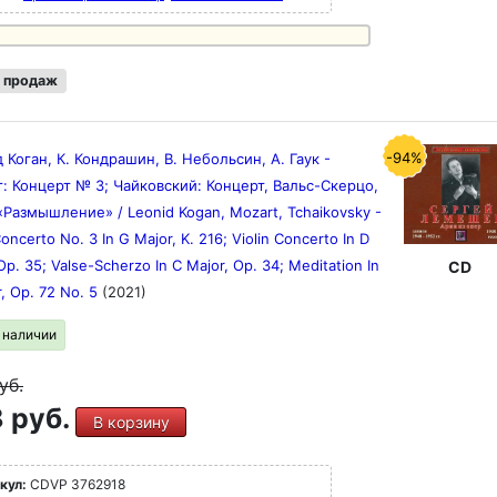
 продаж
-94%
 Коган, К. Кондрашин, В. Небольсин, А. Гаук -
: Концерт № 3; Чайковский: Концерт, Вальс-Скерцо,
«Размышление» / Leonid Kogan, Mozart, Tchaikovsky -
Concerto No. 3 In G Major, K. 216; Violin Concerto In D
Op. 35; Valse-Scherzo In C Major, Op. 34; Meditation In
CD
, Op. 72 No. 5
(2021)
в наличии
уб.
 руб.
В корзину
кул:
CDVP 3762918