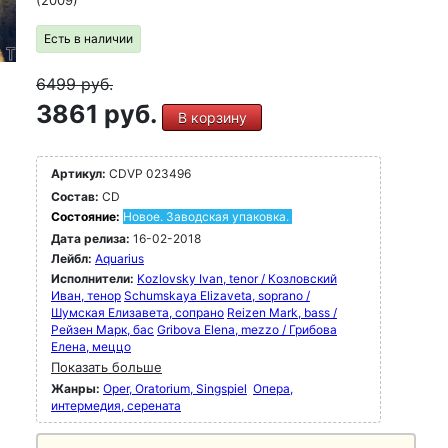
(2009)
Есть в наличии
6499
руб.
3861 руб.
В корзину
Артикул:
CDVP 023496
Состав:
CD
Состояние:
Новое. Заводская упаковка.
Дата релиза:
16-02-2018
Лейбл:
Aquarius
Исполнители:
Kozlovsky Ivan, tenor / Козловский
Иван, тенор
Schumskaya Elizaveta, soprano /
Шумская Елизавета, сопрано
Reizen Mark, bass /
Рейзен Марк, бас
Gribova Elena, mezzo / Грибова
Елена, меццо
Показать больше
Жанры:
Oper, Oratorium, Singspiel
Опера,
интермедия, серената