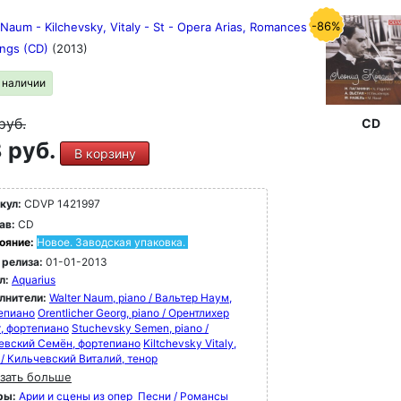
-86%
 Naum - Kilchevsky, Vitaly - St - Opera Arias, Romances
ngs (CD)
(2013)
в наличии
руб.
CD
 руб.
В корзину
кул:
CDVP 1421997
ав:
CD
ояние:
Новое. Заводская упаковка.
 релиза:
01-01-2013
л:
Aquarius
лнители:
Walter Naum, piano / Вальтер Наум,
епиано
Orentlicher Georg, piano / Орентлихер
г, фортепиано
Stuchevsky Semen, piano /
евский Семён, фортепиано
Kiltchevsky Vitaly,
 / Кильчевский Виталий, тенор
зать больше
ры:
Арии и сцены из опер
Песни / Романсы