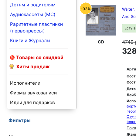
Детям и родителям
-93%
Walter,
Аудиокассеты (MC)
And So
Раритетные пластинки
Есть 
(первопрессы)
Книги и Журналы
4749
CD
328
Товары со скидкой
Хиты продаж
Арти
Сост
Сост
Исполнители
Дата
Фирмы звукозаписи
Лейб
Испо
Идеи для подарков
форт
Геор
Стуч
Фильтры
tenor
Пока
Жан