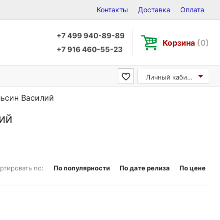
Контакты
Доставка
Оплата
+7 499 940-89-89
Корзина
(0)
+7 916 460-55-23
Личный кабинет
ольсин Василий
ий
ртировать по:
По популярности
По дате релиза
По цене