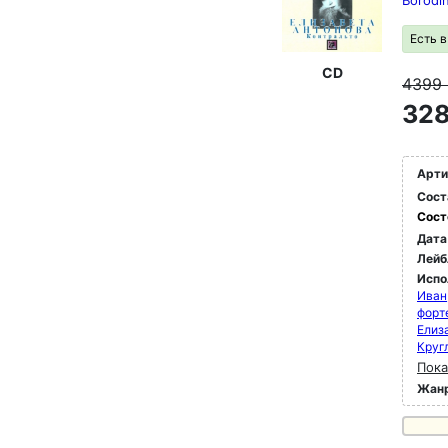
Borodi
Есть 
CD
4399
328
Арти
Сост
Сост
Дата
Лейб
Испо
Иван
форт
Елиз
Круг
Пока
Жан