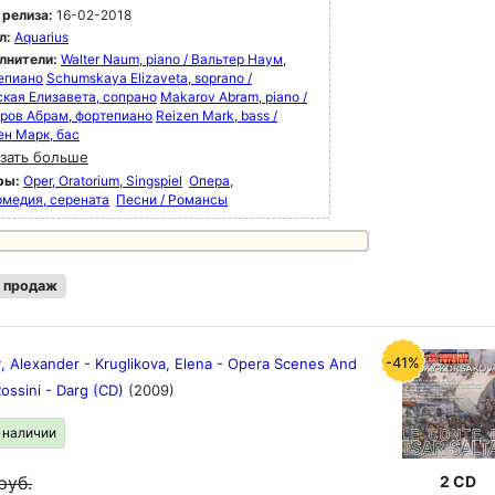
 релиза:
16-02-2018
л:
Aquarius
лнители:
Walter Naum, piano / Вальтер Наум,
епиано
Schumskaya Elizaveta, soprano /
кая Елизавета, сопрано
Makarov Abram, piano /
ров Абрам, фортепиано
Reizen Mark, bass /
ен Марк, бас
зать больше
ры:
Oper, Oratorium, Singspiel
Опера,
рмедия, серената
Песни / Романсы
 продаж
-41%
, Alexander - Kruglikova, Elena - Opera Scenes And
Rossini - Darg (CD)
(2009)
в наличии
2 CD
руб.