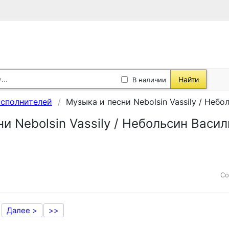
Найти
В наличии
исполнителей
Музыка и песни Nebolsin Vassily / Неб
и Nebolsin Vassily / Небольсин Васил
Со
Далее >
>>