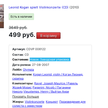
Leonid Kogan spielt Violinkonzerte (CD)
(2010)
Есть в наличии
3649
руб.
499 руб.
В корзину
Артикул:
CDVP 006122
Состав:
CD
Состояние:
Новое. Заводская упаковка.
Дата релиза:
27-08-2007
Лейбл:
Olympia
Исполнители:
Kogan Leonid, violin / Коган Леонид,
скрипка
Композиторы:
Ravel, Joseph Maurice / Равель
Жозеф Морис
Paganini, Nicolò / Паганини
Николо
Vieuxtemps, Henry / Вьётан Анри
Показать больше
Жанры:
Violinkonzerte
Концерт
Произведения для
солиста с оркестром