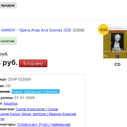
 продаж
-93%
; IVANOV - Opera Arias And Scenes (CD)
(2009)
в наличии
руб.
 руб.
В корзину
CD
кул:
CDVP 023500
ав:
CD
ояние:
Новое. Заводская упаковка.
 релиза:
01-01-2009
л:
Aquarius
лнители:
Серов Александр / Серов
сандр
Ivanov Alexei, baritone / Иванов Алексей,
тон
озиторы:
Tchaikovsky, Pyotr / Чайковский