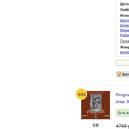
Дата
Лейб
Испо
форт
Шумс
Мака
Рейз
Пока
Жан
инте
Хит
-93%
Pirogov
Arias: 
Есть 
CD
4749