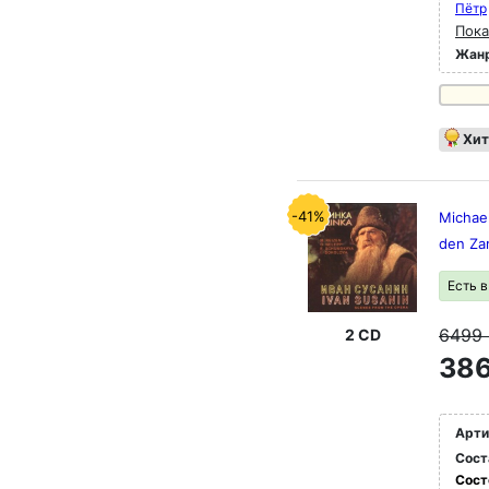
Пётр
Пока
Жан
Хит
-41%
Michael
den Za
Есть 
6499
2 CD
386
Арти
Сост
Сост