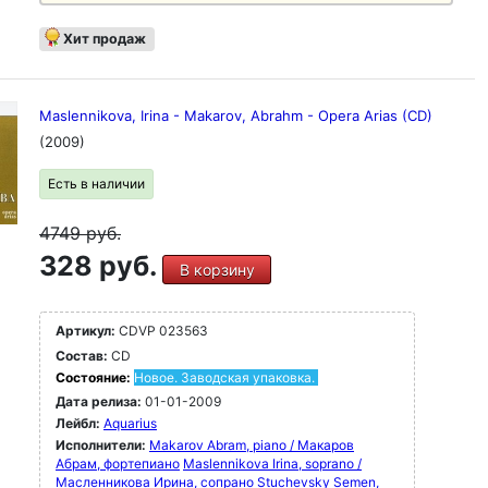
Хит продаж
Maslennikova, Irina - Makarov, Abrahm - Opera Arias (CD)
(2009)
Есть в наличии
4749
руб.
328 руб.
В корзину
Артикул:
CDVP 023563
Состав:
CD
Состояние:
Новое. Заводская упаковка.
Дата релиза:
01-01-2009
Лейбл:
Aquarius
Исполнители:
Makarov Abram, piano / Макаров
Абрам, фортепиано
Maslennikova Irina, soprano /
Масленникова Ирина, сопрано
Stuchevsky Semen,