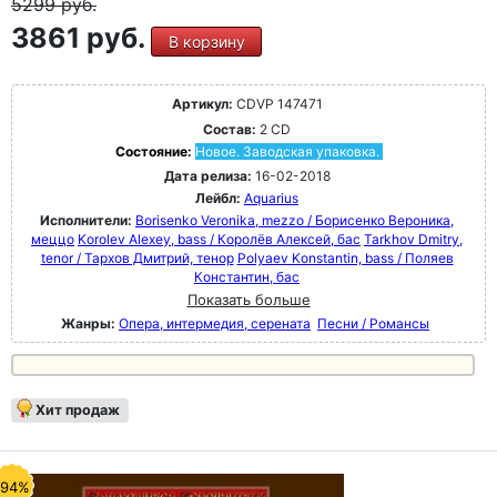
5299
руб.
3861 руб.
В корзину
Артикул:
CDVP 147471
Состав:
2 CD
Состояние:
Новое. Заводская упаковка.
Дата релиза:
16-02-2018
Лейбл:
Aquarius
Исполнители:
Borisenko Veronika, mezzo / Борисенко Вероника,
меццо
Korolev Alexey, bass / Королёв Алексей, бас
Tarkhov Dmitry,
tenor / Тархов Дмитрий, тенор
Polyaev Konstantin, bass / Поляев
Константин, бас
Показать больше
Жанры:
Опера, интермедия, серената
Песни / Романсы
Хит продаж
-94%