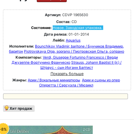
Артикул:
CDVP 1965630
Состав:
CD
Состояние:
Новое. Заводская упаковка.
Дата релиза:
01-01-2014
Лейбл:
Aquarius
Исполнители:
Bounchikov Vladimir, baritone / Бунчиков Владимир,
баритон
Piotrovskaya Olga, soprano / Пиотровская Ольга, сопрано
Композиторы:
Verdi, Giuseppe Fortunino Francesco / Верди
Джузеппе Фортунино Франческо
Strauss, Johann Baptist II (jr.) /
Штраус - сын Иоганн Баптист
Показать больше
Жанры:
Арии / Вокальные миниатюры
Арии и сцены из опер
Оперетта / Сарсуэла / Мюзикл
Хит продаж
-8%