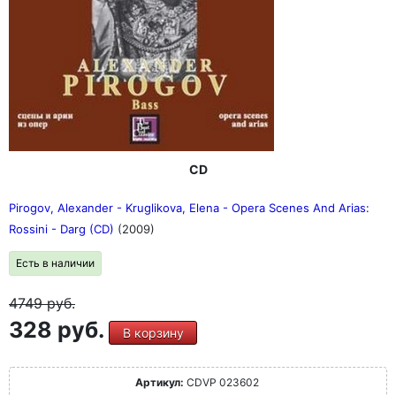
CD
Pirogov, Alexander - Kruglikova, Elena - Opera Scenes And Arias:
Rossini - Darg (CD)
(2009)
Есть в наличии
4749
руб.
328 руб.
В корзину
Артикул:
CDVP 023602