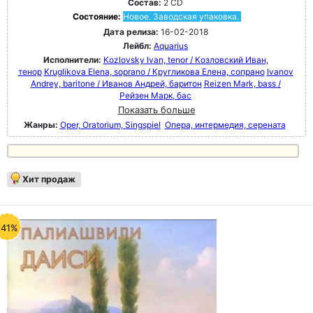
Состав:
2 CD
Состояние:
Новое. Заводская упаковка.
Дата релиза:
16-02-2018
Лейбл:
Aquarius
Исполнители:
Kozlovsky Ivan, tenor / Козловский Иван,
тенор
Kruglikova Elena, soprano / Кругликова Елена, сопрано
Ivanov
Andrey, baritone / Иванов Андрей, баритон
Reizen Mark, bass /
Рейзен Марк, бас
Показать больше
Жанры:
Oper, Oratorium, Singspiel
Опера, интермедия, серената
Хит продаж
-41%