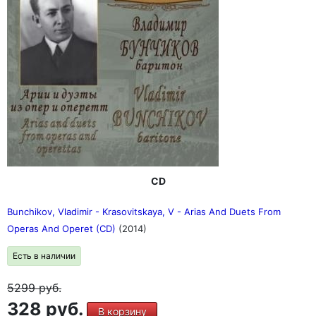
CD
Bunchikov, Vladimir - Krasovitskaya, V - Arias And Duets From
Operas And Operet (CD)
(2014)
Есть в наличии
5299
руб.
328 руб.
В корзину