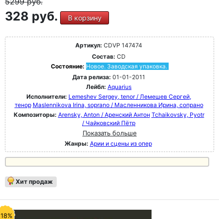
5299
руб.
328 руб.
В корзину
Артикул:
CDVP 147474
Состав:
CD
Состояние:
Новое. Заводская упаковка.
Дата релиза:
01-01-2011
Лейбл:
Aquarius
Исполнители:
Lemeshev Sergey, tenor / Лемешев Сергей,
тенор
Maslennikova Irina, soprano / Масленникова Ирина, сопрано
Композиторы:
Arensky, Anton / Аренский Антон
Tchaikovsky, Pyotr
/ Чайковский Пётр
Показать больше
Жанры:
Арии и сцены из опер
Хит продаж
-18%