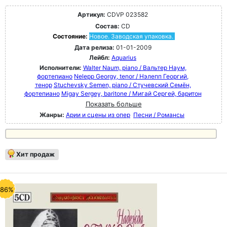
Артикул:
CDVP 023582
Состав:
CD
Состояние:
Новое. Заводская упаковка.
Дата релиза:
01-01-2009
Лейбл:
Aquarius
Исполнители:
Walter Naum, piano / Вальтер Наум,
фортепиано
Nelepp Georgy, tenor / Нэлепп Георгий,
тенор
Stuchevsky Semen, piano / Стучевский Семён,
фортепиано
Migay Sergey, baritone / Мигай Сергей, баритон
Показать больше
Жанры:
Арии и сцены из опер
Песни / Романсы
Хит продаж
-86%