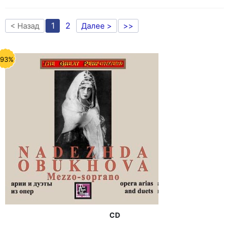
1
2
< Назад
Далее >
>>
-93%
CD