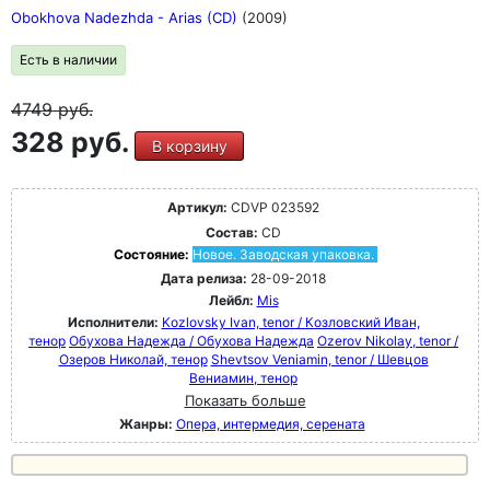
Obokhova Nadezhda - Arias (CD)
(2009)
Есть в наличии
4749
руб.
328 руб.
В корзину
Артикул:
CDVP 023592
Состав:
CD
Состояние:
Новое. Заводская упаковка.
Дата релиза:
28-09-2018
Лейбл:
Mis
Исполнители:
Kozlovsky Ivan, tenor / Козловский Иван,
тенор
Обухова Надежда / Обухова Надежда
Ozerov Nikolay, tenor /
Озеров Николай, тенор
Shevtsov Veniamin, tenor / Шевцов
Вениамин, тенор
Показать больше
Жанры:
Опера, интермедия, серената