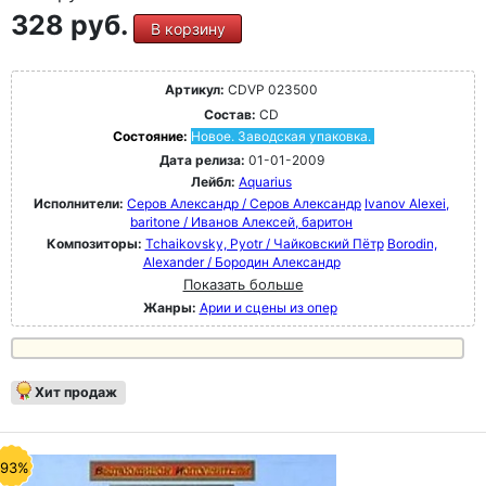
328 руб.
В корзину
Артикул:
CDVP 023500
Состав:
CD
Состояние:
Новое. Заводская упаковка.
Дата релиза:
01-01-2009
Лейбл:
Aquarius
Исполнители:
Серов Александр / Серов Александр
Ivanov Alexei,
baritone / Иванов Алексей, баритон
Композиторы:
Tchaikovsky, Pyotr / Чайковский Пётр
Borodin,
Alexander / Бородин Александр
Показать больше
Жанры:
Арии и сцены из опер
Хит продаж
-93%