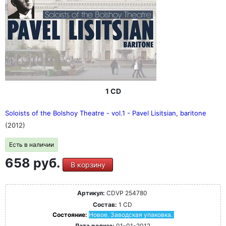
1 CD
Soloists of the Bolshoy Theatre - vol.1 - Pavel Lisitsian, baritone
(2012)
Есть в наличии
658 руб.
В корзину
Артикул:
CDVP 254780
Состав:
1 CD
Состояние:
Новое. Заводская упаковка.
Дата релиза:
01-01-2012