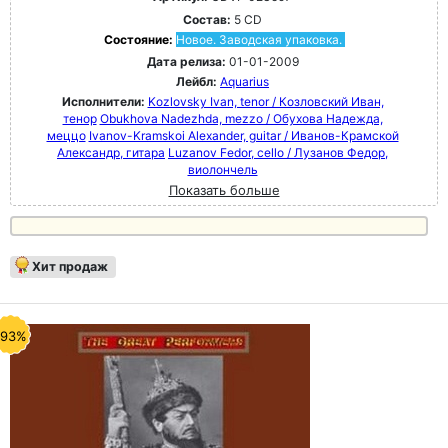
Состав:
5 CD
Состояние:
Новое. Заводская упаковка.
Дата релиза:
01-01-2009
Лейбл:
Aquarius
Исполнители:
Kozlovsky Ivan, tenor / Козловский Иван,
тенор
Obukhova Nadezhda, mezzo / Обухова Надежда,
меццо
Ivanov-Kramskoi Alexander, guitar / Иванов-Крамской
Александр, гитара
Luzanov Fedor, cello / Лузанов Федор,
виолончель
Показать больше
Хит продаж
-93%