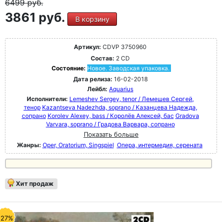
6499
руб.
3861 руб.
В корзину
Артикул:
CDVP 3750960
Состав:
2 CD
Состояние:
Новое. Заводская упаковка.
Дата релиза:
16-02-2018
Лейбл:
Aquarius
Исполнители:
Lemeshev Sergey, tenor / Лемешев Сергей,
тенор
Kazantseva Nadezhda, soprano / Казанцева Надежда,
сопрано
Korolev Alexey, bass / Королёв Алексей, бас
Gradova
Varvara, soprano / Градова Варвара, сопрано
Показать больше
Жанры:
Oper, Oratorium, Singspiel
Опера, интермедия, серената
Хит продаж
-27%