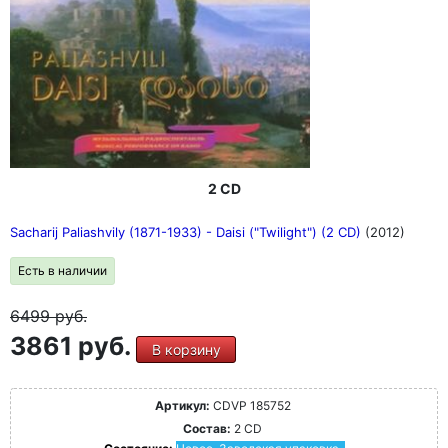
2 CD
Sacharij Paliashvily (1871-1933) - Daisi ("Twilight") (2 CD)
(2012)
Есть в наличии
6499
руб.
3861 руб.
В корзину
Артикул:
CDVP 185752
Состав:
2 CD