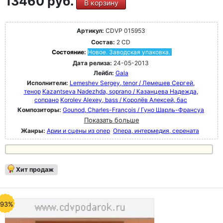
13460 руб.
В корзину
Артикул:
CDVP 015953
Состав:
2 CD
Состояние:
Новое. Заводская упаковка.
Дата релиза:
24-05-2013
Лейбл:
Gala
Исполнители:
Lemeshev Sergey, tenor / Лемешев Сергей,
тенор
Kazantseva Nadezhda, soprano / Казанцева Надежда,
сопрано
Korolev Alexey, bass / Королёв Алексей, бас
Композиторы:
Gounod, Charles-François / Гуно Шарль-Франсуа
Показать больше
Жанры:
Арии и сцены из опер
Опера, интермедия, серената
Хит продаж
-93%