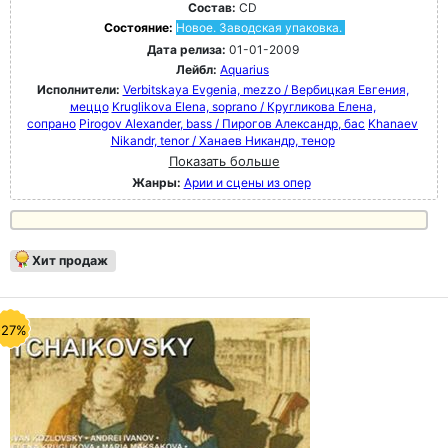
Состав:
CD
Состояние:
Новое. Заводская упаковка.
Дата релиза:
01-01-2009
Лейбл:
Aquarius
Исполнители:
Verbitskaya Evgenia, mezzo / Вербицкая Евгения,
меццо
Kruglikova Elena, soprano / Кругликова Елена,
сопрано
Pirogov Alexander, bass / Пирогов Александр, бас
Khanaev
Nikandr, tenor / Ханаев Никандр, тенор
Показать больше
Жанры:
Арии и сцены из опер
Хит продаж
-27%