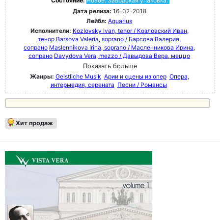
Состояние:
Новое. Заводская упаковка.
Дата релиза:
16-02-2018
Лейбл:
Aquarius
Исполнители:
Kozlovsky Ivan, tenor / Козловский Иван,
тенор
Barsova Valeria, soprano / Барсова Валерия,
сопрано
Maslennikova Irina, soprano / Масленникова Ирина,
сопрано
Davydova Vera, mezzo / Давыдова Вера, меццо
Показать больше
Жанры:
Geistliche Musik
Арии и сцены из опер
Опера,
интермедия, серената
Песни / Романсы
Хит продаж