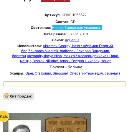
Артикул:
CDVP 1965627
Состав:
CD
Состояние:
Новое. Заводская упаковка.
Дата релиза:
16-02-2018
Лейбл:
Aquarius
Исполнители:
Abramov Georgy, bass / Абрамов Георгий,
бас
Zakharov Vladimir, baritone / Захаров Владимир,
баритон
Alexandryskaya Nina, mezzo / Александрийская Нина,
меццо
Ozerov Nikolay, tenor / Озеров Николай, тенор
Показать больше
Жанры:
Oper, Oratorium, Singspiel
Опера, интермедия, серената
Хит продаж
-94%