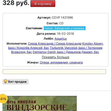
328 руб.
В корзину
Артикул:
CDVP 1421996
Состав:
CD
Состояние:
Новое. Заводская упаковка.
Дата релиза:
16-02-2018
Лейбл:
Aquarius
Исполнители:
Серов Александр / Серов Александр
Korolev Alexey,
bass / Королёв Алексей, бас
Tiutiunnik Vsevolod, bass / Тютюнник
Всеволод, бас
Demianov Daniil, bass / Демьянов Даниил, бас
Показать больше
Жанры:
Опера, интермедия, серената
Хит продаж
-41%