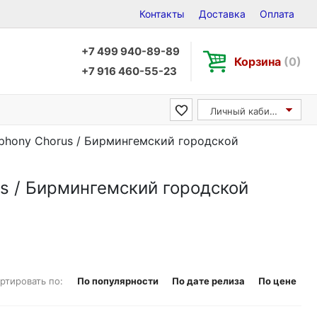
Контакты
Доставка
Оплата
+7 499 940-89-89
Корзина
(0)
+7 916 460-55-23
Личный кабинет
mphony Chorus / Бирмингемский городской
us / Бирмингемский городской
ртировать по:
По популярности
По дате релиза
По цене