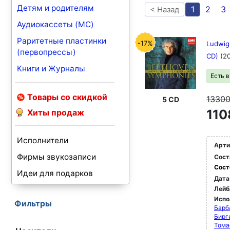
Детям и родителям
1
2
3
< Назад
Аудиокассеты (MC)
Раритетные пластинки
-17%
Ludwig
(первопрессы)
CD)
(2
Книги и Журналы
Есть 
Товары со скидкой
1330
5 CD
110
Хиты продаж
Исполнители
Арти
Фирмы звукозаписи
Сост
Сост
Идеи для подарков
Дата
Лейб
Испо
Фильтры
Барб
Бирг
Тома