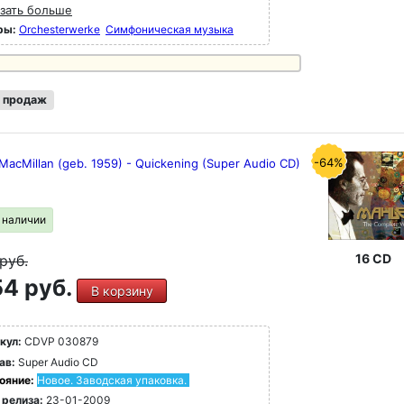
зать больше
ры:
Orchesterwerke
Симфоническая музыка
 продаж
-64%
MacMillan (geb. 1959) - Quickening (Super Audio CD)
в наличии
16 CD
руб.
4 руб.
В корзину
кул:
CDVP 030879
ав:
Super Audio CD
ояние:
Новое. Заводская упаковка.
 релиза:
23-01-2009