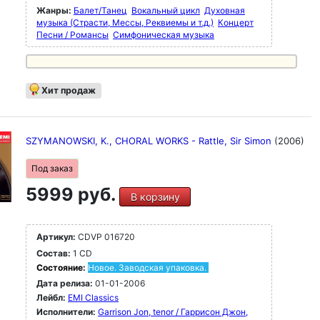
Жанры:
Балет/Танец
Вокальный цикл
Духовная
музыка (Страсти, Мессы, Реквиемы и т.д.)
Концерт
Песни / Романсы
Симфоническая музыка
Хит продаж
SZYMANOWSKI, K., CHORAL WORKS - Rattle, Sir Simon
(2006)
Под заказ
5999 руб.
В корзину
Артикул:
CDVP 016720
Состав:
1 CD
Состояние:
Новое. Заводская упаковка.
Дата релиза:
01-01-2006
Лейбл:
EMI Classics
Исполнители:
Garrison Jon, tenor / Гаррисон Джон,