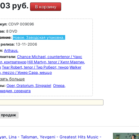
03 руб.
В корзину
кул:
CDVP 009096
ав:
8 DVD
ояние:
Новое. Заводская упаковка.
 релиза:
13-11-2006
л:
Arthaus.
лнители:
Chance Michael, countertenor / Чанс
л, контратенор
Hill Martyn, tenor / Хилл Мартин,
р
Tear Robert, tenor / Тир Роберт, тенор
Walker
, mezzo / Уокер Сара, меццо
зать больше
ры:
Oper, Oratorium, Singspiel
Опера,
рмедия, серената
 продаж
an, Lina - Talisman, Yevgeni - Greatest Hits Music -