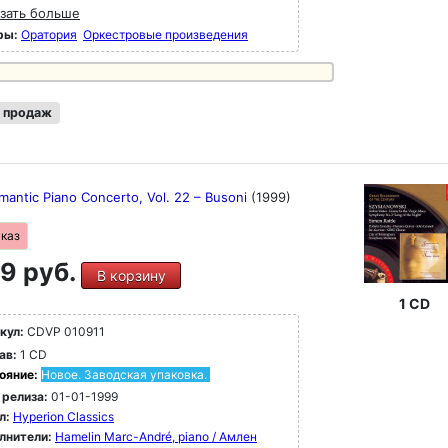
зать больше
ры:
Оратория
Оркестровые произведения
 продаж
mantic Piano Concerto, Vol. 22 – Busoni
(1999)
аказ
9 руб.
В корзину
1 CD
кул:
CDVP 010911
ав:
1 CD
ояние:
Новое. Заводская упаковка.
 релиза:
01-01-1999
л:
Hyperion Classics
лнители:
Hamelin Marc-André, piano / Амлен