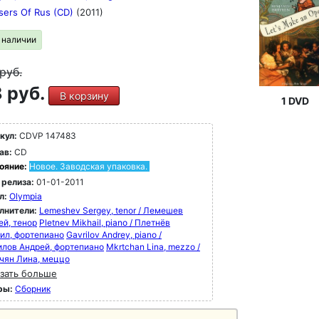
ers Of Rus (CD)
(2011)
в наличии
руб.
 руб.
В корзину
1 DVD
кул:
CDVP 147483
ав:
CD
ояние:
Новое. Заводская упаковка.
 релиза:
01-01-2011
л:
Olympia
лнители:
Lemeshev Sergey, tenor / Лемешев
ей, тенор
Pletnev Mikhail, piano / Плетнёв
ил, фортепиано
Gavrilov Andrey, piano /
илов Андрей, фортепиано
Mkrtchan Lina, mezzo /
чян Лина, меццо
зать больше
ры:
Сборник