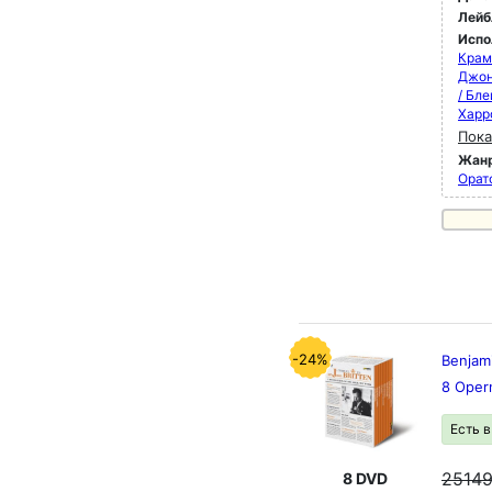
Лейб
Испо
Крам
Джон
/ Бле
Харр
Пока
Жан
Орат
-24%
Benjami
8 Oper
Есть 
2514
8 DVD