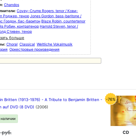
л:
Chandos
лнители:
Covey-Crump Rogers, tenor / Кови-
п Роджер, тенор
Jones Gordon, bass-baritone /
с Гордон, бас-баритон
Blaze Robin, countertenor
йз Робин, контратенор
Harrold Steven, tenor /
олд Стивен, тенор
зать больше
ры:
Choral
Classical
Weltliche Vokalmusik
ория
Оркестровые произведения
-76%
n Britten (1913-1976) - A Tribute to Benjamin Britten -
n auf DVD (8 DVD)
(2006)
в наличии
9
руб.
CD