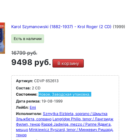
Karol Szymanowski (1882-1937) - Krol Roger (2 CD)
(1999)
Есть в наличии
16799
руб.
9498 руб.
В корзину
Артикул:
CDVP 652613
Состав:
2 CD
Состояние:
Новое. Заводская упаковка.
Дата релиза:
19-08-1999
Лейбл:
Emi
Исполнители:
Szmytka Elzbieta, soprano / Шмытка
Эльжбета, сопрано
Langridge Philip, tenor / Лангридж
Филип, тенор
Rappé Jadwiga, mezzo / Раппе Ядвига,
меццо
Minkiewicz Ryszard, tenor / Минкевич Ришард,
тенор