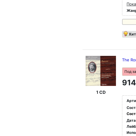
Пока
Жан
Хит
The Ro
Под з
914
1 CD
Арти
Сост
Сост
Дата
Лейб
Испо