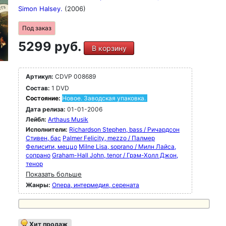
Simon Halsey.
(2006)
Под заказ
5299 руб.
В корзину
Артикул:
CDVP 008689
Состав:
1 DVD
Состояние:
Новое. Заводская упаковка.
Дата релиза:
01-01-2006
Лейбл:
Arthaus Musik
Исполнители:
Richardson Stephen, bass / Ричардсон
Стивен, бас
Palmer Felicity, mezzo / Палмер
Фелисити, меццо
Milne Lisa, soprano / Милн Лайса,
сопрано
Graham-Hall John, tenor / Грэм-Холл Джон,
тенор
Показать больше
Жанры:
Опера, интермедия, серената
Хит продаж