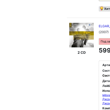
Хит
ELGAR,
(2007)
Под з
599
2 CD
Арти
Сост
Сост
Дата
Лейб
Испо
мец
Джон
Джон
Комп