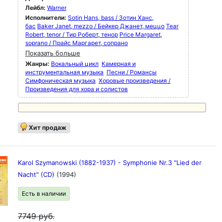
Лейбл:
Warner
Исполнители:
Sotin Hans, bass / Зотин Ханс,
бас
Baker Janet, mezzo / Бейкер Джанет, меццо
Tear
Robert, tenor / Тир Роберт, тенор
Price Margaret,
soprano / Прайс Маргарет, сопрано
Показать больше
Жанры:
Вокальный цикл
Камерная и
инструментальная музыка
Песни / Романсы
Симфоническая музыка
Хоровые произведения /
Произведения для хора и солистов
Хит продаж
Karol Szymanowski (1882-1937) - Symphonie Nr.3 "Lied der
Nacht" (CD)
(1994)
Есть в наличии
7749
руб.