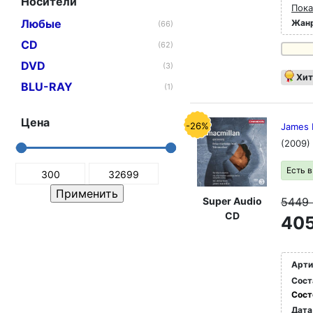
Носители
Пока
Любые
Жан
(66)
CD
(62)
DVD
(3)
Хит
BLU-RAY
(1)
Цена
-26%
James 
(2009)
Есть 
Super Audio
5449
CD
405
Арти
Сост
Сост
Дата