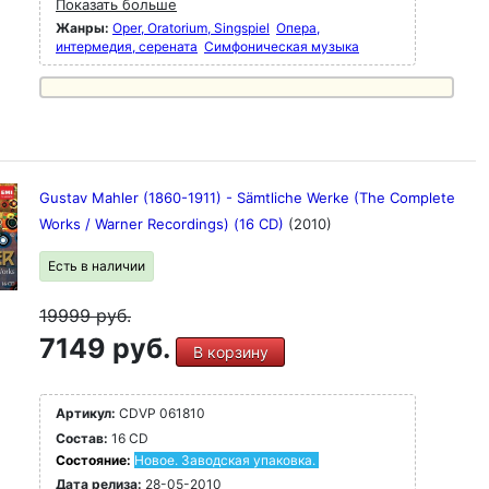
Показать больше
Жанры:
Oper, Oratorium, Singspiel
Опера,
интермедия, серената
Симфоническая музыка
Gustav Mahler (1860-1911) - Sämtliche Werke (The Complete
Works / Warner Recordings) (16 CD)
(2010)
Есть в наличии
19999
руб.
7149 руб.
В корзину
Артикул:
CDVP 061810
Состав:
16 CD
Состояние:
Новое. Заводская упаковка.
Дата релиза:
28-05-2010