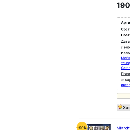
190
Арти
Сост
Сост
Дата
Лейб
Испо
Майк
тено
Sarah
Пока
Жан
инте
Хит
-90%
Mktrchy