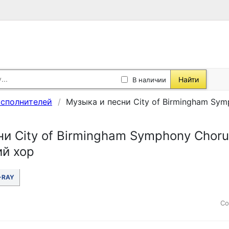
Найти
В наличии
исполнителей
Музыка и песни City of Birmingham Sy
ни City of Birmingham Symphony Chor
й хор
-RAY
Со