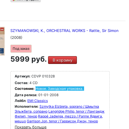
SZYMANOWSKI, K., ORCHESTRAL WORKS - Rattle, Sir Simon
(2008)
Под заказ
5999 руб.
В корзину
Артикул:
CDVP 010328
Состав:
4 CD
Состояние:
Новое. Заводская упаковка.
Дата релиза:
01-01-2008
Лейбл:
EMI Classics
Исполнители:
Szmytka Elzbieta, soprano / Шмытка
Эльжбета, сопрано
Langridge Philip, tenor / Лангридж
Филип, тенор
Rappé Jadwiga, mezzo / Раппе Ядвига,
меццо
Garrison Jon, tenor / Гаррисон Джон, тенор
Показать больше