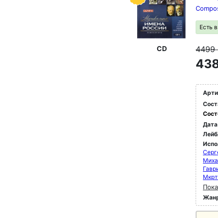
Compos
Есть 
CD
4499
438
Арти
Сост
Сост
Дата
Лейб
Испо
Серг
Миха
Гавр
Мкрт
Пока
Жан