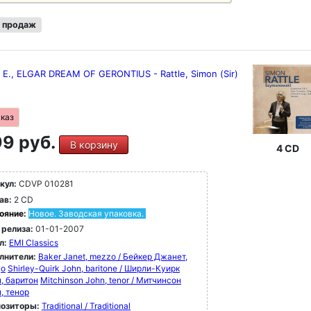
 продаж
 E., ELGAR DREAM OF GERONTIUS - Rattle, Simon (Sir)
аказ
9 руб.
В корзину
4 CD
кул:
CDVP 010281
ав:
2 CD
ояние:
Новое. Заводская упаковка.
 релиза:
01-01-2007
л:
EMI Classics
лнители:
Baker Janet, mezzo / Бейкер Джанет,
цо
Shirley-Quirk John, baritone / Ширли-Куирк
, баритон
Mitchinson John, tenor / Митчинсон
, тенор
озиторы:
Traditional / Traditional