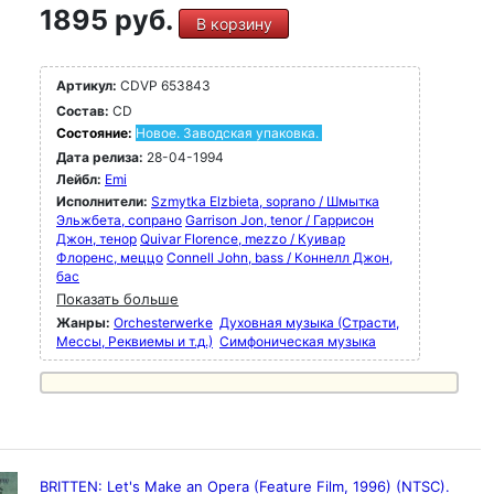
1895 руб.
В корзину
Артикул:
CDVP 653843
Состав:
CD
Состояние:
Новое. Заводская упаковка.
Дата релиза:
28-04-1994
Лейбл:
Emi
Исполнители:
Szmytka Elzbieta, soprano / Шмытка
Эльжбета, сопрано
Garrison Jon, tenor / Гаррисон
Джон, тенор
Quivar Florence, mezzo / Куивар
Флоренс, меццо
Connell John, bass / Коннелл Джон,
бас
Показать больше
Жанры:
Orchesterwerke
Духовная музыка (Страсти,
Мессы, Реквиемы и т.д.)
Симфоническая музыка
BRITTEN: Let's Make an Opera (Feature Film, 1996) (NTSC).