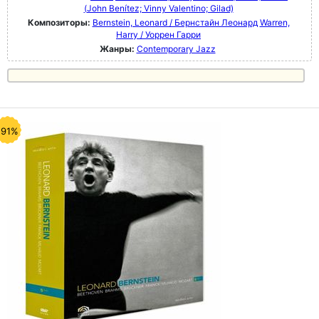
(John Benítez; Vinny Valentino; Gilad)
Композиторы:
Bernstein, Leonard / Бернстайн Леонард
Warren,
Harry / Уоррен Гарри
Жанры:
Contemporary Jazz
-91%