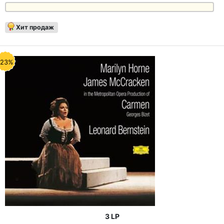
Хит продаж
-23%
3 LP