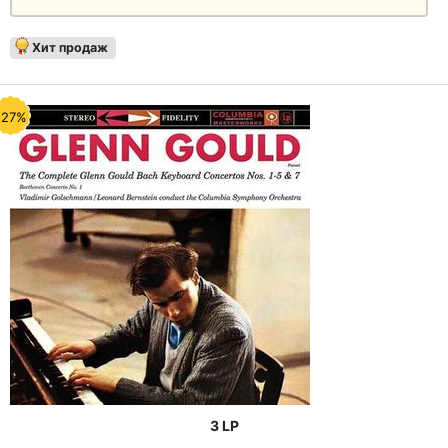
Хит продаж
-27%
3 LP