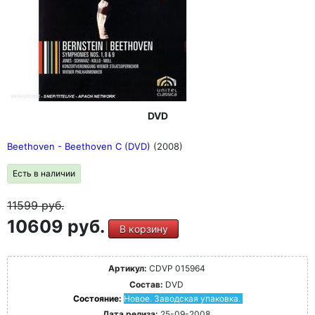
DVD
Beethoven - Beethoven C (DVD)
(2008)
Есть в наличии
11599
руб.
10609 руб.
В корзину
Артикул:
CDVP 015964
Состав:
DVD
Состояние:
Новое. Заводская упаковка.
Дата релиза:
25-09-2008