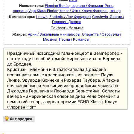
Исполнители:
Fleming Renée, soprano / Флеминг Рене,
сопрано
Vogt Klaus Florian, tenor / Фогт Клаус Флориан, тенор
Композиторы:
Loewe, Frederic / Лоу Фредерик
Gershwin, George /
Гершвин Джорж
Показать больше
Жанры:
Арии / Вокальные миниатюры
Оперетта / Сарсуэла /
Мюзикл
Песни / Романсы
Праздничный новогодний гала-концерт в Земперопер -
в этом году с особой темой: мировые хиты от Берлина
до Бродвея.
Кристиан Тилеманн и Штаатскапелла Дрездена
исполняют самые красивые хиты из оперетт Пауля
Линке, Эдуарда Кюннеке и Рихарда Таубера. А также
вечнозеленые композиции из бродвейских мюзиклов
Джорджа Гершвина и Леонарда Бернстайна. Солисты
вечера - американская оперная дива Рене Флеминг и
немецкий тенор, лауреат премии ECHO Klassik Клаус
Флориан Фогт
, а также некоторые гвозди программы: "Zwei Herzen
im Dreivierteltakt", "Blume von Hawaii", "The Lorelei",
Хит продаж
"Fascinating Rhythm" и, конечно же, "Tonight".
Отзывы
"Звездой" этого новогоднего концерта из Дрездена