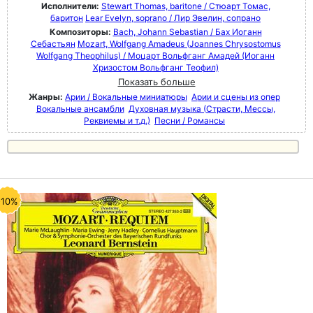
Исполнители:
Stewart Thomas, baritone / Стюарт Томас,
баритон
Lear Evelyn, soprano / Лир Эвелин, сопрано
Композиторы:
Bach, Johann Sebastian / Бах Иоганн
Себастьян
Mozart, Wolfgang Amadeus (Joannes Chrysostomus
Wolfgang Theophilus) / Моцарт Вольфганг Амадей (Иоганн
Хризостом Вольфганг Теофил)
Показать больше
Жанры:
Арии / Вокальные миниатюры
Арии и сцены из опер
Вокальные ансамбли
Духовная музыка (Страсти, Мессы,
Реквиемы и т.д.)
Песни / Романсы
-10%