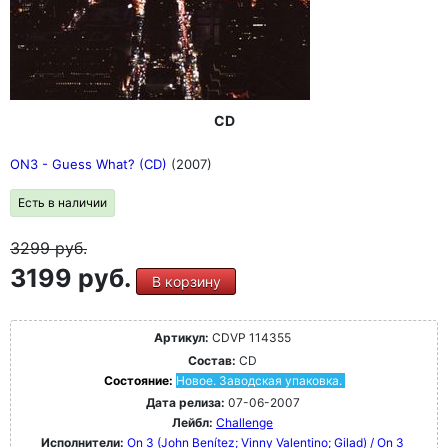
CD
ON3 - Guess What? (CD)
(2007)
Есть в наличии
3299
руб.
3199 руб.
В корзину
Артикул:
CDVP 114355
Состав:
CD
Состояние:
Новое. Заводская упаковка.
Дата релиза:
07-06-2007
Лейбл:
Challenge
Исполнители:
On 3 (John Benítez; Vinny Valentino; Gilad) / On 3