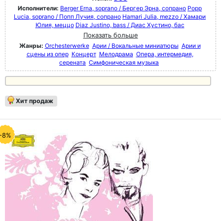
Исполнители:
Berger Erna, soprano / Бергер Эрна, сопрано
Popp
Lucia, soprano / Попп Лучия, сопрано
Hamari Julia, mezzo / Хамари
Юлия, меццо
Diaz Justino, bass / Диас Хустино, бас
Показать больше
Жанры:
Orchesterwerke
Арии / Вокальные миниатюры
Арии и
сцены из опер
Концерт
Мелодрама
Опера, интермедия,
серената
Симфоническая музыка
Хит продаж
-8%