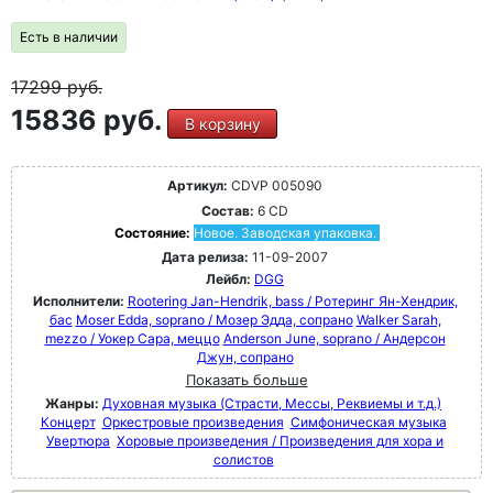
Есть в наличии
17299
руб.
15836 руб.
В корзину
Артикул:
CDVP 005090
Состав:
6 CD
Состояние:
Новое. Заводская упаковка.
Дата релиза:
11-09-2007
Лейбл:
DGG
Исполнители:
Rootering Jan-Hendrik, bass / Ротеринг Ян-Хендрик,
бас
Moser Edda, soprano / Мозер Эдда, сопрано
Walker Sarah,
mezzo / Уокер Сара, меццо
Anderson June, soprano / Андерсон
Джун, сопрано
Показать больше
Жанры:
Духовная музыка (Страсти, Мессы, Реквиемы и т.д.)
Концерт
Оркестровые произведения
Симфоническая музыка
Увертюра
Хоровые произведения / Произведения для хора и
солистов