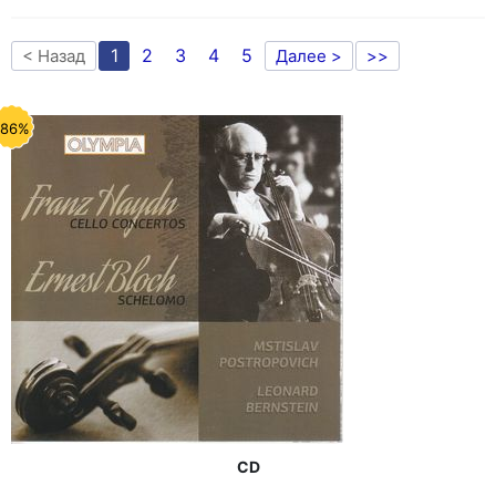
1
2
3
4
5
< Назад
Далее >
>>
-86%
CD