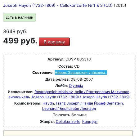
Joseph Haydn (1732-1809) - Cellokonzerte Nr.1 & 2 (CD)
(2015)
Есть в наличии
3649
руб.
499 руб.
В корзину
Артикул:
CDVP 005310
Состав:
CD
Состояние:
Новое. Заводская упаковка.
Дата релиза:
08-08-2007
Лейбл:
Olympia
Исполнители:
Rostropovich Mstislav, cello / Ростропович Мстислав,
виолончель
Joseph Haydn (1732-1809) / Joseph Haydn (1732-1809)
Композиторы:
Haydn, Franz Joseph / Гайдн Йозеф
Bernstein,
Leonard / Бернстайн Леонард
Показать больше
Жанры:
Cellokonzerte
Концерт