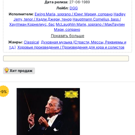
Дата релиза:
27-06-1989
Лейбл:
DGG
Исполнители:
Ewing Maria, soprano / Юинг Мария, сопрано
Hadley
Jerry, tenor / Хэдли Джери, тенор
Hauptmann Cornelius, bass /
Хауптман Корнелиус, бас
McLaughlin Marie, soprano / МакЛаулин
Мэри, сопрано
Показать больше
Жанры:
Classical
Духовная музыка (Страсти, Мессы, Реквиемы и
т.д.)
Хоровые произведения / Произведения для хора и солистов
Хит продаж
-9%