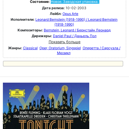
Состояние:
Новое. Заводская упаковка.
Дата релиза:
10-02-2003
Лейбл:
Opus Arte
Исполнители:
Leonard Bernstein (1918-1990) / Leonard Bernstein
(1918-1990)
Композиторы:
Bernstein, Leonard / Бернстайн Леонард
Дирижеры:
Daniel Paul / Даньель Пол
Показать больше
Жанры:
Classical
Oper, Oratorium, Singspiel
Оперетта / Сарсуэла /
Мюзикл