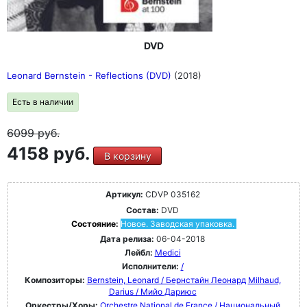
DVD
Leonard Bernstein - Reflections (DVD)
(2018)
Есть в наличии
6099
руб.
4158 руб.
В корзину
Артикул:
CDVP 035162
Состав:
DVD
Состояние:
Новое. Заводская упаковка.
Дата релиза:
06-04-2018
Лейбл:
Medici
Исполнители:
/
Композиторы:
Bernstein, Leonard / Бернстайн Леонард
Milhaud,
Darius / Мийо Дариюс
Оркестры/Хоры:
Orchestre National de France / Национальный