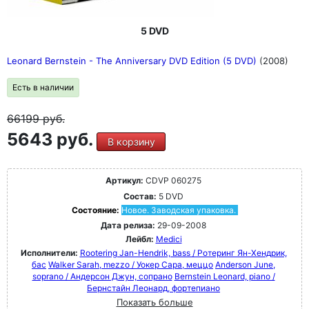
5 DVD
Leonard Bernstein - The Anniversary DVD Edition (5 DVD)
(2008)
Есть в наличии
66199
руб.
5643 руб.
В корзину
Артикул:
CDVP 060275
Состав:
5 DVD
Состояние:
Новое. Заводская упаковка.
Дата релиза:
29-09-2008
Лейбл:
Medici
Исполнители:
Rootering Jan-Hendrik, bass / Ротеринг Ян-Хендрик,
бас
Walker Sarah, mezzo / Уокер Сара, меццо
Anderson June,
soprano / Андерсон Джун, сопрано
Bernstein Leonard, piano /
Бернстайн Леонард, фортепиано
Показать больше