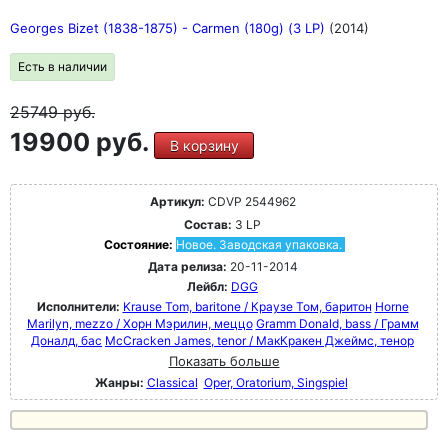
Georges Bizet (1838-1875) - Carmen (180g) (3 LP)
(2014)
Есть в наличии
25749
руб.
19900 руб.
В корзину
Артикул:
CDVP 2544962
Состав:
3 LP
Состояние:
Новое. Заводская упаковка.
Дата релиза:
20-11-2014
Лейбл:
DGG
Исполнители:
Krause Tom, baritone / Краузе Том, баритон
Horne
Marilyn, mezzo / Хорн Мэрилин, меццо
Gramm Donald, bass / Грамм
Доналд, бас
McCracken James, tenor / МакКракен Джеймс, тенор
Показать больше
Жанры:
Classical
Oper, Oratorium, Singspiel