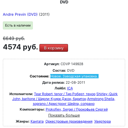
DVD
Andre Previn (DVD)
(2011)
Есть в наличии
6649
руб.
4574 руб.
В корзину
Артикул:
CDVP 149928
Состав:
DVD
Состояние:
Новое. Заводская упаковка.
Дата релиза:
22-08-2011
Лейбл:
ICA
Исполнители:
Tear Robert, tenor / Тир Роберт, тенор
Shirley-Quirk
John, baritone / Ширли-Куирк Джон, баритон
Armstrong Sheila,
soprano / Армстронг Шейла, сопрано
Композиторы:
Prokofiev, Sergei / Прокофьев Сергей
Показать больше
Жанры:
Кантата
Оркестровые произведения
Увертюра