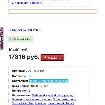
интермедия, серената
Ponto 50 (4 CD)
(2010)
Есть в наличии
19449
руб.
17816 руб.
В корзину
Артикул:
CDVP 075364
Состав:
4 CD
Состояние:
Новое. Заводская упаковка.
Дата релиза:
05-01-2007
Лейбл:
Ponto
Исполнители:
Vishnevskaya Galina, soprano /
Вишневская Галина, сопрано
Sotin Hans, bass /
Зотин Ханс, бас
Rootering Jan-Hendrik, bass /