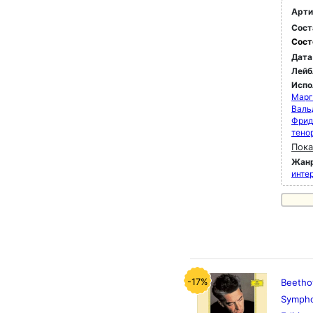
Арти
Сост
Сост
Дата
Лейб
Испо
Марг
Валь
Фрид
тено
Пока
Жан
инте
-17%
Beethov
Sympho