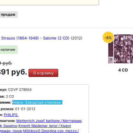
 продаж
-8%
d Strauss (1864-1949) - Salome (2 CD)
(2012)
в наличии
9
руб.
91 руб.
4 CD
В корзину
кул:
CDVP 278654
ав:
2 CD
ояние:
Новое. Заводская упаковка.
 релиза:
01-01-2012
л:
PHILIPS.
лнители:
Metternich Josef, baritone / Меттерних
ф, баритон
Kmentt Waldemar, tenor / Кмент
демар, тенор
Milinkovič Georgine von, mezzo /