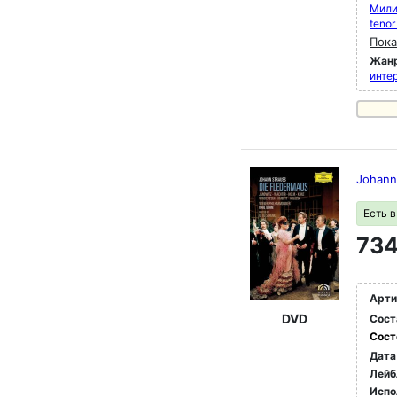
Мили
tenor
Пока
Жан
инте
Johann
Есть 
734
Арти
DVD
Сост
Сост
Дата
Лейб
Испо