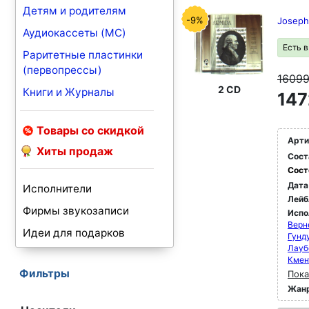
Детям и родителям
-9%
Joseph
Аудиокассеты (MC)
Есть 
Раритетные пластинки
(первопрессы)
1609
2 CD
Книги и Журналы
147
Товары со скидкой
Арти
Хиты продаж
Сост
Сост
Дата
Исполнители
Лейб
Фирмы звукозаписи
Испо
Верн
Идеи для подарков
Гунд
Лауб
Кмен
Фильтры
Пока
Жан