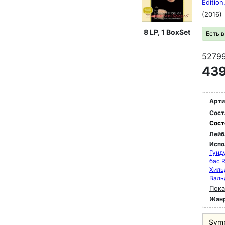
Edition
(2016)
8 LP, 1 BoxSet
Есть 
5279
439
Арти
Сост
Сост
Лейб
Испо
Гунд
бас
R
Хиль
Валь
Пока
Жан
Symp