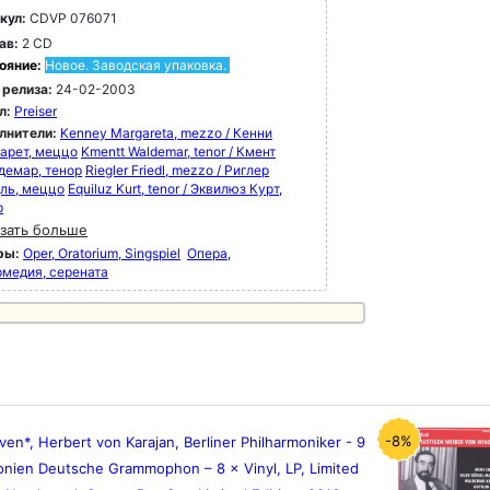
кул:
CDVP 076071
ав:
2 CD
ояние:
Новое. Заводская упаковка.
 релиза:
24-02-2003
л:
Preiser
лнители:
Kenney Margareta, mezzo / Кенни
арет, меццо
Kmentt Waldemar, tenor / Кмент
демар, тенор
Riegler Friedl, mezzo / Риглер
ль, меццо
Equiluz Kurt, tenor / Эквилюз Курт,
р
зать больше
ры:
Oper, Oratorium, Singspiel
Опера,
рмедия, серената
-8%
en*, Herbert von Karajan, Berliner Philharmoniker - 9
nien Deutsche Grammophon ‎– 8 × Vinyl, LP, Limited