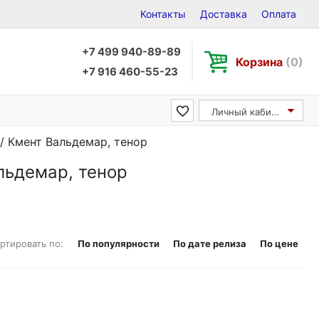
Контакты
Доставка
Оплата
+7 499 940-89-89
Корзина
(0)
+7 916 460-55-23
Личный кабинет
 / Кмент Вальдемар, тенор
льдемар, тенор
ртировать по:
По популярности
По дате релиза
По цене