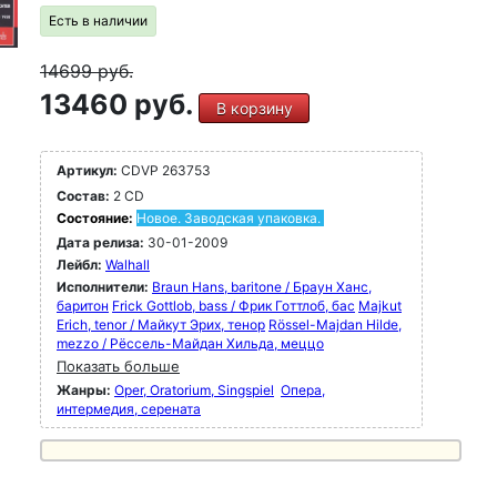
Есть в наличии
14699
руб.
13460 руб.
В корзину
Артикул:
CDVP 263753
Состав:
2 CD
Состояние:
Новое. Заводская упаковка.
Дата релиза:
30-01-2009
Лейбл:
Walhall
Исполнители:
Braun Hans, baritone / Браун Ханс,
баритон
Frick Gottlob, bass / Фрик Готтлоб, бас
Majkut
Erich, tenor / Майкут Эрих, тенор
Rössel-Majdan Hilde,
mezzo / Рёссель-Майдан Хильда, меццо
Показать больше
Жанры:
Oper, Oratorium, Singspiel
Опера,
интермедия, серената