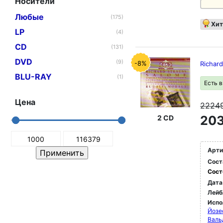
Носители
Любые
(175)
Хит
LP
(4)
CD
(131)
DVD
(9)
-8%
Richar
BLU-RAY
(1)
Есть 
Цена
2224
203
2 CD
Арти
Сост
Сост
Дата
Лейб
Испо
Йозе
Валь