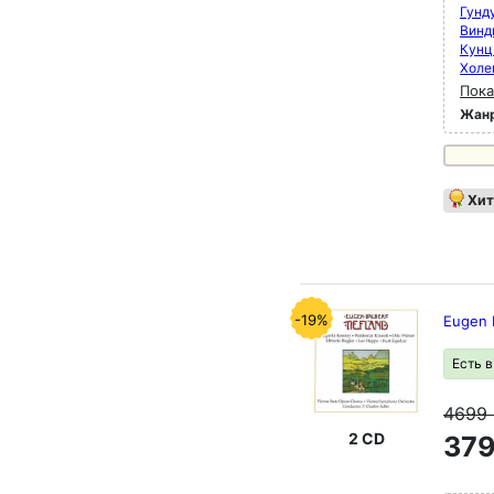
Гунд
Винд
Кунц
Холе
Пока
Жан
Хит
-19%
Eugen D
Есть 
4699
2 CD
379