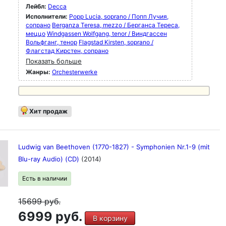
Лейбл:
Decca
Исполнители:
Popp Lucia, soprano / Попп Лучия,
сопрано
Berganza Teresa, mezzo / Берганса Тереса,
меццо
Windgassen Wolfgang, tenor / Виндгассен
Вольфганг, тенор
Flagstad Kirsten, soprano /
Флагстад Кирстен, сопрано
Показать больше
Жанры:
Orchesterwerke
Хит продаж
Ludwig van Beethoven (1770-1827) - Symphonien Nr.1-9 (mit
Blu-ray Audio) (CD)
(2014)
Есть в наличии
15699
руб.
6999 руб.
В корзину