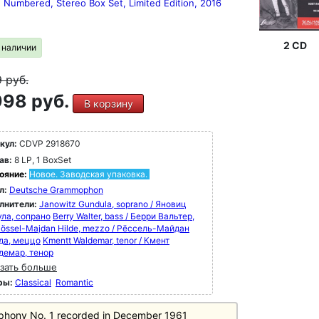
, Numbered, Stereo Box Set, Limited Edition, 2016
2 CD
в наличии
9
руб.
98 руб.
В корзину
кул:
CDVP 2918670
ав:
8 LP, 1 BoxSet
ояние:
Новое. Заводская упаковка.
л:
Deutsche Grammophon
лнители:
Janowitz Gundula, soprano / Яновиц
ула, сопрано
Berry Walter, bass / Берри Вальтер,
össel-Majdan Hilde, mezzo / Рёссель-Майдан
да, меццо
Kmentt Waldemar, tenor / Кмент
демар, тенор
зать больше
ры:
Classical
Romantic
hony No. 1 recorded in December 1961