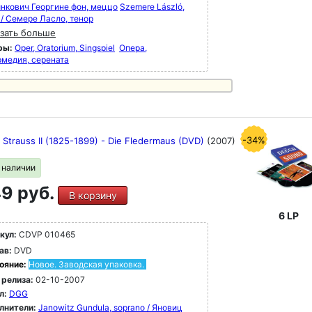
нкович Георгине фон, меццо
Szemere László,
 / Семере Ласло, тенор
зать больше
ры:
Oper, Oratorium, Singspiel
Опера,
рмедия, серената
-34%
 Strauss II (1825-1899) - Die Fledermaus (DVD)
(2007)
в наличии
9 руб.
В корзину
6 LP
кул:
CDVP 010465
ав:
DVD
ояние:
Новое. Заводская упаковка.
 релиза:
02-10-2007
л:
DGG
лнители:
Janowitz Gundula, soprano / Яновиц