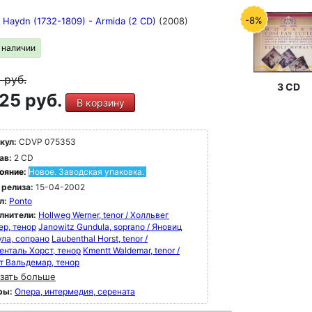
-8%
 Haydn (1732-1809) - Armida (2 CD)
(2008)
в наличии
9
руб.
3 CD
25 руб.
В корзину
кул:
CDVP 075353
ав:
2 CD
ояние:
Новое. Заводская упаковка.
 релиза:
15-04-2002
л:
Ponto
лнители:
Hollweg Werner, tenor / Холльвег
ер, тенор
Janowitz Gundula, soprano / Яновиц
ула, сопрано
Laubenthal Horst, tenor /
енталь Хорст, тенор
Kmentt Waldemar, tenor /
т Вальдемар, тенор
зать больше
ры:
Опера, интермедия, серената