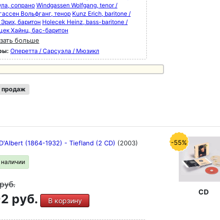
ула, сопрано
Windgassen Wolfgang, tenor /
гассен Вольфганг, тенор
Kunz Erich, baritone /
 Эрих, баритон
Holecek Heinz, bass-baritone /
цек Хайнц, бас-баритон
зать больше
ры:
Оперетта / Сарсуэла / Мюзикл
 продаж
-55%
'Albert (1864-1932) - Tiefland (2 CD)
(2003)
в наличии
руб.
CD
2 руб.
В корзину