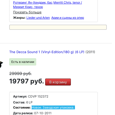
Ротеринг Ян-Хендрик, бас
Merritt Chris, tenor /
Меррит Крис, тенор
Показать больше
Жанры:
Lieder und Arien
Арии и сцены из опер
The Decca Sound 1 (Vinyl-Edition/180 g) (6 LP)
(2011)
Есть в наличии
29999
руб.
19797 руб.
В корзину
Артикул:
CDVP 152372
Состав:
6 LP
Состояние:
Новое. Заводская упаковка.
Дата релиза:
07-10-2011