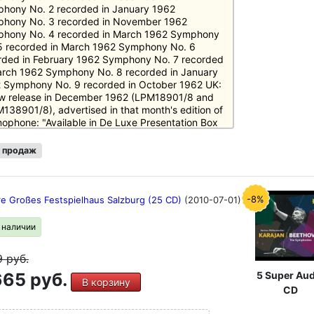
hony No. 2 recorded in January 1962
hony No. 3 recorded in November 1962
hony No. 4 recorded in March 1962 Symphony
5 recorded in March 1962 Symphony No. 6
rded in February 1962 Symphony No. 7 recorded
arch 1962 Symphony No. 8 recorded in January
 Symphony No. 9 recorded in October 1962 UK:
w release in December 1962 (LPM18901/8 and
138901/8), advertised in that month's edition of
ophone: "Available in De Luxe Presentation Box
 Illustrated Textbook (Records not available
rately)". - Full review in Gramophone, February
 продаж
, pp. 382-4 (new catalogue numbers KL1-8 and
01-8). - By late 1963, the records were available
idually.
-8%
re Großes Festspielhaus Salzburg (25 CD)
(2010-07-01)
в наличии
9
руб.
65 руб.
5 Super Aud
В корзину
CD