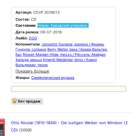
Артикул:
CDVP 2029013
Состав:
CD
Состояние:
Новое. Заводская упаковка.
Дата релиза:
06-07-2018
Лейбл:
DGG
Исполнители:
Janowitz Gundula, soprano / Яновиц
Гундула, сопрано
Berry Walter, bass / Берри Вальтер,
бас
Rössel-Majdan Hilde, mezzo / Рёссель-Майдан
Хильда, меццо
Kmentt Waldemar, tenor / Кмент
Вальдемар, тенор
Показать больше
Жанры:
Симфоническая музыка
Хит продаж
Otto Nicolai (1810-1849) - Die lustigen Weiber von Windsor (2
CD)
(2009)