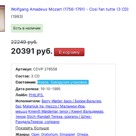
Wolfgang Amadeus Mozart (1756-1791) - Cosi fan tutte (3 CD)
(1993)
Есть в наличии
22249
руб.
20391 руб.
В корзину
Артикул:
CDVP 278558
Состав:
3 CD
Состояние:
Новое. Заводская упаковка.
Дата релиза:
16-10-1995
Лейбл:
PHILIPS.
Исполнители:
Berry Walter, bass / Берри Вальтер,
бас
Malaniuk Ira, mezzo / Маланюк Ира,
меццо
Kmentt Waldemar, tenor / Кмент Вальдемар,
тенор
Stich-Randall Teresa, soprano / Штих-
РандальТереза, сопрано
Показать больше
Жанры:
Oper, Oratorium, Singspiel
Опера,