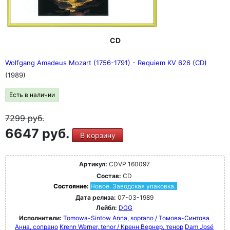
CD
Wolfgang Amadeus Mozart (1756-1791) - Requiem KV 626 (CD)
(1989)
Есть в наличии
7299
руб.
6647 руб.
В корзину
Артикул:
CDVP 160097
Состав:
CD
Состояние:
Новое. Заводская упаковка.
Дата релиза:
07-03-1989
Лейбл:
DGG
Исполнители:
Tomowa-Sintow Anna, soprano / Томова-Синтова
Анна, сопрано
Krenn Werner, tenor / Кренн Вернер, тенор
Dam José