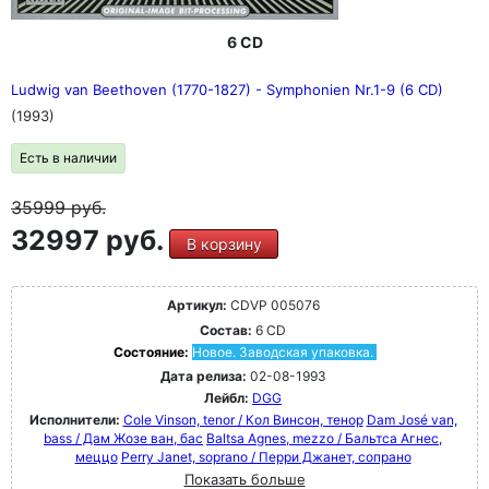
6 CD
Ludwig van Beethoven (1770-1827) - Symphonien Nr.1-9 (6 CD)
(1993)
Есть в наличии
35999
руб.
32997 руб.
В корзину
Артикул:
CDVP 005076
Состав:
6 CD
Состояние:
Новое. Заводская упаковка.
Дата релиза:
02-08-1993
Лейбл:
DGG
Исполнители:
Cole Vinson, tenor / Кол Винсон, тенор
Dam José van,
bass / Дам Жозе ван, бас
Baltsa Agnes, mezzo / Бальтса Агнес,
меццо
Perry Janet, soprano / Перри Джанет, сопрано
Показать больше