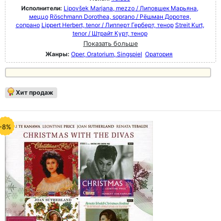
Исполнители:
Lipovšek Marjana, mezzo / Липовшек Марьяна,
меццо
Röschmann Dorothea, soprano / Рёшман Доротея,
сопрано
Lippert Herbert, tenor / Липперт Герберт, тенор
Streit Kurt,
tenor / Штрайт Курт, тенор
Показать больше
Жанры:
Oper, Oratorium, Singspiel
Оратория
Хит продаж
-8%