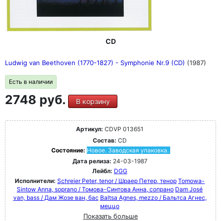
CD
Ludwig van Beethoven (1770-1827) - Symphonie Nr.9 (CD)
(1987)
Есть в наличии
2748 руб.
В корзину
Артикул:
CDVP 013651
Состав:
CD
Состояние:
Новое. Заводская упаковка.
Дата релиза:
24-03-1987
Лейбл:
DGG
Исполнители:
Schreier Peter, tenor / Шраер Петер, тенор
Tomowa-
Sintow Anna, soprano / Томова-Синтова Анна, сопрано
Dam José
van, bass / Дам Жозе ван, бас
Baltsa Agnes, mezzo / Бальтса Агнес,
меццо
Показать больше