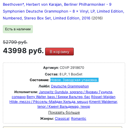
Мессиана, Булеза и Горецкого, а также Хольста,
Beethoven*, Herbert von Karajan, Berliner Philharmoniker - 9
Рахманинова, Сибелиуса, Айвза, Яначека, Равеля и
Symphonien Deutsche Grammophon ‎– 8 × Vinyl, LP, Limited Edition,
многих других.
Numbered, Stereo Box Set, Limited Edition, 2016
(2016)
Есть в наличии
52799
руб.
43998 руб.
В корзину
Артикул:
CDVP 2918670
Состав:
8 LP, 1 BoxSet
Состояние:
Новое. Заводская упаковка.
Лейбл:
Deutsche Grammophon
Исполнители:
Janowitz Gundula, soprano / Яновиц Гундула,
сопрано
Berry Walter, bass / Берри Вальтер, бас
Rössel-Majdan
Hilde, mezzo / Рёссель-Майдан Хильда, меццо
Kmentt Waldemar,
tenor / Кмент Вальдемар, тенор
Показать больше
Жанры:
Classical
Romantic