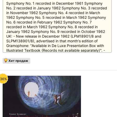
Symphony No. 1 recorded in December 1961 Symphony
No. 2 recorded in January 1962 Symphony No. 3 recorded
in November 1962 Symphony No. 4 recorded in March
1962 Symphony No. 5 recorded in March 1962 Symphony
No. 6 recorded in February 1962 Symphony No. 7
recorded in March 1962 Symphony No. 8 recorded in
January 1962 Symphony No. 9 recorded in October 1962
UK: - New release in December 1962 (LPM18901/8 and
SLPM138901/8), advertised in that month's edition of
Gramophone: "Available in De Luxe Presentation Box with
Illustrated Textbook (Records not available separately)". -
Full review in Gramophone, February 1963, pp. 382-4 (new
catalogue numbers KL1-8 and SKL101-8). - By late 1963,
Хит продаж
the records were available individually.
-36%