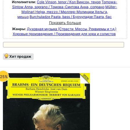
Исполнители:
Cole Vinson, tenor / Кол Винсон, тенор
Tomowa-
Sintow Anna, soprano / Томова-Синтова Анна, сопрано
Müller-
Molinari Helga, mezzo / Мюллер-Молинари Хельга,
меццо
Burchuladze Paata, bass / Бурчуладзе Паата, бас
Показать больше
Жанры:
Духовная музыка (Страсти, Мессы, Реквиемы и т.д.)
Хоровые произведения / Произведения для хора и солистов
Хит продаж
-25%