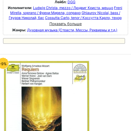
Лейбл:
DGG
Исполнители:
Ludwig Christa, mezzo / Людвиг Криста, меццо
Freni
Mirella, soprano / Френи Мирела, сопрано
Ghiaurov Nicolai, bass /
Гяуров Николай, бас
Cossutta Carlo, tenor / Коссутта Карло, тенор
Показать больше
Жанры:
Духовная музыка (Страсти, Мессы, Реквиемы и т.д.)
-9%