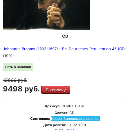
CD
Johannes Brahms (1833-1897) - Ein Deutsches Requiem op.45 (CD)
(1991)
Есть в наличии
12699
руб.
9498 руб.
В корзину
Артикул:
CDVP 015491
Состав:
CD
Состояние:
Новое. Заводская упаковка.
Дата релиза:
19-02-1991