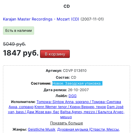
CD
Karajan Master Recordings - Mozart (CD)
(2007-11-01)
Есть в наличии
5049
руб.
1847 руб.
В корзину
Артикул:
CDVP 013610
Состав:
CD
Состояние:
Новое. Заводская упаковка.
Дата релиза:
26-10-2007
Лейбл:
DGG
Исполнители:
Tomowa-Sintow Anna, soprano / Томова-Синтова
Анна, сопрано
Krenn Werner, tenor / Кренн Вернер, тенор
Dam José
van, bass / Дам Жозе ван, бас
Baltsa Agnes, mezzo / Бальтса Агнес,
меццо
Показать больше
Жанры:
Geistliche Musik
Духовная музыка (Страсти, Мессы,