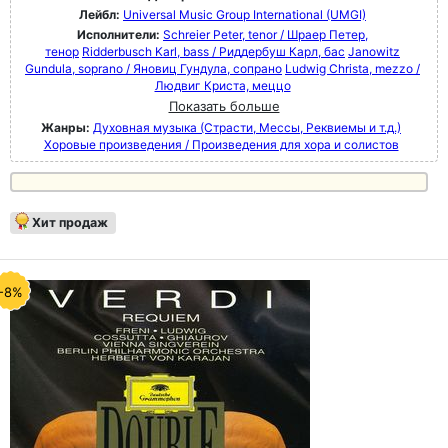
Лейбл:
Universal Music Group International (UMGI)
Исполнители:
Schreier Peter, tenor / Шраер Петер,
тенор
Ridderbusch Karl, bass / Риддербуш Карл, бас
Janowitz
Gundula, soprano / Яновиц Гундула, сопрано
Ludwig Christa, mezzo /
Людвиг Криста, меццо
Показать больше
Жанры:
Духовная музыка (Страсти, Мессы, Реквиемы и т.д.)
Хоровые произведения / Произведения для хора и солистов
Хит продаж
-8%