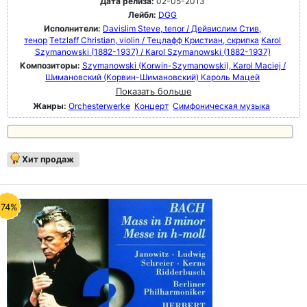
Дата релиза:
02-05-2013
Лейбл:
DGG
Исполнители:
Davislim Steve, tenor / Дейвислим Стив,
тенор
Tetzlaff Christian, violin / Тецлафф Кристиан, скрипка
Karol
Szymanowski (1882-1937) / Karol Szymanowski (1882-1937)
Композиторы:
Szymanowski (Korwin-Szymanowski), Karol Maciej /
Шимановский (Корвин-Шимановский) Кароль Мацей
Показать больше
Жанры:
Orchesterwerke
Концерт
Симфоническая музыка
Хит продаж
-74%