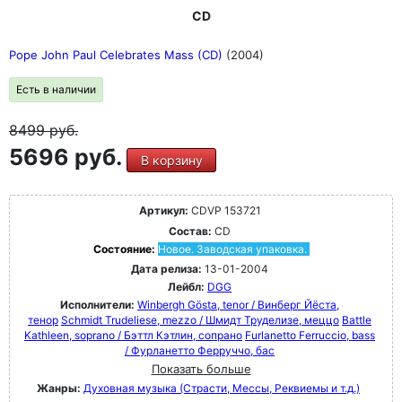
CD
Pope John Paul Celebrates Mass (CD)
(2004)
Есть в наличии
8499
руб.
5696 руб.
В корзину
Артикул:
CDVP 153721
Состав:
CD
Состояние:
Новое. Заводская упаковка.
Дата релиза:
13-01-2004
Лейбл:
DGG
Исполнители:
Winbergh Gösta, tenor / Винберг Йёста,
тенор
Schmidt Trudeliese, mezzo / Шмидт Труделизе, меццо
Battle
Kathleen, soprano / Бэттл Кэтлин, сопрано
Furlanetto Ferruccio, bass
/ Фурланетто Ферруччо, бас
Показать больше
Жанры:
Духовная музыка (Страсти, Мессы, Реквиемы и т.д.)