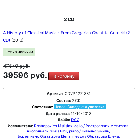
2 CD
A History of Classical Music - From Gregorian Chant to Gorecki (2
CD)
(2013)
Есть в наличии
47549
руб.
39596 руб.
В корзину
Артикул:
CDVP 1271381
Состав:
2 CD
Состояние:
Новое. Заводская упаковка.
Дата релиза:
11-10-2013
Лейбл:
DGG
Исполнители:
Rostropovich Mstislav, cello / Ростропович Мстислав,
виолончель
Gilels Emil, piano / Гилельс Эмиль,
фортепиано
Obraztsova Elena, mezzo / Образцова Елена,