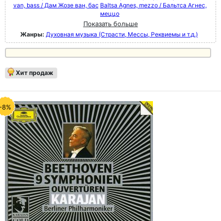
van, bass / Дам Жозе ван, бас
Baltsa Agnes, mezzo / Бальтса Агнес,
меццо
Показать больше
Жанры:
Духовная музыка (Страсти, Мессы, Реквиемы и т.д.)
Хит продаж
-8%