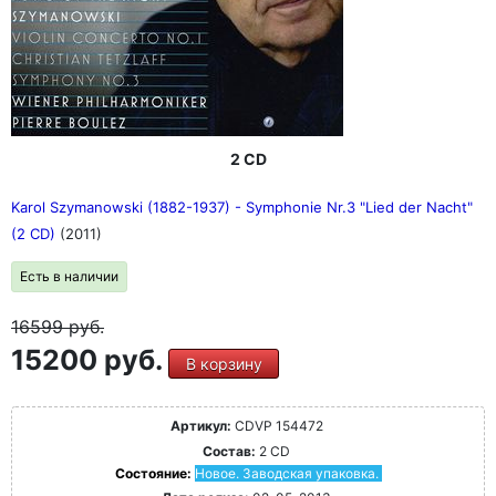
2 CD
Karol Szymanowski (1882-1937) - Symphonie Nr.3 "Lied der Nacht"
(2 CD)
(2011)
Есть в наличии
16599
руб.
15200 руб.
В корзину
Артикул:
CDVP 154472
Состав:
2 CD
Состояние:
Новое. Заводская упаковка.