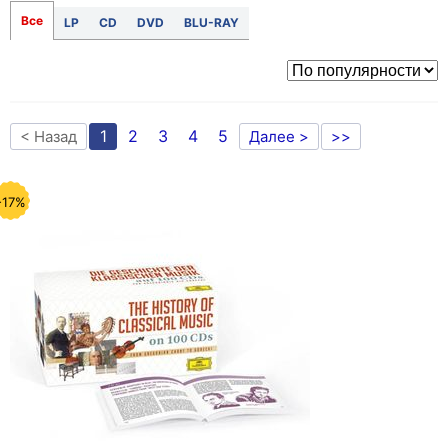
Все
LP
CD
DVD
BLU-RAY
1
2
3
4
5
< Назад
Далее >
>>
-17%