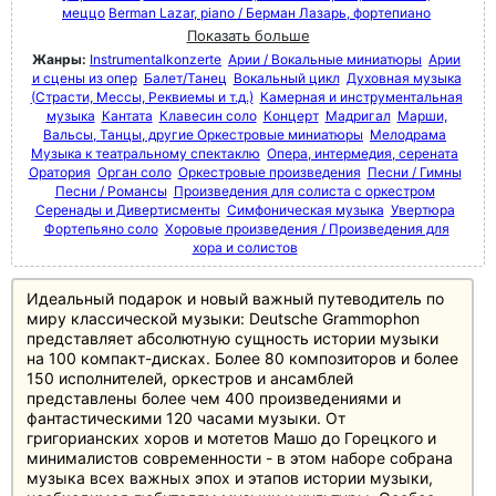
меццо
Berman Lazar, piano / Берман Лазарь, фортепиано
Показать больше
Жанры:
Instrumentalkonzerte
Арии / Вокальные миниатюры
Арии
и сцены из опер
Балет/Танец
Вокальный цикл
Духовная музыка
(Страсти, Мессы, Реквиемы и т.д.)
Камерная и инструментальная
музыка
Кантата
Клавесин соло
Концерт
Мадригал
Марши,
Вальсы, Танцы, другие Оркестровые миниатюры
Мелодрама
Музыка к театральному спектаклю
Опера, интермедия, серената
Оратория
Орган соло
Оркестровые произведения
Песни / Гимны
Песни / Романсы
Произведения для солиста с оркестром
Серенады и Дивертисменты
Симфоническая музыка
Увертюра
Фортепьяно соло
Хоровые произведения / Произведения для
хора и солистов
Идеальный подарок и новый важный путеводитель по
миру классической музыки: Deutsche Grammophon
представляет абсолютную сущность истории музыки
на 100 компакт-дисках. Более 80 композиторов и более
150 исполнителей, оркестров и ансамблей
представлены более чем 400 произведениями и
фантастическими 120 часами музыки. От
григорианских хоров и мотетов Машо до Горецкого и
минималистов современности - в этом наборе собрана
музыка всех важных эпох и этапов истории музыки,