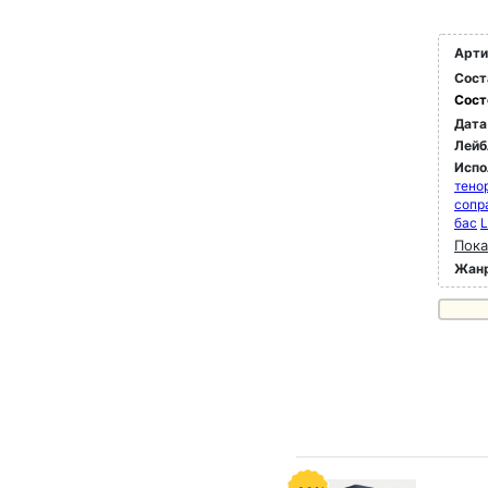
Арти
Сост
Сост
Дата
Лейб
Испо
тено
сопр
бас
L
Пока
Жан