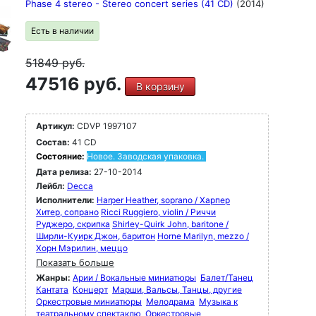
Phase 4 stereo - Stereo concert series (41 CD)
(2014)
Есть в наличии
51849
руб.
47516 руб.
В корзину
Артикул:
CDVP 1997107
Состав:
41 CD
Состояние:
Новое. Заводская упаковка.
Дата релиза:
27-10-2014
Лейбл:
Decca
Исполнители:
Harper Heather, soprano / Харпер
Хитер, сопрано
Ricci Ruggiero, violin / Риччи
Руджеро, скрипка
Shirley-Quirk John, baritone /
Ширли-Куирк Джон, баритон
Horne Marilyn, mezzo /
Хорн Мэрилин, меццо
Показать больше
Жанры:
Арии / Вокальные миниатюры
Балет/Танец
Кантата
Концерт
Марши, Вальсы, Танцы, другие
Оркестровые миниатюры
Мелодрама
Музыка к
театральному спектаклю
Оркестровые