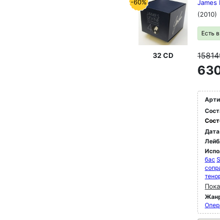
-60%
James 
(2010)
Есть 
1581
32 CD
630
Арти
Сост
Сост
Дата
Лейб
Испо
бас
S
сопр
тено
Пока
Жан
Опер