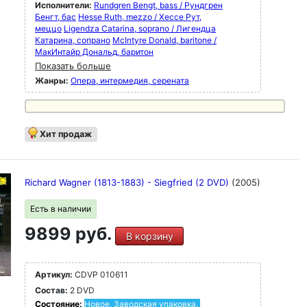
Исполнители:
Rundgren Bengt, bass / Рундгрен
Бенгт, бас
Hesse Ruth, mezzo / Хессе Рут,
меццо
Ligendza Catarina, soprano / Лигендца
Катарина, сопрано
McIntyre Donald, baritone /
МакИнтайр Дональд, баритон
Показать больше
Жанры:
Опера, интермедия, серената
Хит продаж
Richard Wagner (1813-1883) - Siegfried (2 DVD)
(2005)
Есть в наличии
9899 руб.
В корзину
Артикул:
CDVP 010611
Состав:
2 DVD
Состояние:
Новое. Заводская упаковка.