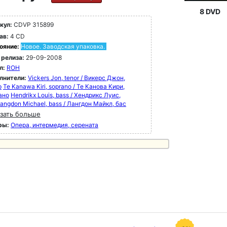
8 DVD
кул:
CDVP 315899
ав:
4 CD
ояние:
Новое. Заводская упаковка.
 релиза:
29-09-2008
л:
ROH
лнители:
Vickers Jon, tenor / Викерс Джон,
р
Te Kanawa Kiri, soprano / Те Канова Кири,
ано
Hendrikx Louis, bass / Хендрикс Луис,
angdon Michael, bass / Лангдон Майкл, бас
зать больше
ры:
Опера, интермедия, серената