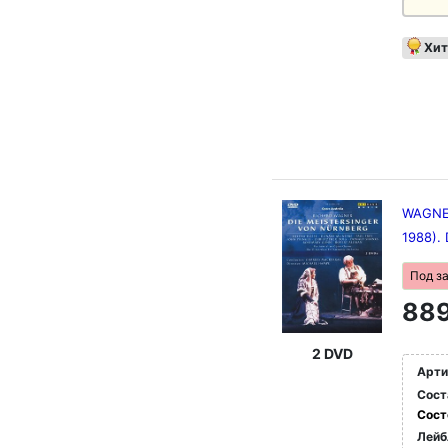
Хит
WAGNER
1988). 
Под з
889
2 DVD
Арти
Сост
Сост
Лейб