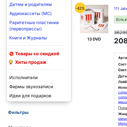
Детям и родителям
-42%
111 Jah
Аудиокассеты (MC)
Есть 
Раритетные пластинки
(первопрессы)
3629
Книги и Журналы
13 DVD
208
Товары со скидкой
Арти
Хиты продаж
Сост
Сост
Дата
Исполнители
Лейб
Фирмы звукозаписи
Испо
сопр
Идеи для подарков
сопр
мец
Пока
Фильтры
Жан
мини
Мело