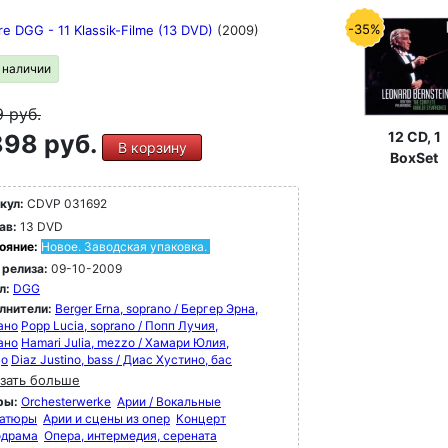
-35%
re DGG - 11 Klassik-Filme (13 DVD)
(2009)
в наличии
9
руб.
12 CD, 1
98 руб.
В корзину
BoxSet
кул:
CDVP 031692
ав:
13 DVD
ояние:
Новое. Заводская упаковка.
 релиза:
09-10-2009
л:
DGG
лнители:
Berger Erna, soprano / Бергер Эрна,
ано
Popp Lucia, soprano / Попп Лучия,
ано
Hamari Julia, mezzo / Хамари Юлия,
цо
Diaz Justino, bass / Диас Хустино, бас
зать больше
ры:
Orchesterwerke
Арии / Вокальные
атюры
Арии и сцены из опер
Концерт
драма
Опера, интермедия, серената