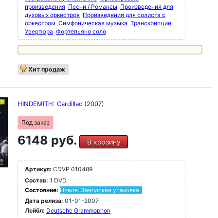
произведения
Песни / Романсы
Произведения для
духовых оркестров
Произведения для солиста с
оркестром
Симфоническая музыка
Транскрипции
Увертюра
Фортепьяно соло
Хит продаж
HINDEMITH: Cardillac
(2007)
Под заказ
6148 руб.
В корзину
Артикул:
CDVP 010489
Состав:
1 DVD
Состояние:
Новое. Заводская упаковка.
Дата релиза:
01-01-2007
Лейбл:
Deutsche Grammophon