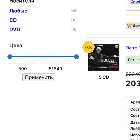
Носители
Симф
Любые
(46)
CD
(30)
Хит
DVD
(16)
Цена
-8%
Pierre 
Есть 
2224
5 CD
203
Арти
Сост
Сост
Дата
Лейб
Испо