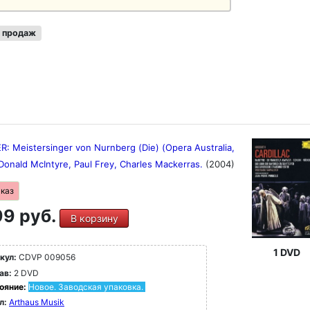
 продаж
: Meistersinger von Nurnberg (Die) (Opera Australia,
Donald McIntyre, Paul Frey, Charles Mackerras.
(2004)
аказ
9 руб.
В корзину
1 DVD
кул:
CDVP 009056
ав:
2 DVD
ояние:
Новое. Заводская упаковка.
л:
Arthaus Musik