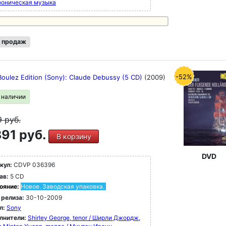
оническая музыка
 продаж
-52%
Boulez Edition (Sony): Claude Debussy (5 CD)
(2009)
в наличии
9
руб.
91 руб.
В корзину
DVD
кул:
CDVP 036396
ав:
5 CD
ояние:
Новое. Заводская упаковка.
 релиза:
30-10-2009
л:
Sony
лнители:
Shirley George, tenor / Ширли Джордж,