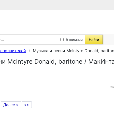
Найти
В наличии
исполнителей
Музыка и песни McIntyre Donald, barit
и McIntyre Donald, baritone / МакИн
Со
Далее >
>>