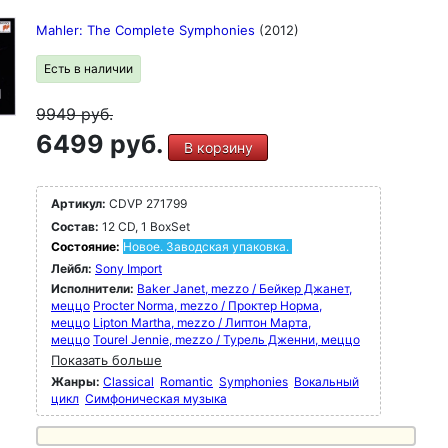
Mahler: The Complete Symphonies
(2012)
Есть в наличии
9949
руб.
6499 руб.
В корзину
Артикул:
CDVP 271799
Состав:
12 CD, 1 BoxSet
Состояние:
Новое. Заводская упаковка.
Лейбл:
Sony Import
Исполнители:
Baker Janet, mezzo / Бейкер Джанет,
меццо
Procter Norma, mezzo / Проктер Норма,
меццо
Lipton Martha, mezzo / Липтон Марта,
меццо
Tourel Jennie, mezzo / Турель Дженни, меццо
Показать больше
Жанры:
Classical
Romantic
Symphonies
Вокальный
цикл
Симфоническая музыка