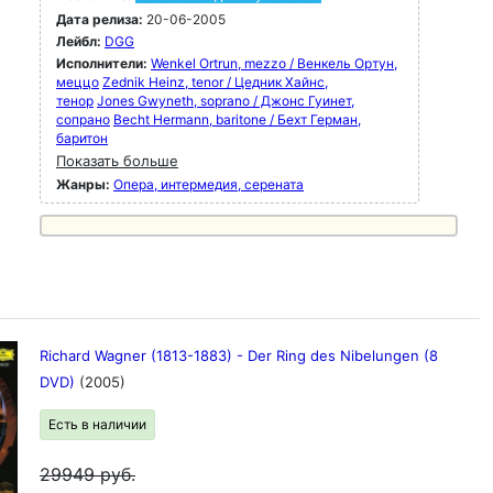
Дата релиза:
20-06-2005
Лейбл:
DGG
Исполнители:
Wenkel Ortrun, mezzo / Венкель Ортун,
меццо
Zednik Heinz, tenor / Цедник Хайнс,
тенор
Jones Gwyneth, soprano / Джонс Гуинет,
сопрано
Becht Hermann, baritone / Бехт Герман,
баритон
Показать больше
Жанры:
Опера, интермедия, серената
Richard Wagner (1813-1883) - Der Ring des Nibelungen (8
DVD)
(2005)
Есть в наличии
29949
руб.