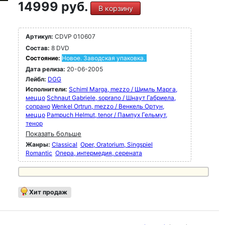
14999 руб.
В корзину
Артикул:
CDVP 010607
Состав:
8 DVD
Состояние:
Новое. Заводская упаковка.
Дата релиза:
20-06-2005
Лейбл:
DGG
Исполнители:
Schiml Marga, mezzo / Шимль Марга,
меццо
Schnaut Gabriele, soprano / Шнаут Габриела,
сопрано
Wenkel Ortrun, mezzo / Венкель Ортун,
меццо
Pampuch Helmut, tenor / Пампух Гельмут,
тенор
Показать больше
Жанры:
Classical
Oper, Oratorium, Singspiel
Romantic
Опера, интермедия, серената
Хит продаж