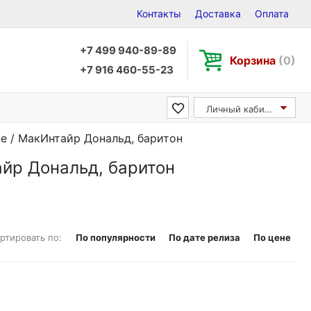
Контакты
Доставка
Оплата
+7 499 940-89-89
Корзина
(0)
+7 916 460-55-23
Личный кабинет
one / МакИнтайр Дональд, баритон
тайр Дональд, баритон
ртировать по:
По популярности
По дате релиза
По цене