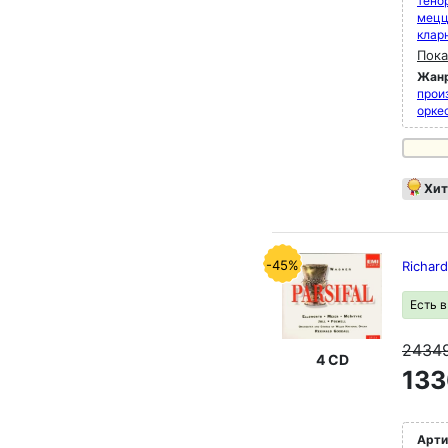
тено
мец
клар
Пока
Жан
прои
орке
Хит
-45%
Richard
Есть 
2434
4 CD
133
Арти