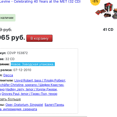
-8%
Levine - Celebrating 40 Years at the MET (32 CD)
в наличии
49
руб.
41 CD
65 руб.
В корзину
кул:
CDVP 153872
ав:
32 CD
ояние:
Новое. Заводская упаковка.
 релиза:
07-12-2010
л:
Decca
лнители:
Lloyd Robert, bass / Ллойд Роберт,
chäfer Christine, soprano / Шефер Кристин,
ано
Hadley Jerry, tenor / Хэдли Джери,
р
Groves Paul, tenor / Гровс Пол, тенор
зать больше
ры:
Oper, Oratorium, Singspiel
Балет/Танец
а, интермедия, серената