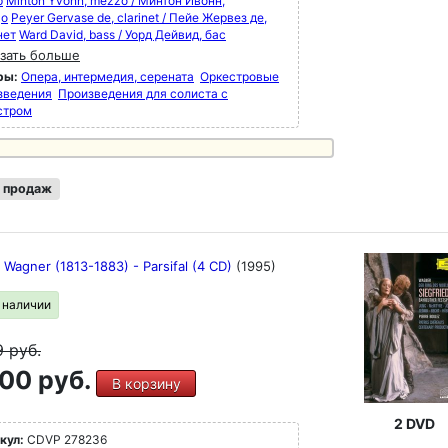
р
Minton Yvonn, mezzo / Минтон Ивонн,
цо
Peyer Gervase de, clarinet / Пейе Жервез де,
нет
Ward David, bass / Уорд Дейвид, бас
зать больше
ры:
Опера, интермедия, серената
Оркестровые
зведения
Произведения для солиста с
стром
 продаж
 Wagner (1813-1883) - Parsifal (4 CD)
(1995)
в наличии
9
руб.
00 руб.
В корзину
2 DVD
кул:
CDVP 278236