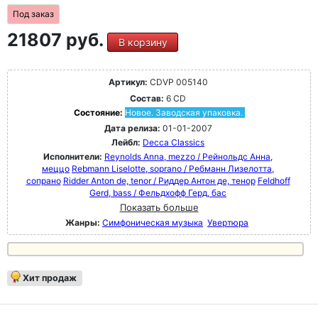
Под заказ
21807 руб.
В корзину
Артикул:
CDVP 005140
Состав:
6 CD
Состояние:
Новое. Заводская упаковка.
Дата релиза:
01-01-2007
Лейбл:
Decca Classics
Исполнители:
Reynolds Anna, mezzo / Рейнольдс Анна,
меццо
Rebmann Liselotte, soprano / Ребманн Лизелотта,
сопрано
Ridder Anton de, tenor / Риддер Антон де, тенор
Feldhoff
Gerd, bass / Фельдхофф Герд, бас
Показать больше
Жанры:
Симфоническая музыка
Увертюра
Хит продаж