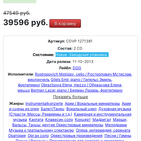
47549
руб.
39596 руб.
В корзину
Артикул:
CDVP 1271381
Состав:
2 CD
Состояние:
Новое. Заводская упаковка.
Дата релиза:
11-10-2013
Лейбл:
DGG
Исполнители:
Rostropovich Mstislav, cello / Ростропович Мстислав,
виолончель
Gilels Emil, piano / Гилельс Эмиль,
фортепиано
Obraztsova Elena, mezzo / Образцова Елена,
меццо
Berman Lazar, piano / Берман Лазарь, фортепиано
Показать больше
Жанры:
Instrumentalkonzerte
Арии / Вокальные миниатюры
Арии
и сцены из опер
Балет/Танец
Вокальный цикл
Духовная музыка
(Страсти, Мессы, Реквиемы и т.д.)
Камерная и инструментальная
музыка
Кантата
Клавесин соло
Концерт
Мадригал
Марши,
Вальсы, Танцы, другие Оркестровые миниатюры
Мелодрама
Музыка к театральному спектаклю
Опера, интермедия, серената
Оратория
Орган соло
Оркестровые произведения
Песни / Гимны
Песни / Романсы
Произведения для солиста с оркестром