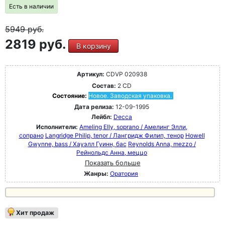
Есть в наличии
5949
руб.
2819 руб.
В корзину
Артикул:
CDVP 020938
Состав:
2 CD
Состояние:
Новое. Заводская упаковка.
Дата релиза:
12-09-1995
Лейбл:
Decca
Исполнители:
Ameling Elly, soprano / Амелинг Элли,
сопрано
Langridge Philip, tenor / Лангридж Филип, тенор
Howell
Gwynne, bass / Хауэлл Гуинн, бас
Reynolds Anna, mezzo /
Рейнольдс Анна, меццо
Показать больше
Жанры:
Оратория
Хит продаж