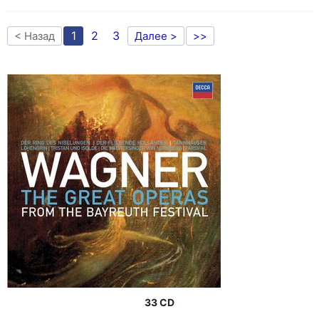
1
2
3
< Назад
Далее >
>>
33 CD