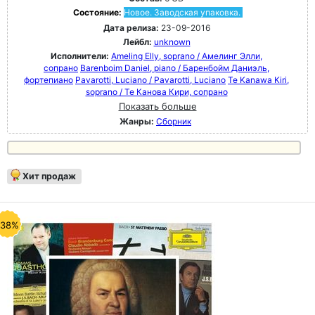
Состояние:
Новое. Заводская упаковка.
Дата релиза:
23-09-2016
Лейбл:
unknown
Исполнители:
Ameling Elly, soprano / Амелинг Элли,
сопрано
Barenboim Daniel, piano / Баренбойм Даниэль,
фортепиано
Pavarotti, Luciano / Pavarotti, Luciano
Te Kanawa Kiri,
soprano / Те Канова Кири, сопрано
Показать больше
Жанры:
Сборник
Хит продаж
-38%