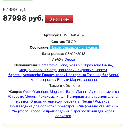
97999
руб.
87998 руб.
В корзину
Артикул:
CDVP 449434
Состав:
75 CD
Состояние:
Новое. Заводская упаковка.
Дата релиза:
08-02-2013
Лейбл:
Decca
Исполнители:
Obraztsova Elena, mezzo / Образцова Елена,
меццо
Leiferkus Sergei, baritone / Лейферкус Сергей,
баритон
Nesterenko Eugeny, bass / Нестеренко Евгений, бас
Venuti
Maria, soprano / Венути Мария, сопрано
Показать больше
Жанры:
Oper, Oratorium, Singspiel
Балет/Танец
Духовная музыка
(Страсти, Мессы, Реквиемы и т.д.)
Камерная и инструментальная
музыка
Опера, интермедия, серената
Песни / Романсы
Произведения для солиста с оркестром
Симфоническая музыка
Увертюра
Хоровые произведения / Произведения для хора и
солистов