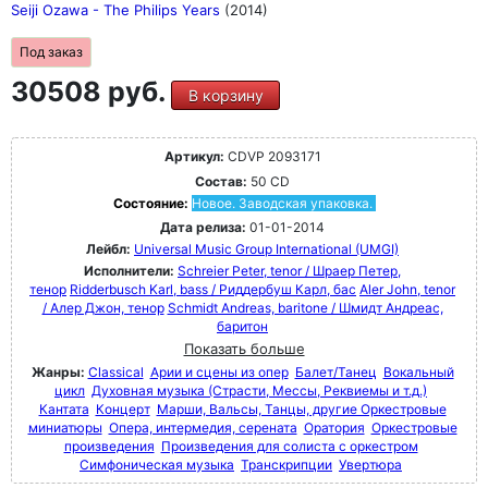
Seiji Ozawa - The Philips Years
(2014)
Под заказ
30508 руб.
В корзину
Артикул:
CDVP 2093171
Состав:
50 CD
Состояние:
Новое. Заводская упаковка.
Дата релиза:
01-01-2014
Лейбл:
Universal Music Group International (UMGI)
Исполнители:
Schreier Peter, tenor / Шраер Петер,
тенор
Ridderbusch Karl, bass / Риддербуш Карл, бас
Aler John, tenor
/ Алер Джон, тенор
Schmidt Andreas, baritone / Шмидт Андреас,
баритон
Показать больше
Жанры:
Classical
Арии и сцены из опер
Балет/Танец
Вокальный
цикл
Духовная музыка (Страсти, Мессы, Реквиемы и т.д.)
Кантата
Концерт
Марши, Вальсы, Танцы, другие Оркестровые
миниатюры
Опера, интермедия, серената
Оратория
Оркестровые
произведения
Произведения для солиста с оркестром
Симфоническая музыка
Транскрипции
Увертюра