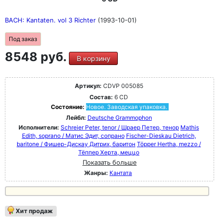
BACH: Kantaten. vol 3 Richter
(1993-10-01)
Под заказ
8548 руб.
В корзину
Артикул:
CDVP 005085
Состав:
6 CD
Состояние:
Новое. Заводская упаковка.
Лейбл:
Deutsche Grammophon
Исполнители:
Schreier Peter, tenor / Шраер Петер, тенор
Mathis
Edith, soprano / Матис Эдит, сопрано
Fischer-Dieskau Dietrich,
baritone / Фишер-Дискау Дитрих, баритон
Töpper Hertha, mezzo /
Тёппер Херта, меццо
Показать больше
Жанры:
Кантата
Хит продаж