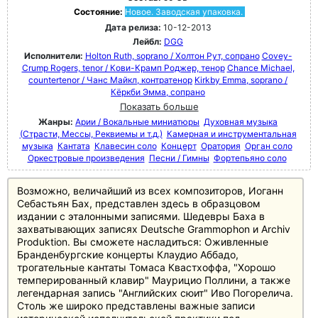
Состояние:
Новое. Заводская упаковка.
Дата релиза:
10-12-2013
Лейбл:
DGG
Исполнители:
Holton Ruth, soprano / Холтон Рут, сопрано
Covey-
Crump Rogers, tenor / Кови-Крамп Роджер, тенор
Chance Michael,
countertenor / Чанс Майкл, контратенор
Kirkby Emma, soprano /
Кёркби Эмма, сопрано
Показать больше
Жанры:
Арии / Вокальные миниатюры
Духовная музыка
(Страсти, Мессы, Реквиемы и т.д.)
Камерная и инструментальная
музыка
Кантата
Клавесин соло
Концерт
Оратория
Орган соло
Оркестровые произведения
Песни / Гимны
Фортепьяно соло
Возможно, величайший из всех композиторов, Иоганн
Себастьян Бах, представлен здесь в образцовом
издании с эталонными записями. Шедевры Баха в
захватывающих записях Deutsche Grammophon и Archiv
Produktion. Вы сможете насладиться: Оживленные
Бранденбургские концерты Клаудио Аббадо,
трогательные кантаты Томаса Квастхоффа, "Хорошо
темперированный клавир" Маурицио Поллини, а также
легендарная запись "Английских сюит" Иво Погорелича.
Столь же широко представлены важные записи