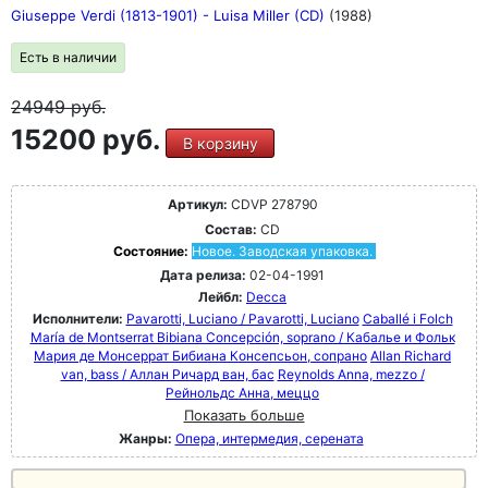
Giuseppe Verdi (1813-1901) - Luisa Miller (CD)
(1988)
Есть в наличии
24949
руб.
15200 руб.
В корзину
Артикул:
CDVP 278790
Состав:
CD
Состояние:
Новое. Заводская упаковка.
Дата релиза:
02-04-1991
Лейбл:
Decca
Исполнители:
Pavarotti, Luciano / Pavarotti, Luciano
Caballé i Folch
María de Montserrat Bibiana Concepción, soprano / Кабалье и Фольк
Мария де Монсеррат Бибиана Консепсьон, сопрано
Allan Richard
van, bass / Аллан Ричард ван, бас
Reynolds Anna, mezzo /
Рейнольдс Анна, меццо
Показать больше
Жанры:
Опера, интермедия, серената