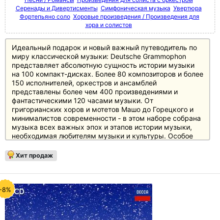
Серенады и Дивертисменты
Симфоническая музыка
Увертюра
Фортепьяно соло
Хоровые произведения / Произведения для
хора и солистов
Идеальный подарок и новый важный путеводитель по
миру классической музыки: Deutsche Grammophon
представляет абсолютную сущность истории музыки
на 100 компакт-дисках. Более 80 композиторов и более
150 исполнителей, оркестров и ансамблей
представлены более чем 400 произведениями и
фантастическими 120 часами музыки. От
григорианских хоров и мотетов Машо до Горецкого и
минималистов современности - в этом наборе собрана
музыка всех важных эпох и этапов истории музыки,
необходимая любителям музыки и культуры. Особое
внимание уделено основному репертуару с великими
классиками и романтиками, а также XX веку, который
Хит продаж
представлен в боксе не менее чем 20 дисками.
Источником информации служит 250-страничный
полноцветный буклет с новым эссе британского автора
и музыкального критика Джереми Николаса, а также
-8%
краткими биографическими сведениями и
фотографиями каждого из представленных в боксе
композиторов.