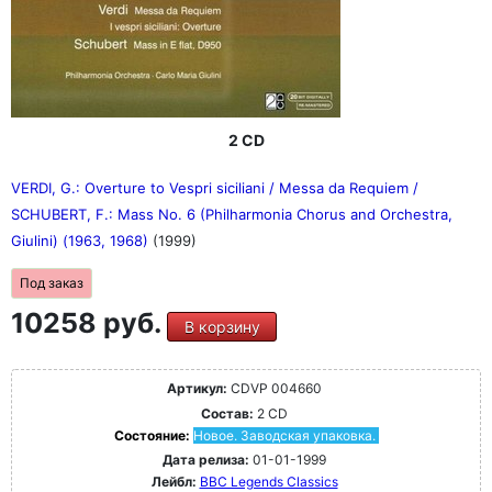
2 CD
VERDI, G.: Overture to Vespri siciliani / Messa da Requiem /
SCHUBERT, F.: Mass No. 6 (Philharmonia Chorus and Orchestra,
Giulini) (1963, 1968)
(1999)
Под заказ
10258 руб.
В корзину
Артикул:
CDVP 004660
Состав:
2 CD
Состояние:
Новое. Заводская упаковка.
Дата релиза:
01-01-1999
Лейбл:
BBC Legends Classics