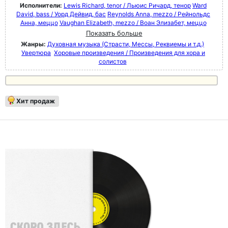
Исполнители:
Lewis Richard, tenor / Льюис Ричард, тенор
Ward
David, bass / Уорд Дейвид, бас
Reynolds Anna, mezzo / Рейнольдс
Анна, меццо
Vaughan Elizabeth, mezzo / Воан Элизабет, меццо
Показать больше
Жанры:
Духовная музыка (Страсти, Мессы, Реквиемы и т.д.)
Увертюра
Хоровые произведения / Произведения для хора и
солистов
Хит продаж