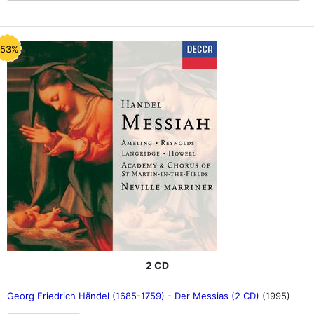
-53%
2 CD
Georg Friedrich Händel (1685-1759) - Der Messias (2 CD)
(1995)