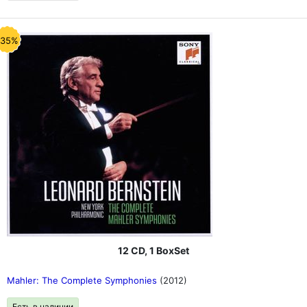
-35%
12 CD, 1 BoxSet
Mahler: The Complete Symphonies
(2012)
Есть в наличии