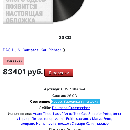
26 CD
BACH J.S. Cantatas. Karl Richter
()
Под заказ
83401 руб.
В корзину
Артикул:
CDVP 004844
Состав:
26 CD
Состояние:
Новое. Заводская упаковка.
Лейбл:
Deutsche Grammophon
Исполнители:
Adam Theo, bass / Адам Тео, бас
Schreier Peter, tenor
/ Шраер Петер, тенор
Mathis Edith, soprano / Матис Эдит,
сопрано
Hamari Julia, mezzo / Хамари Юлия, меццо
Показать больше