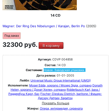
14 CD
Wagner: Der Ring Des Nibelungen / Karajan, Berlin Po
(2005)
Под заказ
32300 руб.
В корзину
Артикул:
CDVP 004858
Состав:
14 CD
Состояние:
Новое. Заводская упаковка.
Дата релиза:
01-01-2005
Лейбл:
Universal Music Group International (UMGI)
Исполнители:
Moser Edda, soprano / Мозер Эдда, сопрано
Donath
Helen, soprano / Донат Хелен, сопрано
Ridderbusch Karl, bass /
Риддербуш Карл, бас
Fischer-Dieskau Dietrich, baritone / Фишер-
Дискау Дитрих, баритон
Показать больше
Жанры:
Опера, интермедия, серената