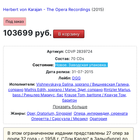
Herbert von Karajan - The Opera Recordings
(2015)
Под заказ
103699 руб.
В корзину
Артикул:
CDVP 2839724
Состав:
70 CDs
Состояние:
Новое. Заводская упаковка.
Дата релиза:
31-07-2015
Лейбл:
DGG
Исполнители:
Vishnevskaya Galina, soprano / Вишневская Галина,
сопрано
Mathis Edith, soprano / Матис Эдит, сопрано
Rintzler Marius,
bass / Ринцлер Мариус, бас
Krause Tom, baritone / Краузе Том,
баритон
Показать больше
Жанры:
Oper, Oratorium, Singspiel
Опера, интермедия, серената
Оперетта / Сарсуэла / Мюзикл
Оратория
В этом ограниченном издании представлены 27 опер за
почти 32 года - с 1958 г. ("Дон Карло" в Зальцбурге) до