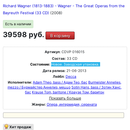
Richard Wagner (1813-1883) - Wagner - The Great Operas from the
Bayreuth Festival (33 CD)
(2008)
Есть в наличии
39598 руб.
В корзину
Артикул:
CDVP 016015
Состав:
33 CD
Состояние:
Новое. Заводская упаковка.
Дата релиза:
21-06-2013
Лейбл:
Decca
Исполнители:
Adam Theo, bass / Адам Тео, бас
Burmeister Annelies,
mezzo / Бурмайстер Аннелиз, меццо
Sotin Hans, bass / Зотин Ханс,
бас
Krause Tom, baritone / Краузе Том, баритон
Показать больше
Жанры:
Опера, интермедия, серената
Хит продаж