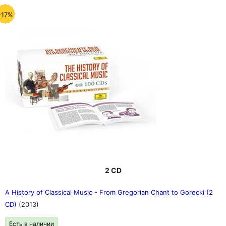
-17%
2 CD
A History of Classical Music - From Gregorian Chant to Gorecki (2
CD)
(2013)
Есть в наличии