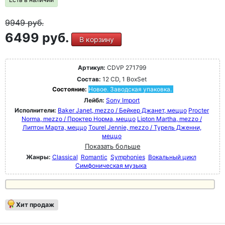
9949
руб.
6499 руб.
В корзину
Артикул:
CDVP 271799
Состав:
12 CD, 1 BoxSet
Состояние:
Новое. Заводская упаковка.
Лейбл:
Sony Import
Исполнители:
Baker Janet, mezzo / Бейкер Джанет, меццо
Procter
Norma, mezzo / Проктер Норма, меццо
Lipton Martha, mezzo /
Липтон Марта, меццо
Tourel Jennie, mezzo / Турель Дженни,
меццо
Показать больше
Жанры:
Classical
Romantic
Symphonies
Вокальный цикл
Симфоническая музыка
Хит продаж