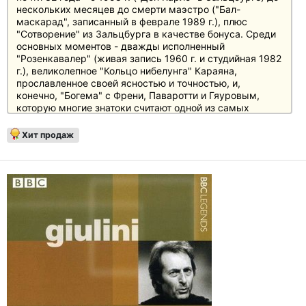
нескольких месяцев до смерти маэстро ("Бал-
маскарад", записанный в феврале 1989 г.), плюс
"Сотворение" из Зальцбурга в качестве бонуса. Среди
основных моментов - дважды исполненный
"Розенкавалер" (живая запись 1960 г. и студийная 1982
г.), великолепное "Кольцо нибелунга" Караяна,
прославленное своей ясностью и точностью, и,
конечно, "Богема" с Френи, Паваротти и Гяуровым,
которую многие знатоки считают одной из самых
совершенных записей, когда-либо сделанных. Помимо
записей Deutsche Grammophon, в издание включены
Хит продаж
восемь альбомов Decca / Philips, а также пять
концертных записей из Зальцбурга - в результате
получилась самая полная коллекция, посвященная
Караяну и опере.
В издание также вошли 70 записей: "Кармен", "Орфей и
Эвридика", "Веселая вдова", "Пагилаччи", "Кавалерия
Рустикана", "Борис Годунов", "Тоска", "Мадам
Баттерфляй", "Летучая мышь", "Троваторе", "Аида",
"Отелло", "Фальстаф", "Парсифаль".
В качестве бонуса прилагается текст Юргена Кестинга
и протоколы записи.