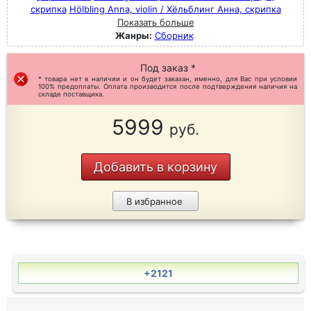
скрипка
Hölbling Anna, violin / Хёльблинг Анна, скрипка
Показать больше
Жанры:
Сборник
Под заказ *
* товара нет в наличии и он будет заказан, именно, для Вас при условии
100% предоплаты. Оплата производится после подтверждения наличия на
складе поставщика.
5999
руб.
Добавить в корзину
В избранное
+2121
...