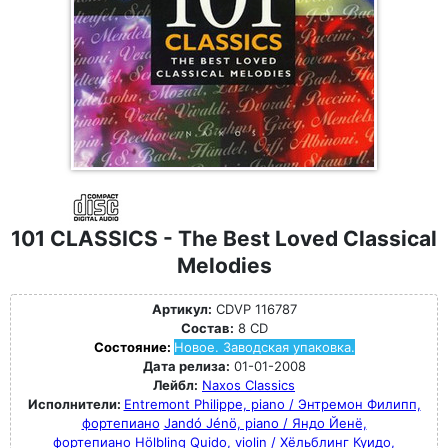
101 CLASSICS - The Best Loved Classical
Melodies
Артикул:
CDVP 116787
Состав:
8 CD
Состояние:
Новое. Заводская упаковка.
Дата релиза:
01-01-2008
Лейбл:
Naxos Classics
Исполнители:
Entremont Philippe, piano / Энтремон Филипп,
фортепиано
Jandó Jénö, piano / Яндо Йенё,
фортепиано
Hölbling Quido, violin / Хёльблинг Куидо,