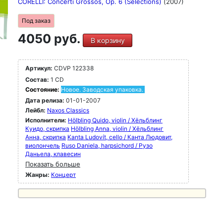
CORELLI: Concerti Grossos, Op. 6 (Selections)
(2007)
Под заказ
4050 руб.
В корзину
Артикул:
CDVP 122338
Состав:
1 CD
Состояние:
Новое. Заводская упаковка.
Дата релиза:
01-01-2007
Лейбл:
Naxos Classics
Исполнители:
Hölbling Quido, violin / Хёльблинг
Куидо, скрипка
Hölbling Anna, violin / Хёльблинг
Анна, скрипка
Kanta Ludovít, cello / Канта Людовит,
виолончель
Ruso Daniela, harpsichord / Рузо
Даньела, клавесин
Показать больше
Жанры:
Концерт