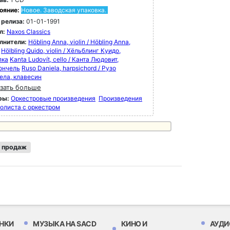
ояние:
Новое. Заводская упаковка.
 релиза:
01-01-1991
л:
Naxos Classics
лнители:
Höbling Anna, violin / Höbling Anna,
Hölbling Quido, violin / Хёльблинг Куидо,
пка
Kanta Ludovít, cello / Канта Людовит,
ончель
Ruso Daniela, harpsichord / Рузо
ела, клавесин
зать больше
ры:
Оркестровые произведения
Произведения
солиста с оркестром
 продаж
НКИ
МУЗЫКА НА SACD
КИНО И
АУДИ