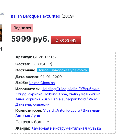
Italian Baroque Favourites
(2009)
Под заказ
5999 руб.
В корзину
)
Артикул:
CDVP 125137
Состав:
1 CD (CD-R)
Состояние:
Новое. Заводская упаковка.
Дата релиза:
01-01-2009
Лейбл:
Naxos Classics
Исполнители:
Hölbling Quido, violin / Хёльблинг
Куидо, скрипка
Hölbling Anna, violin / Хёльблинг
Анна, скрипка
Ruso Daniela, harpsichord / Рузо
Даньела, клавесин
Композиторы:
Vivaldi, Antonio Lucio / Вивальди
Антонио Лучо
Показать больше
Жанры:
Камерная и инструментальная музыка