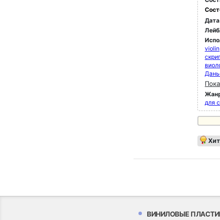
Сост
Дата
Лейб
Испо
violin
скри
виол
Дань
Пока
Жан
для 
Хит
ВИНИЛОВЫЕ ПЛАСТИ