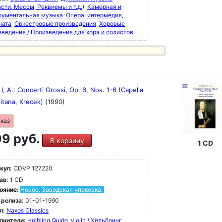
сти, Мессы, Реквиемы и т.д.)
Камерная и
рументальная музыка
Опера, интермедия,
ната
Оркестровые произведения
Хоровые
зведения / Произведения для хора и солистов
, A.: Concerti Grossi, Op. 6, Nos. 1-6 (Capella
litana, Krecek)
(1990)
аказ
9 руб.
В корзину
1 CD
кул:
CDVP 127220
ав:
1 CD
ояние:
Новое. Заводская упаковка.
 релиза:
01-01-1990
л:
Naxos Classics
лнители:
Hölbling Quido, violin / Хёльблинг