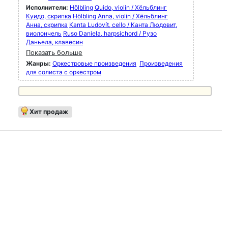
Исполнители:
Hölbling Quido, violin / Хёльблинг
Куидо, скрипка
Hölbling Anna, violin / Хёльблинг
Анна, скрипка
Kanta Ludovít, cello / Канта Людовит,
виолончель
Ruso Daniela, harpsichord / Рузо
Даньела, клавесин
Показать больше
Жанры:
Оркестровые произведения
Произведения
для солиста с оркестром
Хит продаж