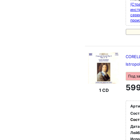
(Стра
инст
сере
прои
CORELLI
Istropo
Под з
599
1 CD
Арти
Сост
Сост
Дата
Лейб
Испо