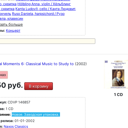
о, скрипка
Hölbling Anna, violin / Хёльблинг
, скрипка
Kanta Ludovít, cello / Канта Людовит,
ончель
Ruso Daniela, harpsichord / Рузо
ела, клавесин
зать больше
ры:
Концерт
al Moments 6: Classical Music to Study to
(2002)
аказ
0 руб.
В корзину
1 CD
кул:
CDVP 146857
ав:
1 CD
ояние:
Новое. Заводская упаковка.
 релиза:
01-01-2002
л:
Naxos Classics