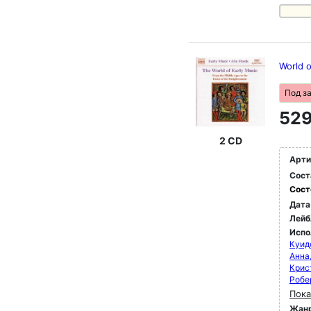
World o
Под з
529
2 CD
Арти
Сост
Сост
Дата
Лейб
Испо
Куид
Анна
Крис
Робе
Пока
Жан