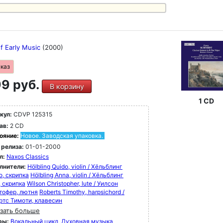
f Early Music
(2000)
аказ
9 руб.
В корзину
1 CD
кул:
CDVP 125315
ав:
2 CD
ояние:
Новое. Заводская упаковка.
 релиза:
01-01-2000
л:
Naxos Classics
лнители:
Hölbling Quido, violin / Хёльблинг
о, скрипка
Hölbling Anna, violin / Хёльблинг
, скрипка
Wilson Christopher, lute / Уилсон
тофер, лютня
Roberts Timothy, harpsichord /
ртс Тимоти, клавесин
зать больше
ры:
Вокальный цикл
Духовная музыка