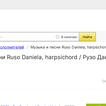
Найти
В наличии
исполнителей
Музыка и песни Ruso Daniela, harpsicho
и Ruso Daniela, harpsichord / Рузо Д
Со