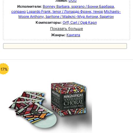
Лейбл:
DGG
Исполнители:
Bonney Barbara, soprano / Бонни Барбара,
сопрано
Lopardo Frank, tenor / Лопардо Фрэнк, тенор
Michaels-
Moore Anthony, baritone / Майклс-Мур Антони, баритон
Композиторы:
Orff, Carl / Орф Карл
Показать больше
Жанры:
Кантата
-17%