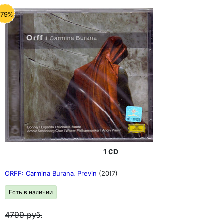
-79%
1 CD
ORFF: Carmina Burana. Previn
(2017)
Есть в наличии
4799
руб.