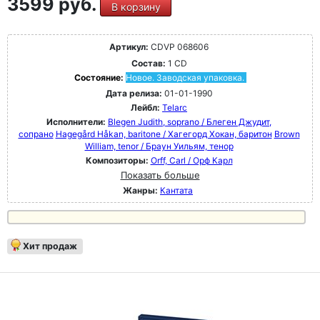
3599 руб.
В корзину
Артикул:
CDVP 068606
Состав:
1 CD
Состояние:
Новое. Заводская упаковка.
Дата релиза:
01-01-1990
Лейбл:
Telarc
Исполнители:
Blegen Judith, soprano / Блеген Джудит,
сопрано
Hagegård Håkan, baritone / Хагегорд Хокан, баритон
Brown
William, tenor / Браун Уильям, тенор
Композиторы:
Orff, Carl / Орф Карл
Показать больше
Жанры:
Кантата
Хит продаж