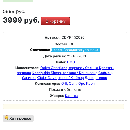
5999
руб.
3999 руб.
В корзину
Артикул:
CDVP 152090
Состав:
CD
Состояние:
Новое. Заводская упаковка.
Дата релиза:
21-10-2011
Лейбл:
DGG
Исполнители:
Oelze Christiane, soprano / Оэльце Кристин,
сопрано
Keenlyside Simon, baritone / Кинлисайд Саймон,
баритон
Kübler David, tenor / Кюблер Давид, тенор
Композиторы:
Orff, Carl / Орф Карл
Показать больше
Жанры:
Кантата
Хит продаж