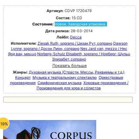
Артикул:
CDVP 1720479
Состав:
15 CD
Состояние:
Новое. Заводская упаковка.
Дата релиза:
28-03-2014
Лейбл:
Decca
Исполнители:
Ziesak Ruth, soprano / Цизак Рут, сопрано
Dawson
Lynne, soprano / Досон Линн, сопрано
Nes Jard van, mezzo / Нес
Ярд ван, меццо
Norberg-Schulz Elisabeth, soprano / Норберг-Шульц
Элизабет, сопрано
Показать больше
Жанры:
Духовная музыка (Страсти, Мессы, Реквиемы и т.д.)
Концерт
Музыка к театральному спектаклю
Оркестровые
произведения
Симфоническая музыка
Хоровые произведения /
Произведения для хора и солистов
-19%