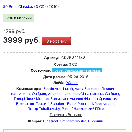
50 Best Classics (3 CD)
(2016)
Есть в наличии
4799
руб.
3999 руб.
В корзину
Артикул:
CDVP 3225481
Состав:
3 CD
Состояние:
Новое. Заводская упаковка.
Дата релиза:
05-08-2016
Лейбл:
Warner
Композиторы:
Beethoven, Ludvig van / Бетховен Людвиг
ван
Mozart, Wolfgang Amadeus (Joannes Chrysostomus Wolfgang
Theophilus) / Моцарт Вольфганг Амадей (Иоганн Хризостом
Вольфганг Теофил)
Schubert, Franz Peter / Шуберт Франц
Петер
Tchaikovsky, Pyotr / Чайковский Пётр
Показать больше
Жанры:
Classical
Orchesterwerke
Сборник