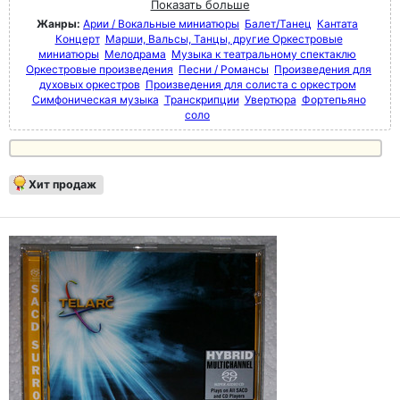
Показать больше
Жанры:
Арии / Вокальные миниатюры
Балет/Танец
Кантата
Концерт
Марши, Вальсы, Танцы, другие Оркестровые
миниатюры
Мелодрама
Музыка к театральному спектаклю
Оркестровые произведения
Песни / Романсы
Произведения для
духовых оркестров
Произведения для солиста с оркестром
Симфоническая музыка
Транскрипции
Увертюра
Фортепьяно
соло
Хит продаж