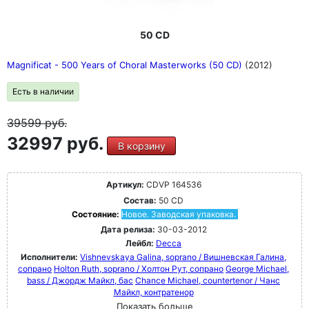
50 CD
Magnificat - 500 Years of Choral Masterworks (50 CD)
(2012)
Есть в наличии
39599
руб.
32997 руб.
В корзину
Артикул:
CDVP 164536
Состав:
50 CD
Состояние:
Новое. Заводская упаковка.
Дата релиза:
30-03-2012
Лейбл:
Decca
Исполнители:
Vishnevskaya Galina, soprano / Вишневская Галина,
сопрано
Holton Ruth, soprano / Холтон Рут, сопрано
George Michael,
bass / Джордж Майкл, бас
Chance Michael, countertenor / Чанс
Майкл, контратенор
Показать больше