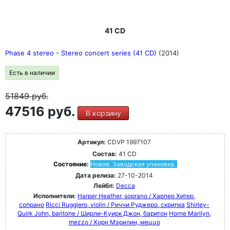
41 CD
Phase 4 stereo - Stereo concert series (41 CD)
(2014)
Есть в наличии
51849
руб.
47516 руб.
В корзину
Артикул:
CDVP 1997107
Состав:
41 CD
Состояние:
Новое. Заводская упаковка.
Дата релиза:
27-10-2014
Лейбл:
Decca
Исполнители:
Harper Heather, soprano / Харпер Хитер,
сопрано
Ricci Ruggiero, violin / Риччи Руджеро, скрипка
Shirley-
Quirk John, baritone / Ширли-Куирк Джон, баритон
Horne Marilyn,
mezzo / Хорн Мэрилин, меццо