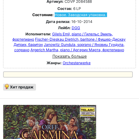
Артикул:
CDVP 2084588
Состав:
6 LP
Состояние:
Новое. Заводская упаковка.
Дата релиза:
16-10-2014
Лейбл:
DGG
Исполнители:
Gilels Emil, piano / Гилельс Эмиль,
фортепиано
Fischer-Dieskau Dietrich, baritone / Фишер-Дискау
Дитрих, баритон
Janowitz Gundula, soprano / Яновиц Гундула,
сопрано
Argerich Martha, piano / Аргерих Марта, фортепиано
Показать больше
Жанры:
Orchesterwerke
Хит продаж