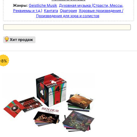
Жанры:
Geistliche Musik
Духовная музыка (Страсти, Мессы,
Реквиемы и т.д.)
Кантата
Оратория
Хоровые произведения /
Произведения для хора и солистов
Хит продаж
-8%