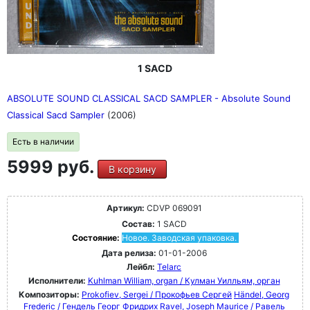
1 SACD
ABSOLUTE SOUND CLASSICAL SACD SAMPLER - Absolute Sound
Classical Sacd Sampler
(2006)
Есть в наличии
5999 руб.
В корзину
Артикул:
CDVP 069091
Состав:
1 SACD
Состояние:
Новое. Заводская упаковка.
Дата релиза:
01-01-2006
Лейбл:
Telarc
Исполнители:
Kuhlman William, organ / Кулман Уилльям, орган
Композиторы:
Prokofiev, Sergei / Прокофьев Сергей
Händel, Georg
Frederic / Гендель Георг Фридрих
Ravel, Joseph Maurice / Равель