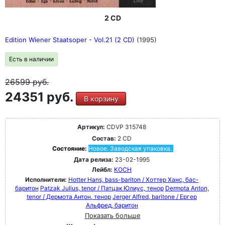
2 CD
Edition Wiener Staatsoper - Vol.21 (2 CD)
(1995)
Есть в наличии
26599
руб.
24351 руб.
В корзину
Артикул:
CDVP 315748
Состав:
2 CD
Состояние:
Новое. Заводская упаковка.
Дата релиза:
23-02-1995
Лейбл:
KOCH
Исполнители:
Hotter Hans, bass-bariton / Хоттер Ханс, бас-
баритон
Patzak Julius, tenor / Патцак Юлиус, тенор
Dermota Anton,
tenor / Дермота Антон, тенор
Jerger Alfred, baritone / Ергер
Альфред, баритон
Показать больше