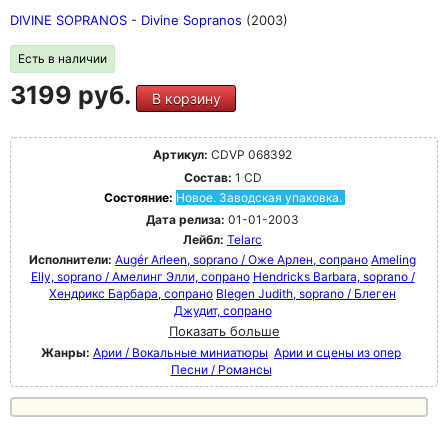
DIVINE SOPRANOS - Divine Sopranos
(2003)
Есть в наличии
3199 руб.
В корзину
Артикул:
CDVP 068392
Состав:
1 CD
Состояние:
Новое. Заводская упаковка.
Дата релиза:
01-01-2003
Лейбл:
Telarc
Исполнители:
Augér Arleen, soprano / Оже Арлен, сопрано
Ameling
Elly, soprano / Амелинг Элли, сопрано
Hendricks Barbara, soprano /
Хендрикс Барбара, сопрано
Blegen Judith, soprano / Блеген
Джудит, сопрано
Показать больше
Жанры:
Арии / Вокальные миниатюры
Арии и сцены из опер
Песни / Романсы