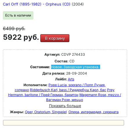
Carl Orff (1895-1982) - Orpheus (CD)
(2004)
Есть в наличии
6499
руб.
5922 руб.
В корзину
Артикул:
CDVP 274433
Состав:
CD
Состояние:
Новое. Заводская упаковка.
Дата релиза:
28-09-2004
Лейбл:
Arts
Исполнители:
Popp Lucia, soprano / Попп Лучия,
сопрано
Ridderbusch Karl, bass / Риддербуш Карл, бас
Prey
Hermann, baritone / Прей Герман, баритон
Wagemann Rose, mezzo /
Вагеман Розе, меццо
Показать больше
Жанры:
Oper, Oratorium, Singspiel
Опера, интермедия, серената