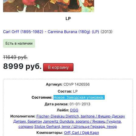
LP
Carl Orff (1895-1982) - Carmina Burana (180g) (LP)
(2013)
Есть в наличии
11649
руб.
8999 руб.
В корзину
Артикул:
CDVP 1426556
Состав:
LP
Состояние:
Новое. Заводская упаковка.
Дата релиза:
01-01-2013
Лейбл:
DGG
Исполнители:
Fischer-Dieskau Dietrich, baritone / Фишер-Дискау
Дитрих, баритон
Janowitz Gundula, soprano / Яновиц Гундула,
сопрано
Stolze Gerhard, tenor / Штольце Герхард, тенор
Композиторы:
Orff, Carl / Орф Карл