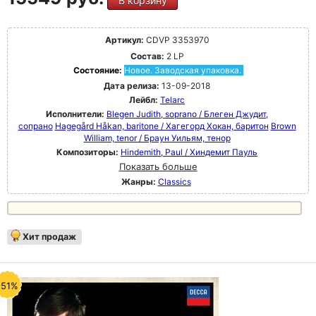
В корзину
Артикул:
CDVP 3353970
Состав:
2 LP
Состояние:
Новое. Заводская упаковка.
Дата релиза:
13-09-2018
Лейбл:
Telarc
Исполнители:
Blegen Judith, soprano / Блеген Джудит,
сопрано
Hagegård Håkan, baritone / Хагегорд Хокан, баритон
Brown
William, tenor / Браун Уильям, тенор
Композиторы:
Hindemith, Paul / Хиндемит Пауль
Показать больше
Жанры:
Classics
Хит продаж
-51%