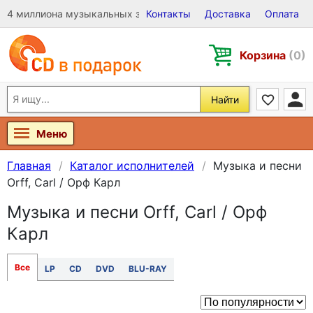
4 миллиона музыкальных записей на Виниле, CD и DVD
Контакты
Доставка
Оплата
Корзина
(0)
Найти
Меню
Главная
Каталог исполнителей
Музыка и песни
Orff, Carl / Орф Карл
Музыка и песни Orff, Carl / Орф
Карл
Все
LP
CD
DVD
BLU-RAY