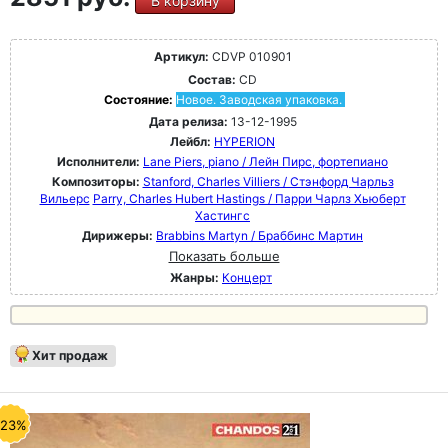
В корзину
Артикул:
CDVP 010901
Состав:
CD
Состояние:
Новое. Заводская упаковка.
Дата релиза:
13-12-1995
Лейбл:
HYPERION
Исполнители:
Lane Piers, piano / Лейн Пирс, фортепиано
Композиторы:
Stanford, Charles Villiers / Стэнфорд Чарльз
Вильерс
Parry, Charles Hubert Hastings / Парри Чарлз Хьюберт
Хастингс
Дирижеры:
Brabbins Martyn / Браббинс Мартин
Показать больше
Жанры:
Концерт
Хит продаж
-23%