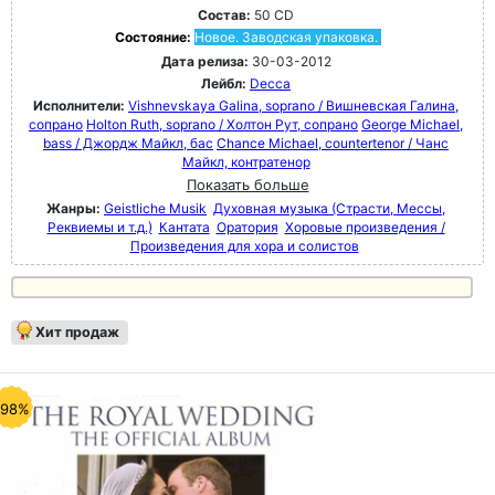
Состав:
50 CD
Состояние:
Новое. Заводская упаковка.
Дата релиза:
30-03-2012
Лейбл:
Decca
Исполнители:
Vishnevskaya Galina, soprano / Вишневская Галина,
сопрано
Holton Ruth, soprano / Холтон Рут, сопрано
George Michael,
bass / Джордж Майкл, бас
Chance Michael, countertenor / Чанс
Майкл, контратенор
Показать больше
Жанры:
Geistliche Musik
Духовная музыка (Страсти, Мессы,
Реквиемы и т.д.)
Кантата
Оратория
Хоровые произведения /
Произведения для хора и солистов
Хит продаж
-98%