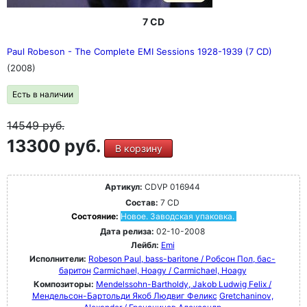
7 CD
Paul Robeson - The Complete EMI Sessions 1928-1939 (7 CD)
(2008)
Есть в наличии
14549
руб.
13300 руб.
В корзину
Артикул:
CDVP 016944
Состав:
7 CD
Состояние:
Новое. Заводская упаковка.
Дата релиза:
02-10-2008
Лейбл:
Emi
Исполнители:
Robeson Paul, bass-baritone / Робсон Пол, бас-
баритон
Carmichael, Hoagy / Carmichael, Hoagy
Композиторы:
Mendelssohn-Bartholdy, Jakob Ludwig Felix /
Мендельсон-Бартольди Якоб Людвиг Феликс
Gretchaninov,