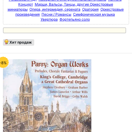
Концерт
Марши, Вальсы, Танцы, другие Оркестровые
миниатюры
Опера, интермедия, серената
Оратория
Оркестровые
произведения
Песни / Романсы
Симфоническая музыка
Увертюра
Фортепьяно соло
Хит продаж
-8%