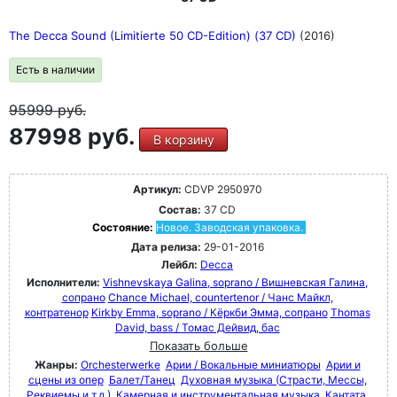
The Decca Sound (Limitierte 50 CD-Edition) (37 CD)
(2016)
Есть в наличии
95999
руб.
87998 руб.
В корзину
Артикул:
CDVP 2950970
Состав:
37 CD
Состояние:
Новое. Заводская упаковка.
Дата релиза:
29-01-2016
Лейбл:
Decca
Исполнители:
Vishnevskaya Galina, soprano / Вишневская Галина,
сопрано
Chance Michael, countertenor / Чанс Майкл,
контратенор
Kirkby Emma, soprano / Кёркби Эмма, сопрано
Thomas
David, bass / Томас Дейвид, бас
Показать больше
Жанры:
Orchesterwerke
Арии / Вокальные миниатюры
Арии и
сцены из опер
Балет/Танец
Духовная музыка (Страсти, Мессы,
Реквиемы и т.д.)
Камерная и инструментальная музыка
Кантата