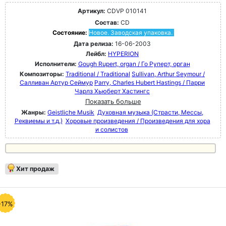
Артикул:
CDVP 010141
Состав:
CD
Состояние:
Новое. Заводская упаковка.
Дата релиза:
16-06-2003
Лейбл:
HYPERION
Исполнители:
Gough Rupert, organ / Го Руперт, орган
Композиторы:
Traditional / Traditional
Sullivan, Arthur Seymour /
Салливан Артур Сеймур
Parry, Charles Hubert Hastings / Парри
Чарлз Хьюберт Хастингс
Показать больше
Жанры:
Geistliche Musik
Духовная музыка (Страсти, Мессы,
Реквиемы и т.д.)
Хоровые произведения / Произведения для хора
и солистов
Хит продаж
-17%