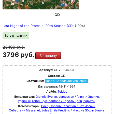
CD
Last Night of the Proms - 100th Season (CD)
(1994)
Есть в наличии
23499
руб.
3796 руб.
В корзину
Артикул:
CDVP 136031
Состав:
CD
Состояние:
Новое. Заводская упаковка.
Дата релиза:
18-11-1994
Лейбл:
Teldec
Исполнители:
Glennie Evelyn, percussion / Глинни Эвелин,
ударные
Terfel Bryn, baritone / Терфль Брин, баритон
Композиторы:
Bach, Johann Sebastian / Бах Иоганн
Себастьян
Massenet, Jules Émile Frédéric / Массне Жюль Эмиль