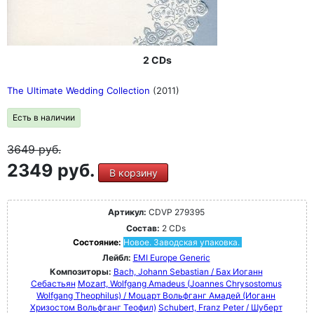
2 CDs
The Ultimate Wedding Collection
(2011)
Есть в наличии
3649
руб.
2349 руб.
В корзину
Артикул:
CDVP 279395
Состав:
2 CDs
Состояние:
Новое. Заводская упаковка.
Лейбл:
EMI Europe Generic
Композиторы:
Bach, Johann Sebastian / Бах Иоганн
Себастьян
Mozart, Wolfgang Amadeus (Joannes Chrysostomus
Wolfgang Theophilus) / Моцарт Вольфганг Амадей (Иоганн
Хризостом Вольфганг Теофил)
Schubert, Franz Peter / Шуберт