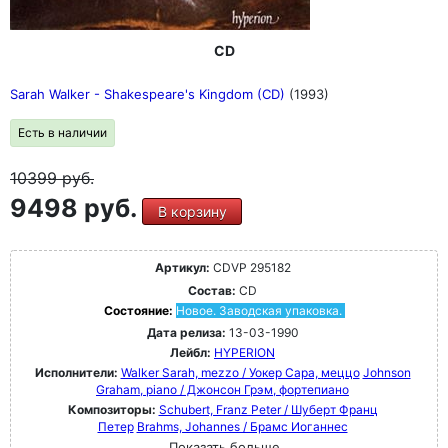
CD
Sarah Walker - Shakespeare's Kingdom (CD)
(1993)
Есть в наличии
10399
руб.
9498 руб.
В корзину
Артикул:
CDVP 295182
Состав:
CD
Состояние:
Новое. Заводская упаковка.
Дата релиза:
13-03-1990
Лейбл:
HYPERION
Исполнители:
Walker Sarah, mezzo / Уокер Сара, меццо
Johnson
Graham, piano / Джонсон Грэм, фортепиано
Композиторы:
Schubert, Franz Peter / Шуберт Франц
Петер
Brahms, Johannes / Брамс Иоганнес
Показать больше