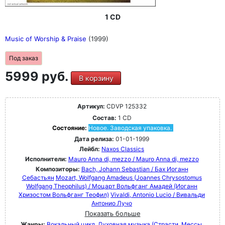
1 CD
Music of Worship & Praise
(1999)
Под заказ
5999 руб.
В корзину
Артикул:
CDVP 125332
Состав:
1 CD
Состояние:
Новое. Заводская упаковка.
Дата релиза:
01-01-1999
Лейбл:
Naxos Classics
Исполнители:
Mauro Anna di, mezzo / Mauro Anna di, mezzo
Композиторы:
Bach, Johann Sebastian / Бах Иоганн
Себастьян
Mozart, Wolfgang Amadeus (Joannes Chrysostomus
Wolfgang Theophilus) / Моцарт Вольфганг Амадей (Иоганн
Хризостом Вольфганг Теофил)
Vivaldi, Antonio Lucio / Вивальди
Антонио Лучо
Показать больше
Жанры:
Вокальный цикл
Духовная музыка (Страсти, Мессы,