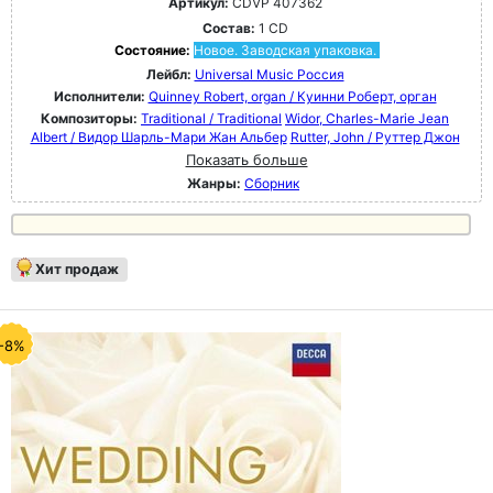
Артикул:
CDVP 407362
Состав:
1 CD
Состояние:
Новое. Заводская упаковка.
Лейбл:
Universal Music Россия
Исполнители:
Quinney Robert, organ / Куинни Роберт, орган
Композиторы:
Traditional / Traditional
Widor, Charles-Marie Jean
Albert / Видор Шарль-Мари Жан Альбер
Rutter, John / Руттер Джон
Показать больше
Жанры:
Сборник
Хит продаж
-8%