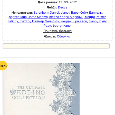
Дата релиза:
13-03-2012
Лейбл:
Decca
Исполнители:
Barenboim Daniel, piano / Баренбойм Даниэль,
фортепиано
Horne Marilyn, mezzo / Хорн Мэрилин, меццо
Palmer
Felicity, mezzo / Палмер Фелисити, меццо
Lupu Radu, piano / Лупу
Раду, фортепиано
Показать больше
Жанры:
Сборник
-36%