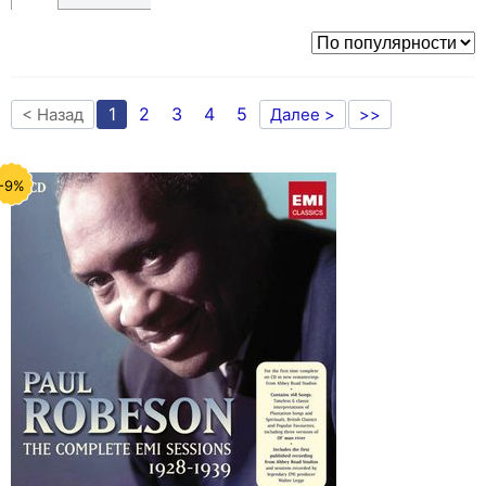
1
2
3
4
5
< Назад
Далее >
>>
-9%