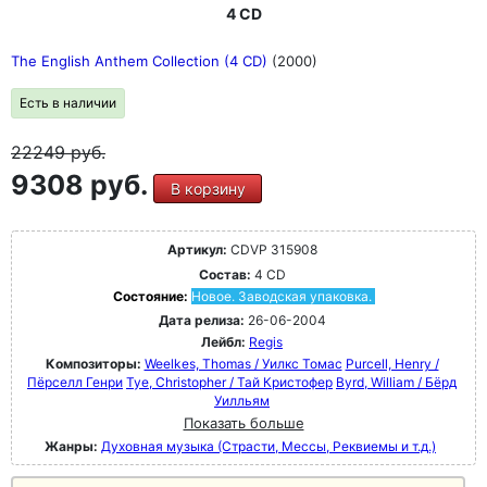
4 CD
The English Anthem Collection (4 CD)
(2000)
Есть в наличии
22249
руб.
9308 руб.
В корзину
Артикул:
CDVP 315908
Состав:
4 CD
Состояние:
Новое. Заводская упаковка.
Дата релиза:
26-06-2004
Лейбл:
Regis
Композиторы:
Weelkes, Thomas / Уилкс Томас
Purcell, Henry /
Пёрселл Генри
Tye, Christopher / Тай Кристофер
Byrd, William / Бёрд
Уилльям
Показать больше
Жанры:
Духовная музыка (Страсти, Мессы, Реквиемы и т.д.)