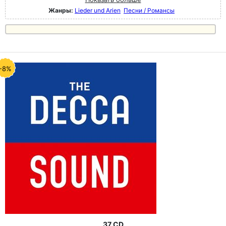
Жанры:
Lieder und Arien
Песни / Романсы
-8%
37 CD