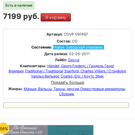
Есть в наличии
7199 руб.
В корзину
Артикул:
CDVP 097497
Состав:
CD
Состояние:
Новое. Заводская упаковка.
Дата релиза:
02-05-2011
Лейбл:
Decca
Композиторы:
Händel, Georg Frederic / Гендель Георг
Фридрих
Traditional / Traditional
Stanford, Charles Villiers / Стэнфорд
Чарльз Вильерс
Coates, Eric / Коутс Эрик
Показать больше
Жанры:
Марши, Вальсы, Танцы, другие Оркестровые миниатюры
Сборник
-56%