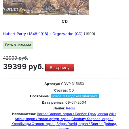
CD
Hubert Parry (1848-1918) - Orgelwerke (CD)
(1999)
Есть в наличии
42999
руб.
39399 руб.
В корзину
Артикул:
CDVP 315650
Состав:
CD
Состояние:
Новое. Заводская упаковка.
Дата релиза:
09-07-2004
Лейбл:
Regis
Исполнители:
Barber Graham, organ / Барбер Грэм, орган
Wills
Arthur, organ / Уиллс Артур, орган
Cleobury Stephen, organ /
Клеобьюри Стивен, орган
Briggs David, organ / Бриггс Дейвид,
орган