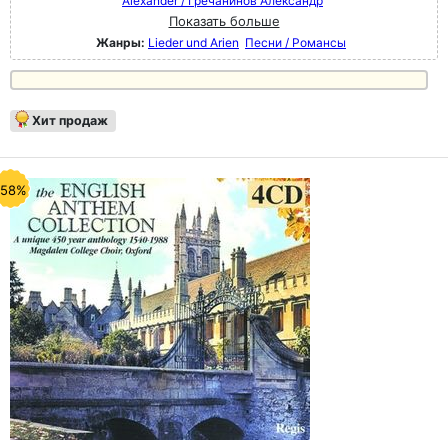
Alexander / Гречанинов Александр
Показать больше
Жанры:
Lieder und Arien
Песни / Романсы
Хит продаж
-58%