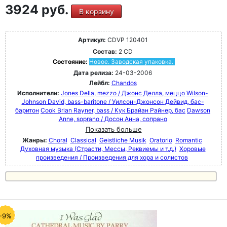
3924 руб.
В корзину
Артикул:
CDVP 120401
Состав:
2 CD
Состояние:
Новое. Заводская упаковка.
Дата релиза:
24-03-2006
Лейбл:
Chandos
Исполнители:
Jones Della, mezzo / Джонс Делла, меццо
Wilson-
Johnson David, bass-baritone / Уилсон-Джонсон Дейвид, бас-
баритон
Cook Brian Rayner, bass / Кук Брайан Райнер, бас
Dawson
Anne, soprano / Досон Анна, сопрано
Показать больше
Жанры:
Choral
Classical
Geistliche Musik
Oratorio
Romantic
Духовная музыка (Страсти, Мессы, Реквиемы и т.д.)
Хоровые
произведения / Произведения для хора и солистов
-9%