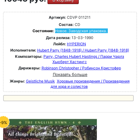
Артикул:
CDVP 011211
Состав:
CD
Состояние:
Новое. Заводская упаковка.
Дата релиза:
13-03-1990
Лейбл:
HYPERION
Исполнители:
Hubert Parry (1848-1918) / Hubert Parry (1848-1918)
Композиторы:
Parry, Charles Hubert Hastings / Парри Чарлз
Хьюберт Хастингс
Дирижеры:
Robinson Christopher / Робинсон Кристофер
Показать больше
Жанры:
Geistliche Musik
Хоровые произведения / Произведения
для хора и солистов
-9%