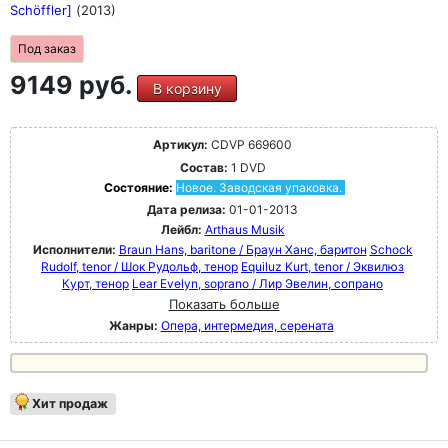
Schöffler]
(2013)
Под заказ
9149 руб.
В корзину
Артикул:
CDVP 669600
Состав:
1 DVD
Состояние:
Новое. Заводская упаковка.
Дата релиза:
01-01-2013
Лейбл:
Arthaus Musik
Исполнители:
Braun Hans, baritone / Браун Ханс, баритон
Schock
Rudolf, tenor / Шок Рудольф, тенор
Equiluz Kurt, tenor / Эквилюз
Курт, тенор
Lear Evelyn, soprano / Лир Эвелин, сопрано
Показать больше
Жанры:
Опера, интермедия, серената
Хит продаж