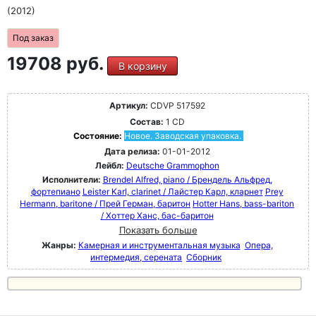
(2012)
Под заказ
19708 руб.
В корзину
Артикул:
CDVP 517592
Состав:
1 CD
Состояние:
Новое. Заводская упаковка.
Дата релиза:
01-01-2012
Лейбл:
Deutsche Grammophon
Исполнители:
Brendel Alfred, piano / Брендель Альфред,
фортепиано
Leister Karl, clarinet / Лайстер Карл, кларнет
Prey
Hermann, baritone / Прей Герман, баритон
Hotter Hans, bass-bariton
/ Хоттер Ханс, бас-баритон
Показать больше
Жанры:
Камерная и инструментальная музыка
Опера,
интермедия, серената
Сборник