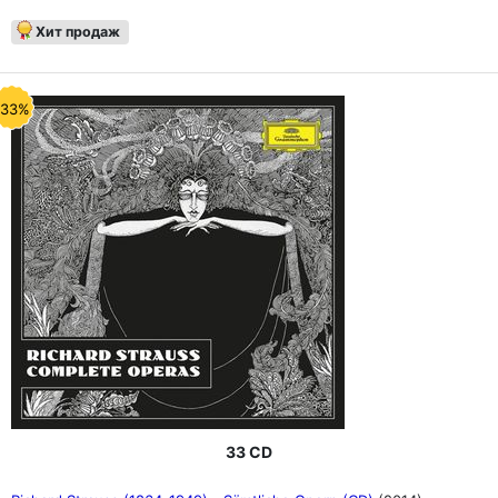
Хит продаж
-33%
33 CD