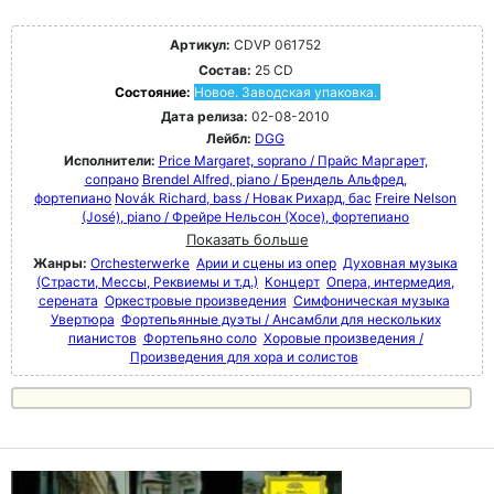
Артикул:
CDVP 061752
Состав:
25 CD
Состояние:
Новое. Заводская упаковка.
Дата релиза:
02-08-2010
Лейбл:
DGG
Исполнители:
Price Margaret, soprano / Прайс Маргарет,
сопрано
Brendel Alfred, piano / Брендель Альфред,
фортепиано
Novák Richard, bass / Новак Рихард, бас
Freire Nelson
(José), piano / Фрейре Нельсон (Хосе), фортепиано
Показать больше
Жанры:
Orchesterwerke
Арии и сцены из опер
Духовная музыка
(Страсти, Мессы, Реквиемы и т.д.)
Концерт
Опера, интермедия,
серената
Оркестровые произведения
Симфоническая музыка
Увертюра
Фортепьянные дуэты / Ансамбли для нескольких
пианистов
Фортепьяно соло
Хоровые произведения /
Произведения для хора и солистов