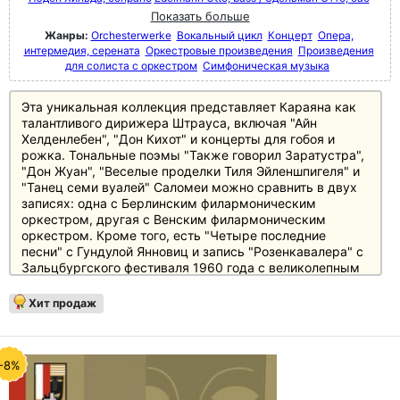
Показать больше
Жанры:
Orchesterwerke
Вокальный цикл
Концерт
Опера,
интермедия, серената
Оркестровые произведения
Произведения
для солиста с оркестром
Симфоническая музыка
Эта уникальная коллекция представляет Караяна как
талантливого дирижера Штрауса, включая "Айн
Хелденлебен", "Дон Кихот" и концерты для гобоя и
рожка. Тональные поэмы "Также говорил Заратустра",
"Дон Жуан", "Веселые проделки Тиля Эйленшпигеля" и
"Танец семи вуалей" Саломеи можно сравнить в двух
записях: одна с Берлинским филармоническим
оркестром, другая с Венским филармоническим
оркестром. Кроме того, есть "Четыре последние
песни" с Гундулой Янновиц и запись "Розенкавалера" с
Зальцбургского фестиваля 1960 года с великолепным
составом, включающим Лизу делла Каза, Сену
Юринац, Хильду Гюден и Отто Эдельмана.
Хит продаж
-8%