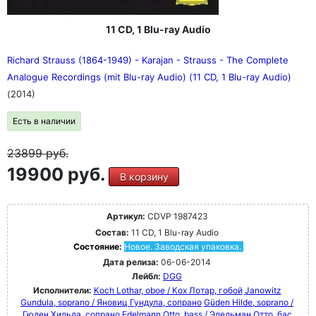
11 CD, 1 Blu-ray Audio
Richard Strauss (1864-1949) - Karajan - Strauss - The Complete
Analogue Recordings (mit Blu-ray Audio) (11 CD, 1 Blu-ray Audio)
(2014)
Есть в наличии
23899
руб.
19900 руб.
В корзину
Артикул:
CDVP 1987423
Состав:
11 CD, 1 Blu-ray Audio
Состояние:
Новое. Заводская упаковка.
Дата релиза:
06-06-2014
Лейбл:
DGG
Исполнители:
Koch Lothar, oboe / Кох Лотар, гобой
Janowitz
Gundula, soprano / Яновиц Гундула, сопрано
Güden Hilde, soprano /
Гюден Хильда, сопрано
Edelmann Otto, bass / Эдельман Отто, бас