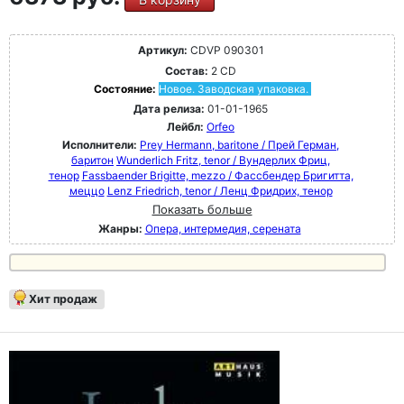
Артикул:
CDVP 090301
Состав:
2 CD
Состояние:
Новое. Заводская упаковка.
Дата релиза:
01-01-1965
Лейбл:
Orfeo
Исполнители:
Prey Hermann, baritone / Прей Герман,
баритон
Wunderlich Fritz, tenor / Вундерлих Фриц,
тенор
Fassbaender Brigitte, mezzo / Фассбендер Бригитта,
меццо
Lenz Friedrich, tenor / Ленц Фридрих, тенор
Показать больше
Жанры:
Опера, интермедия, серената
Хит продаж