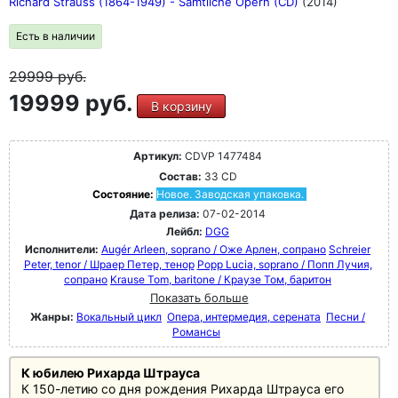
Richard Strauss (1864-1949) - Sämtliche Opern (CD)
(2014)
Есть в наличии
29999
руб.
19999 руб.
В корзину
Артикул:
CDVP 1477484
Состав:
33 CD
Состояние:
Новое. Заводская упаковка.
Дата релиза:
07-02-2014
Лейбл:
DGG
Исполнители:
Augér Arleen, soprano / Оже Арлен, сопрано
Schreier
Peter, tenor / Шраер Петер, тенор
Popp Lucia, soprano / Попп Лучия,
сопрано
Krause Tom, baritone / Краузе Том, баритон
Показать больше
Жанры:
Вокальный цикл
Опера, интермедия, серената
Песни /
Романсы
К юбилею Рихарда Штрауса
К 150-летию со дня рождения Рихарда Штрауса его