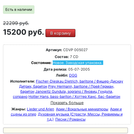
Есть в наличии
22299
руб.
15200 руб.
В корзину
Артикул:
CDVP 005027
Состав:
7 CD
Состояние:
Новое. Заводская упаковка.
Дата релиза:
05-07-2005
Лейбл:
DGG
Исполнители:
Fischer-Dieskau Dietrich, baritone / Фишер-Дискау
Дитрих, баритон
Prey Hermann, baritone / Прей Герман,
баритон
Janowitz Gundula, soprano / Яновиц Гундула,
сопрано
Hotter Hans, bass-bariton / Хоттер Ханс, бас-баритон
Показать больше
Жанры:
Lieder und Arien
Арии / Вокальные миниатюры
Арии и
сцены из опер
Духовная музыка (Страсти, Мессы, Реквиемы и
т.д.)
Песни / Романсы