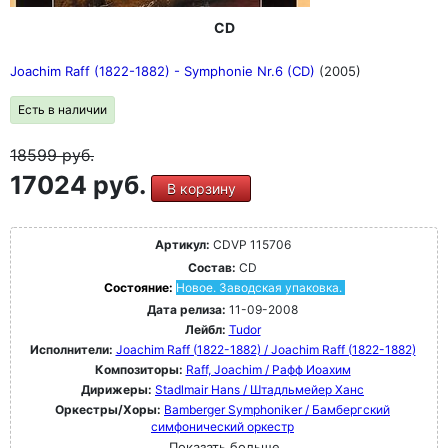
CD
Joachim Raff (1822-1882) - Symphonie Nr.6 (CD)
(2005)
Есть в наличии
18599
руб.
17024 руб.
В корзину
Артикул:
CDVP 115706
Состав:
CD
Состояние:
Новое. Заводская упаковка.
Дата релиза:
11-09-2008
Лейбл:
Tudor
Исполнители:
Joachim Raff (1822-1882) / Joachim Raff (1822-1882)
Композиторы:
Raff, Joachim / Рафф Иоахим
Дирижеры:
Stadlmair Hans / Штадльмейер Ханс
Оркестры/Хоры:
Bamberger Symphoniker / Бамбергский
симфонический оркестр
Показать больше