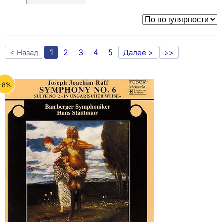
1
2
3
4
5
< Назад
Далее >
>>
-8%