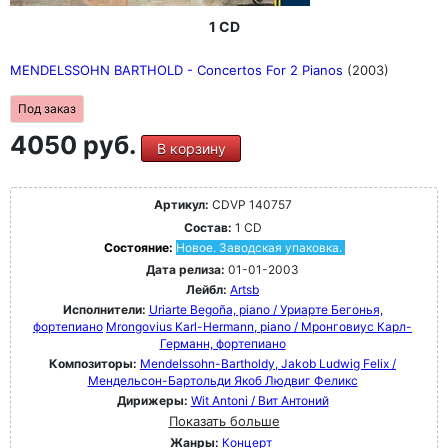
1 CD
MENDELSSOHN BARTHOLD - Concertos For 2 Pianos
(2003)
Под заказ
4050 руб.
В корзину
Артикул:
CDVP 140757
Состав:
1 CD
Состояние:
Новое. Заводская упаковка.
Дата релиза:
01-01-2003
Лейбл:
Artsb
Исполнители:
Uriarte Begoña, piano / Уриарте Бегонья,
фортепиано
Mrongovius Karl-Hermann, piano / Мронговиус Карл-
Германн, фортепиано
Композиторы:
Mendelssohn-Bartholdy, Jakob Ludwig Felix /
Мендельсон-Бартольди Якоб Людвиг Феликс
Дирижеры:
Wit Antoni / Вит Антоний
Показать больше
Жанры:
Концерт