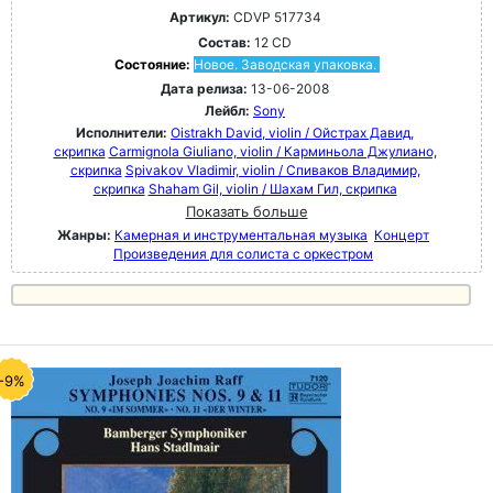
Артикул:
CDVP 517734
Состав:
12 CD
Состояние:
Новое. Заводская упаковка.
Дата релиза:
13-06-2008
Лейбл:
Sony
Исполнители:
Oistrakh David, violin / Ойстрах Давид,
скрипка
Carmignola Giuliano, violin / Карминьола Джулиано,
скрипка
Spivakov Vladimir, violin / Спиваков Владимир,
скрипка
Shaham Gil, violin / Шахам Гил, скрипка
Показать больше
Жанры:
Камерная и инструментальная музыка
Концерт
Произведения для солиста с оркестром
-9%