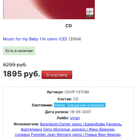
CD
Music for my Baby 1:In utero (CD)
(2004)
Есть в наличии
6299
руб.
1895 руб.
В корзину
Артикул:
CDVP 137090
Состав:
CD
Состояние:
Новое. Заводская упаковка.
Дата релиза:
18-05-2001
Лейбл:
Virgin
Исполнители:
Barenboim Daniel, piano / Баренбойм Даниэль,
фортепиано
Gens Véronique, soprano / Жанс Вероник,
сопрано
Pommier Jean-Bernard, piano / Помье Жан-Бернар,