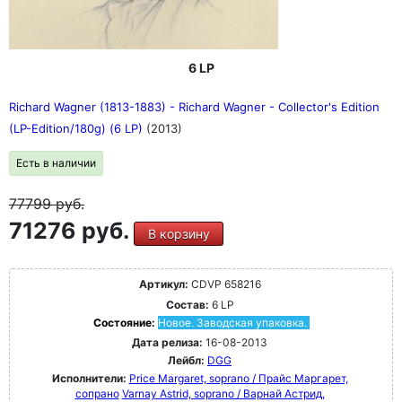
6 LP
Richard Wagner (1813-1883) - Richard Wagner - Collector's Edition
(LP-Edition/180g) (6 LP)
(2013)
Есть в наличии
77799
руб.
71276 руб.
В корзину
Артикул:
CDVP 658216
Состав:
6 LP
Состояние:
Новое. Заводская упаковка.
Дата релиза:
16-08-2013
Лейбл:
DGG
Исполнители:
Price Margaret, soprano / Прайс Маргарет,
сопрано
Varnay Astrid, soprano / Варнай Астрид,