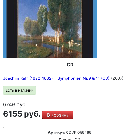
CD
Joachim Raff (1822-1882) - Symphonien Nr.9 & 11 (CD)
(2007)
Есть в наличии
6749
руб.
6155 руб.
В корзину
Артикул:
CDVP 059469
Состав:
CD