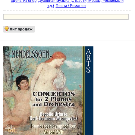
сцены из опер
Духовная музыка (Страсти, Мессы, Реквиемы и
т.д.)
Песни / Романсы
Хит продаж