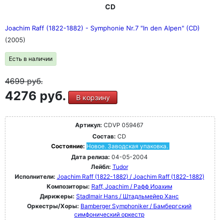
CD
Joachim Raff (1822-1882) - Symphonie Nr.7 "In den Alpen" (CD)
(2005)
Есть в наличии
4699
руб.
4276 руб.
В корзину
Артикул:
CDVP 059467
Состав:
CD
Состояние:
Новое. Заводская упаковка.
Дата релиза:
04-05-2004
Лейбл:
Tudor
Исполнители:
Joachim Raff (1822-1882) / Joachim Raff (1822-1882)
Композиторы:
Raff, Joachim / Рафф Иоахим
Дирижеры:
Stadlmair Hans / Штадльмейер Ханс
Оркестры/Хоры:
Bamberger Symphoniker / Бамбергский
симфонический оркестр