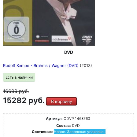
DVD
Rudolf Kempe - Brahms / Wagner (DVD)
(2013)
Есть в наличии
16699
руб.
15282 руб.
В корзину
Артикул:
CDVP 1468763
Состав:
DVD
Состояние:
Новое. Заводская упаковка.