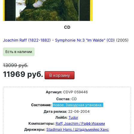
CD
Joachim Raff (1822-1882) - Symphonie Nr.3 "Im Walde" (CD)
(2005)
Есть в наличии
13099
руб.
11969 руб.
В корзину
Артикул:
CDVP 059446
Состав:
CD
Состояние:
Новое. Заводская упаковка.
Дата релиза:
22-06-2004
Лейбл:
Tudor
Композиторы:
Raff, Joachim / Рафф Иоахим
Дирижеры:
Stadlmair Hans / Штадльмейер Ханс