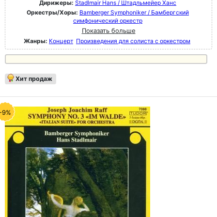
Дирижеры:
Stadlmair Hans / Штадльмейер Ханс
Оркестры/Хоры:
Bamberger Symphoniker / Бамбергский
симфонический оркестр
Показать больше
Жанры:
Концерт
Произведения для солиста с оркестром
Хит продаж
-9%