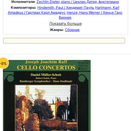
Исполнители:
Zechlin Dieter, piano / Цехлин Дитер, фортепиано
Композиторы:
Hindemith, Paul / Хиндемит Пауль
Hartmann, Karl
Amadeus / Гартман Карл Амадеус
Henze, Hans Werner / Хенце Ганс
Вернер
Показать больше
Жанры:
Сборник
-9%