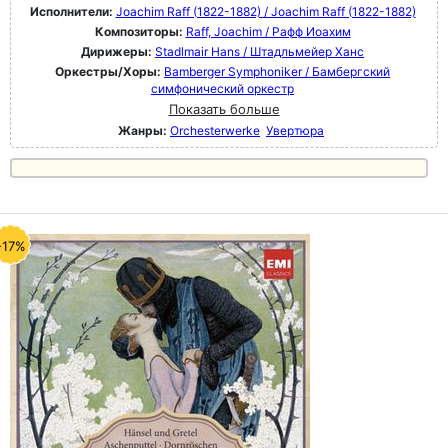
Исполнители:
Joachim Raff (1822-1882) / Joachim Raff (1822-1882)
Композиторы:
Raff, Joachim / Рафф Иоахим
Дирижеры:
Stadlmair Hans / Штадльмейер Ханс
Оркестры/Хоры:
Bamberger Symphoniker / Бамбергский
симфонический оркестр
Показать больше
Жанры:
Orchesterwerke
Увертюра
-17%