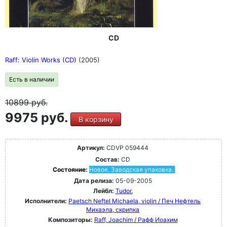
CD
Raff: Violin Works (CD)
(2005)
Есть в наличии
10899
руб.
9975 руб.
В корзину
Артикул:
CDVP 059444
Состав:
CD
Состояние:
Новое. Заводская упаковка.
Дата релиза:
05-09-2005
Лейбл:
Tudor.
Исполнители:
Paetsch Neftel Michaela, violin / Печ Нефтель
Михаэла, скрипка
Композиторы:
Raff, Joachim / Рафф Иоахим