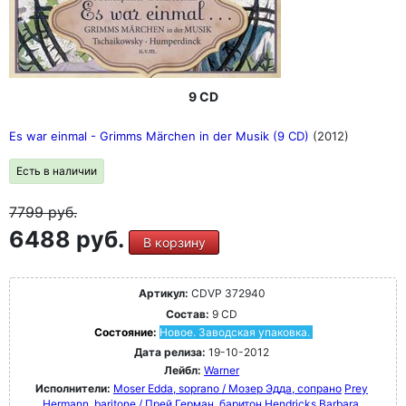
9 CD
Es war einmal - Grimms Märchen in der Musik (9 CD)
(2012)
Есть в наличии
7799
руб.
6488 руб.
В корзину
Артикул:
CDVP 372940
Состав:
9 CD
Состояние:
Новое. Заводская упаковка.
Дата релиза:
19-10-2012
Лейбл:
Warner
Исполнители:
Moser Edda, soprano / Мозер Эдда, сопрано
Prey
Hermann, baritone / Прей Герман, баритон
Hendricks Barbara,