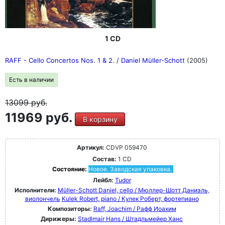
1 CD
RAFF - Cello Concertos Nos. 1 & 2. / Daniel Müller-Schott
(2005)
Есть в наличии
13099
руб.
11969 руб.
В корзину
Артикул:
CDVP 059470
Состав:
1 CD
Состояние:
Новое. Заводская упаковка.
Лейбл:
Tudor
Исполнители:
Müller-Schott Daniel, cello / Мюллер-Шотт Даниэль,
виолончель
Kulek Robert, piano / Кулек Роберт, фортепиано
Композиторы:
Raff, Joachim / Рафф Иоахим
Дирижеры:
Stadlmair Hans / Штадльмейер Ханс