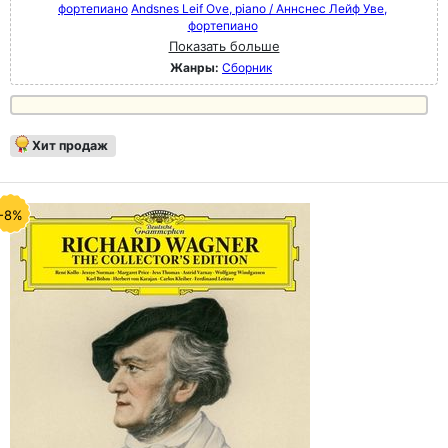
фортепиано
Andsnes Leif Ove, piano / Аннснес Лейф Уве,
фортепиано
Показать больше
Жанры:
Сборник
Хит продаж
-8%