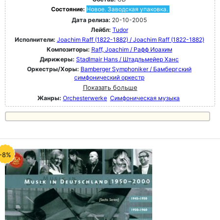
Состояние:
Новое. Заводская упаковка.
Дата релиза:
20-10-2005
Лейбл:
Tudor
Исполнители:
Joachim Raff (1822-1882) / Joachim Raff (1822-1882)
Композиторы:
Raff, Joachim / Рафф Иоахим
Дирижеры:
Stadlmair Hans / Штадльмейер Ханс
Оркестры/Хоры:
Bamberger Symphoniker / Бамбергский
симфонический оркестр
Показать больше
Жанры:
Orchesterwerke
Симфоническая музыка
-8%