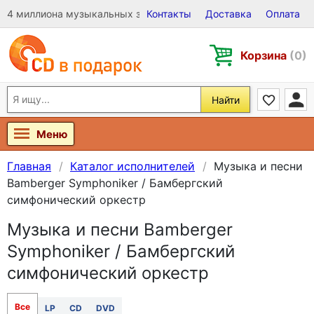
4 миллиона музыкальных записей на Виниле, CD и DVD
Контакты
Доставка
Оплата
Корзина
(0)
Найти
Меню
Главная
Каталог исполнителей
Музыка и песни
Bamberger Symphoniker / Бамбергский
симфонический оркестр
Музыка и песни Bamberger
Symphoniker / Бамбергский
симфонический оркестр
Все
LP
CD
DVD