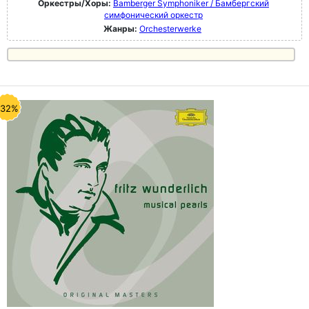
Оркестры/Хоры:
Bamberger Symphoniker / Бамбергский
симфонический оркестр
Жанры:
Orchesterwerke
-32%