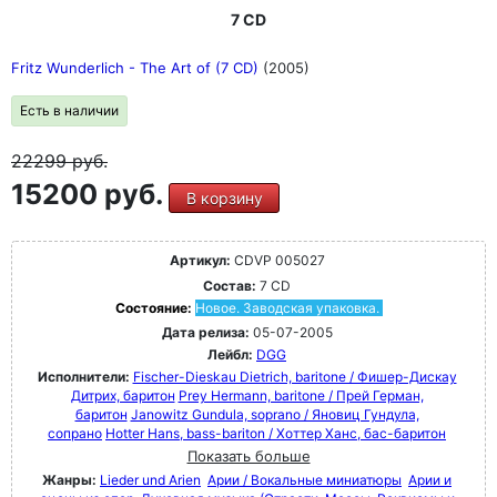
7 CD
Fritz Wunderlich - The Art of (7 CD)
(2005)
Есть в наличии
22299
руб.
15200 руб.
В корзину
Артикул:
CDVP 005027
Состав:
7 CD
Состояние:
Новое. Заводская упаковка.
Дата релиза:
05-07-2005
Лейбл:
DGG
Исполнители:
Fischer-Dieskau Dietrich, baritone / Фишер-Дискау
Дитрих, баритон
Prey Hermann, baritone / Прей Герман,
баритон
Janowitz Gundula, soprano / Яновиц Гундула,
сопрано
Hotter Hans, bass-bariton / Хоттер Ханс, бас-баритон
Показать больше
Жанры:
Lieder und Arien
Арии / Вокальные миниатюры
Арии и