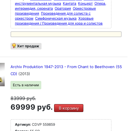
инструментальная музыка
Кантата
Концерт
Опера,
интермедия, серената
Оратория
Оркестровые
произведения
Произведения для солиста с
оркестром
Симфоническая музыка
Хоровые
произведения / Произведения для хора и солистов
Хит продаж
Archiv Produktion 1947-2013 - From Chant to Beethoven (55
CD)
(2013)
Есть в наличии
83999
руб.
69999 руб.
В корзину
Артикул:
CDVP 559859