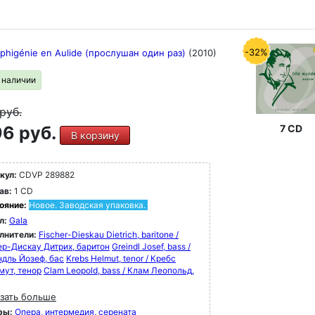
-32%
 Iphigénie en Aulide (прослушан один раз)
(2010)
в наличии
руб.
6 руб.
7 CD
В корзину
кул:
CDVP 289882
ав:
1 CD
ояние:
Новое. Заводская упаковка.
л:
Gala
лнители:
Fischer-Dieskau Dietrich, baritone /
р-Дискау Дитрих, баритон
Greindl Josef, bass /
ндль Йозеф, бас
Krebs Helmut, tenor / Кребс
мут, тенор
Clam Leopold, bass / Клам Леопольд,
зать больше
ры:
Опера, интермедия, серената