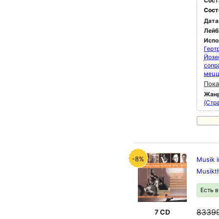
Сост
Сост
Дата
Лейб
Испо
Герт
Йозе
сопр
мец
Пока
Жан
(Стра
-8%
Musik 
Musikt
Есть 
8339
7 CD