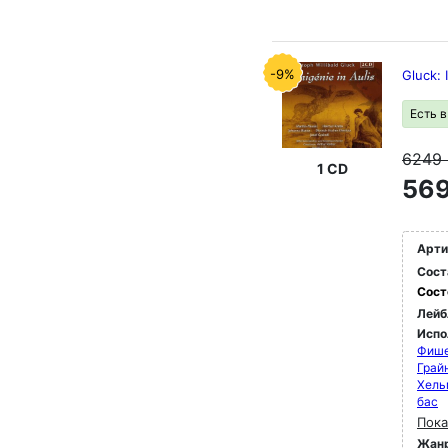
-9%
Gluck:
Есть 
6249
1 CD
569
Арти
Сост
Сост
Лейб
Испо
Фише
Грай
Хель
бас
Пока
Жан