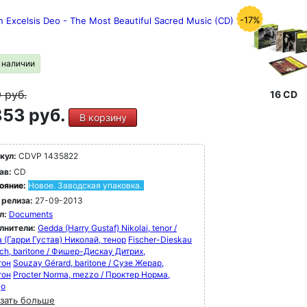
-17%
in Excelsis Deo - The Most Beautiful Sacred Music (CD)
в наличии
9
руб.
16 CD
53 руб.
В корзину
кул:
CDVP 1435822
ав:
CD
ояние:
Новое. Заводская упаковка.
 релиза:
27-09-2013
л:
Documents
лнители:
Gedda (Harry Gustaf) Nikolai, tenor /
 (Гарри Густав) Николай, тенор
Fischer-Dieskau
ich, baritone / Фишер-Дискау Дитрих,
тон
Souzay Gérard, baritone / Сузе Жерар,
тон
Procter Norma, mezzo / Проктер Норма,
цо
зать больше