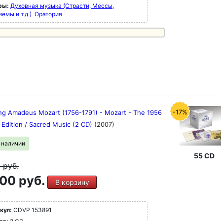
ры:
Духовная музыка (Страсти, Мессы,
емы и т.д.)
Оратория
-17%
ng Amadeus Mozart (1756-1791) - Mozart - The 1956
 Edition / Sacred Music (2 CD)
(2007)
в наличии
55 CD
9
руб.
00 руб.
В корзину
кул:
CDVP 153891