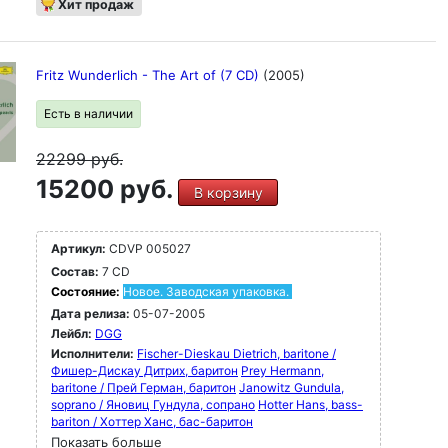
Хит продаж
Fritz Wunderlich - The Art of (7 CD)
(2005)
Есть в наличии
22299
руб.
15200 руб.
В корзину
Артикул:
CDVP 005027
Состав:
7 CD
Состояние:
Новое. Заводская упаковка.
Дата релиза:
05-07-2005
Лейбл:
DGG
Исполнители:
Fischer-Dieskau Dietrich, baritone /
Фишер-Дискау Дитрих, баритон
Prey Hermann,
baritone / Прей Герман, баритон
Janowitz Gundula,
soprano / Яновиц Гундула, сопрано
Hotter Hans, bass-
bariton / Хоттер Ханс, бас-баритон
Показать больше