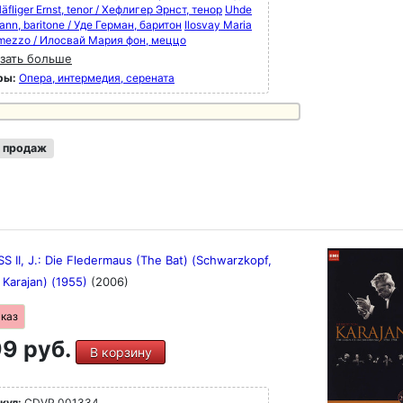
äfliger Ernst, tenor / Хефлигер Эрнст, тенор
Uhde
nn, baritone / Уде Герман, баритон
Ilosvay Maria
 mezzo / Илосвай Мария фон, меццо
зать больше
ры:
Опера, интермедия, серената
 продаж
 II, J.: Die Fledermaus (The Bat) (Schwarzkopf,
 Karajan) (1955)
(2006)
аказ
9 руб.
В корзину
кул:
CDVP 001334