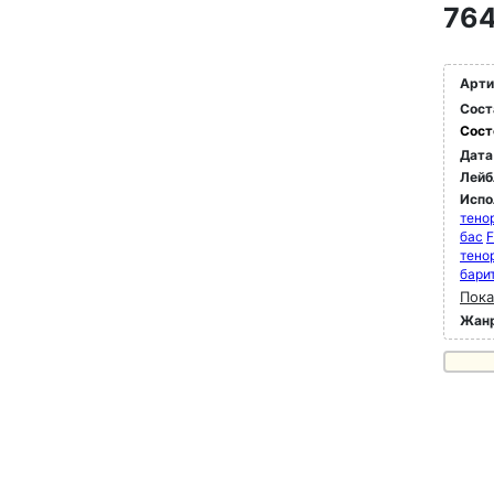
764
Арти
Сост
Сост
Дата
Лейб
Испо
тено
бас
F
тено
бари
Пока
Жан