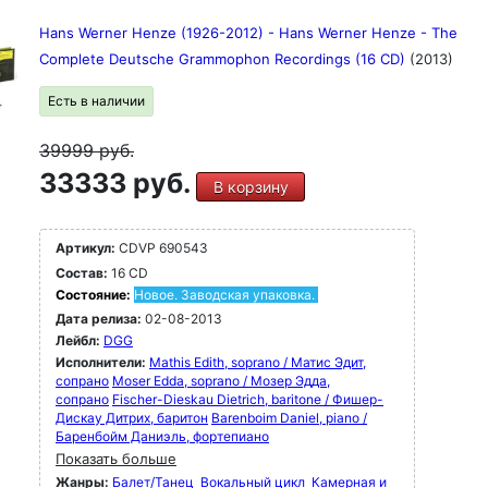
Hans Werner Henze (1926-2012) - Hans Werner Henze - The
Complete Deutsche Grammophon Recordings (16 CD)
(2013)
Есть в наличии
39999
руб.
33333 руб.
В корзину
Артикул:
CDVP 690543
Состав:
16 CD
Состояние:
Новое. Заводская упаковка.
Дата релиза:
02-08-2013
Лейбл:
DGG
Исполнители:
Mathis Edith, soprano / Матис Эдит,
сопрано
Moser Edda, soprano / Мозер Эдда,
сопрано
Fischer-Dieskau Dietrich, baritone / Фишер-
Дискау Дитрих, баритон
Barenboim Daniel, piano /
Баренбойм Даниэль, фортепиано
Показать больше
Жанры:
Балет/Танец
Вокальный цикл
Камерная и