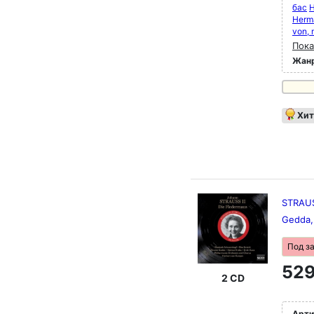
бас
H
Herma
von,
Пока
Жан
Хит
STRAUSS
Gedda,
Под з
529
2 CD
Арти