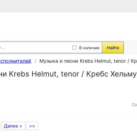
Найти
В наличии
исполнителей
Музыка и песни Krebs Helmut, tenor / К
и Krebs Helmut, tenor / Кребс Хельму
Со
Далее >
>>