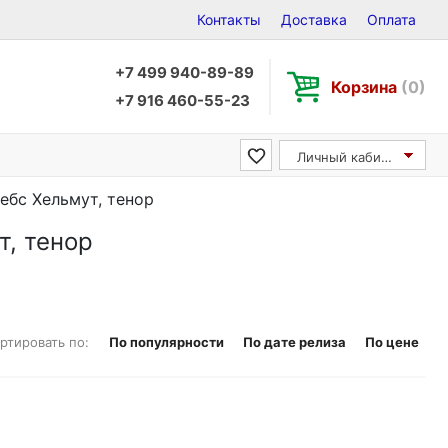
Контакты
Доставка
Оплата
+7 499 940-89-89
Корзина
(0)
+7 916 460-55-23
Личный кабинет
ребс Хельмут, тенор
т, тенор
ртировать по:
По популярности
По дате релиза
По цене