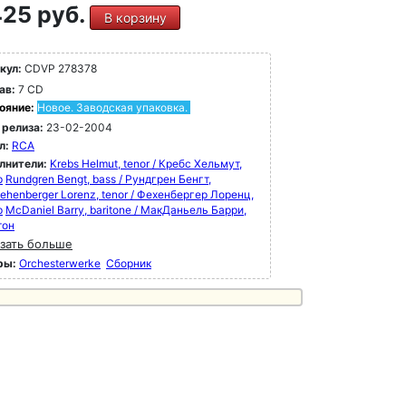
25 руб.
В корзину
кул:
CDVP 278378
ав:
7 CD
ояние:
Новое. Заводская упаковка.
 релиза:
23-02-2004
л:
RCA
лнители:
Krebs Helmut, tenor / Кребс Хельмут,
р
Rundgren Bengt, bass / Рундгрен Бенгт,
ehenberger Lorenz, tenor / Фехенбергер Лоренц,
р
McDaniel Barry, baritone / МакДаньель Барри,
тон
зать больше
ры:
Orchesterwerke
Сборник