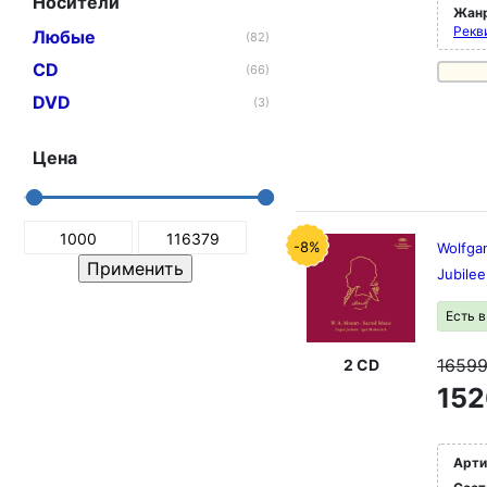
Носители
Жан
Рекви
Любые
(82)
CD
(66)
DVD
(3)
Цена
-8%
Wolfga
Jubilee
Есть 
1659
2 CD
152
Арти