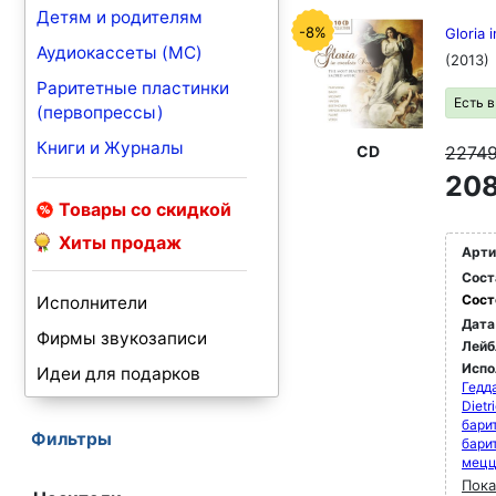
Детям и родителям
-8%
Gloria 
Аудиокассеты (MC)
(2013)
Раритетные пластинки
Есть 
(первопрессы)
Книги и Журналы
CD
2274
208
Товары со скидкой
Хиты продаж
Арти
Сост
Сост
Исполнители
Дата
Фирмы звукозаписи
Лейб
Испо
Идеи для подарков
Гедда
Dietr
бари
Фильтры
бари
мец
Пока