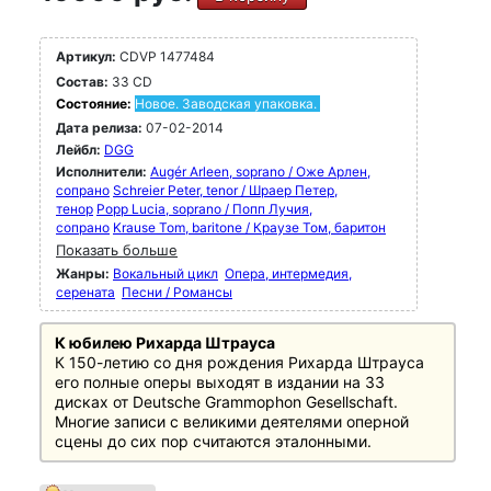
Артикул:
CDVP 1477484
Состав:
33 CD
Состояние:
Новое. Заводская упаковка.
Дата релиза:
07-02-2014
Лейбл:
DGG
Исполнители:
Augér Arleen, soprano / Оже Арлен,
сопрано
Schreier Peter, tenor / Шраер Петер,
тенор
Popp Lucia, soprano / Попп Лучия,
сопрано
Krause Tom, baritone / Краузе Том, баритон
Показать больше
Жанры:
Вокальный цикл
Опера, интермедия,
серената
Песни / Романсы
К юбилею Рихарда Штрауса
К 150-летию со дня рождения Рихарда Штрауса
его полные оперы выходят в издании на 33
дисках от Deutsche Grammophon Gesellschaft.
Многие записи с великими деятелями оперной
сцены до сих пор считаются эталонными.