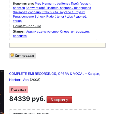
Исполнители:
Prey Hermann, baritone / Прей Герман,
баритон
Schwarzkopf Elisabeth, soprano / Шварцкопф
Элизабет, сопрано
Streich Rita, soprano / Штрайх
Рита, сопрано
Schock Rudolf, tenor / Шок Рудольф,
тенор
Показать больше
Жанры:
Арии и сцены из опер
Опера, интермедия,
серената
Хит продаж
COMPLETE EMI RECORDINGS, OPERA & VOCAL - Karajan,
Herbert Von
(2008)
Под заказ
84339 руб.
В корзину
Артикул:
CDVP 004536