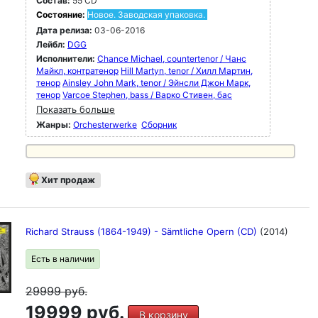
Состав:
55 CD
Состояние:
Новое. Заводская упаковка.
Дата релиза:
03-06-2016
Лейбл:
DGG
Исполнители:
Chance Michael, countertenor / Чанс
Майкл, контратенор
Hill Martyn, tenor / Хилл Мартин,
тенор
Ainsley John Mark, tenor / Эйнсли Джон Марк,
тенор
Varcoe Stephen, bass / Варко Стивен, бас
Показать больше
Жанры:
Orchesterwerke
Сборник
Хит продаж
Richard Strauss (1864-1949) - Sämtliche Opern (CD)
(2014)
Есть в наличии
29999
руб.
19999 руб.
В корзину