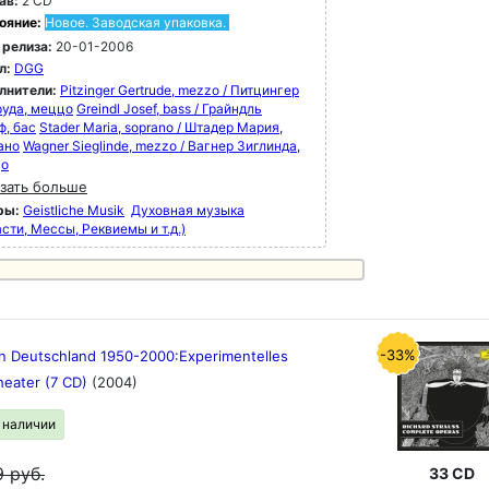
ав:
2 CD
ояние:
Новое. Заводская упаковка.
 релиза:
20-01-2006
л:
DGG
лнители:
Pitzinger Gertrude, mezzo / Питцингер
руда, меццо
Greindl Josef, bass / Грайндль
ф, бас
Stader Maria, soprano / Штадер Мария,
ано
Wagner Sieglinde, mezzo / Вагнер Зиглинда,
цо
зать больше
ры:
Geistliche Musik
Духовная музыка
сти, Мессы, Реквиемы и т.д.)
-33%
in Deutschland 1950-2000:Experimentelles
heater (7 CD)
(2004)
в наличии
9
руб.
33 CD