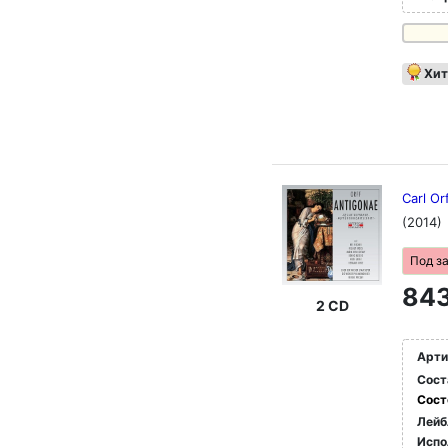
Хит
Carl Or
(2014)
Под з
843
2 CD
Арти
Сост
Сост
Лейб
Испо