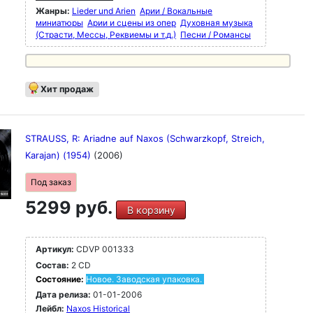
Жанры:
Lieder und Arien
Арии / Вокальные
миниатюры
Арии и сцены из опер
Духовная музыка
(Страсти, Мессы, Реквиемы и т.д.)
Песни / Романсы
Хит продаж
STRAUSS, R: Ariadne auf Naxos (Schwarzkopf, Streich,
Karajan) (1954)
(2006)
Под заказ
5299 руб.
В корзину
Артикул:
CDVP 001333
Состав:
2 CD
Состояние:
Новое. Заводская упаковка.
Дата релиза:
01-01-2006
Лейбл:
Naxos Historical