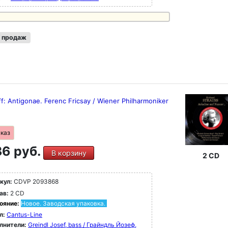
 продаж
ff: Antigonae. Ferenc Fricsay / Wiener Philharmoniker
аказ
6 руб.
В корзину
2 CD
кул:
CDVP 2093868
ав:
2 CD
ояние:
Новое. Заводская упаковка.
л:
Cantus-Line
лнители:
Greindl Josef, bass / Грайндль Йозеф,