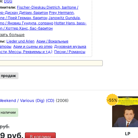
л:
DGG
лнители:
Fischer-Dieskau Dietrich, baritone /
р-Дискау Дитрих, баритон
Prey Hermann,
one / Прей Герман, баритон
Janowitz Gundula,
no / Яновиц Гундула, сопрано
Hotter Hans, bass-
on / Хоттер Ханс, бас-баритон
зать больше
ры:
Lieder und Arien
Арии / Вокальные
атюры
Арии и сцены из опер
Духовная музыка
сти, Мессы, Реквиемы и т.д.)
Песни / Романсы
 продаж
-55%
Weekend / Various (Dig) (CD)
(2006)
в наличии
руб.
9 руб.
LP
В корзину