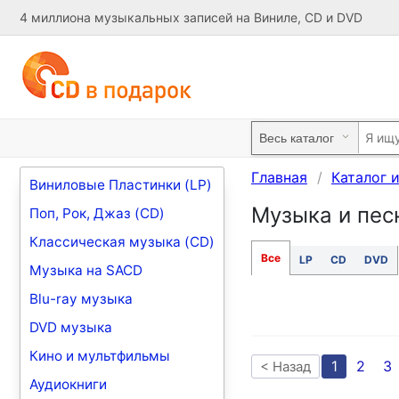
4 миллиона музыкальных записей на Виниле, CD и DVD
Главная
Каталог 
Виниловые Пластинки (LP)
Музыка и песн
Поп, Рок, Джаз (CD)
Классическая музыка (CD)
Все
LP
CD
DVD
Музыка на SACD
Blu-ray музыка
DVD музыка
Кино и мультфильмы
1
2
3
< Назад
Аудиокниги