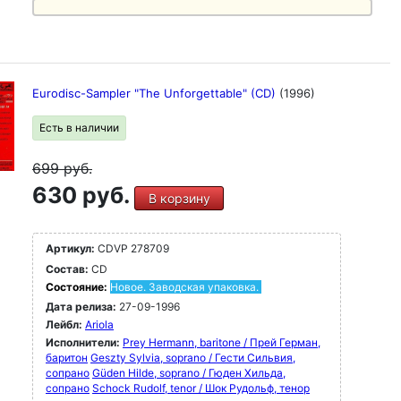
Eurodisc-Sampler "The Unforgettable" (CD)
(1996)
Есть в наличии
699
руб.
630 руб.
В корзину
Артикул:
CDVP 278709
Состав:
CD
Состояние:
Новое. Заводская упаковка.
Дата релиза:
27-09-1996
Лейбл:
Ariola
Исполнители:
Prey Hermann, baritone / Прей Герман,
баритон
Geszty Sylvia, soprano / Гести Сильвия,
сопрано
Güden Hilde, soprano / Гюден Хильда,
сопрано
Schock Rudolf, tenor / Шок Рудольф, тенор