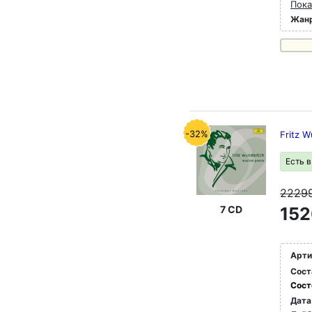
Пока
Жан
-32%
Fritz W
Есть 
2229
7 CD
152
Арти
Сост
Сост
Дата