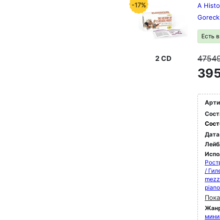
-17%
A Histo
Goreck
Есть 
4754
2 CD
395
Арти
Сост
Сост
Дата
Лейб
Испо
Рост
/ Ги
mezz
pian
Пока
Жан
мини