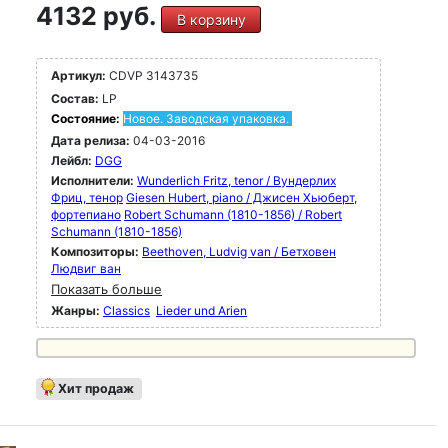
4132 руб.
В корзину
Артикул:
CDVP 3143735
Состав:
LP
Состояние:
Новое. Заводская упаковка.
Дата релиза:
04-03-2016
Лейбл:
DGG
Исполнители:
Wunderlich Fritz, tenor / Вундерлих
Фриц, тенор
Giesen Hubert, piano / Джисен Хьюберт,
фортепиано
Robert Schumann (1810-1856) / Robert
Schumann (1810-1856)
Композиторы:
Beethoven, Ludvig van / Бетховен
Людвиг ван
Показать больше
Жанры:
Classics
Lieder und Arien
Хит продаж