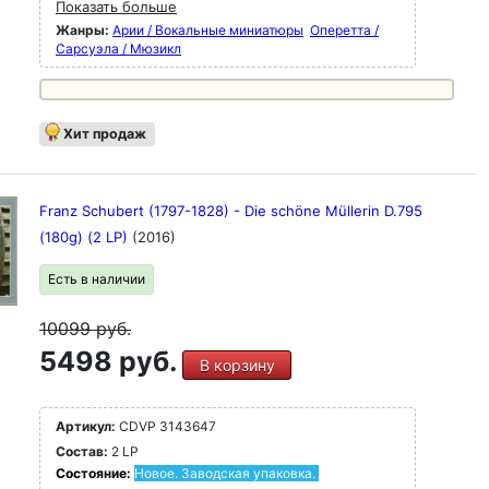
Показать больше
Жанры:
Арии / Вокальные миниатюры
Оперетта /
Сарсуэла / Мюзикл
Хит продаж
Franz Schubert (1797-1828) - Die schöne Müllerin D.795
(180g) (2 LP)
(2016)
Есть в наличии
10099
руб.
5498 руб.
В корзину
Артикул:
CDVP 3143647
Состав:
2 LP
Состояние:
Новое. Заводская упаковка.