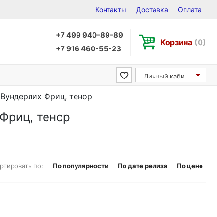
Контакты
Доставка
Оплата
+7 499 940-89-89
Корзина
(0)
+7 916 460-55-23
Личный кабинет
 / Вундерлих Фриц, тенор
 Фриц, тенор
ртировать по:
По популярности
По дате релиза
По цене