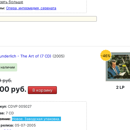
зать больше
ры:
Опера, интермедия, серената
-46%
underlich - The Art of (7 CD)
(2005)
в наличии
9
руб.
00 руб.
2 LP
В корзину
кул:
CDVP 005027
ав:
7 CD
ояние:
Новое. Заводская упаковка.
 релиза:
05-07-2005