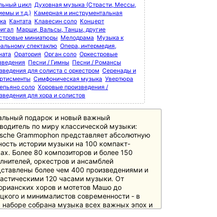
льный цикл
Духовная музыка (Страсти, Мессы,
емы и т.д.)
Камерная и инструментальная
ка
Кантата
Клавесин соло
Концерт
игал
Марши, Вальсы, Танцы, другие
стровые миниатюры
Мелодрама
Музыка к
ральному спектаклю
Опера, интермедия,
ната
Оратория
Орган соло
Оркестровые
зведения
Песни / Гимны
Песни / Романсы
зведения для солиста с оркестром
Серенады и
ртисменты
Симфоническая музыка
Увертюра
епьяно соло
Хоровые произведения /
зведения для хора и солистов
альный подарок и новый важный
водитель по миру классической музыки:
sche Grammophon представляет абсолютную
ость истории музыки на 100 компакт-
ах. Более 80 композиторов и более 150
лнителей, оркестров и ансамблей
ставлены более чем 400 произведениями и
астическими 120 часами музыки. От
орианских хоров и мотетов Машо до
цкого и минималистов современности - в
 наборе собрана музыка всех важных эпох и
ов истории музыки, необходимая любителям