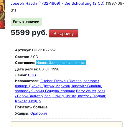
Joseph Haydn (1732-1809) - Die Schöpfung (2 CD)
(1997-09-
01)
Есть в наличии
5599 руб.
В корзину
Артикул:
CDVP 022652
Состав:
2 CD
Состояние:
Новое. Заводская упаковка.
Дата релиза:
06-01-1998
Лейбл:
DGG
Исполнители:
Fischer-Dieskau Dietrich, baritone /
Фишер-Дискау Дитрих, баритон
Janowitz Gundula,
soprano / Яновиц Гундула, сопрано
Berry Walter, bass
/ Берри Вальтер, бас
Ludwig Christa, mezzo / Людвиг
Криста, меццо
Показать больше
Жанры:
Оратория