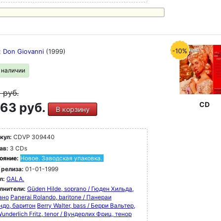
-10%
: Don Giovanni
(1999)
в наличии
9
руб.
63 руб.
CD
В корзину
кул:
CDVP 309440
ав:
3 CDs
ояние:
Новое. Заводская упаковка.
 релиза:
01-01-1999
л:
GALA.
лнители:
Güden Hilde, soprano / Гюден Хильда,
ано
Panerai Rolando, baritone / Панераи
ндо, баритон
Berry Walter, bass / Берри Вальтер,
underlich Fritz, tenor / Вундерлих Фриц, тенор