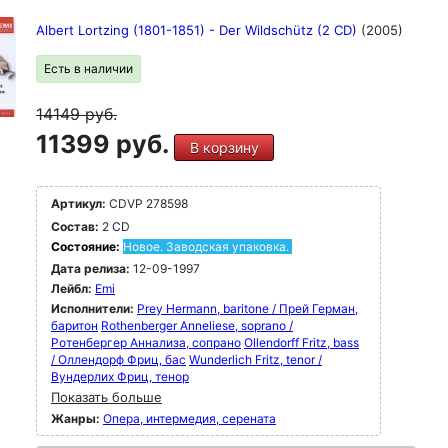
Albert Lortzing (1801-1851) - Der Wildschütz (2 CD)
(2005)
Есть в наличии
14149
руб.
11399 руб.
В корзину
Артикул:
CDVP 278598
Состав:
2 CD
Состояние:
Новое. Заводская упаковка.
Дата релиза:
12-09-1997
Лейбл:
Emi
Исполнители:
Prey Hermann, baritone / Прей Герман,
баритон
Rothenberger Anneliese, soprano /
Ротенбергер Аннализа, сопрано
Ollendorff Fritz, bass
/ Оллендорф Фриц, бас
Wunderlich Fritz, tenor /
Вундерлих Фриц, тенор
Показать больше
Жанры:
Опера, интермедия, серената