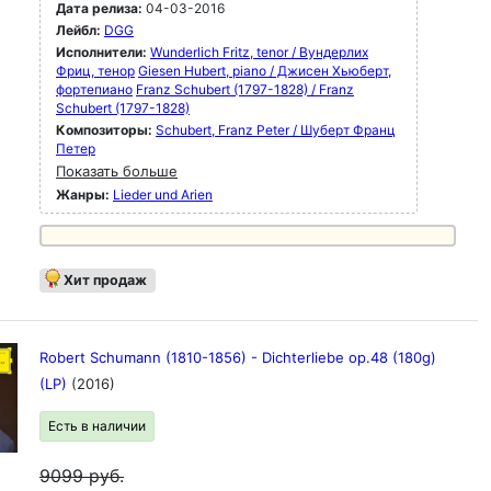
Дата релиза:
04-03-2016
Лейбл:
DGG
Исполнители:
Wunderlich Fritz, tenor / Вундерлих
Фриц, тенор
Giesen Hubert, piano / Джисен Хьюберт,
фортепиано
Franz Schubert (1797-1828) / Franz
Schubert (1797-1828)
Композиторы:
Schubert, Franz Peter / Шуберт Франц
Петер
Показать больше
Жанры:
Lieder und Arien
Хит продаж
Robert Schumann (1810-1856) - Dichterliebe op.48 (180g)
(LP)
(2016)
Есть в наличии
9099
руб.