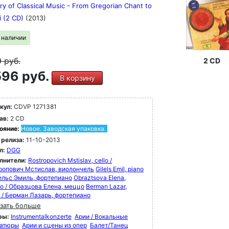
ry of Classical Music - From Gregorian Chant to
i (2 CD)
(2013)
в наличии
9
руб.
2 CD
96 руб.
В корзину
кул:
CDVP 1271381
ав:
2 CD
ояние:
Новое. Заводская упаковка.
 релиза:
11-10-2013
л:
DGG
лнители:
Rostropovich Mstislav, cello /
ропович Мстислав, виолончель
Gilels Emil, piano
лельс Эмиль, фортепиано
Obraztsova Elena,
o / Образцова Елена, меццо
Berman Lazar,
o / Берман Лазарь, фортепиано
зать больше
ры:
Instrumentalkonzerte
Арии / Вокальные
атюры
Арии и сцены из опер
Балет/Танец