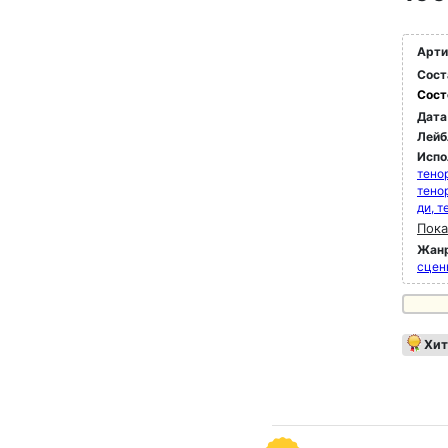
Арти
Сост
Сост
Дата
Лейб
Испо
тено
тено
ди, т
Пока
Жан
сцен
Хит