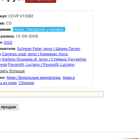
кул:
CDVP 013582
ав:
CD
ояние:
Новое. Заводская упаковка.
 релиза:
13-06-2006
л:
DGG
лнители:
Schreier Peter, tenor / Шраер Петер,
р
Carreras José, tenor / Каррерас Хосе,
р
Stefano Giuseppe di, tenor / Стефано Джузеппе
енор
Pavarotti, Luciano / Pavarotti, Luciano
зать больше
ры:
Арии / Вокальные миниатюры
Арии и
ы из опер
Сборник
 продаж