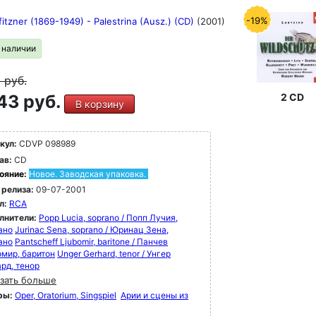
-19%
itzner (1869-1949) - Palestrina (Ausz.) (CD)
(2001)
в наличии
9
руб.
43 руб.
2 CD
В корзину
кул:
CDVP 098989
ав:
CD
ояние:
Новое. Заводская упаковка.
 релиза:
09-07-2001
л:
RCA
лнители:
Popp Lucia, soprano / Попп Лучия,
ано
Jurinac Sena, soprano / Юринац Зена,
ано
Pantscheff Ljubomir, baritone / Панчев
мир, баритон
Unger Gerhard, tenor / Унгер
ард, тенор
зать больше
ры:
Oper, Oratorium, Singspiel
Арии и сцены из