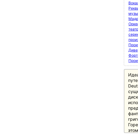
Вока
Рекви
музы
Мадр
Орке
теат
сере
прои
Прои
Диве
Форт
Прои
Иде
путе
Deut
сущн
диск
испо
пред
фант
григ
Горе
этом
этап