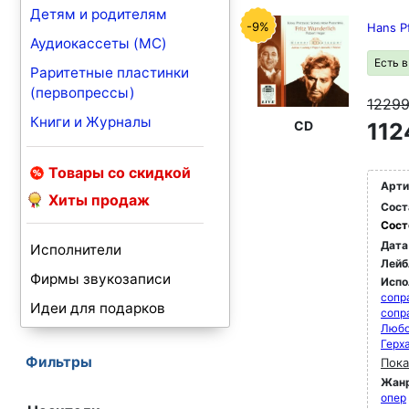
Детям и родителям
-9%
Hans Pf
Аудиокассеты (MC)
Есть 
Раритетные пластинки
(первопрессы)
1229
Книги и Журналы
CD
112
Товары со скидкой
Арти
Хиты продаж
Сост
Сост
Дата
Исполнители
Лейб
Фирмы звукозаписи
Испо
сопр
Идеи для подарков
сопр
Любо
Герх
Фильтры
Пока
Жан
опер