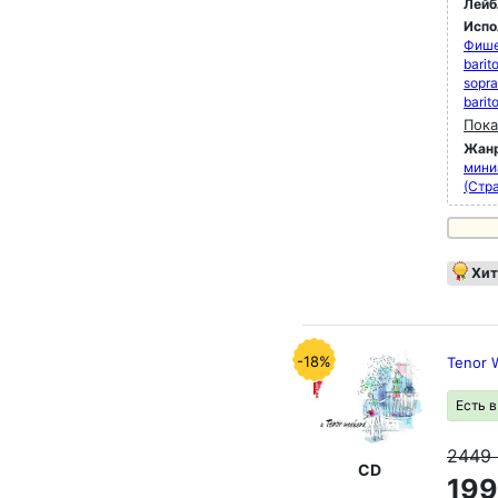
Лейб
Испо
Фише
barit
sopra
barit
Пока
Жан
мини
(Стра
Хит
-18%
Tenor 
Есть 
2449
CD
199