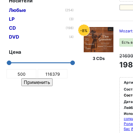
Носители
Любые
(254)
LP
(3)
CD
(198)
-8%
Mozart
DVD
(4)
Есть 
Цена
2169
3 CDs
198
Арти
Сост
Сост
Дата
Лейб
Испо
сопр
Рола
бас
W