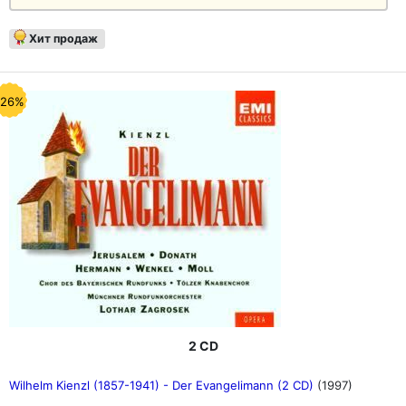
Хит продаж
-26%
2 CD
Wilhelm Kienzl (1857-1941) - Der Evangelimann (2 CD)
(1997)