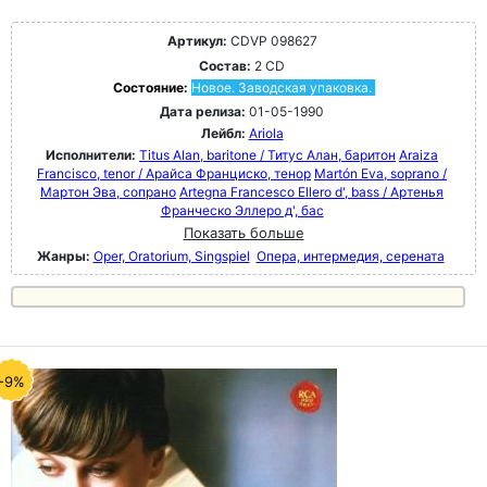
Артикул:
CDVP 098627
Состав:
2 CD
Состояние:
Новое. Заводская упаковка.
Дата релиза:
01-05-1990
Лейбл:
Ariola
Исполнители:
Titus Alan, baritone / Титус Алан, баритон
Araiza
Francisco, tenor / Арайса Франциско, тенор
Martón Eva, soprano /
Мартон Эва, сопрано
Artegna Francesco Ellero d', bass / Артенья
Франческо Эллеро д', бас
Показать больше
Жанры:
Oper, Oratorium, Singspiel
Опера, интермедия, серената
-9%