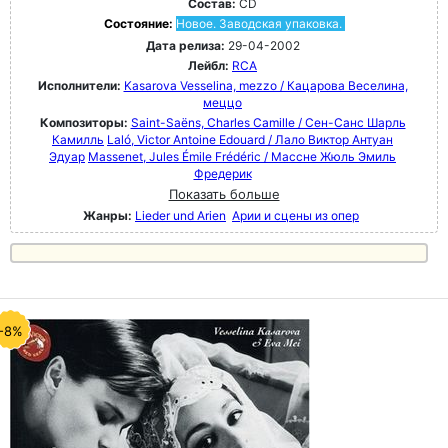
Состав:
CD
Состояние:
Новое. Заводская упаковка.
Дата релиза:
29-04-2002
Лейбл:
RCA
Исполнители:
Kasarova Vesselina, mezzo / Кацарова Веселина,
меццо
Композиторы:
Saint-Saëns, Charles Camille / Сен-Санс Шарль
Камилль
Laló, Victor Antoine Edouard / Лало Виктор Антуан
Эдуар
Massenet, Jules Émile Frédéric / Массне Жюль Эмиль
Фредерик
Показать больше
Жанры:
Lieder und Arien
Арии и сцены из опер
-8%