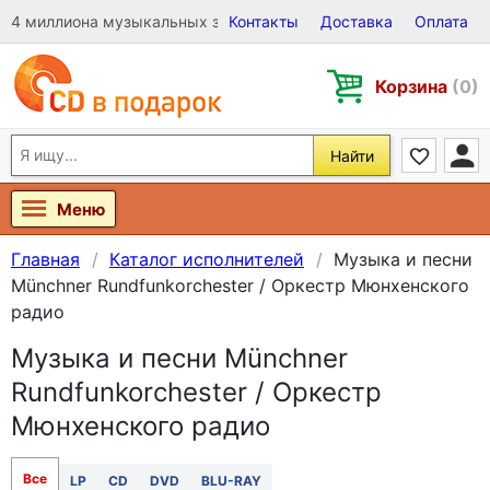
4 миллиона музыкальных записей на Виниле, CD и DVD
Контакты
Доставка
Оплата
Корзина
(0)
Найти
Меню
Главная
Каталог исполнителей
Музыка и песни
Münchner Rundfunkorchester / Оркестр Мюнхенского
радио
Музыка и песни Münchner
Rundfunkorchester / Оркестр
Мюнхенского радио
Все
LP
CD
DVD
BLU-RAY