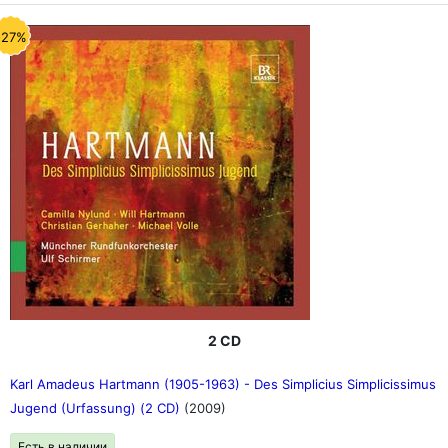
-27%
2 CD
Karl Amadeus Hartmann (1905-1963) - Des Simplicius Simplicissimus
Jugend (Urfassung) (2 CD)
(2009)
Есть в наличии