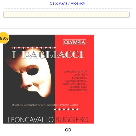
Сарсуэла / Мюзикл
-89%
CD