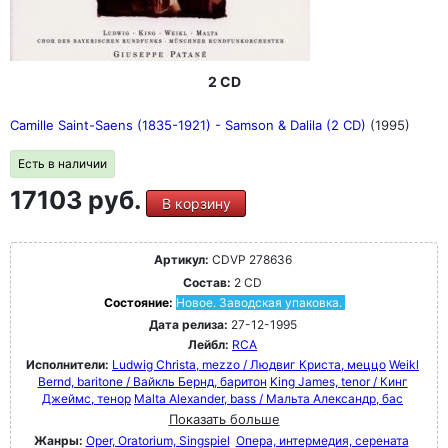
2 CD
Camille Saint-Saens (1835-1921) - Samson & Dalila (2 CD)
(1995)
Есть в наличии
17103 руб.
В корзину
Артикул:
CDVP 278636
Состав:
2 CD
Состояние:
Новое. Заводская упаковка.
Дата релиза:
27-12-1995
Лейбл:
RCA
Исполнители:
Ludwig Christa, mezzo / Людвиг Криста, меццо
Weikl
Bernd, baritone / Вайкль Бернд, баритон
King James, tenor / Кинг
Джеймс, тенор
Malta Alexander, bass / Мальта Александр, бас
Показать больше
Жанры:
Oper, Oratorium, Singspiel
Опера, интермедия, серената