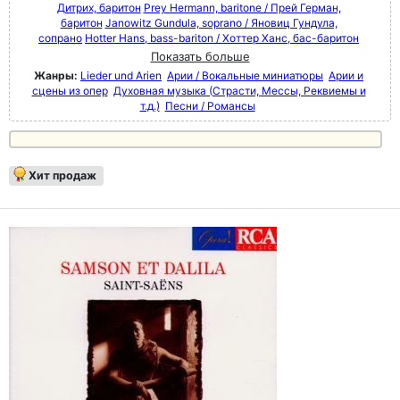
Дитрих, баритон
Prey Hermann, baritone / Прей Герман,
баритон
Janowitz Gundula, soprano / Яновиц Гундула,
сопрано
Hotter Hans, bass-bariton / Хоттер Ханс, бас-баритон
Показать больше
Жанры:
Lieder und Arien
Арии / Вокальные миниатюры
Арии и
сцены из опер
Духовная музыка (Страсти, Мессы, Реквиемы и
т.д.)
Песни / Романсы
Хит продаж