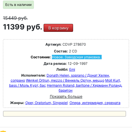
Есть в наличии
15449
руб.
11399 руб.
В корзину
Артикул:
CDVP 278670
Состав:
2 CD
Состояние:
Новое. Заводская упаковка.
Дата релиза:
12-09-1997
Лейбл:
Emi
Исполнители:
Donath Helen, soprano / Донат Хелен,
сопрано
Wenkel Ortrun, mezzo / Венкель Ортун, меццо
Moll Kurt,
bass / Моль Курт, бас
Hermann Roland, baritone / Херманн Роланд,
баритон
Показать больше
Жанры:
Oper, Oratorium, Singspiel
Опера, интермедия, серената