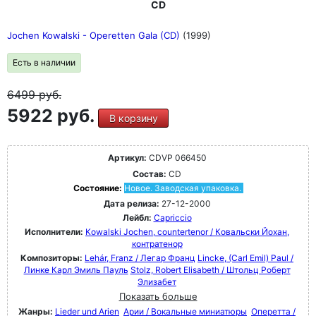
CD
Jochen Kowalski - Operetten Gala (CD)
(1999)
Есть в наличии
6499
руб.
5922 руб.
В корзину
Артикул:
CDVP 066450
Состав:
CD
Состояние:
Новое. Заводская упаковка.
Дата релиза:
27-12-2000
Лейбл:
Capriccio
Исполнители:
Kowalski Jochen, countertenor / Ковальски Йохан,
контратенор
Композиторы:
Lehár, Franz / Легар Франц
Lincke, (Carl Emil) Paul /
Линке Карл Эмиль Пауль
Stolz, Robert Elisabeth / Штольц Роберт
Элизабет
Показать больше
Жанры:
Lieder und Arien
Арии / Вокальные миниатюры
Оперетта /