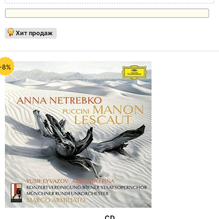
Хит продаж
-8%
CD