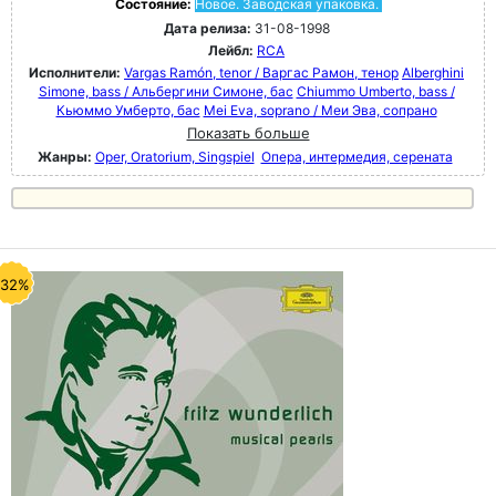
Состояние:
Новое. Заводская упаковка.
Дата релиза:
31-08-1998
Лейбл:
RCA
Исполнители:
Vargas Ramón, tenor / Варгас Рамон, тенор
Alberghini
Simone, bass / Альбергини Симоне, бас
Chiummo Umberto, bass /
Кьюммо Умберто, бас
Mei Eva, soprano / Меи Эва, сопрано
Показать больше
Жанры:
Oper, Oratorium, Singspiel
Опера, интермедия, серената
-32%