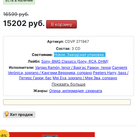
Есть в наличии
16599
руб.
15202 руб.
В корзину
Артикул:
CDVP 271947
Состав:
3 CD
Состояние:
Новое. Заводская упаковка.
Лейбл:
Sony-BMG Classics (Sony, RCA, DHM)
Исполнители:
Vargas Ramón, tenor / Варгас Рамон, тенор
Cangemi
Verónica, soprano / Кангеми Вероника, сопрано
Peeters Harry, bass /
Петерс Гарри, бас
Mei Eva, soprano / Меи Эва, сопрано
Показать больше
Жанры:
Опера, интермедия, серената
Хит продаж
-8%