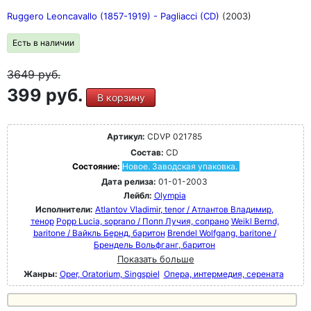
Ruggero Leoncavallo (1857-1919) - Pagliacci (CD)
(2003)
Есть в наличии
3649
руб.
399 руб.
В корзину
Артикул:
CDVP 021785
Состав:
CD
Состояние:
Новое. Заводская упаковка.
Дата релиза:
01-01-2003
Лейбл:
Olympia
Исполнители:
Atlantov Vladimir, tenor / Атлантов Владимир,
тенор
Popp Lucia, soprano / Попп Лучия, сопрано
Weikl Bernd,
baritone / Вайкль Бернд, баритон
Brendel Wolfgang, baritone /
Брендель Вольфганг, баритон
Показать больше
Жанры:
Oper, Oratorium, Singspiel
Опера, интермедия, серената