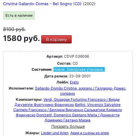
Cristina Gallardo-Domas - Bel Sogno (CD)
(2002)
Есть в наличии
8100
руб.
1580 руб.
В корзину
Артикул:
CDVP 036056
Состав:
CD
Состояние:
Новое. Заводская упаковка.
Дата релиза:
23-09-2001
Лейбл:
Erato
Исполнители:
Gallardo-Domâs Cristina, soprano / Галлардо-Домас,
сопрано
Композиторы:
Verdi, Giuseppe Fortunino Francesco / Верди
Джузеппе Фортунино Франческо
Bellini, Vincenzo Salvatore
Carmelo Francesco / Беллини Винченцо Сальваторе Кармело
Франческо
Donizetti, Domenico Gaetano Maria / Доницетти
Доменико Гаэтано Мариа
Показать больше
Жанры:
Lieder und Arien
Арии и сцены из опер