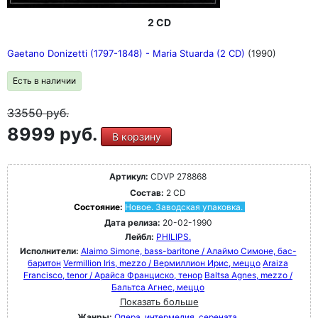
2 CD
Gaetano Donizetti (1797-1848) - Maria Stuarda (2 CD)
(1990)
Есть в наличии
33550
руб.
8999 руб.
В корзину
Артикул:
CDVP 278868
Состав:
2 CD
Состояние:
Новое. Заводская упаковка.
Дата релиза:
20-02-1990
Лейбл:
PHILIPS.
Исполнители:
Alaimo Simone, bass-baritone / Алаймо Симоне, бас-
баритон
Vermillion Iris, mezzo / Вермиллион Ирис, меццо
Araiza
Francisco, tenor / Арайса Франциско, тенор
Baltsa Agnes, mezzo /
Бальтса Агнес, меццо
Показать больше
Жанры:
Опера, интермедия, серената