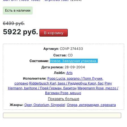
Есть в наличии
6499
руб.
5922 руб.
В корзину
Артикул:
CDVP 274433
Состав:
CD
Состояние:
Новое. Заводская упаковка.
Дата релиза:
28-09-2004
Лейбл:
Arts
Исполнители:
Popp Lucia, soprano / Попп Лучия,
сопрано
Ridderbusch Karl, bass / Риддербуш Карл, бас
Prey
Hermann, baritone / Прей Герман, баритон
Wagemann Rose, mezzo /
Вагеман Розе, меццо
Показать больше
Жанры:
Oper, Oratorium, Singspiel
Опера, интермедия, серената