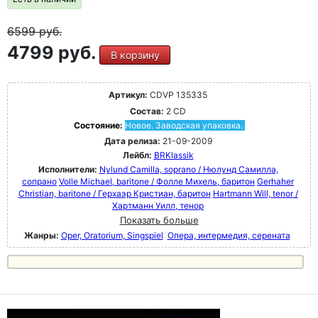
6599
руб.
4799 руб.
В корзину
Артикул:
CDVP 135335
Состав:
2 CD
Состояние:
Новое. Заводская упаковка.
Дата релиза:
21-09-2009
Лейбл:
BRKlassik
Исполнители:
Nylund Camilla, soprano / Нюлунд Cамилла,
сопрано
Volle Michael, baritone / Фолле Михель, баритон
Gerhaher
Christian, baritone / Герхаэр Кристиан, баритон
Hartmann Will, tenor /
Хартманн Уилл, тенор
Показать больше
Жанры:
Oper, Oratorium, Singspiel
Опера, интермедия, серената