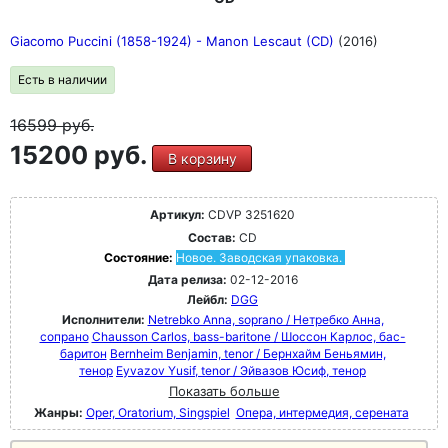
Giacomo Puccini (1858-1924) - Manon Lescaut (CD)
(2016)
Есть в наличии
16599
руб.
15200 руб.
В корзину
Артикул:
CDVP 3251620
Состав:
CD
Состояние:
Новое. Заводская упаковка.
Дата релиза:
02-12-2016
Лейбл:
DGG
Исполнители:
Netrebko Anna, soprano / Нетребко Анна,
сопрано
Chausson Carlos, bass-baritone / Шоссон Карлос, бас-
баритон
Bernheim Benjamin, tenor / Бернхайм Беньямин,
тенор
Eyvazov Yusif, tenor / Эйвазов Юсиф, тенор
Показать больше
Жанры:
Oper, Oratorium, Singspiel
Опера, интермедия, серената