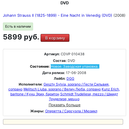
DVD
Johann Strauss II (1825-1899) - Eine Nacht in Venedig (DVD)
(2008)
Есть в наличии
5899 руб.
В корзину
Артикул:
CDVP 010438
Состав:
DVD
Состояние:
Новое. Заводская упаковка.
Дата релиза:
17-06-2008
Лейбл:
DGG
Исполнители:
Geszty Sylvia, soprano / Гести Сильвия,
сопрано
Welitsch Ljuba, soprano / Велич Люба, сопрано
Kunz Erich,
baritone / Кунц Эрих, баритон
Schmidt Trudeliese, mezzo / Шмидт
Труделизе, меццо
Показать больше
Жанры:
Оперетта / Сарсуэла / Мюзикл