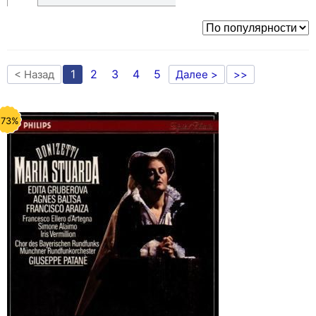
1
2
3
4
5
< Назад
Далее >
>>
-73%