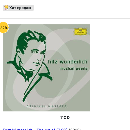
Хит продаж
-32%
7 CD