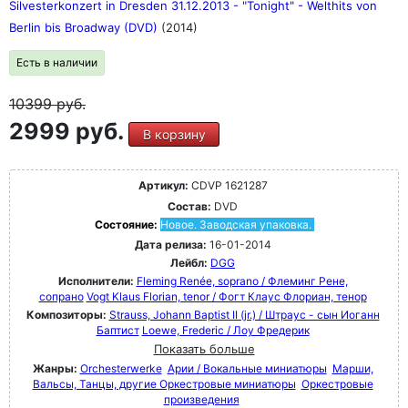
Silvesterkonzert in Dresden 31.12.2013 - "Tonight" - Welthits von
Berlin bis Broadway (DVD)
(2014)
Есть в наличии
10399
руб.
2999 руб.
В корзину
Артикул:
CDVP 1621287
Состав:
DVD
Состояние:
Новое. Заводская упаковка.
Дата релиза:
16-01-2014
Лейбл:
DGG
Исполнители:
Fleming Renée, soprano / Флеминг Рене,
сопрано
Vogt Klaus Florian, tenor / Фогт Клаус Флориан, тенор
Композиторы:
Strauss, Johann Baptist II (jr.) / Штраус - сын Иоганн
Баптист
Loewe, Frederic / Лоу Фредерик
Показать больше
Жанры:
Orchesterwerke
Арии / Вокальные миниатюры
Марши,
Вальсы, Танцы, другие Оркестровые миниатюры
Оркестровые
произведения