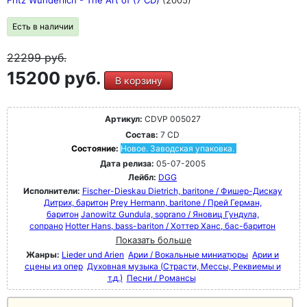
Fritz Wunderlich - The Art of (7 CD)
(2005)
Есть в наличии
22299
руб.
15200 руб.
В корзину
Артикул:
CDVP 005027
Состав:
7 CD
Состояние:
Новое. Заводская упаковка.
Дата релиза:
05-07-2005
Лейбл:
DGG
Исполнители:
Fischer-Dieskau Dietrich, baritone / Фишер-Дискау
Дитрих, баритон
Prey Hermann, baritone / Прей Герман,
баритон
Janowitz Gundula, soprano / Яновиц Гундула,
сопрано
Hotter Hans, bass-bariton / Хоттер Ханс, бас-баритон
Показать больше
Жанры:
Lieder und Arien
Арии / Вокальные миниатюры
Арии и
сцены из опер
Духовная музыка (Страсти, Мессы, Реквиемы и
т.д.)
Песни / Романсы