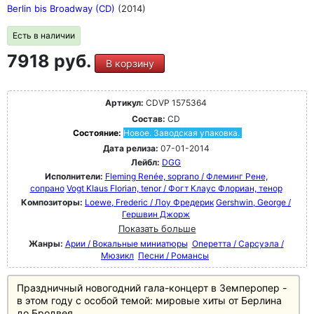
Berlin bis Broadway (CD)
(2014)
Есть в наличии
7918 руб.
В корзину
Артикул:
CDVP 1575364
Состав:
CD
Состояние:
Новое. Заводская упаковка.
Дата релиза:
07-01-2014
Лейбл:
DGG
Исполнители:
Fleming Renée, soprano / Флеминг Рене,
сопрано
Vogt Klaus Florian, tenor / Фогт Клаус Флориан, тенор
Композиторы:
Loewe, Frederic / Лоу Фредерик
Gershwin, George /
Гершвин Джорж
Показать больше
Жанры:
Арии / Вокальные миниатюры
Оперетта / Сарсуэла /
Мюзикл
Песни / Романсы
Праздничный новогодний гала-концерт в Земперопер -
в этом году с особой темой: мировые хиты от Берлина
до Бродвея.