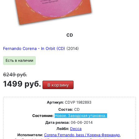
CD
Fernando Corena - In Orbit (CD)
(2014)
Есть в наличии
6249
руб.
1499 руб.
В корзину
Артикул:
CDVP 1982893
Состав:
CD
Состояние:
Новое. Заводская упаковка.
Дата релиза:
06-06-2014
Лейбл:
Decca
Исполнители:
Corena Fernando, bass / Корена Фернандо,