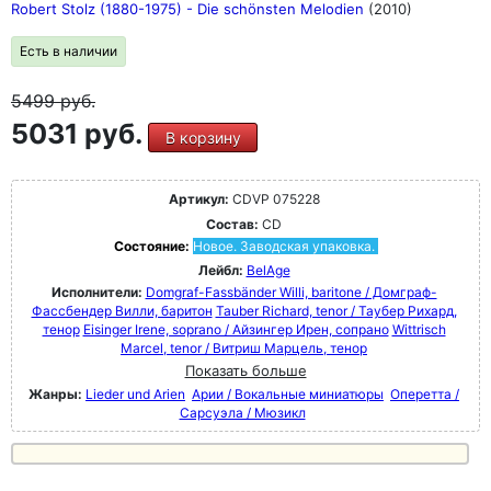
Robert Stolz (1880-1975) - Die schönsten Melodien
(2010)
Есть в наличии
5499
руб.
5031 руб.
В корзину
Артикул:
CDVP 075228
Состав:
CD
Состояние:
Новое. Заводская упаковка.
Лейбл:
BelAge
Исполнители:
Domgraf-Fassbänder Willi, baritone / Домграф-
Фассбендер Вилли, баритон
Tauber Richard, tenor / Таубер Рихард,
тенор
Eisinger Irene, soprano / Айзингер Ирен, сопрано
Wittrisch
Marcel, tenor / Витриш Марцель, тенор
Показать больше
Жанры:
Lieder und Arien
Арии / Вокальные миниатюры
Оперетта /
Сарсуэла / Мюзикл