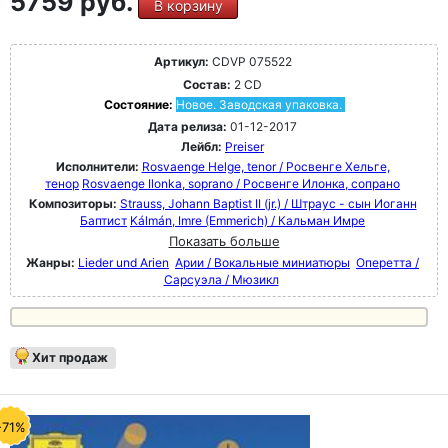
5759 руб.
В корзину
Артикул:
CDVP 075522
Состав:
2 CD
Состояние:
Новое. Заводская упаковка.
Дата релиза:
01-12-2017
Лейбл:
Preiser
Исполнители:
Rosvaenge Helge, tenor / Росвенге Хельге,
тенор
Rosvaenge Ilonka, soprano / Росвенге Илонка, сопрано
Композиторы:
Strauss, Johann Baptist II (jr.) / Штраус - сын Иоганн
Баптист
Kálmán, Imre (Emmerich) / Кальман Имре
Показать больше
Жанры:
Lieder und Arien
Арии / Вокальные миниатюры
Оперетта /
Сарсуэла / Мюзикл
Хит продаж
-71%