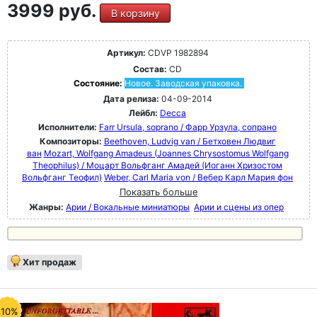
3999 руб.
В корзину
Артикул:
CDVP 1982894
Состав:
CD
Состояние:
Новое. Заводская упаковка.
Дата релиза:
04-09-2014
Лейбл:
Decca
Исполнители:
Farr Ursula, soprano / Фарр Урзула, сопрано
Композиторы:
Beethoven, Ludvig van / Бетховен Людвиг
ван
Mozart, Wolfgang Amadeus (Joannes Chrysostomus Wolfgang
Theophilus) / Моцарт Вольфганг Амадей (Иоганн Хризостом
Вольфганг Теофил)
Weber, Carl Maria von / Вебер Карл Мария фон
Показать больше
Жанры:
Арии / Вокальные миниатюры
Арии и сцены из опер
Хит продаж
-10%