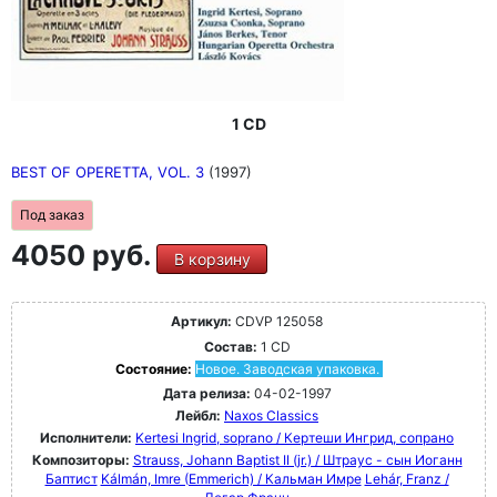
1 CD
BEST OF OPERETTA, VOL. 3
(1997)
Под заказ
4050 руб.
В корзину
Артикул:
CDVP 125058
Состав:
1 CD
Состояние:
Новое. Заводская упаковка.
Дата релиза:
04-02-1997
Лейбл:
Naxos Classics
Исполнители:
Kertesi Ingrid, soprano / Кертеши Ингрид, сопрано
Композиторы:
Strauss, Johann Baptist II (jr.) / Штраус - сын Иоганн
Баптист
Kálmán, Imre (Emmerich) / Кальман Имре
Lehár, Franz /