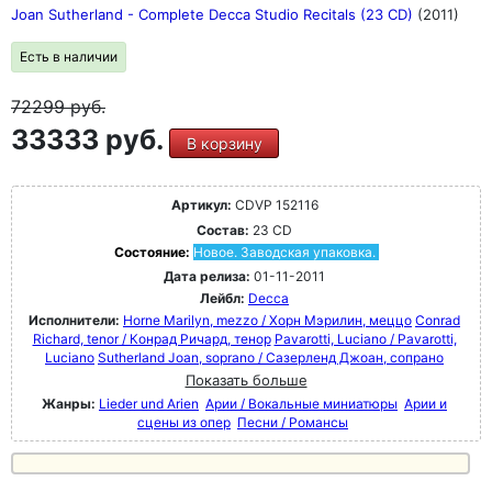
Joan Sutherland - Complete Decca Studio Recitals (23 CD)
(2011)
Есть в наличии
72299
руб.
33333 руб.
В корзину
Артикул:
CDVP 152116
Состав:
23 CD
Состояние:
Новое. Заводская упаковка.
Дата релиза:
01-11-2011
Лейбл:
Decca
Исполнители:
Horne Marilyn, mezzo / Хорн Мэрилин, меццо
Conrad
Richard, tenor / Конрад Ричард, тенор
Pavarotti, Luciano / Pavarotti,
Luciano
Sutherland Joan, soprano / Сазерленд Джоан, сопрано
Показать больше
Жанры:
Lieder und Arien
Арии / Вокальные миниатюры
Арии и
сцены из опер
Песни / Романсы