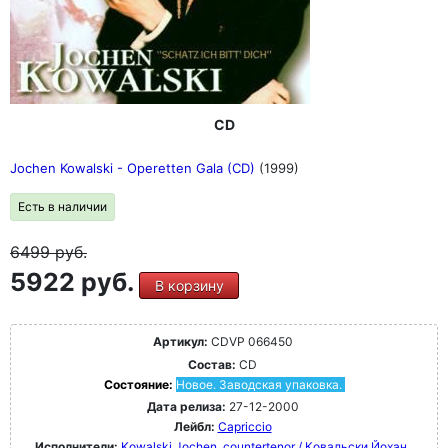
CD
Jochen Kowalski - Operetten Gala (CD)
(1999)
Есть в наличии
6499
руб.
5922 руб.
В корзину
Артикул:
CDVP 066450
Состав:
CD
Состояние:
Новое. Заводская упаковка.
Дата релиза:
27-12-2000
Лейбл:
Capriccio
Исполнители:
Kowalski Jochen, countertenor / Ковальски Йохан,