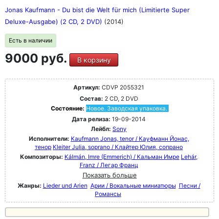
Jonas Kaufmann - Du bist die Welt für mich (Limitierte Super
Deluxe-Ausgabe) (2 CD, 2 DVD)
(2014)
Есть в наличии
9000 руб.
В корзину
Артикул:
CDVP 2055321
Состав:
2 CD, 2 DVD
Состояние:
Новое. Заводская упаковка.
Дата релиза:
19-09-2014
Лейбл:
Sony
Исполнители:
Kaufmann Jonas, tenor / Кауфманн Йонас,
тенор
Kleiter Julia, soprano / Клайтер Юлия, сопрано
Композиторы:
Kálmán, Imre (Emmerich) / Кальман Имре
Lehár,
Franz / Легар Франц
Показать больше
Жанры:
Lieder und Arien
Арии / Вокальные миниатюры
Песни /
Романсы