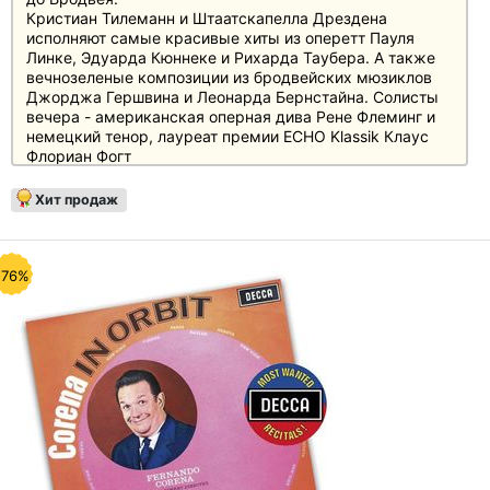
Кристиан Тилеманн и Штаатскапелла Дрездена
исполняют самые красивые хиты из оперетт Пауля
Линке, Эдуарда Кюннеке и Рихарда Таубера. А также
вечнозеленые композиции из бродвейских мюзиклов
Джорджа Гершвина и Леонарда Бернстайна. Солисты
вечера - американская оперная дива Рене Флеминг и
немецкий тенор, лауреат премии ECHO Klassik Клаус
Флориан Фогт
, а также некоторые гвозди программы: "Zwei Herzen
im Dreivierteltakt", "Blume von Hawaii", "The Lorelei",
Хит продаж
"Fascinating Rhythm" и, конечно же, "Tonight".
Отзывы
"Звездой" этого новогоднего концерта из Дрездена
является не дирижер Кристиан Тилеманн, не солисты-
-76%
вокалисты Рене Флеминг и Клаус Флориан Фогт, а
великолепный оркестр - Staatskapelle Dresden, который
облагораживает эту музыку культурой игры, не
знающей сравнений..." (Stereo, май 2014)