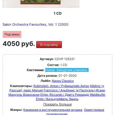
1 CD
Salon Orchestra Favourites, Vol. 1
(2000)
Под заказ
4050 руб.
В корзину
Артикул:
CDVP 125321
Состав:
1 CD
Состояние:
Новое. Заводская упаковка.
Дата релиза:
01-01-2000
Лейбл:
Naxos Classics
Композиторы:
Rubinstein, Anton / Рубинштейн Антон
Albéniz (y
Pascual), Isaac Manuel Francisco / Альбенис (и Паскуаль) Исаак
Мануэль Франсиско
Drigo, Riccardo / Дриго Риккардо
Waldteufel,
Émile / Вальдтейфель Эмиль
Показать больше
Жанры:
Камерная и инструментальная музыка
Оркестровые
произведения