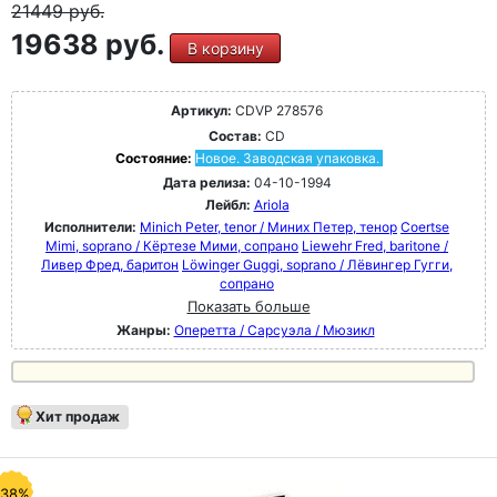
21449
руб.
19638 руб.
В корзину
Артикул:
CDVP 278576
Состав:
CD
Состояние:
Новое. Заводская упаковка.
Дата релиза:
04-10-1994
Лейбл:
Ariola
Исполнители:
Minich Peter, tenor / Миних Петер, тенор
Coertse
Mimi, soprano / Кёртезе Мими, сопрано
Liewehr Fred, baritone /
Ливер Фред, баритон
Löwinger Guggi, soprano / Лёвингер Гугги,
сопрано
Показать больше
Жанры:
Оперетта / Сарсуэла / Мюзикл
Хит продаж
-38%