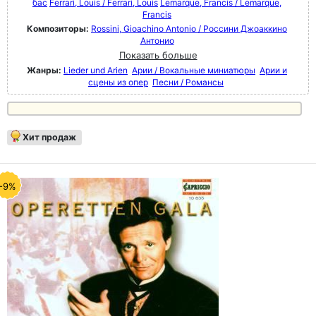
бас
Ferrari, Louis / Ferrari, Louis
Lemarque, Francis / Lemarque,
Francis
Композиторы:
Rossini, Gioachino Antonio / Россини Джоаккино
Антонио
Показать больше
Жанры:
Lieder und Arien
Арии / Вокальные миниатюры
Арии и
сцены из опер
Песни / Романсы
Хит продаж
-9%