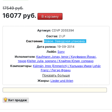
17549
руб.
16077 руб.
В корзину
Артикул:
CDVP 2055394
Состав:
2 LP
Состояние:
Новое. Заводская упаковка.
Дата релиза:
19-09-2014
Лейбл:
Sony
Исполнители:
Kaufmann Jonas, tenor / Кауфманн Йонас,
тенор
Kleiter Julia, soprano / Клайтер Юлия, сопрано
Композиторы:
Kálmán, Imre (Emmerich) / Кальман Имре
Lehár,
Franz / Легар Франц
Показать больше
Жанры:
Lieder und Arien
Хит продаж