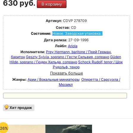
630 руб.
В корзину
Артикул:
CDVP 278709
Состав:
CD
Состояние:
Новое. Заводская упаковка.
Дата релиза:
27-09-1996
Лейбл:
Ariola
Исполнители:
Prey Hermann, baritone / Прей Герман,
баритон
Geszty Sylvia, soprano / Гести Сильвия, сопрано
Güden
Hilde, soprano / Гюден Хильда, сопрано
Schock Rudolf, tenor / Шок
Рудольф, тенор
Показать больше
Жанры:
Арии / Вокальные миниатюры
Оперетта / Сарсуэла /
Мюзикл
Хит продаж
-26%