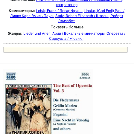
контратенор
Композиторы:
Lehár, Franz / Легар Франц
Lincke, (Carl Emil) Paul /
Линке Карл Эмиль Пауль
Stolz, Robert Elisabeth / Штольц Роберт
Элизабет
Показать больше
Жанры:
Lieder und Arien
Арии / Вокальные миниатюры
Оперетта /
Сарсуэла / Мюзикл