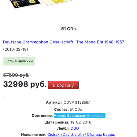
51 CDs
Deutsche Grammophon Gesellschaft -The Mono Era 1948-1957
(2016-02-19)
Есть в наличии
57599
руб.
32998 руб.
В корзину
Артикул:
CDVP 3138567
Состав:
51 CDs
Состояние:
Новое. Заводская упаковка.
Дата релиза:
19-02-2016
Лейбл:
DGG
Исполнители:
Oistrakh David, violin / Ойстрах Давид,