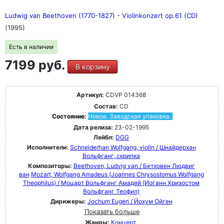
Ludwig van Beethoven (1770-1827) - Violinkonzert op.61 (CD)
(1995)
Есть в наличии
7199 руб.
В корзину
Артикул:
CDVP 014368
Состав:
CD
Состояние:
Новое. Заводская упаковка.
Дата релиза:
23-02-1995
Лейбл:
DGG
Исполнители:
Schneiderhan Wolfgang, violin / Шнайдерхан
Вольфганг, скрипка
Композиторы:
Beethoven, Ludvig van / Бетховен Людвиг
ван
Mozart, Wolfgang Amadeus (Joannes Chrysostomus Wolfgang
Theophilus) / Моцарт Вольфганг Амадей (Иоганн Хризостом
Вольфганг Теофил)
Дирижеры:
Jochum Eugen / Йохум Ойген
Показать больше
Жанры:
Концерт