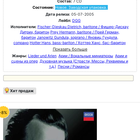
Состав:
7 CD
Состояние:
Новое. Заводская упаковка.
Дата релиза:
05-07-2005
Лейбл:
DGG
Исполнители:
Fischer-Dieskau Dietrich, baritone / Фишер-Дискау
Дитрих, баритон
Prey Hermann, baritone / Прей Герман,
баритон
Janowitz Gundula, soprano / Яновиц Гундула,
сопрано
Hotter Hans, bass-bariton / Хоттер Ханс, бас-баритон
Показать больше
Жанры:
Lieder und Arien
Арии / Вокальные миниатюры
Арии и
сцены из опер
Духовная музыка (Страсти, Мессы, Реквиемы и
т.д.)
Песни / Романсы
Хит продаж
-8%