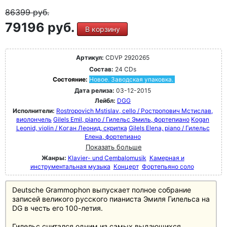
86399
руб.
79196 руб.
В корзину
Артикул:
CDVP 2920265
Состав:
24 CDs
Состояние:
Новое. Заводская упаковка.
Дата релиза:
03-12-2015
Лейбл:
DGG
Исполнители:
Rostropovich Mstislav, cello / Ростропович Мстислав,
виолончель
Gilels Emil, piano / Гилельс Эмиль, фортепиано
Kogan
Leonid, violin / Коган Леонид, скрипка
Gilels Elena, piano / Гилельс
Елена, фортепиано
Показать больше
Жанры:
Klavier- und Cembalomusik
Камерная и
инструментальная музыка
Концерт
Фортепьяно соло
Deutsche Grammophon выпускает полное собрание
записей великого русского пианиста Эмиля Гилельса на
DG в честь его 100-летия.
Гилельс считался одним из самых выдающихся