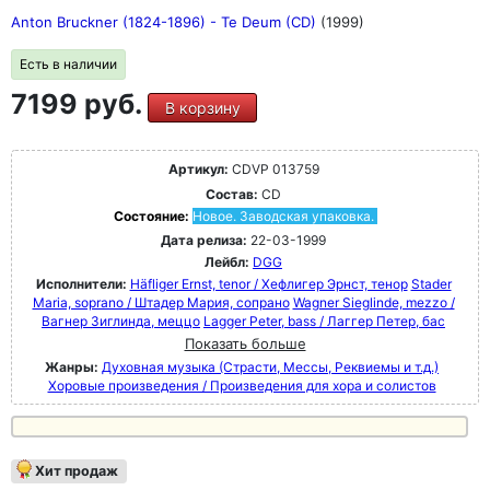
Anton Bruckner (1824-1896) - Te Deum (CD)
(1999)
Есть в наличии
7199 руб.
В корзину
Артикул:
CDVP 013759
Состав:
CD
Состояние:
Новое. Заводская упаковка.
Дата релиза:
22-03-1999
Лейбл:
DGG
Исполнители:
Häfliger Ernst, tenor / Хефлигер Эрнст, тенор
Stader
Maria, soprano / Штадер Мария, сопрано
Wagner Sieglinde, mezzo /
Вагнер Зиглинда, меццо
Lagger Peter, bass / Лаггер Петер, бас
Показать больше
Жанры:
Духовная музыка (Страсти, Мессы, Реквиемы и т.д.)
Хоровые произведения / Произведения для хора и солистов
Хит продаж