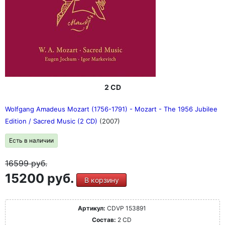
2 CD
Wolfgang Amadeus Mozart (1756-1791) - Mozart - The 1956 Jubilee
Edition / Sacred Music (2 CD)
(2007)
Есть в наличии
16599
руб.
15200 руб.
В корзину
Артикул:
CDVP 153891
Состав:
2 CD