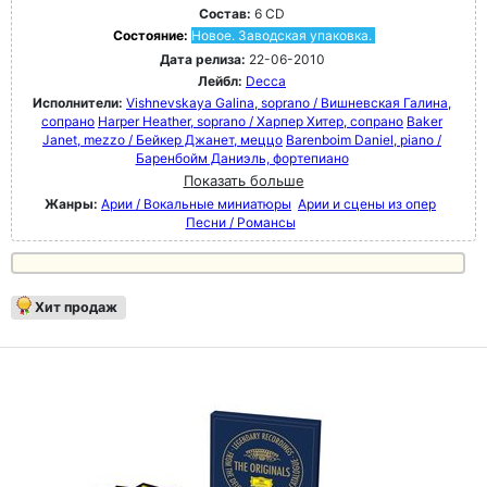
Состав:
6 CD
Состояние:
Новое. Заводская упаковка.
Дата релиза:
22-06-2010
Лейбл:
Decca
Исполнители:
Vishnevskaya Galina, soprano / Вишневская Галина,
сопрано
Harper Heather, soprano / Харпер Хитер, сопрано
Baker
Janet, mezzo / Бейкер Джанет, меццо
Barenboim Daniel, piano /
Баренбойм Даниэль, фортепиано
Показать больше
Жанры:
Арии / Вокальные миниатюры
Арии и сцены из опер
Песни / Романсы
Хит продаж