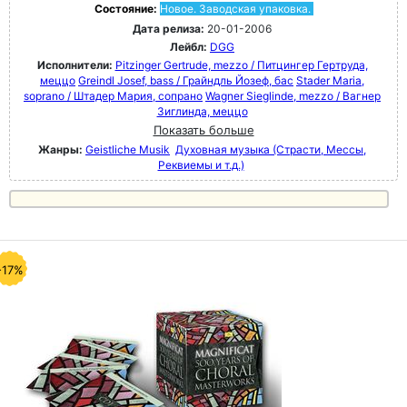
Состояние:
Новое. Заводская упаковка.
Дата релиза:
20-01-2006
Лейбл:
DGG
Исполнители:
Pitzinger Gertrude, mezzo / Питцингер Гертруда,
меццо
Greindl Josef, bass / Грайндль Йозеф, бас
Stader Maria,
soprano / Штадер Мария, сопрано
Wagner Sieglinde, mezzo / Вагнер
Зиглинда, меццо
Показать больше
Жанры:
Geistliche Musik
Духовная музыка (Страсти, Мессы,
Реквиемы и т.д.)
-17%