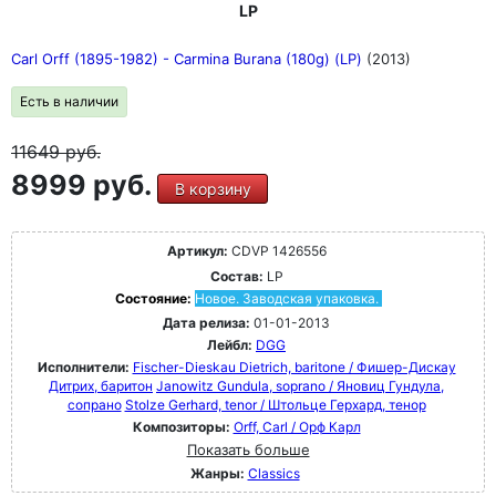
LP
Carl Orff (1895-1982) - Carmina Burana (180g) (LP)
(2013)
Есть в наличии
11649
руб.
8999 руб.
В корзину
Артикул:
CDVP 1426556
Состав:
LP
Состояние:
Новое. Заводская упаковка.
Дата релиза:
01-01-2013
Лейбл:
DGG
Исполнители:
Fischer-Dieskau Dietrich, baritone / Фишер-Дискау
Дитрих, баритон
Janowitz Gundula, soprano / Яновиц Гундула,
сопрано
Stolze Gerhard, tenor / Штольце Герхард, тенор
Композиторы:
Orff, Carl / Орф Карл
Показать больше
Жанры:
Classics