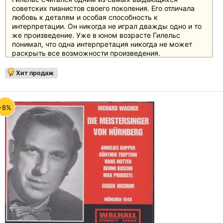
советских пианистов своего поколения. Его отличала
любовь к деталям и особая способность к
интерпретации. Он никогда не играл дважды одно и то
же произведение. Уже в юном возрасте Гилельс
понимал, что одна интерпретация никогда не может
раскрыть все возможности произведения.
В этот сборник вошли его легендарные записи великих
Хит продаж
сонат Бетховена, концертов Брамса, полонезов
Шопена, сонат и концертов Моцарта, лирических пьес
Грига и многих других. Гилельс обладал даром
создавать полифонию красок, как звуковых, так и
-8%
выразительных, что придавало каждой его
интерпретации несравненную красоту.
В этом ограниченном издании представлены 24
альбома тончайших интерпретаций неподкупного
артиста, чья искренность и врожденное благородство
произвели огромное впечатление на многие поколения
слушателей во всем мире и продолжают жить и
вдохновлять в этих бессмертных интерпретациях.