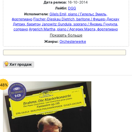
Дата релиза:
16-10-2014
Лейбл:
DGG
Исполнители:
Gilels Emil, piano / Гилельс Эмиль,
фортепиано
Fischer-Dieskau Dietrich, baritone / Фишер-Дискау
Дитрих, баритон
Janowitz Gundula, soprano / Яновиц Гундула,
сопрано
Argerich Martha, piano / Аргерих Марта, фортепиано
Показать больше
Жанры:
Orchesterwerke
Хит продаж
-48%