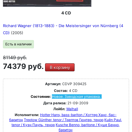
4 CD
Richard Wagner (1813-1883) - Die Meistersinger von Nürnberg (4
CD)
(2005)
Есть в наличии
81149
руб.
74379 руб.
В корзину
Артикул:
CDVP 309425
Состав:
4 CD
Состояние:
Новое. Заводская упаковка.
Дата релиза:
21-09-2009
Лейбл:
Walhall
Исполнители:
Hotter Hans, bass-bariton / Хоттер Ханс, бас-
баритон
Treptow Günther, tenor / Трептов Гюнтер, тенор
Kuën Paul,
tenor / Куэн Пауль, тенор
Kusche Benno, baritone / Куше Бенно,
баритон