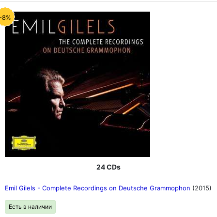
-8%
24 CDs
Emil Gilels - Complete Recordings on Deutsche Grammophon
(2015)
Есть в наличии