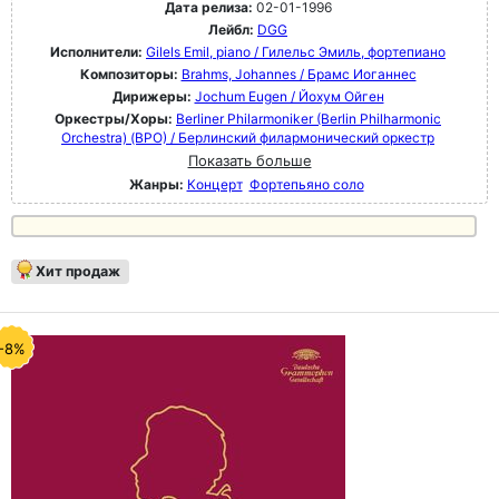
Дата релиза:
02-01-1996
Лейбл:
DGG
Исполнители:
Gilels Emil, piano / Гилельс Эмиль, фортепиано
Композиторы:
Brahms, Johannes / Брамс Иоганнес
Дирижеры:
Jochum Eugen / Йохум Ойген
Оркестры/Хоры:
Berliner Philarmoniker (Berlin Philharmonic
Orchestra) (BPO) / Берлинский филармонический оркестр
Показать больше
Жанры:
Концерт
Фортепьяно соло
Хит продаж
-8%