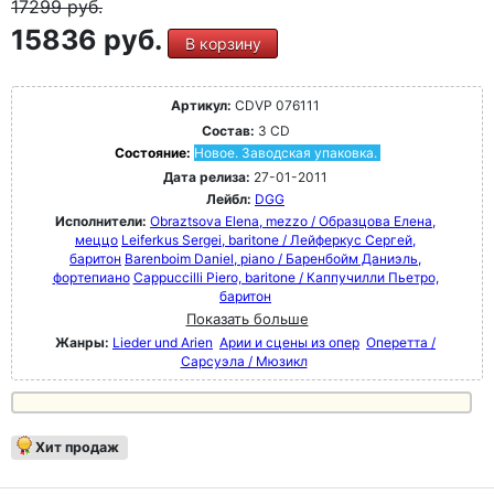
17299
руб.
15836 руб.
В корзину
Артикул:
CDVP 076111
Состав:
3 CD
Состояние:
Новое. Заводская упаковка.
Дата релиза:
27-01-2011
Лейбл:
DGG
Исполнители:
Obraztsova Elena, mezzo / Образцова Елена,
меццо
Leiferkus Sergei, baritone / Лейферкус Сергей,
баритон
Barenboim Daniel, piano / Баренбойм Даниэль,
фортепиано
Cappuccilli Piero, baritone / Каппучилли Пьетро,
баритон
Показать больше
Жанры:
Lieder und Arien
Арии и сцены из опер
Оперетта /
Сарсуэла / Мюзикл
Хит продаж