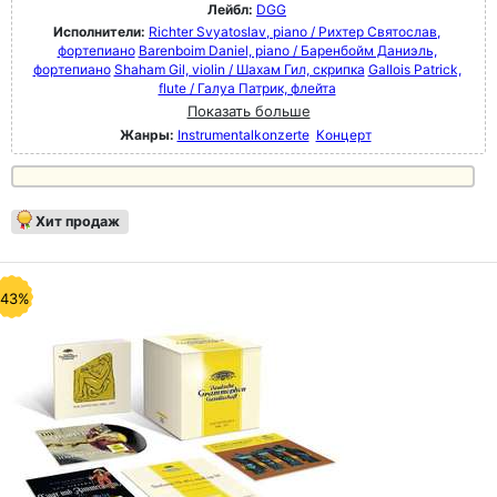
Лейбл:
DGG
Исполнители:
Richter Svyatoslav, piano / Рихтер Святослав,
фортепиано
Barenboim Daniel, piano / Баренбойм Даниэль,
фортепиано
Shaham Gil, violin / Шахам Гил, скрипка
Gallois Patrick,
flute / Галуа Патрик, флейта
Показать больше
Жанры:
Instrumentalkonzerte
Концерт
Хит продаж
-43%