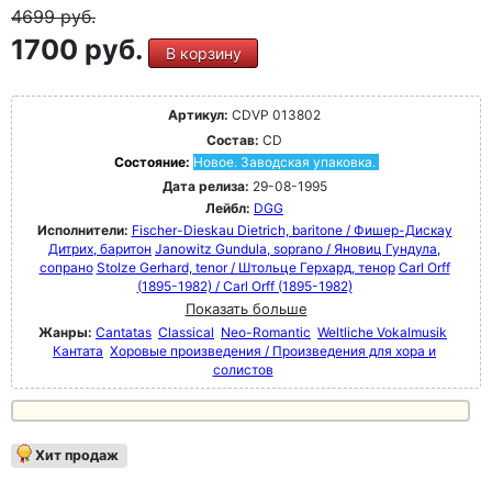
4699
руб.
1700 руб.
В корзину
Артикул:
CDVP 013802
Состав:
CD
Состояние:
Новое. Заводская упаковка.
Дата релиза:
29-08-1995
Лейбл:
DGG
Исполнители:
Fischer-Dieskau Dietrich, baritone / Фишер-Дискау
Дитрих, баритон
Janowitz Gundula, soprano / Яновиц Гундула,
сопрано
Stolze Gerhard, tenor / Штольце Герхард, тенор
Carl Orff
(1895-1982) / Carl Orff (1895-1982)
Показать больше
Жанры:
Cantatas
Classical
Neo-Romantic
Weltliche Vokalmusik
Кантата
Хоровые произведения / Произведения для хора и
солистов
Хит продаж