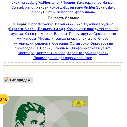
скрипка
Ludwig Walther, tenor / Людвиг Вальтер, тенор
Hansen
Conrad, piano / Хансен Конрад, фортепиано
Richter Svyatoslav,
piano / Рихтер Святослав, фортепиано
Показать больше
Жанры:
Orchesterwerke
Вокальный цикл
Духовная музыка
(Страсти, Мессы, Реквиемы и т.д.)
Камерная и инструментальная
музыка
Концерт
Марши, Вальсы, Танцы, другие Оркестровые
миниатюры
Музыка к театральному спектаклю
Опера,
интермедия, серената
Оратория
Орган соло
Оркестровые
произведения
Песни / Романсы
Симфоническая музыка
Увертюра
Фортепьяно соло
Хоровые произведения /
Произведения для хора и солистов
Хит продаж
-32%