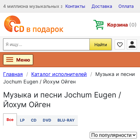
4 миллиона музыкальных записей на Виниле, CD и DVD
Контакты
Доставка
Оплата
Корзина
(0)
Найти
Меню
Главная
Каталог исполнителей
Музыка и песни
Jochum Eugen / Йохум Ойген
Музыка и песни Jochum Eugen /
Йохум Ойген
Все
LP
CD
DVD
BLU-RAY