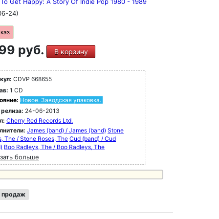
To Get Happy: A Story Of Indie Pop 1980 - 1989
06-24)
аказ
99 руб.
В корзину
кул:
CDVP 668655
ав:
1 CD
ояние:
Новое. Заводская упаковка.
 релиза:
24-06-2013
л:
Cherry Red Records Ltd.
лнители:
James (band) / James (band)
Stone
, The / Stone Roses, The
Cud (band) / Cud
)
Boo Radleys, The / Boo Radleys, The
зать больше
 продаж