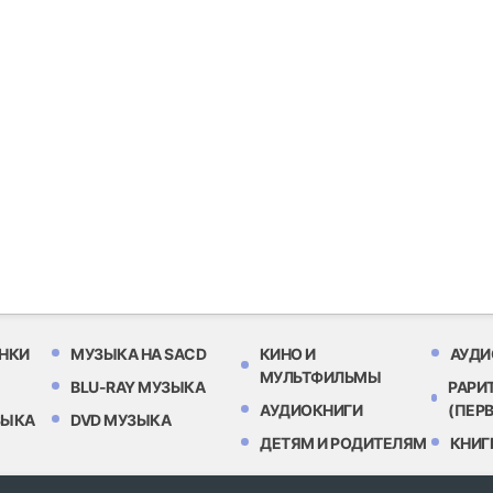
НКИ
МУЗЫКА НА SACD
КИНО И
АУДИ
МУЛЬТФИЛЬМЫ
BLU-RAY МУЗЫКА
РАРИ
АУДИОКНИГИ
(ПЕР
ЗЫКА
DVD МУЗЫКА
ДЕТЯМ И РОДИТЕЛЯМ
КНИГ