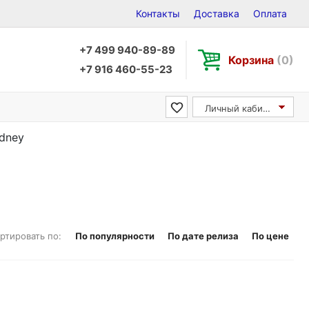
Контакты
Доставка
Оплата
+7 499 940-89-89
Корзина
(0)
+7 916 460-55-23
Личный кабинет
odney
ртировать по:
По популярности
По дате релиза
По цене