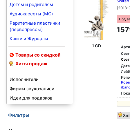
Scared 
Детям и родителям
(2013-
Аудиокассеты (MC)
Под з
Раритетные пластинки
157
(первопрессы)
Книги и Журналы
1 CD
Арти
Сост
Товары со скидкой
Сост
Хиты продаж
Дата
Лейб
Испо
Исполнители
Roses
(band
Фирмы звукозаписи
Пока
Идеи для подарков
Фильтры
Хит