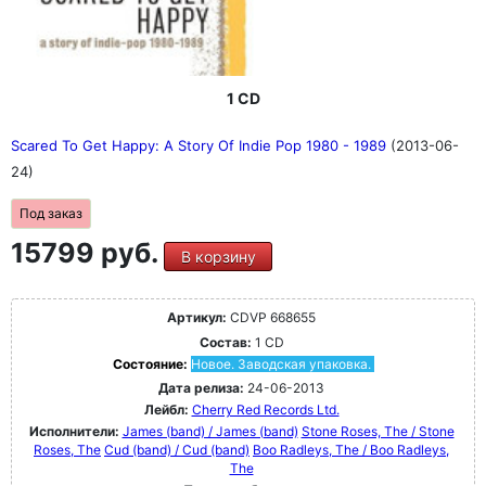
1 CD
Scared To Get Happy: A Story Of Indie Pop 1980 - 1989
(2013-06-
24)
Под заказ
15799 руб.
В корзину
Артикул:
CDVP 668655
Состав:
1 CD
Состояние:
Новое. Заводская упаковка.
Дата релиза:
24-06-2013
Лейбл:
Cherry Red Records Ltd.
Исполнители:
James (band) / James (band)
Stone Roses, The / Stone
Roses, The
Cud (band) / Cud (band)
Boo Radleys, The / Boo Radleys,
The