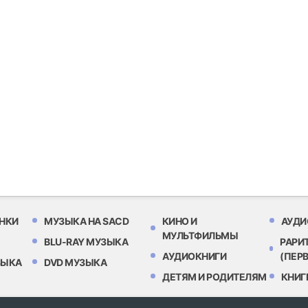
НКИ
МУЗЫКА НА SACD
КИНО И
АУДИ
МУЛЬТФИЛЬМЫ
BLU-RAY МУЗЫКА
РАРИ
АУДИОКНИГИ
(ПЕР
ЗЫКА
DVD МУЗЫКА
ДЕТЯМ И РОДИТЕЛЯМ
КНИГ