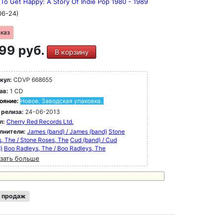
To Get Happy: A Story Of Indie Pop 1980 - 1989
06-24)
аказ
99 руб.
В корзину
кул:
CDVP 668655
ав:
1 CD
ояние:
Новое. Заводская упаковка.
 релиза:
24-06-2013
л:
Cherry Red Records Ltd.
лнители:
James (band) / James (band)
Stone
, The / Stone Roses, The
Cud (band) / Cud
)
Boo Radleys, The / Boo Radleys, The
зать больше
 продаж