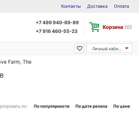
Контакты
Доставка
Оплата
+7 499 940-89-89
Корзина
(0)
+7 916 460-55-23
Личный кабинет
ove Farm, The
e
ртировать по:
По популярности
По дате релиза
По цене