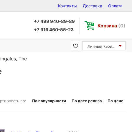
Контакты
Доставка
Оплата
+7 499 940-89-89
Корзина
(0)
+7 916 460-55-23
Личный кабинет
ingales, The
e
ртировать по:
По популярности
По дате релиза
По цене