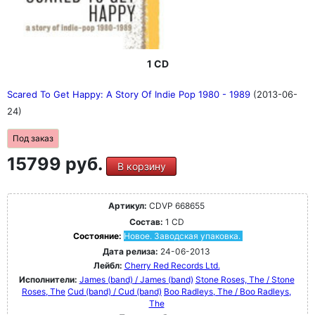
1 CD
Scared To Get Happy: A Story Of Indie Pop 1980 - 1989
(2013-06-
24)
Под заказ
15799 руб.
В корзину
Артикул:
CDVP 668655
Состав:
1 CD
Состояние:
Новое. Заводская упаковка.
Дата релиза:
24-06-2013
Лейбл:
Cherry Red Records Ltd.
Исполнители:
James (band) / James (band)
Stone Roses, The / Stone
Roses, The
Cud (band) / Cud (band)
Boo Radleys, The / Boo Radleys,
The