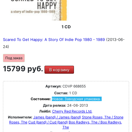
1 CD
Scared To Get Happy: A Story Of Indie Pop 1980 - 1989
(2013-06-
24)
Под заказ
15799 руб.
В корзину
Артикул:
CDVP 668655
Состав:
1 CD
Состояние:
Новое. Заводская упаковка.
Дата релиза:
24-06-2013
Лейбл:
Cherry Red Records Ltd.
Исполнители:
James (band) / James (band)
Stone Roses, The / Stone
Roses, The
Cud (band) / Cud (band)
Boo Radleys, The / Boo Radleys,
The