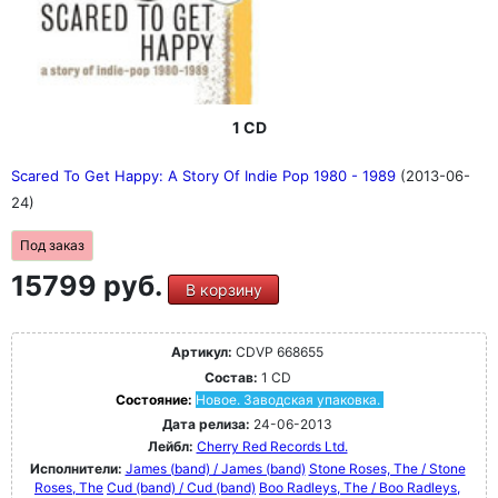
1 CD
Scared To Get Happy: A Story Of Indie Pop 1980 - 1989
(2013-06-
24)
Под заказ
15799 руб.
В корзину
Артикул:
CDVP 668655
Состав:
1 CD
Состояние:
Новое. Заводская упаковка.
Дата релиза:
24-06-2013
Лейбл:
Cherry Red Records Ltd.
Исполнители:
James (band) / James (band)
Stone Roses, The / Stone
Roses, The
Cud (band) / Cud (band)
Boo Radleys, The / Boo Radleys,