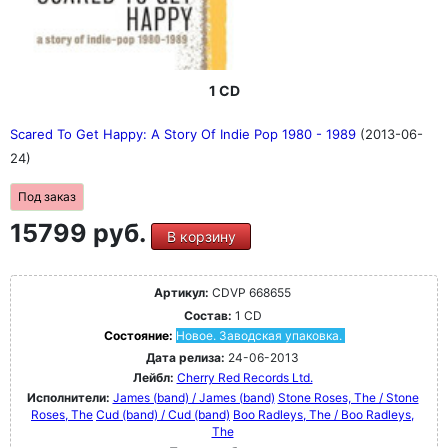
1 CD
Scared To Get Happy: A Story Of Indie Pop 1980 - 1989
(2013-06-
24)
Под заказ
15799 руб.
В корзину
Артикул:
CDVP 668655
Состав:
1 CD
Состояние:
Новое. Заводская упаковка.
Дата релиза:
24-06-2013
Лейбл:
Cherry Red Records Ltd.
Исполнители:
James (band) / James (band)
Stone Roses, The / Stone
Roses, The
Cud (band) / Cud (band)
Boo Radleys, The / Boo Radleys,
The