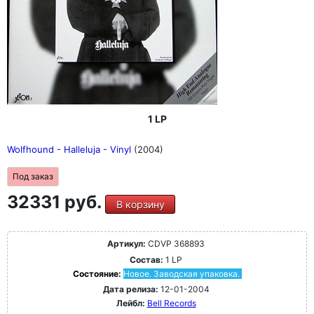
1 LP
Wolfhound - Halleluja - Vinyl
(2004)
Под заказ
32331 руб.
В корзину
Артикул:
CDVP 368893
Состав:
1 LP
Состояние:
Новое. Заводская упаковка.
Дата релиза:
12-01-2004
Лейбл:
Bell Records