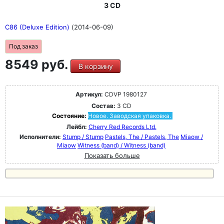
3 CD
C86 (Deluxe Edition)
(2014-06-09)
Под заказ
8549 руб.
В корзину
Артикул:
CDVP 1980127
Состав:
3 CD
Состояние:
Новое. Заводская упаковка.
Лейбл:
Cherry Red Records Ltd.
Исполнители:
Stump / Stump
Pastels, The / Pastels, The
Miaow /
Miaow
Witness (band) / Witness (band)
Показать больше