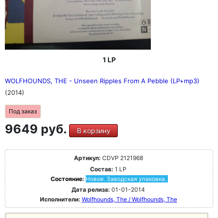
1 LP
WOLFHOUNDS, THE - Unseen Ripples From A Pebble (LP+mp3)
(2014)
Под заказ
9649 руб.
В корзину
Артикул:
CDVP 2121968
Состав:
1 LP
Состояние:
Новое. Заводская упаковка.
Дата релиза:
01-01-2014
Исполнители:
Wolfhounds, The / Wolfhounds, The