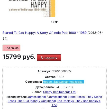
1 CD
Scared To Get Happy: A Story Of Indie Pop 1980 - 1989
(2013-06-
24)
Под заказ
15799 руб.
В корзину
Артикул:
CDVP 668655
Состав:
1 CD
Состояние:
Новое. Заводская упаковка.
Дата релиза:
24-06-2013
Лейбл:
Cherry Red Records Ltd.
Исполнители:
James (band) / James (band)
Stone Roses, The / Stone
Roses, The
Cud (band) / Cud (band)
Boo Radleys, The / Boo Radleys,
The