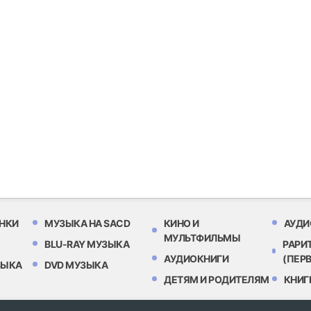
НКИ
МУЗЫКА НА SACD
КИНО И
АУДИ
МУЛЬТФИЛЬМЫ
BLU-RAY МУЗЫКА
РАРИ
АУДИОКНИГИ
(ПЕР
ЗЫКА
DVD МУЗЫКА
ДЕТЯМ И РОДИТЕЛЯМ
КНИГ