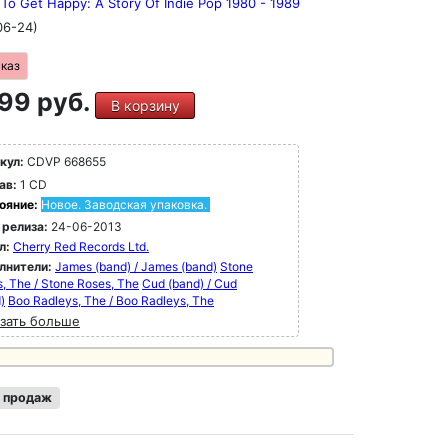
To Get Happy: A Story Of Indie Pop 1980 - 1989
06-24)
аказ
99 руб.
В корзину
кул:
CDVP 668655
ав:
1 CD
ояние:
Новое. Заводская упаковка.
 релиза:
24-06-2013
л:
Cherry Red Records Ltd.
лнители:
James (band) / James (band)
Stone
, The / Stone Roses, The
Cud (band) / Cud
)
Boo Radleys, The / Boo Radleys, The
зать больше
 продаж