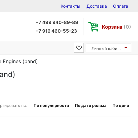
Контакты
Доставка
Оплата
+7 499 940-89-89
Корзина
(0)
+7 916 460-55-23
Личный кабинет
e Engines (band)
band)
ртировать по:
По популярности
По дате релиза
По цене