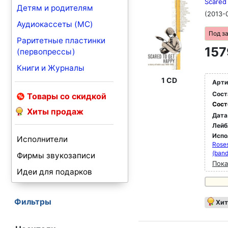
Scared 
Детям и родителям
(2013-
Аудиокассеты (MC)
Под з
Раритетные пластинки
157
(первопрессы)
Книги и Журналы
1 CD
Арти
Сост
Товары со скидкой
Сост
Хиты продаж
Дата
Лейб
Испо
Исполнители
Roses
(band
Фирмы звукозаписи
Пока
Идеи для подарков
Фильтры
Хит