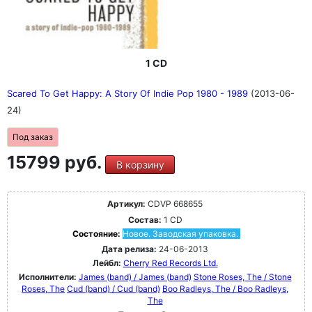
1 CD
Scared To Get Happy: A Story Of Indie Pop 1980 - 1989
(2013-06-
24)
Под заказ
15799 руб.
В корзину
Артикул:
CDVP 668655
Состав:
1 CD
Состояние:
Новое. Заводская упаковка.
Дата релиза:
24-06-2013
Лейбл:
Cherry Red Records Ltd.
Исполнители:
James (band) / James (band)
Stone Roses, The / Stone
Roses, The
Cud (band) / Cud (band)
Boo Radleys, The / Boo Radleys,
The