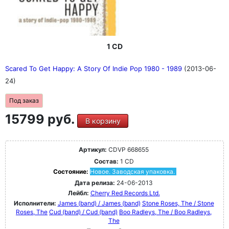
1 CD
Scared To Get Happy: A Story Of Indie Pop 1980 - 1989
(2013-06-
24)
Под заказ
15799 руб.
В корзину
Артикул:
CDVP 668655
Состав:
1 CD
Состояние:
Новое. Заводская упаковка.
Дата релиза:
24-06-2013
Лейбл:
Cherry Red Records Ltd.
Исполнители:
James (band) / James (band)
Stone Roses, The / Stone
Roses, The
Cud (band) / Cud (band)
Boo Radleys, The / Boo Radleys,
The