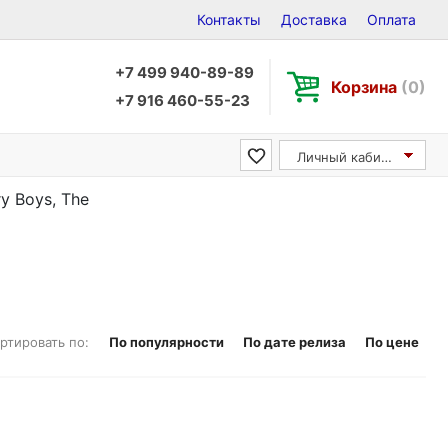
Контакты
Доставка
Оплата
+7 499 940-89-89
Корзина
(0)
+7 916 460-55-23
Личный кабинет
y Boys, The
ртировать по:
По популярности
По дате релиза
По цене