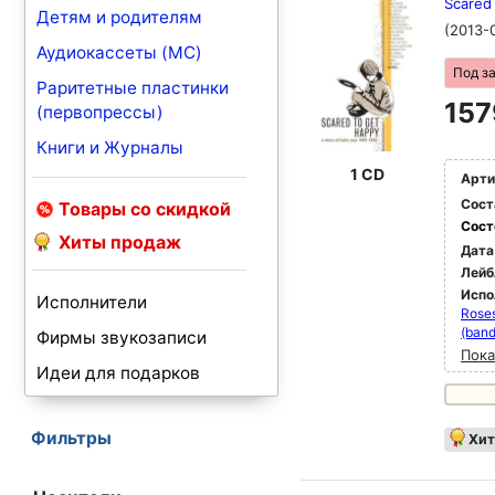
Scared 
Детям и родителям
(2013-
Аудиокассеты (MC)
Под з
Раритетные пластинки
157
(первопрессы)
Книги и Журналы
1 CD
Арти
Сост
Товары со скидкой
Сост
Хиты продаж
Дата
Лейб
Испо
Исполнители
Roses
(band
Фирмы звукозаписи
Пока
Идеи для подарков
Фильтры
Хит