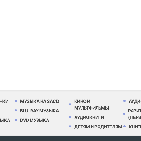
НКИ
МУЗЫКА НА SACD
КИНО И
АУДИ
МУЛЬТФИЛЬМЫ
BLU-RAY МУЗЫКА
РАРИ
АУДИОКНИГИ
(ПЕР
ЗЫКА
DVD МУЗЫКА
ДЕТЯМ И РОДИТЕЛЯМ
КНИГ