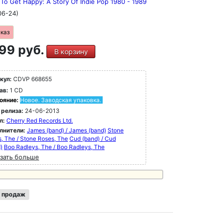
To Get Happy: A Story Of Indie Pop 1980 - 1989
06-24)
аказ
99 руб.
В корзину
кул:
CDVP 668655
ав:
1 CD
ояние:
Новое. Заводская упаковка.
 релиза:
24-06-2013
л:
Cherry Red Records Ltd.
лнители:
James (band) / James (band)
Stone
, The / Stone Roses, The
Cud (band) / Cud
)
Boo Radleys, The / Boo Radleys, The
зать больше
 продаж