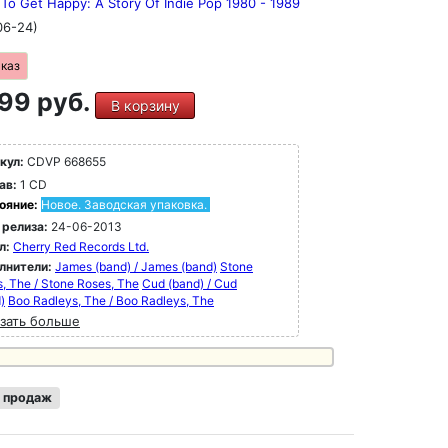
To Get Happy: A Story Of Indie Pop 1980 - 1989
06-24)
аказ
99 руб.
В корзину
кул:
CDVP 668655
ав:
1 CD
ояние:
Новое. Заводская упаковка.
 релиза:
24-06-2013
л:
Cherry Red Records Ltd.
лнители:
James (band) / James (band)
Stone
, The / Stone Roses, The
Cud (band) / Cud
)
Boo Radleys, The / Boo Radleys, The
зать больше
 продаж