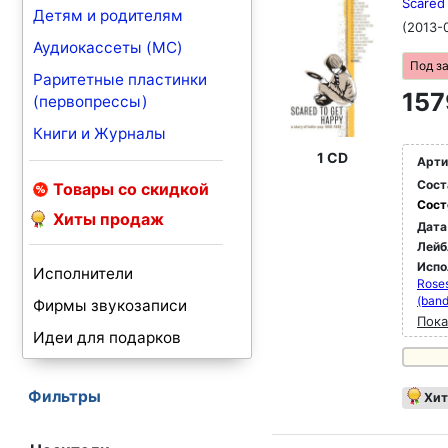
Scared 
Детям и родителям
(2013-
Аудиокассеты (MC)
Под з
Раритетные пластинки
157
(первопрессы)
Книги и Журналы
1 CD
Арти
Сост
Товары со скидкой
Сост
Хиты продаж
Дата
Лейб
Испо
Исполнители
Roses
(band
Фирмы звукозаписи
Пока
Идеи для подарков
Фильтры
Хит