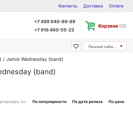
Контакты
Доставка
Оплата
+7 499 940-89-89
Корзина
(0)
+7 916 460-55-23
Личный кабинет
 / Jamie Wednesday (band)
ednesday (band)
ртировать по:
По популярности
По дате релиза
По цене