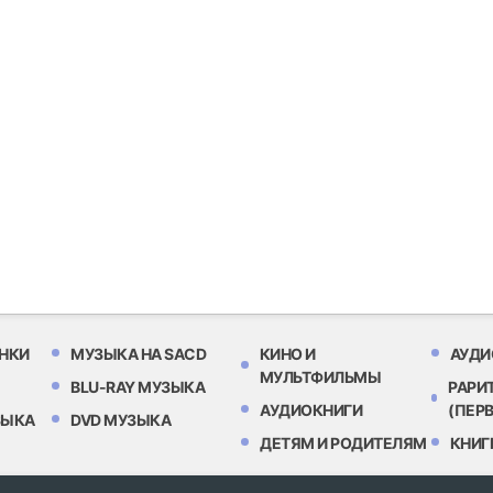
НКИ
МУЗЫКА НА SACD
КИНО И
АУДИ
МУЛЬТФИЛЬМЫ
BLU-RAY МУЗЫКА
РАРИ
АУДИОКНИГИ
(ПЕР
ЗЫКА
DVD МУЗЫКА
ДЕТЯМ И РОДИТЕЛЯМ
КНИГ