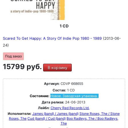
1 CD
Scared To Get Happy: A Story Of Indie Pop 1980 - 1989
(2013-06-
24)
Под заказ
15799 руб.
В корзину
Артикул:
CDVP 668655
Состав:
1 CD
Состояние:
Новое. Заводская упаковка.
Дата релиза:
24-06-2013
Лейбл:
Cherry Red Records Ltd.
Исполнители:
James (band) / James (band)
Stone Roses, The / Stone
Roses, The
Cud (band) / Cud (band)
Boo Radleys, The / Boo Radleys,
The