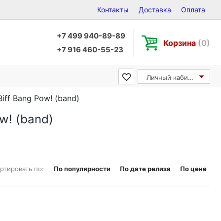
Контакты
Доставка
Оплата
+7 499 940-89-89
Корзина
(0)
+7 916 460-55-23
Личный кабинет
Biff Bang Pow! (band)
w! (band)
ртировать по:
По популярности
По дате релиза
По цене