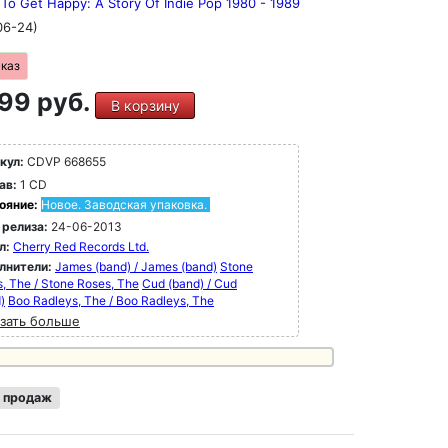
To Get Happy: A Story Of Indie Pop 1980 - 1989
06-24)
аказ
99 руб.
В корзину
кул:
CDVP 668655
ав:
1 CD
ояние:
Новое. Заводская упаковка.
 релиза:
24-06-2013
л:
Cherry Red Records Ltd.
лнители:
James (band) / James (band)
Stone
, The / Stone Roses, The
Cud (band) / Cud
)
Boo Radleys, The / Boo Radleys, The
зать больше
 продаж