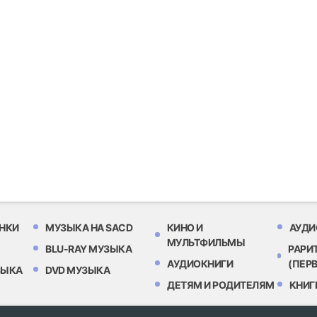
НКИ
МУЗЫКА НА SACD
КИНО И
АУДИ
МУЛЬТФИЛЬМЫ
BLU-RAY МУЗЫКА
РАРИ
АУДИОКНИГИ
(ПЕР
ЗЫКА
DVD МУЗЫКА
ДЕТЯМ И РОДИТЕЛЯМ
КНИГ