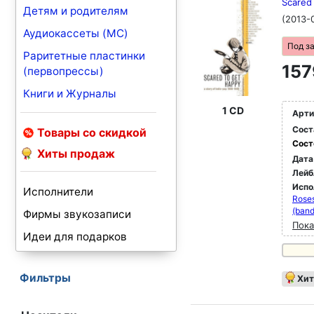
Scared 
Детям и родителям
(2013-
Аудиокассеты (MC)
Под з
Раритетные пластинки
157
(первопрессы)
Книги и Журналы
1 CD
Арти
Сост
Товары со скидкой
Сост
Хиты продаж
Дата
Лейб
Испо
Исполнители
Roses
(band
Фирмы звукозаписи
Пока
Идеи для подарков
Фильтры
Хит