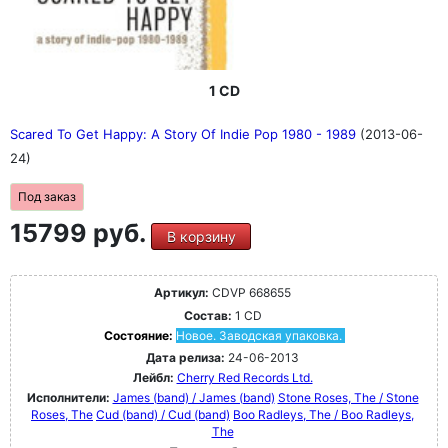
1 CD
Scared To Get Happy: A Story Of Indie Pop 1980 - 1989
(2013-06-
24)
Под заказ
15799 руб.
В корзину
Артикул:
CDVP 668655
Состав:
1 CD
Состояние:
Новое. Заводская упаковка.
Дата релиза:
24-06-2013
Лейбл:
Cherry Red Records Ltd.
Исполнители:
James (band) / James (band)
Stone Roses, The / Stone
Roses, The
Cud (band) / Cud (band)
Boo Radleys, The / Boo Radleys,
The