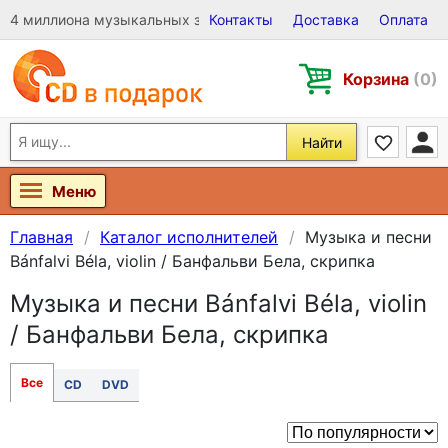
4 миллиона музыкальных записей на Виниле, CD и DVD
Контакты
Доставка
Оплата
Корзина
(0)
Найти
Меню
Главная
Каталог исполнителей
Музыка и песни
Bánfalvi Béla, violin / Банфальви Бела, скрипка
Музыка и песни Bánfalvi Béla, violin
/ Банфальви Бела, скрипка
Все
CD
DVD