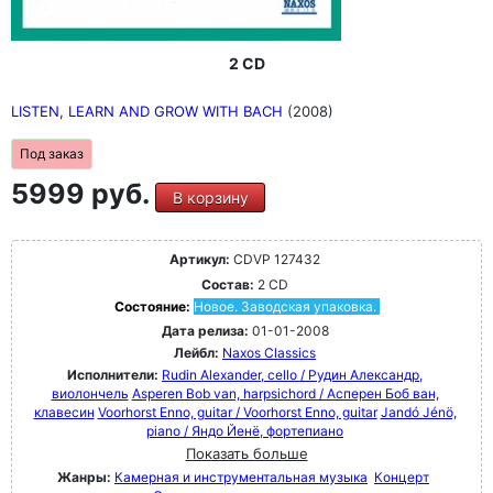
2 CD
LISTEN, LEARN AND GROW WITH BACH
(2008)
Под заказ
5999 руб.
В корзину
Артикул:
CDVP 127432
Состав:
2 CD
Состояние:
Новое. Заводская упаковка.
Дата релиза:
01-01-2008
Лейбл:
Naxos Classics
Исполнители:
Rudin Alexander, cello / Рудин Александр,
виолончель
Asperen Bob van, harpsichord / Асперен Боб ван,
клавесин
Voorhorst Enno, guitar / Voorhorst Enno, guitar
Jandó Jénö,
piano / Яндо Йенё, фортепиано
Показать больше
Жанры:
Камерная и инструментальная музыка
Концерт