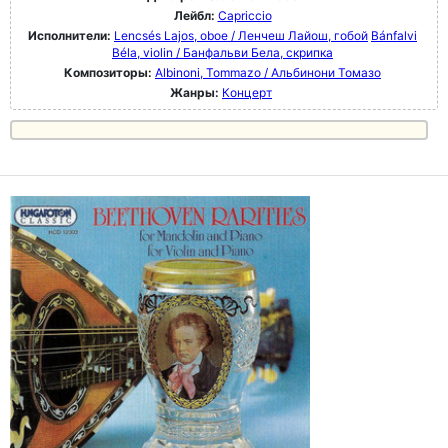
Лейбл:
Capriccio
Исполнители:
Lencsés Lajos, oboe / Ленчеш Лайош, гобой
Bánfalvi
Béla, violin / Банфальви Бела, скрипка
Композиторы:
Albinoni, Tommazo / Альбинони Томазо
Жанры:
Концерт