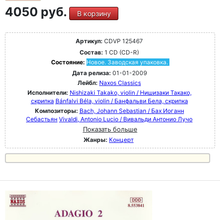
4050 руб.
В корзину
Артикул:
CDVP 125467
Состав:
1 CD (CD-R)
Состояние:
Новое. Заводская упаковка.
Дата релиза:
01-01-2009
Лейбл:
Naxos Classics
Исполнители:
Nishizaki Takako, violin / Нишизаки Такако,
скрипка
Bánfalvi Béla, violin / Банфальви Бела, скрипка
Композиторы:
Bach, Johann Sebastian / Бах Иоганн
Себастьян
Vivaldi, Antonio Lucio / Вивальди Антонио Лучо
Показать больше
Жанры:
Концерт