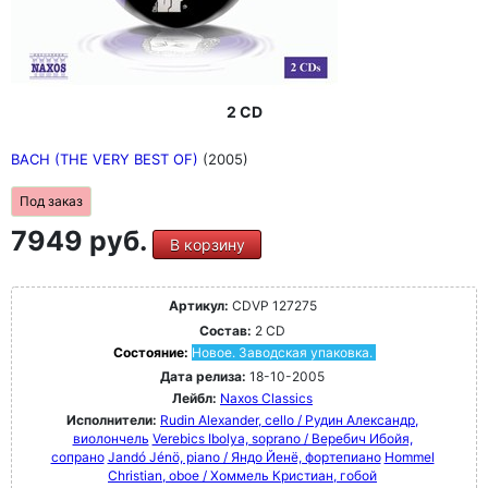
2 CD
BACH (THE VERY BEST OF)
(2005)
Под заказ
7949 руб.
В корзину
Артикул:
CDVP 127275
Состав:
2 CD
Состояние:
Новое. Заводская упаковка.
Дата релиза:
18-10-2005
Лейбл:
Naxos Classics
Исполнители:
Rudin Alexander, cello / Рудин Александр,
виолончель
Verebics Ibolya, soprano / Веребич Ибойя,
сопрано
Jandó Jénö, piano / Яндо Йенё, фортепиано
Hommel
Christian, oboe / Хоммель Кристиан, гобой