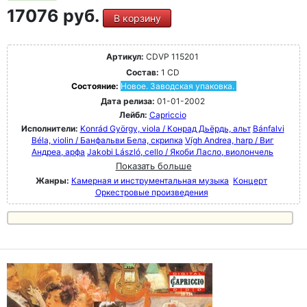
17076 руб.
В корзину
Артикул:
CDVP 115201
Состав:
1 CD
Состояние:
Новое. Заводская упаковка.
Дата релиза:
01-01-2002
Лейбл:
Capriccio
Исполнители:
Konrád György, viola / Конрад Дьёрдь, альт
Bánfalvi
Béla, violin / Банфальви Бела, скрипка
Vígh Andrea, harp / Виг
Андреа, арфа
Jakobi László, cello / Якоби Ласло, виолончель
Показать больше
Жанры:
Камерная и инструментальная музыка
Концерт
Оркестровые произведения