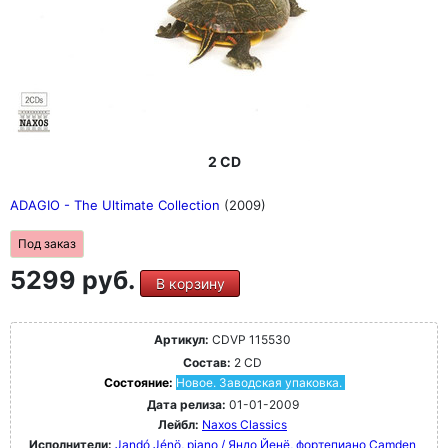
2 CD
ADAGIO - The Ultimate Collection
(2009)
Под заказ
5299 руб.
В корзину
Артикул:
CDVP 115530
Состав:
2 CD
Состояние:
Новое. Заводская упаковка.
Дата релиза:
01-01-2009
Лейбл:
Naxos Classics
Исполнители:
Jandó Jénö, piano / Яндо Йенё, фортепиано
Camden