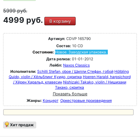
5999
руб.
4999 руб.
В корзину
Артикул:
CDVP 165790
Состав:
10 CD
Состояние:
Новое. Заводская упаковка.
Дата релиза:
01-01-2012
Лейбл:
Naxos Classics
Исполнители:
Schilli Stefan, oboe / Шилли Стефан, гобой
Hölbling
Quido, violin / Хёльблинг Куидо, скрипка
Hoeren Harald, harpsichord
/ Хёрен Харальд, клавесин
Nishizaki Takako, violin / Нишизаки
Такако, скрипка
Показать больше
Жанры:
Концерт
Оркестровые произведения
Хит продаж