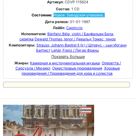
Артикул:
CDVP 115624
Состав:
1 CD
Состояние:
Новое. Заводская упаковка.
Дата релиза:
01-01-1997
Лейбл:
Capriccio
Исполнители:
Bánfalvi Béla, violin / Банфальви Бела,
скрипка
Dewald Thomas, tenor / Девальд Томас, тенор
Композиторы:
Strauss, Johann Baptist II (jr.) / Штраус - сын Иоганн
Баптист
Lehár, Franz / Легар Франц
Показать больше
Жанры:
Камерная и инструментальная музыка
Оперетта /
Сарсуэла / Мюзикл
Оркестровые произведения
Хоровые
произведения / Произведения для хора и солистов