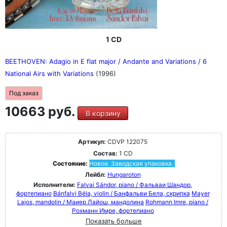
1 CD
BEETHOVEN: Adagio in E flat major / Andante and Variations / 6
National Airs with Variations
(1996)
Под заказ
10663 руб.
В корзину
Артикул:
CDVP 122075
Состав:
1 CD
Состояние:
Новое. Заводская упаковка.
Лейбл:
Hungaroton
Исполнители:
Falvai Sándor, piano / Фальваи Шандор,
фортепиано
Bánfalvi Béla, violin / Банфальви Бела, скрипка
Mayer
Lajos, mandolin / Маиер Лайош, мандолина
Rohmann Imre, piano /
Рохманн Имре, фортепиано
Показать больше