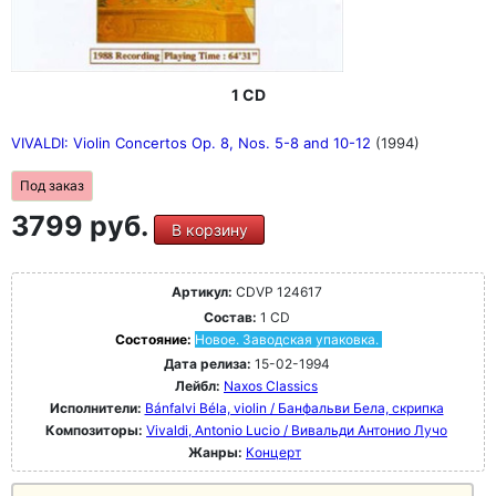
1 CD
VIVALDI: Violin Concertos Op. 8, Nos. 5-8 and 10-12
(1994)
Под заказ
3799 руб.
В корзину
Артикул:
CDVP 124617
Состав:
1 CD
Состояние:
Новое. Заводская упаковка.
Дата релиза:
15-02-1994
Лейбл:
Naxos Classics
Исполнители:
Bánfalvi Béla, violin / Банфальви Бела, скрипка
Композиторы:
Vivaldi, Antonio Lucio / Вивальди Антонио Лучо
Жанры:
Концерт