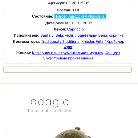
Артикул:
CDVP 115215
Состав:
1 CD
Состояние:
Новое. Заводская упаковка.
Дата релиза:
01-01-2002
Лейбл:
Capriccio
Исполнители:
Bánfalvi Béla, violin / Банфальви Бела, скрипка
Композиторы:
Traditional / Traditional
Kreisler, Fritz / Крейслер
Фриц
Жанры:
Камерная и инструментальная музыка
Концерт
Оркестровые произведения