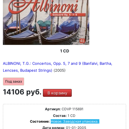
1 CD
ALBINONI, T.G.: Concertos, Opp. 5, 7 and 9 (Banfalvi, Bartha,
Lencses, Budapest Strings)
(2005)
Под заказ
14106 руб.
В корзину
Артикул:
CDVP 115691
Состав:
1 CD
Состояние:
Новое. Заводская упаковка.
Дата релиза:
01-01-2005