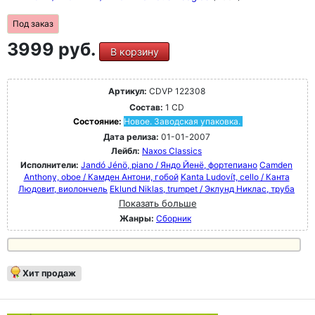
Под заказ
3999 руб.
В корзину
Артикул:
CDVP 122308
Состав:
1 CD
Состояние:
Новое. Заводская упаковка.
Дата релиза:
01-01-2007
Лейбл:
Naxos Classics
Исполнители:
Jandó Jénö, piano / Яндо Йенё, фортепиано
Camden
Anthony, oboe / Камден Антони, гобой
Kanta Ludovít, cello / Канта
Людовит, виолончель
Eklund Niklas, trumpet / Эклунд Никлас, труба
Показать больше
Жанры:
Сборник
Хит продаж