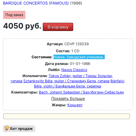
BAROQUE CONCERTOS (FAMOUS)
(1996)
Под заказ
4050 руб.
В корзину
Артикул:
CDVP 125039
Состав:
1 CD
Состояние:
Новое. Заводская упаковка.
Дата релиза:
01-01-1996
Лейбл:
Naxos Classics
Исполнители:
Tokos Zoltán, guitar / Токош Зольтан,
гитара
Sztankovitz Béla, guitar / Станкович Бела, гитара
Bánfalvi
Béla, violin / Банфальви Бела, скрипка
Композиторы:
Bach, Johann Sebastian / Бах Иоганн Себастьян
Показать больше
Жанры:
Концерт
Хит продаж