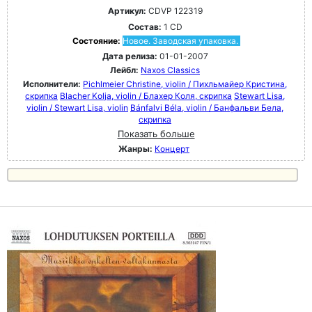
Артикул:
CDVP 122319
Состав:
1 CD
Состояние:
Новое. Заводская упаковка.
Дата релиза:
01-01-2007
Лейбл:
Naxos Classics
Исполнители:
Pichlmeier Christine, violin / Пихльмайер Кристина,
скрипка
Blacher Kolja, violin / Блахер Коля, скрипка
Stewart Lisa,
violin / Stewart Lisa, violin
Bánfalvi Béla, violin / Банфальви Бела,
скрипка
Показать больше
Жанры:
Концерт