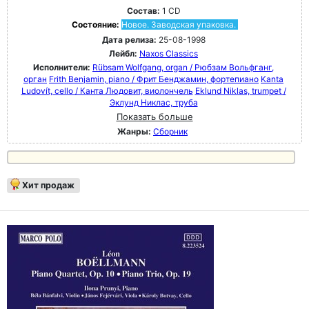
Состав:
1 CD
Состояние:
Новое. Заводская упаковка.
Дата релиза:
25-08-1998
Лейбл:
Naxos Classics
Исполнители:
Rübsam Wolfgang, organ / Рюбзам Вольфганг,
орган
Frith Benjamin, piano / Фрит Бенджамин, фортепиано
Kanta
Ludovít, cello / Канта Людовит, виолончель
Eklund Niklas, trumpet /
Эклунд Никлас, труба
Показать больше
Жанры:
Сборник
Хит продаж