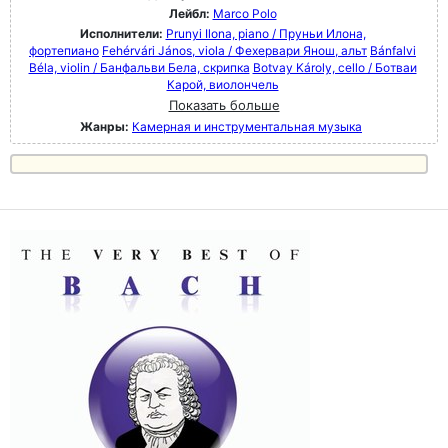
Лейбл:
Marco Polo
Исполнители:
Prunyi Ilona, piano / Пруньи Илона,
фортепиано
Fehérvári János, viola / Фехервари Янош, альт
Bánfalvi
Béla, violin / Банфальви Бела, скрипка
Botvay Károly, cello / Ботваи
Карой, виолончель
Показать больше
Жанры:
Камерная и инструментальная музыка