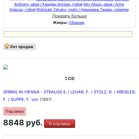
Anthony, oboe / Камден Антони, гобой
Alty Alison, oboe / Алти
Алисон, гобой
Nishizaki Takako, violin / Нишизаки Такако, скрипка
Показать больше
Жанры:
Сборник
Хит продаж
1 CD
SPRING IN VIENNA - STRAUSS II, / LEHAR, F. / STOLZ, R. / KREISLER,
F. / SUPPE, F. von
(1997)
Под заказ
8848 руб.
В корзину