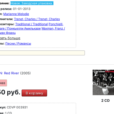
ояние:
Новое. Заводская упаковка.
 релиза:
01-01-2013
л:
Marianne Melodie
лнители:
Trenet, Charles / Trenet, Charles
озиторы:
Traditional / Traditional
Ponchielli,
care / Понкьелли Амилькаре
Waxman, Franz /
ман Франц
зать больше
ры:
Песни / Романсы
N: Red River
(2005)
аказ
0 руб.
В корзину
2 CD
кул:
CDVP 003931
ав:
1 CD