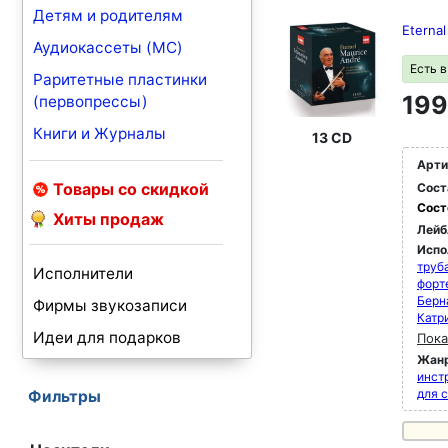
Детям и родителям
Eterna
Аудиокассеты (MC)
Есть 
Раритетные пластинки
199
(первопрессы)
Книги и Журналы
13 CD
Арти
Товары со скидкой
Сост
Сост
Хиты продаж
Лейб
Испо
труб
Исполнители
форт
Берн
Фирмы звукозаписи
Катр
Идеи для подарков
Пока
Жан
инст
для 
Фильтры