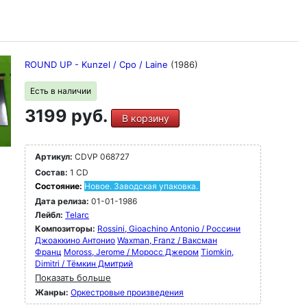
ROUND UP - Kunzel / Cpo / Laine
(1986)
Есть в наличии
3199 руб.
В корзину
Артикул:
CDVP 068727
Состав:
1 CD
Состояние:
Новое. Заводская упаковка.
Дата релиза:
01-01-1986
Лейбл:
Telarc
Композиторы:
Rossini, Gioachino Antonio / Россини
Джоаккино Антонио
Waxman, Franz / Ваксман
Франц
Moross, Jerome / Моросс Джером
Tiomkin,
Dimitri / Тёмкин Дмитрий
Показать больше
Жанры:
Оркестровые произведения