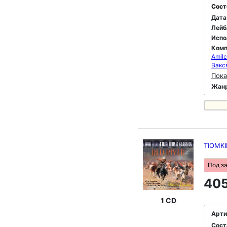
Сост
Дата
Лейб
Испо
Комп
Amil
Вакс
Пока
Жан
TIOMKI
Под з
405
1 CD
Арти
Сост