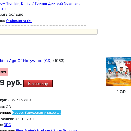
ром
Tiomkin, Dimitri / Тёмкин Дмитрий
Newman /
man
зать больше
ры:
Orchesterwerke
lden Age Of Hollywood (CD)
(1953)
аказ
9 руб.
В корзину
1 CD
кул:
CDVP 153610
ав:
CD
ояние:
Новое. Заводская упаковка.
 релиза:
03-11-2011
л:
RPO
лнители:
Elms Roderick, piano / Элмс Родерик,