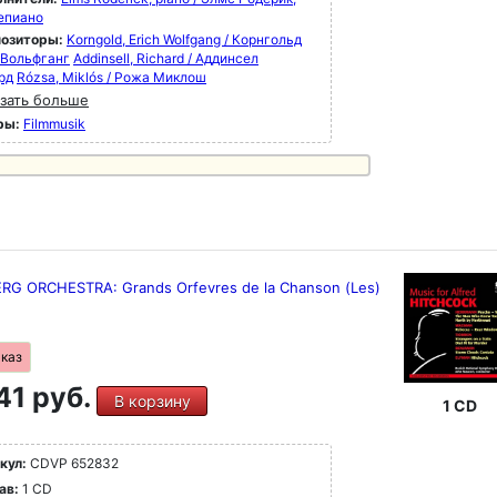
епиано
озиторы:
Korngold, Erich Wolfgang / Корнгольд
 Вольфганг
Addinsell, Richard / Аддинсел
рд
Rózsa, Miklós / Рожа Миклош
зать больше
ры:
Filmmusik
RG ORCHESTRA: Grands Orfevres de la Chanson (Les)
аказ
41 руб.
В корзину
1 CD
кул:
CDVP 652832
ав:
1 CD