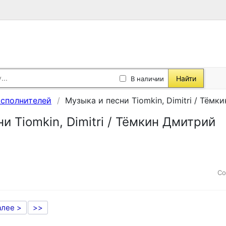
Найти
В наличии
исполнителей
Музыка и песни Tiomkin, Dimitri / Тёмк
и Tiomkin, Dimitri / Тёмкин Дмитрий
Со
алее >
>>