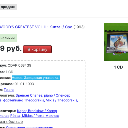
 продаж
OOD'S GREATEST VOL II - Kunzel / Cpo
(1993)
в наличии
9 руб.
В корзину
кул:
CDVP 068439
1 CD
ав:
1 CD
ояние:
Новое. Заводская упаковка.
 релиза:
01-01-1993
л:
Telarc
лнители:
Spencer Charles, piano / Спенсер
з, фортепиано
Theodorakis, Mikis / Theodorakis,
озиторы:
Kaper, Bronislaw / Капер
ислав
Rózsa, Miklós / Рожа Миклош
зать больше
ры:
Оркестровые произведения