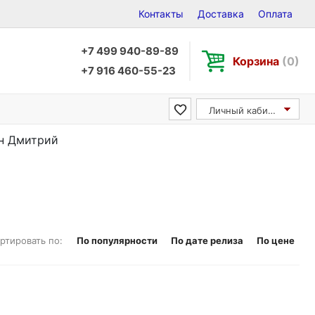
Контакты
Доставка
Оплата
+7 499 940-89-89
Корзина
(0)
+7 916 460-55-23
Личный кабинет
ин Дмитрий
ртировать по:
По популярности
По дате релиза
По цене