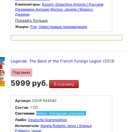
Композиторы:
Rossini, Gioachino Antonio / Россини
Джоаккино Антонио
Moross, Jerome / Моросс
Джером
Показать больше
Жанры:
Pop
Оркестровые произведения
Legende: The Band of the French Foreign Legion
(2013)
Под заказ
5999 руб.
В корзину
Артикул:
CDVP 644540
Состав:
1 CD
Состояние:
Новое. Заводская упаковка.
Лейбл:
Deutsche Grammophon
Исполнители:
Alagna Roberto, tenor / Аланья
Роберто, тенор