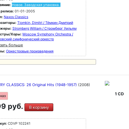
ояние:
Новое. Заводская упаковка.
 релиза:
01-01-2005
л:
Naxos Classics
озиторы:
Tiomkin, Dimitri / Тёмкин Дмитрий
ижеры:
Stromberg William / Стромберг Уильям
естры/Хоры:
Moscow Symphony Orchestra /
овский симфонический оркестр
зать больше
ры:
Оркестровые произведения
Y CLASSICS: 26 Original Hits (1948-1957)
(2008)
1 CD
аказ
9 руб.
В корзину
кул:
CDVP 102241