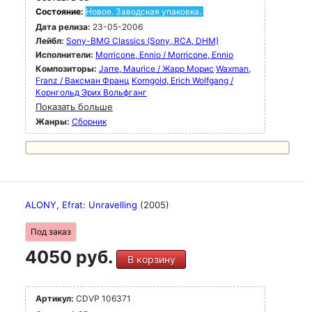
Состояние:
Новое. Заводская упаковка.
Дата релиза:
23-05-2006
Лейбл:
Sony-BMG Classics (Sony, RCA, DHM)
Исполнители:
Morricone, Ennio / Morricone, Ennio
Композиторы:
Jarre, Maurice / Жарр Морис
Waxman,
Franz / Ваксман Франц
Korngold, Erich Wolfgang /
Корнгольд Эрих Вольфганг
Показать больше
Жанры:
Сборник
ALONY, Efrat: Unravelling
(2005)
Под заказ
4050 руб.
В корзину
Артикул:
CDVP 106371