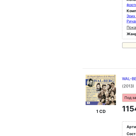
форт
Комп
Эрих
Рича
Пока
Жан
WAL-BE
(2013)
Под з
115
1 CD
Арти
Сост