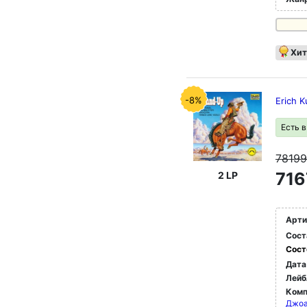
Хит
-8%
Erich K
Есть 
7819
716
2 LP
Арти
Сост
Сост
Дата
Лейб
Комп
Джоа