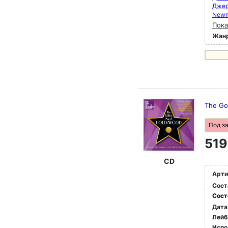
Дже
New
Пока
Жан
The Go
Под з
519
CD
Арти
Сост
Сост
Дата
Лейб
Испо