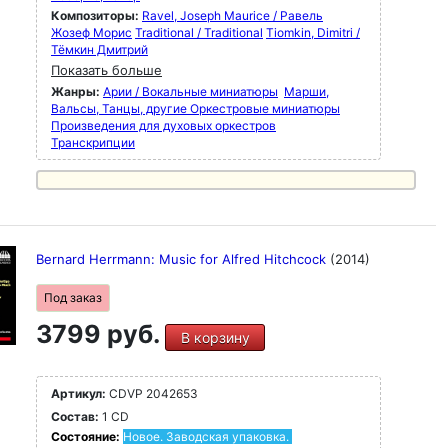
Композиторы:
Ravel, Joseph Maurice / Равель
Жозеф Морис
Traditional / Traditional
Tiomkin, Dimitri /
Тёмкин Дмитрий
Показать больше
Жанры:
Арии / Вокальные миниатюры
Марши,
Вальсы, Танцы, другие Оркестровые миниатюры
Произведения для духовых оркестров
Транскрипции
Bernard Herrmann: Music for Alfred Hitchcock
(2014)
Под заказ
3799 руб.
В корзину
Артикул:
CDVP 2042653
Состав:
1 CD
Состояние:
Новое. Заводская упаковка.