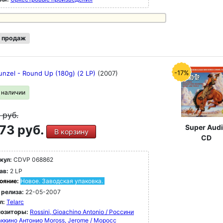
 продаж
-17%
unzel - Round Up (180g) (2 LP)
(2007)
в наличии
9
руб.
73 руб.
Super Aud
В корзину
CD
кул:
CDVP 068862
ав:
2 LP
ояние:
Новое. Заводская упаковка.
 релиза:
22-05-2007
л:
Telarc
озиторы:
Rossini, Gioachino Antonio / Россини
ккино Антонио
Moross, Jerome / Моросс