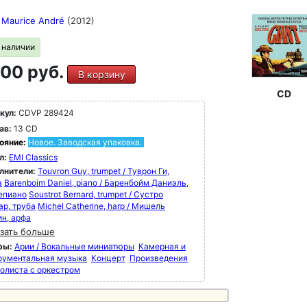
l Maurice André
(2012)
в наличии
00 руб.
В корзину
CD
кул:
CDVP 289424
ав:
13 CD
ояние:
Новое. Заводская упаковка.
л:
EMI Classics
лнители:
Touvron Guy, trumpet / Туврон Ги,
а
Barenboim Daniel, piano / Баренбойм Даниэль,
епиано
Soustrot Bernard, trumpet / Сустро
ар, труба
Michel Catherine, harp / Мишель
ин, арфа
зать больше
ры:
Арии / Вокальные миниатюры
Камерная и
рументальная музыка
Концерт
Произведения
солиста с оркестром