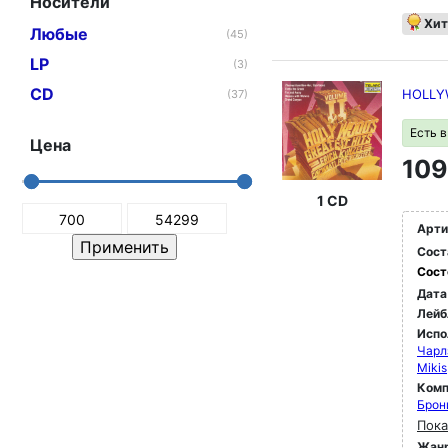
Носители
Хит
Любые
(45)
LP
(3)
CD
HOLLYW
(37)
Есть 
Цена
109
1 CD
Арти
Сост
Сост
Дата
Лейб
Испо
Чарл
Mikis
Комп
Брон
Пока
Жан