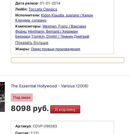
Дата релиза:
01-01-2014
Лейбл:
Toccata Classics
Исполнители:
Kidon Klaudia, soprano / Кидон
Клаудиа, сопрано
Композиторы:
Waxman, Franz / Ваксман
Франц
Herrmann, Bernard / Херрман
Бернард
Tiomkin, Dimitri / Тёмкин Дмитрий
Показать больше
Жанры:
Оркестровые произведения
The Essential Hollywood - Various
(2006)
Под заказ
8098 руб.
В корзину
Артикул:
CDVP 099383
Состав:
2 CD