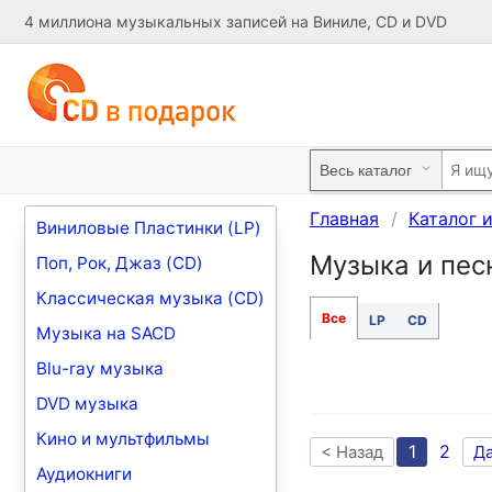
4 миллиона музыкальных записей на Виниле, CD и DVD
Главная
Каталог 
Виниловые Пластинки (LP)
Музыка и песн
Поп, Рок, Джаз (CD)
Классическая музыка (CD)
Все
LP
CD
Музыка на SACD
Blu-ray музыка
DVD музыка
Кино и мультфильмы
1
2
< Назад
Д
Аудиокниги