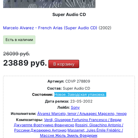
Super Audio CD
Marcelo Alvarez - French Arias (Super Audio CD)
(2002)
Есть в наличии
26099
руб.
23889 руб.
В корзину
Артикул:
CDVP 278809
Состав:
Super Audio CD
Состояние:
Новое. Заводская упаковка.
Дата релиза:
23-05-2002
Лейбл:
Sony
Исполнители:
Álvarez Marcelo, tenor / Альварес Марсело, тенор
Композиторы:
Verdi, Giuseppe Fortunino Francesco / Верди
Джузеппе Фортунино Франческо
Rossini, Gioachino Antonio /
Россини Джоаккино Антонио
Massenet, Jules Émile Frédéric /
Массне Жюль Эмиль Фредерик