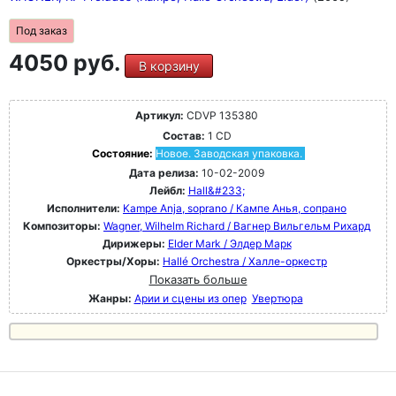
Под заказ
4050 руб.
В корзину
Артикул:
CDVP 135380
Состав:
1 CD
Состояние:
Новое. Заводская упаковка.
Дата релиза:
10-02-2009
Лейбл:
Hall&#233;
Исполнители:
Kampe Anja, soprano / Кампе Анья, сопрано
Композиторы:
Wagner, Wilhelm Richard / Вагнер Вильгельм Рихард
Дирижеры:
Elder Mark / Элдер Марк
Оркестры/Хоры:
Hallé Orchestra / Халле-оркестр
Показать больше
Жанры:
Арии и сцены из опер
Увертюра