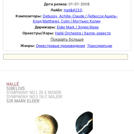
Дата релиза:
01-01-2008
Лейбл:
Hall&#233;
Композиторы:
Debussy, Achille-Claude / Дебюсси Ашиль-
Клод
Matthews, Colin / Мэттьюс Колин
Дирижеры:
Elder Mark / Элдер Марк
Оркестры/Хоры:
Hallé Orchestra / Халле-оркестр
Показать больше
Жанры:
Оркестровые произведения
Транскрипции