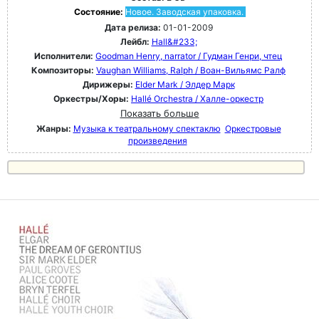
Состояние:
Новое. Заводская упаковка.
Дата релиза:
01-01-2009
Лейбл:
Hall&#233;
Исполнители:
Goodman Henry, narrator / Гудман Генри, чтец
Композиторы:
Vaughan Williams, Ralph / Воан-Вильямс Ралф
Дирижеры:
Elder Mark / Элдер Марк
Оркестры/Хоры:
Hallé Orchestra / Халле-оркестр
Показать больше
Жанры:
Музыка к театральному спектаклю
Оркестровые
произведения