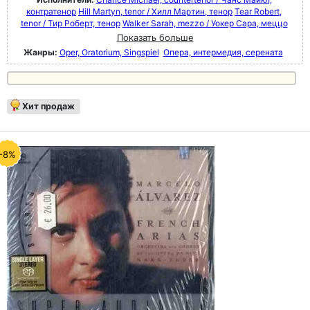
контратенор
Hill Martyn, tenor / Хилл Мартин, тенор
Tear Robert,
tenor / Тир Роберт, тенор
Walker Sarah, mezzo / Уокер Сара, меццо
Показать больше
Жанры:
Oper, Oratorium, Singspiel
Опера, интермедия, серената
Хит продаж
-8%