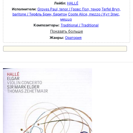
Лейбл:
HALLÉ
Исполнители:
Groves Paul, tenor / Гровс Пол, тенор
Terfel Bryn,
baritone / Терфль Брин, баритон
Coote Alice, mezzo / Кут Элис,
меццо
Композиторы:
Traditional / Traditional
Показать больше
Жанры:
Оратория