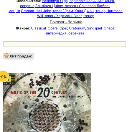
Исполнители:
Pasichnyk Olga, soprano / Пасичник Ольга,
сопрано
Sokolova Ljubov, mezzo / Соколова Любовь,
меццо
Graham-Hall John, tenor / Грэм-Холл Джон, тенор
Hartmann
Will, tenor / Хартманн Уилл, тенор
Показать больше
Жанры:
Classical
Opera
Oper, Oratorium, Singspiel
Опера,
интермедия, серената
Хит продаж
-9%