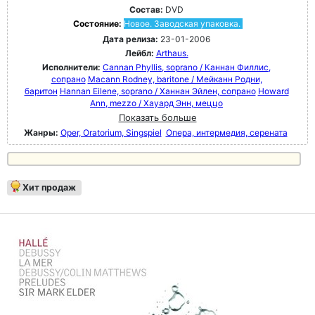
Состав:
DVD
Состояние:
Новое. Заводская упаковка.
Дата релиза:
23-01-2006
Лейбл:
Arthaus.
Исполнители:
Cannan Phyllis, soprano / Каннан Филлис,
сопрано
Macann Rodney, baritone / Мейканн Родни,
баритон
Hannan Eilene, soprano / Ханнан Эйлен, сопрано
Howard
Ann, mezzo / Хауард Энн, меццо
Показать больше
Жанры:
Oper, Oratorium, Singspiel
Опера, интермедия, серената
Хит продаж