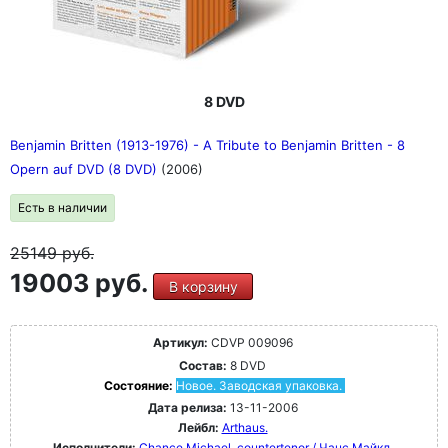
8 DVD
Benjamin Britten (1913-1976) - A Tribute to Benjamin Britten - 8
Opern auf DVD (8 DVD)
(2006)
Есть в наличии
25149
руб.
19003 руб.
В корзину
Артикул:
CDVP 009096
Состав:
8 DVD
Состояние:
Новое. Заводская упаковка.
Дата релиза:
13-11-2006
Лейбл:
Arthaus.
Исполнители:
Chance Michael, countertenor / Чанс Майкл,