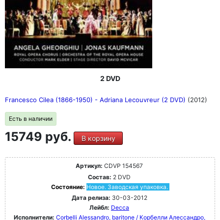
2 DVD
Francesco Cilea (1866-1950) - Adriana Lecouvreur (2 DVD)
(2012)
Есть в наличии
15749 руб.
В корзину
Артикул:
CDVP 154567
Состав:
2 DVD
Состояние:
Новое. Заводская упаковка.
Дата релиза:
30-03-2012
Лейбл:
Decca
Исполнители:
Corbelli Alessandro, baritone / Корбелли Алессандро,