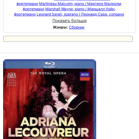
фортепиано
Martineau Malcolm, piano / Мартино Малколм,
фортепиано
Marshall Wayne, piano / Маршалл Уэйн,
фортепиано
Leonard Sarah, soprano / Леонард Сара, сопрано
Показать больше
Жанры:
Сборник