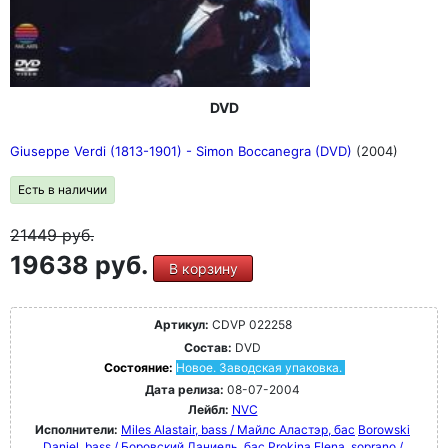
DVD
Giuseppe Verdi (1813-1901) - Simon Boccanegra (DVD)
(2004)
Есть в наличии
21449
руб.
19638 руб.
В корзину
Артикул:
CDVP 022258
Состав:
DVD
Состояние:
Новое. Заводская упаковка.
Дата релиза:
08-07-2004
Лейбл:
NVC
Исполнители:
Miles Alastair, bass / Майлс Аластэр, бас
Borowski
Daniel, bass / Боровский Даниель, бас
Prokina Elena, soprano /