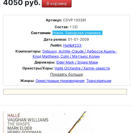
4050 руб.
В корзину
Артикул:
CDVP 135381
Состав:
1 CD
Состояние:
Новое. Заводская упаковка.
Дата релиза:
01-01-2009
Лейбл:
Hall&#233;
Композиторы:
Debussy, Achille-Claude / Дебюсси Ашиль-
Клод
Matthews, Colin / Мэттьюс Колин
Дирижеры:
Elder Mark / Элдер Марк
Оркестры/Хоры:
Hallé Orchestra / Халле-оркестр
Показать больше
Жанры:
Оркестровые произведения
Транскрипции