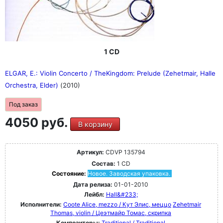
1 CD
ELGAR, E.: Violin Concerto / TheKingdom: Prelude (Zehetmair, Halle
Orchestra, Elder)
(2010)
Под заказ
4050 руб.
В корзину
Артикул:
CDVP 135794
Состав:
1 CD
Состояние:
Новое. Заводская упаковка.
Дата релиза:
01-01-2010
Лейбл:
Hall&#233;
Исполнители:
Coote Alice, mezzo / Кут Элис, меццо
Zehetmair
Thomas, violin / Цеэтмайр Томас, скрипка
Композиторы:
Traditional / Traditional