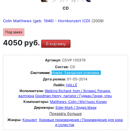
CD
Colin Matthews (geb. 1946) - Hornkonzert (CD)
(2009)
Под заказ
4050 руб.
В корзину
Артикул:
CDVP 135379
Состав:
CD
Состояние:
Новое. Заводская упаковка.
Дата релиза:
01-05-2014
Лейбл:
HALLÉ
Исполнители:
Watkins Richard, horn / Уоткинс Ричард,
валторна
Goodman Henry, narrator / Гудман Генри, чтец
Композиторы:
Matthews, Colin / Мэттьюс Колин
Дирижеры:
Elder Mark / Элдер Марк
Показать больше
Жанры:
Концерт
Хоровые произведения / Произведения для хора
и солистов