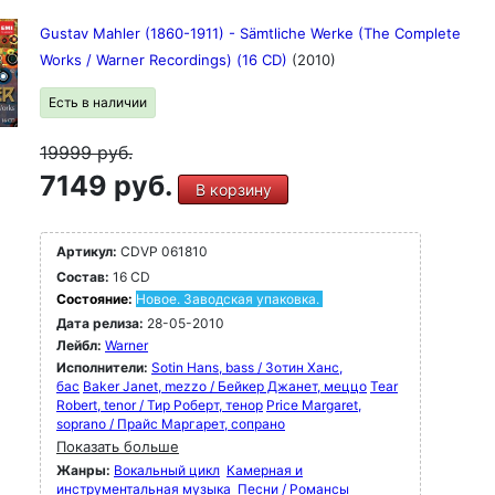
Gustav Mahler (1860-1911) - Sämtliche Werke (The Complete
Works / Warner Recordings) (16 CD)
(2010)
Есть в наличии
19999
руб.
7149 руб.
В корзину
Артикул:
CDVP 061810
Состав:
16 CD
Состояние:
Новое. Заводская упаковка.
Дата релиза:
28-05-2010
Лейбл:
Warner
Исполнители:
Sotin Hans, bass / Зотин Ханс,
бас
Baker Janet, mezzo / Бейкер Джанет, меццо
Tear
Robert, tenor / Тир Роберт, тенор
Price Margaret,
soprano / Прайс Маргарет, сопрано
Показать больше
Жанры:
Вокальный цикл
Камерная и
инструментальная музыка
Песни / Романсы