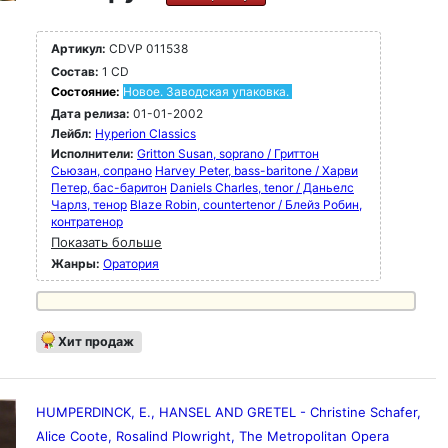
Артикул:
CDVP 011538
Состав:
1 CD
Состояние:
Новое. Заводская упаковка.
Дата релиза:
01-01-2002
Лейбл:
Hyperion Classics
Исполнители:
Gritton Susan, soprano / Гриттон
Сьюзан, сопрано
Harvey Peter, bass-baritone / Харви
Петер, бас-баритон
Daniels Charles, tenor / Даньелс
Чарлз, тенор
Blaze Robin, countertenor / Блейз Робин,
контратенор
Показать больше
Жанры:
Оратория
Хит продаж
HUMPERDINCK, E., HANSEL AND GRETEL - Christine Schafer,
Alice Coote, Rosalind Plowright, The Metropolitan Opera