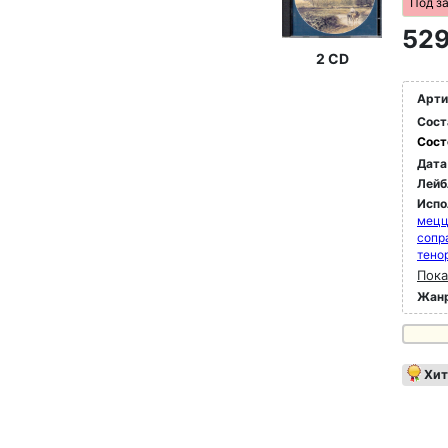
Под з
529
2 CD
Арти
Сост
Сост
Дата
Лейб
Испо
мец
сопр
тено
Пока
Жан
Хит