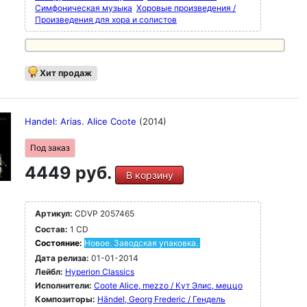
Симфоническая музыка
Хоровые произведения /
Произведения для хора и солистов
Хит продаж
Handel: Arias. Alice Coote
(2014)
Под заказ
4449 руб.
В корзину
Артикул:
CDVP 2057465
Состав:
1 CD
Состояние:
Новое. Заводская упаковка.
Дата релиза:
01-01-2014
Лейбл:
Hyperion Classics
Исполнители:
Coote Alice, mezzo / Кут Элис, меццо
Композиторы:
Händel, Georg Frederic / Гендель