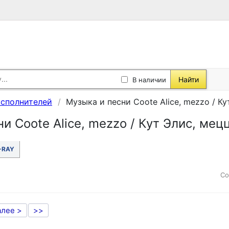
Найти
В наличии
исполнителей
Музыка и песни Coote Alice, mezzo / Ку
и Coote Alice, mezzo / Кут Элис, мец
-RAY
Со
алее >
>>