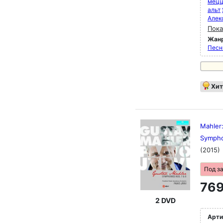
мец
альт
Алек
Пока
Жан
Песн
Хит
Mahler:
Sympho
(2015)
Под з
769
2 DVD
Арти