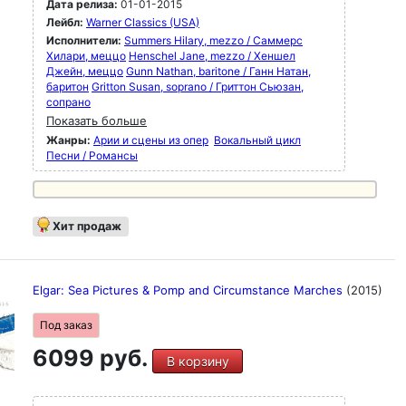
Дата релиза:
01-01-2015
Лейбл:
Warner Classics (USA)
Исполнители:
Summers Hilary, mezzo / Саммерс
Хилари, меццо
Henschel Jane, mezzo / Хеншел
Джейн, меццо
Gunn Nathan, baritone / Ганн Натан,
баритон
Gritton Susan, soprano / Гриттон Сьюзан,
сопрано
Показать больше
Жанры:
Арии и сцены из опер
Вокальный цикл
Песни / Романсы
Хит продаж
Elgar: Sea Pictures & Pomp and Circumstance Marches
(2015)
Под заказ
6099 руб.
В корзину