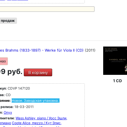
 продаж
s Brahms (1833-1897) - Werke für Viola II (CD)
(2011)
аказ
9 руб.
В корзину
1 CD
кул:
CDVP 147120
ав:
CD
ояние:
Новое. Заводская упаковка.
 релиза:
18-03-2011
л:
Onyx
лнители:
Wass Ashley, piano / Уосс Эшли,
епиано
Coote Alice, mezzo / Кут Элис,