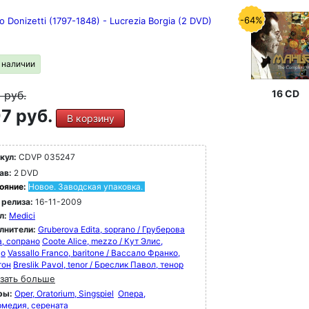
-64%
 Donizetti (1797-1848) - Lucrezia Borgia (2 DVD)
в наличии
16 CD
9
руб.
7 руб.
В корзину
кул:
CDVP 035247
ав:
2 DVD
ояние:
Новое. Заводская упаковка.
 релиза:
16-11-2009
л:
Medici
лнители:
Gruberova Edita, soprano / Груберова
а, сопрано
Coote Alice, mezzo / Кут Элис,
цо
Vassallo Franco, baritone / Вассало Франко,
тон
Breslik Pavol, tenor / Бреслик Павол, тенор
зать больше
ры:
Oper, Oratorium, Singspiel
Опера,
рмедия, серената