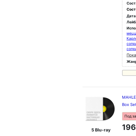
Сост
Сост
Дата
Лейб
Испо
мец
Карл
сопр
сопр
Пока
Жан
MAHLER,
Box Se
Под з
196
5 Blu-ray