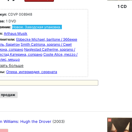
1 CD
кул:
CDVP 008948
ав:
1 DVD
ояние:
Новое. Заводская упаковка.
л:
Arthaus Musik
лнители:
Ebbecke Michael, baritone / Эббекке
ль, баритон
Smith Catriona, soprano / Смит
иона, сопрано
Naglestad Catherine, soprano /
естад Катерина, сопрано
Coote Alice, mezzo /
Элис, меццо
зать больше
ры:
Опера, интермедия, серената
 продаж
n Williams: Hugh the Drover
(2003)