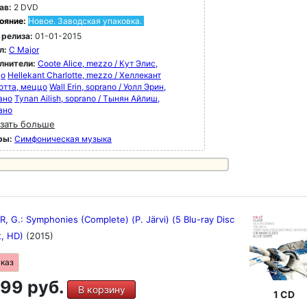
ав:
2 DVD
ояние:
Новое. Заводская упаковка.
 релиза:
01-01-2015
л:
C Major
лнители:
Coote Alice, mezzo / Кут Элис,
цо
Hellekant Charlotte, mezzo / Хеллекант
отта, меццо
Wall Erin, soprano / Уолл Эрин,
ано
Tynan Ailish, soprano / Тынян Айлиш,
ано
зать больше
ры:
Симфоническая музыка
 G.: Symphonies (Complete) (P. Järvi) (5 Blu-ray Disc
t, HD)
(2015)
аказ
99 руб.
В корзину
1 CD