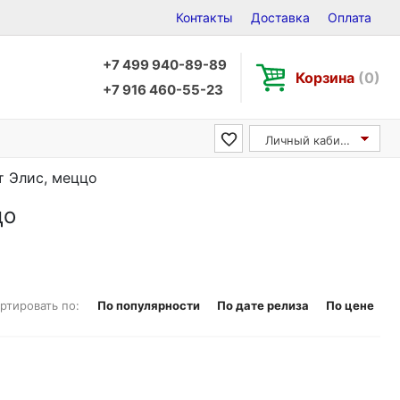
Контакты
Доставка
Оплата
+7 499 940-89-89
Корзина
(0)
+7 916 460-55-23
Личный кабинет
т Элис, меццо
цо
ртировать по:
По популярности
По дате релиза
По цене