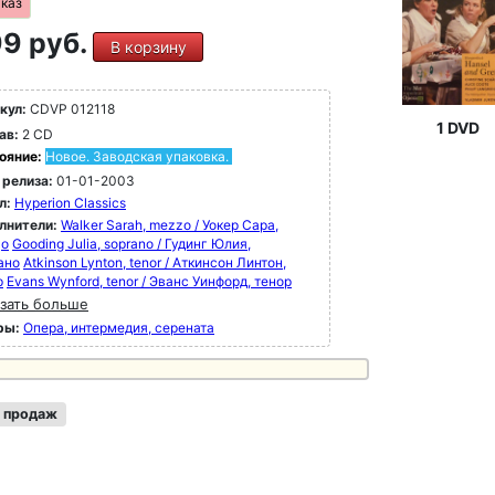
аказ
9 руб.
В корзину
кул:
CDVP 012118
1 DVD
ав:
2 CD
ояние:
Новое. Заводская упаковка.
 релиза:
01-01-2003
л:
Hyperion Classics
лнители:
Walker Sarah, mezzo / Уокер Сара,
цо
Gooding Julia, soprano / Гудинг Юлия,
ано
Atkinson Lynton, tenor / Аткинсон Линтон,
р
Evans Wynford, tenor / Эванс Уинфорд, тенор
зать больше
ры:
Опера, интермедия, серената
 продаж