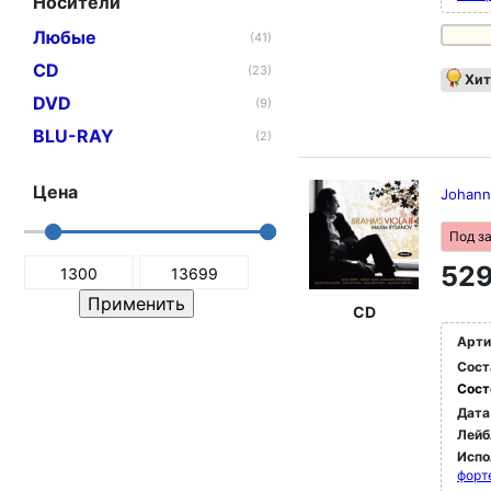
Носители
Любые
(41)
CD
(23)
Хит
DVD
(9)
BLU-RAY
(2)
Цена
Johanne
Под з
529
CD
Арти
Сост
Сост
Дата
Лейб
Испо
форт