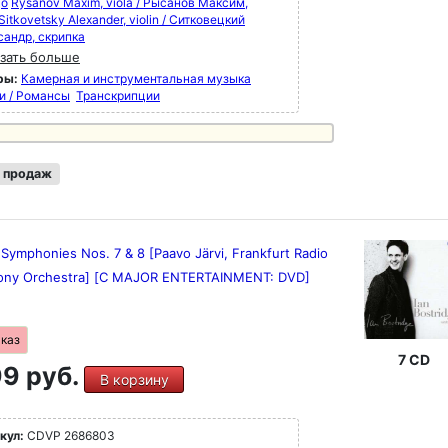
цо
Rysanov Maxim, viola / Рысанов Максим,
Sitkovetsky Alexander, violin / Ситковецкий
сандр, скрипка
зать больше
ры:
Камерная и инструментальная музыка
и / Романсы
Транскрипции
 продаж
Symphonies Nos. 7 & 8 [Paavo Järvi, Frankfurt Radio
ny Orchestra] [C MAJOR ENTERTAINMENT: DVD]
аказ
7 CD
9 руб.
В корзину
кул:
CDVP 2686803