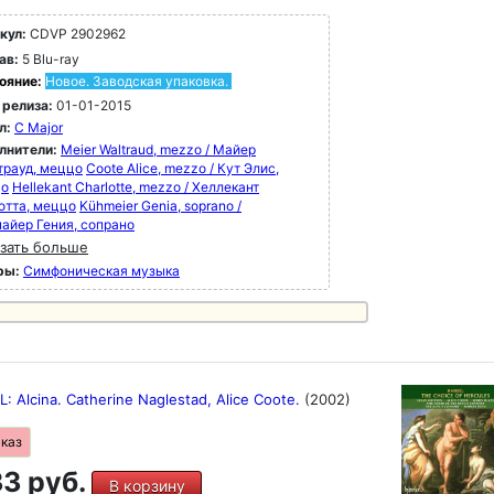
кул:
CDVP 2902962
ав:
5 Blu-ray
ояние:
Новое. Заводская упаковка.
 релиза:
01-01-2015
л:
C Major
лнители:
Meier Waltraud, mezzo / Майер
трауд, меццо
Coote Alice, mezzo / Кут Элис,
цо
Hellekant Charlotte, mezzo / Хеллекант
отта, меццо
Kühmeier Genia, soprano /
айер Гения, сопрано
зать больше
ры:
Симфоническая музыка
 Alcina. Catherine Naglestad, Alice Coote.
(2002)
аказ
3 руб.
В корзину