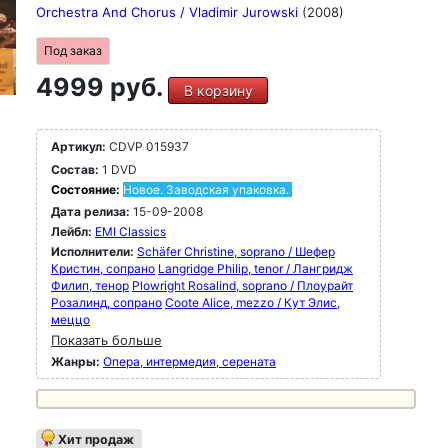
Orchestra And Chorus / Vladimir Jurowski
(2008)
Под заказ
4999 руб.
В корзину
Артикул:
CDVP 015937
Состав:
1 DVD
Состояние:
Новое. Заводская упаковка.
Дата релиза:
15-09-2008
Лейбл:
EMI Classics
Исполнители:
Schäfer Christine, soprano / Шефер
Кристин, сопрано
Langridge Philip, tenor / Лангридж
Филип, тенор
Plowright Rosalind, soprano / Плоурайт
Розалинд, сопрано
Coote Alice, mezzo / Кут Элис,
меццо
Показать больше
Жанры:
Опера, интермедия, серената
Хит продаж