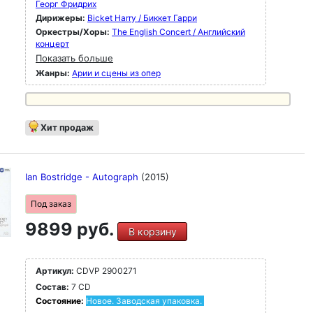
Георг Фридрих
Дирижеры:
Bicket Harry / Биккет Гарри
Оркестры/Хоры:
The English Concert / Английский
концерт
Показать больше
Жанры:
Арии и сцены из опер
Хит продаж
Ian Bostridge - Autograph
(2015)
Под заказ
9899 руб.
В корзину
Артикул:
CDVP 2900271
Состав:
7 CD
Состояние:
Новое. Заводская упаковка.