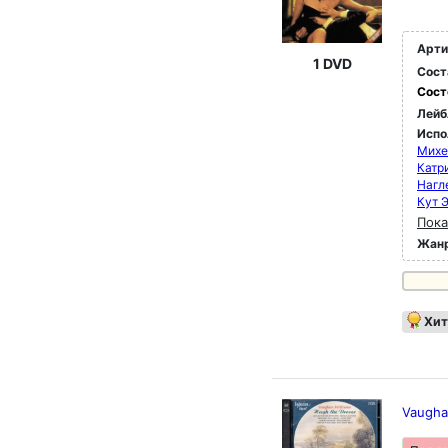
Арти
1 DVD
Сост
Сост
Лейб
Испо
Михе
Катр
Нагл
Кут 
Пока
Жан
Хит
Vaugha