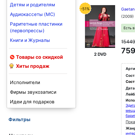
Детям и родителям
-51%
Gaetano
Аудиокассеты (MC)
(2009)
Раритетные пластинки
Есть 
(первопрессы)
Книги и Журналы
1544
759
2 DVD
Товары со скидкой
Хиты продаж
Арти
Сост
Сост
Исполнители
Дата
Фирмы звукозаписи
Лейб
Испо
Идеи для подарков
Эдит
мец
бари
Фильтры
Пока
Жан
инте