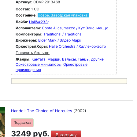
Артикул:
CDVP 2913468
Состав:
1 CD
Состояние:
Новое. Заводская упаковка.
Лейбл:
Hall&#233;
Исполнители:
Coote Alice, mezzo / Кут Элис, меццо
Композиторы:
Traditional / Traditional
Дирижеры:
Elder Mark / Элдер Марк
Оркестры/Хоры:
Hallé Orchestra / Халле-оркестр
Показать больше
Жанры:
Кантата
Марши, Вальсы, Танцы, другие
Оркестровые миниатюры
Оркестровые
произведения
Handel: The Choice of Hercules
(2002)
Под заказ
3249 руб.
В корзину