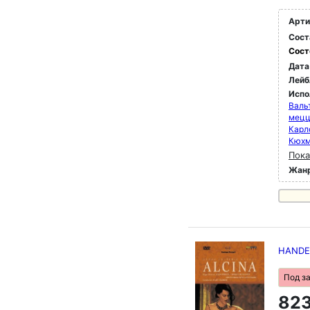
Арти
Сост
Сост
Дата
Лейб
Испо
Валь
мец
Карл
Кюхм
Пока
Жан
HANDEL:
Под з
823