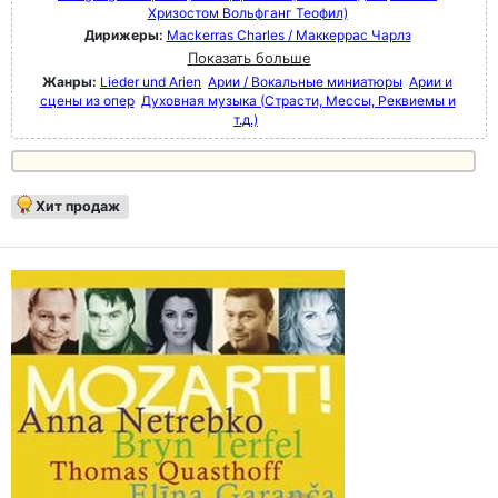
Хризостом Вольфганг Теофил)
Дирижеры:
Mackerras Charles / Маккеррас Чарлз
Показать больше
Жанры:
Lieder und Arien
Арии / Вокальные миниатюры
Арии и
сцены из опер
Духовная музыка (Страсти, Мессы, Реквиемы и
т.д.)
Хит продаж