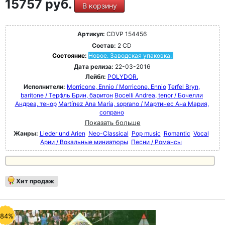
15757 руб.
В корзину
Артикул:
CDVP 154456
Состав:
2 CD
Состояние:
Новое. Заводская упаковка.
Дата релиза:
22-03-2016
Лейбл:
POLYDOR.
Исполнители:
Morricone, Ennio / Morricone, Ennio
Terfel Bryn,
baritone / Терфль Брин, баритон
Bocelli Andrea, tenor / Бочелли
Андреа, тенор
Martínez Ana María, soprano / Мартинес Ана Мария,
сопрано
Показать больше
Жанры:
Lieder und Arien
Neo-Classical
Pop music
Romantic
Vocal
Арии / Вокальные миниатюры
Песни / Романсы
Хит продаж
-84%