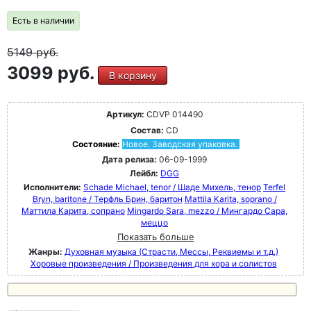
Есть в наличии
5149
руб.
3099 руб.
В корзину
Артикул:
CDVP 014490
Состав:
CD
Состояние:
Новое. Заводская упаковка.
Дата релиза:
06-09-1999
Лейбл:
DGG
Исполнители:
Schade Michael, tenor / Шаде Михель, тенор
Terfel
Bryn, baritone / Терфль Брин, баритон
Mattila Karita, soprano /
Маттила Карита, сопрано
Mingardo Sara, mezzo / Мингардо Сара,
меццо
Показать больше
Жанры:
Духовная музыка (Страсти, Мессы, Реквиемы и т.д.)
Хоровые произведения / Произведения для хора и солистов