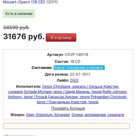
Mozart-Opern (18 CD)
(2011)
Есть в наличии
34599
руб.
31676 руб.
В корзину
Артикул:
CDVP 146118
Состав:
18 CD
Состояние:
Новое. Заводская упаковка.
Дата релиза:
22-07-2011
Лейбл:
DGG
Исполнители:
Oelze Christiane, soprano / Оэльце Кристин,
сопрано
Schade Michael, tenor / Шаде Михель, тенор
Rolfe Johnson
Anthony, tenor / Рольф Джонсон Антони, тенор
Prégardien Christoph,
tenor / Прегардьен Кристоф, тенор
Показать больше
Жанры:
Oper, Oratorium, Singspiel
Опера, интермедия, серената