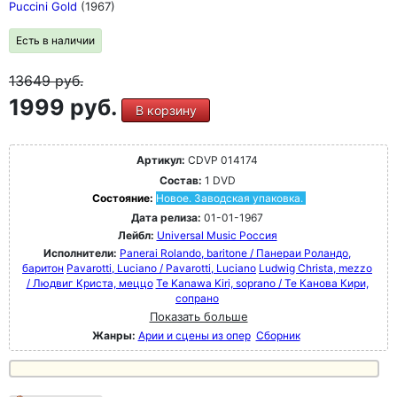
Puccini Gold
(1967)
Есть в наличии
13649
руб.
1999 руб.
В корзину
Артикул:
CDVP 014174
Состав:
1 DVD
Состояние:
Новое. Заводская упаковка.
Дата релиза:
01-01-1967
Лейбл:
Universal Music Россия
Исполнители:
Panerai Rolando, baritone / Панераи Роландо,
баритон
Pavarotti, Luciano / Pavarotti, Luciano
Ludwig Christa, mezzo
/ Людвиг Криста, меццо
Te Kanawa Kiri, soprano / Те Канова Кири,
сопрано
Показать больше
Жанры:
Арии и сцены из опер
Сборник