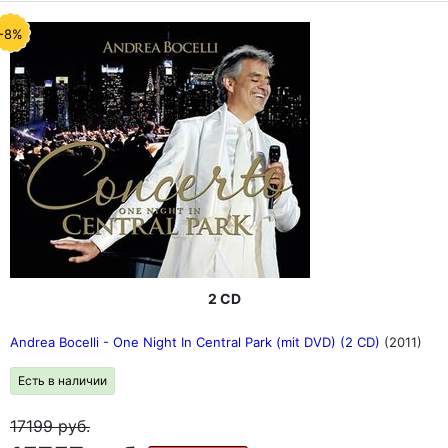
-8%
2 CD
Andrea Bocelli - One Night In Central Park (mit DVD) (2 CD)
(2011)
Есть в наличии
17199
руб.