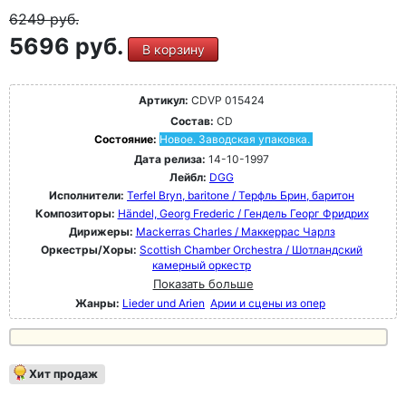
6249
руб.
5696 руб.
В корзину
Артикул:
CDVP 015424
Состав:
CD
Состояние:
Новое. Заводская упаковка.
Дата релиза:
14-10-1997
Лейбл:
DGG
Исполнители:
Terfel Bryn, baritone / Терфль Брин, баритон
Композиторы:
Händel, Georg Frederic / Гендель Георг Фридрих
Дирижеры:
Mackerras Charles / Маккеррас Чарлз
Оркестры/Хоры:
Scottish Chamber Orchestra / Шотландский
камерный оркестр
Показать больше
Жанры:
Lieder und Arien
Арии и сцены из опер
Хит продаж