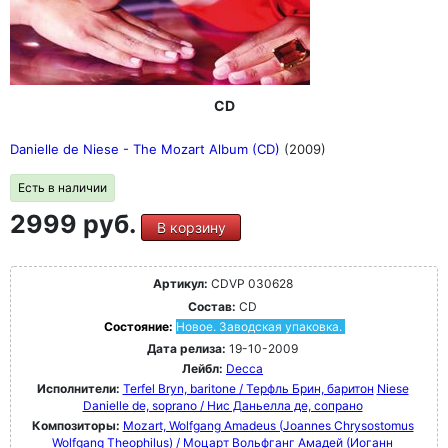
CD
Danielle de Niese - The Mozart Album (CD)
(2009)
Есть в наличии
2999 руб.
В корзину
Артикул:
CDVP 030628
Состав:
CD
Состояние:
Новое. Заводская упаковка.
Дата релиза:
19-10-2009
Лейбл:
Decca
Исполнители:
Terfel Bryn, baritone / Терфль Брин, баритон
Niese
Danielle de, soprano / Нис Даньелла де, сопрано
Композиторы:
Mozart, Wolfgang Amadeus (Joannes Chrysostomus
Wolfgang Theophilus) / Моцарт Вольфганг Амадей (Иоганн