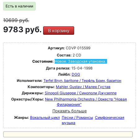
Есть в наличии
10699
руб.
9783 руб.
В корзину
Артикул:
CDVP 015599
Состав:
2 CD
Состояние:
Новое. Заводская упаковка.
Дата релиза:
15-04-1998
Лейбл:
DGG
Исполнители:
Terfel Bryn, baritone / Терфль Брин, баритон
Композиторы:
Mahler, Gustav / Малер Густав
Дирижеры:
Sinopoli Giuseppe / Синополи Джузеппе
Оркестры/Хоры:
New Philharmonia Orchestra / Оркестр "Новая
Филармония"
Показать больше
Жанры:
Вокальный цикл
Песни / Романсы
Симфоническая
музыка