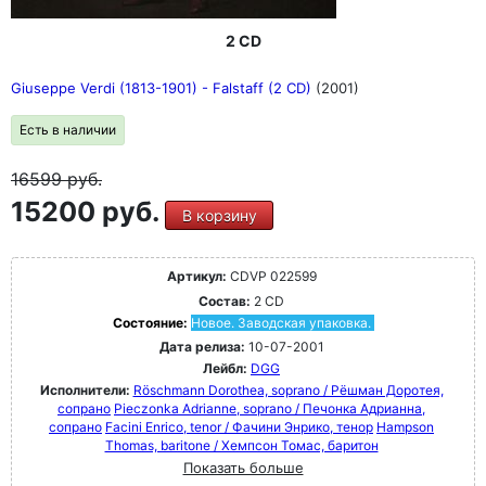
2 CD
Giuseppe Verdi (1813-1901) - Falstaff (2 CD)
(2001)
Есть в наличии
16599
руб.
15200 руб.
В корзину
Артикул:
CDVP 022599
Состав:
2 CD
Состояние:
Новое. Заводская упаковка.
Дата релиза:
10-07-2001
Лейбл:
DGG
Исполнители:
Röschmann Dorothea, soprano / Рёшман Доротея,
сопрано
Pieczonka Adrianne, soprano / Печонка Адрианна,
сопрано
Facini Enrico, tenor / Фачини Энрико, тенор
Hampson
Thomas, baritone / Хемпсон Томас, баритон
Показать больше