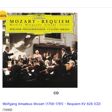
-40%
CD
Wolfgang Amadeus Mozart (1756-1791) - Requiem KV 626 (CD)
(1999)