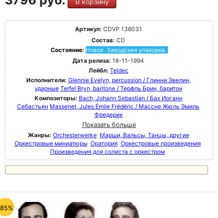
В корзину
Артикул:
CDVP 136031
Состав:
CD
Состояние:
Новое. Заводская упаковка.
Дата релиза:
18-11-1994
Лейбл:
Teldec
Исполнители:
Glennie Evelyn, percussion / Глинни Эвелин,
ударные
Terfel Bryn, baritone / Терфль Брин, баритон
Композиторы:
Bach, Johann Sebastian / Бах Иоганн
Себастьян
Massenet, Jules Émile Frédéric / Массне Жюль Эмиль
Фредерик
Показать больше
Жанры:
Orchesterwerke
Марши, Вальсы, Танцы, другие
Оркестровые миниатюры
Оратория
Оркестровые произведения
Произведения для солиста с оркестром
-85%