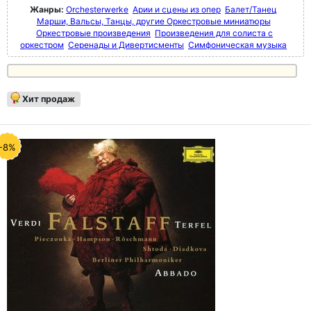
Жанры:
Orchesterwerke
Арии и сцены из опер
Балет/Танец
Марши, Вальсы, Танцы, другие Оркестровые миниатюры
Оркестровые произведения
Произведения для солиста с
оркестром
Серенады и Дивертисменты
Симфоническая музыка
Хит продаж
-8%