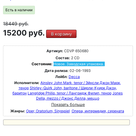
Есть в наличии
18449
руб.
15200 руб.
В корзину
Артикул:
CDVP 650680
Состав:
2 CD
Состояние:
Новое. Заводская упаковка.
Дата релиза:
02-06-1993
Лейбл:
Decca
Исполнители:
Ainsley John Mark, tenor / Эйнсли Джон Марк,
тенор
Shirley-Quirk John, baritone / Ширли-Куирк Джон,
баритон
Langridge Philip, tenor / Лангридж Филип, тенор
Jones
Della, mezzo / Джонс Делла, меццо
Показать больше
Жанры:
Oper, Oratorium, Singspiel
Опера, интермедия, серената