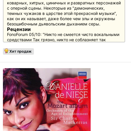
коварных, хитрых, циничных и развратных персонажей
с оперной сцены. Некоторые из "демонических,
темных чужаков в царстве этой прекрасной музыки",
как он их называет, даже более чем злы и окружены
безошибочным дьявольским дыханием серы.
Рецензии
FonoForum 05/10: "Никто не смеется чисто вокальными
средствами Так грязно, никто не соблазняет так
деликатно, никто не распространяет так много
распространяет столько ужаса и в то же время так
Хит продаж
искусно танцует на вокальном канате между жанрами
так искусно, как баритон Маки Мессер обнажает зубы
с сильным контуром Зубы, "Spotnin' Life" Гершвина из
"Порги и Бесс" бормочет один из чарльстонских
чувств, вердиевский Яго распыляет свой яд ревности,
"Комтур" Моцарта озвучивает галерея изумительных
злодеев - ослепительно инструментально окрашенной
Полом Даниэлем и Симфоническим оркестром
Шведского радио Симфонический оркестр Шведского
радио"