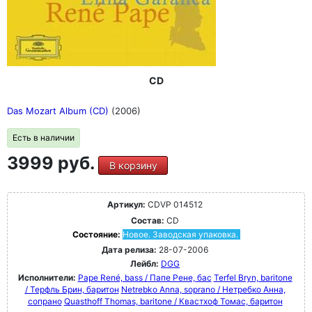
CD
Das Mozart Album (CD)
(2006)
Есть в наличии
3999 руб.
В корзину
Артикул:
CDVP 014512
Состав:
CD
Состояние:
Новое. Заводская упаковка.
Дата релиза:
28-07-2006
Лейбл:
DGG
Исполнители:
Pape René, bass / Папе Рене, бас
Terfel Bryn, baritone
/ Терфль Брин, баритон
Netrebko Anna, soprano / Нетребко Анна,
сопрано
Quasthoff Thomas, baritone / Квастхоф Томас, баритон