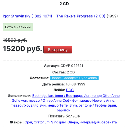
2 CD
Igor Strawinsky (1882-1971) - The Rake's Progress (2 CD)
(1999)
Есть в наличии
16599
руб.
15200 руб.
В корзину
Артикул:
CDVP 022621
Состав:
2 CD
Состояние:
Новое. Заводская упаковка.
Дата релиза:
10-08-1999
Лейбл:
DGG
Исполнители:
Bostridge Ian, tenor / Бостридж Йен, тенор
Otter Anne
Sofie von, mezzo / Оттер Анна Софи фон, меццо
Howells Anne,
mezzo / Хоуэллс Энн, меццо
Terfel Bryn, baritone / Терфль Брин,
баритон
Показать больше
Жанры:
Oper, Oratorium, Singspiel
Опера, интермедия, серената