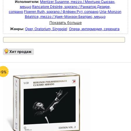
Исполнители:
Mentzer Susanne, mezzo / Ментцер Сьюзан,
меццо
Rancatore Désirée, soprano / Ранкатор Дезире,
сопрано
Floeren Ruth, soprano / Флёрен Рут, сопрано
Uria-Monzon
Béatrice, mezzo / Урия-Монзон Беатрис, меццо
Показать больше
Жанры:
Oper, Oratorium, Singspiel
Опера, интермедия, серената
Хит продаж
-9%