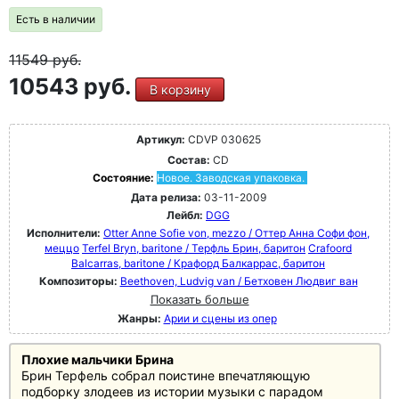
Есть в наличии
11549
руб.
10543 руб.
В корзину
Артикул:
CDVP 030625
Состав:
CD
Состояние:
Новое. Заводская упаковка.
Дата релиза:
03-11-2009
Лейбл:
DGG
Исполнители:
Otter Anne Sofie von, mezzo / Оттер Анна Софи фон,
меццо
Terfel Bryn, baritone / Терфль Брин, баритон
Crafoord
Balcarras, baritone / Крафорд Балкаррас, баритон
Композиторы:
Beethoven, Ludvig van / Бетховен Людвиг ван
Показать больше
Жанры:
Арии и сцены из опер
Плохие мальчики Брина
Брин Терфель собрал поистине впечатляющую
подборку злодеев из истории музыки с парадом