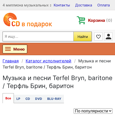
4 миллиона музыкальных записей на Виниле, CD и DVD
Контакты
Доставка
Оплата
Корзина
(0)
Найти
Меню
Главная
Каталог исполнителей
Музыка и песни
Terfel Bryn, baritone / Терфль Брин, баритон
Музыка и песни Terfel Bryn, baritone
/ Терфль Брин, баритон
Все
LP
CD
DVD
BLU-RAY