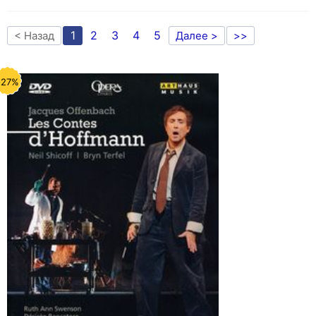
1
2
3
4
5
< Назад
Далее >
>>
-27%