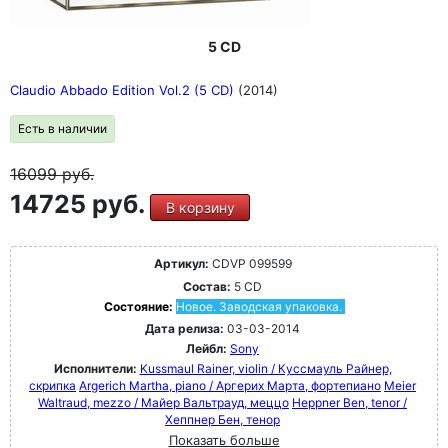
5 CD
Claudio Abbado Edition Vol.2 (5 CD)
(2014)
Есть в наличии
16099
руб.
14725 руб.
В корзину
Артикул:
CDVP 099599
Состав:
5 CD
Состояние:
Новое. Заводская упаковка.
Дата релиза:
03-03-2014
Лейбл:
Sony
Исполнители:
Kussmaul Rainer, violin / Куссмауль Райнер,
скрипка
Argerich Martha, piano / Аргерих Марта, фортепиано
Meier
Waltraud, mezzo / Майер Вальтрауд, меццо
Heppner Ben, tenor /
Хеппнер Бен, тенор
Показать больше