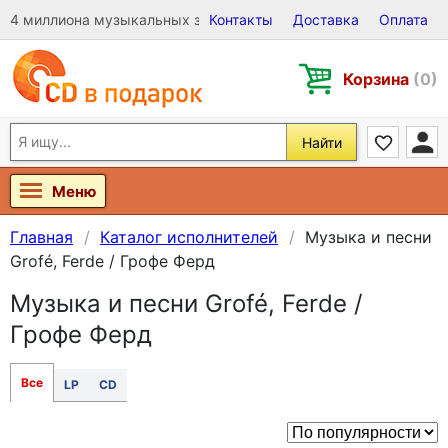
4 миллиона музыкальных записей на Виниле, CD и DVD
Контакты
Доставка
Оплата
Корзина
(0)
Найти
Меню
Главная
Каталог исполнителей
Музыка и песни
Grofé, Ferde / Грофе Ферд
Музыка и песни Grofé, Ferde /
Грофе Ферд
Все
LP
CD