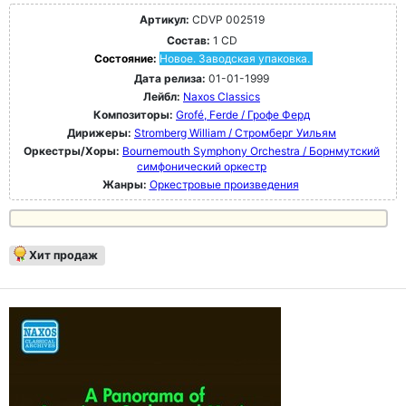
Артикул:
CDVP 002519
Состав:
1 CD
Состояние:
Новое. Заводская упаковка.
Дата релиза:
01-01-1999
Лейбл:
Naxos Classics
Композиторы:
Grofé, Ferde / Грофе Ферд
Дирижеры:
Stromberg William / Стромберг Уильям
Оркестры/Хоры:
Bournemouth Symphony Orchestra / Борнмутский
симфонический оркестр
Жанры:
Оркестровые произведения
Хит продаж