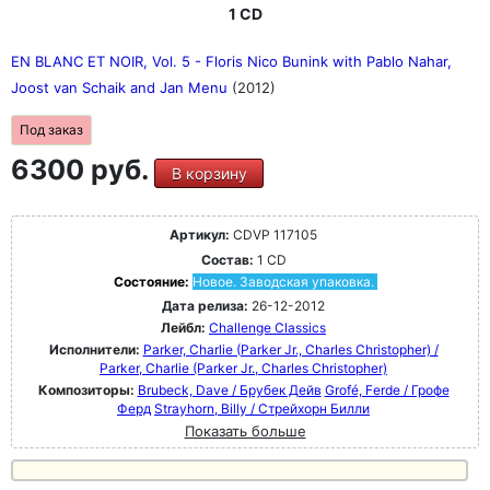
1 CD
EN BLANC ET NOIR, Vol. 5 - Floris Nico Bunink with Pablo Nahar,
Joost van Schaik and Jan Menu
(2012)
Под заказ
6300 руб.
В корзину
Артикул:
CDVP 117105
Состав:
1 CD
Состояние:
Новое. Заводская упаковка.
Дата релиза:
26-12-2012
Лейбл:
Challenge Classics
Исполнители:
Parker, Charlie (Parker Jr., Charles Christopher) /
Parker, Charlie (Parker Jr., Charles Christopher)
Композиторы:
Brubeck, Dave / Брубек Дейв
Grofé, Ferde / Грофе
Ферд
Strayhorn, Billy / Стрейхорн Билли
Показать больше