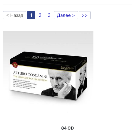
1
2
3
< Назад
Далее >
>>
84 CD