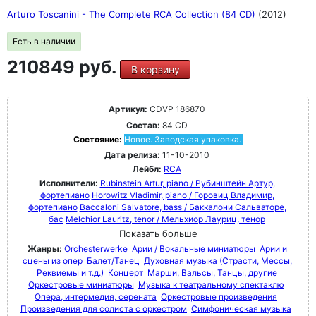
Arturo Toscanini - The Complete RCA Collection (84 CD)
(2012)
Есть в наличии
210849 руб.
В корзину
Артикул:
CDVP 186870
Состав:
84 CD
Состояние:
Новое. Заводская упаковка.
Дата релиза:
11-10-2010
Лейбл:
RCA
Исполнители:
Rubinstein Artur, piano / Рубинштейн Артур,
фортепиано
Horowitz Vladimir, piano / Горовиц Владимир,
фортепиано
Baccaloni Salvatore, bass / Баккалони Сальваторе,
бас
Melchior Lauritz, tenor / Мельхиор Лауриц, тенор
Показать больше
Жанры:
Orchesterwerke
Арии / Вокальные миниатюры
Арии и
сцены из опер
Балет/Танец
Духовная музыка (Страсти, Мессы,
Реквиемы и т.д.)
Концерт
Марши, Вальсы, Танцы, другие
Оркестровые миниатюры
Музыка к театральному спектаклю
Опера, интермедия, серената
Оркестровые произведения
Произведения для солиста с оркестром
Симфоническая музыка