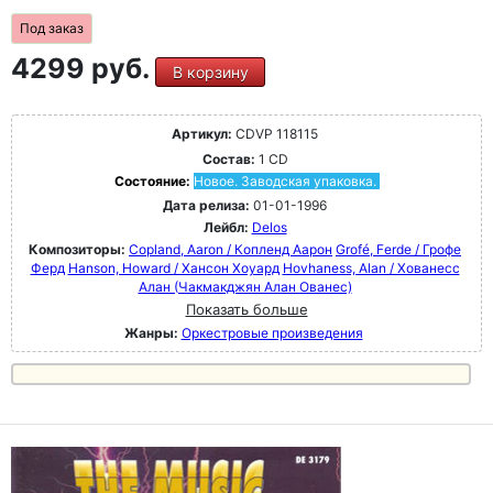
Под заказ
4299 руб.
В корзину
Артикул:
CDVP 118115
Состав:
1 CD
Состояние:
Новое. Заводская упаковка.
Дата релиза:
01-01-1996
Лейбл:
Delos
Композиторы:
Copland, Aaron / Копленд Аарон
Grofé, Ferde / Грофе
Ферд
Hanson, Howard / Хансон Хоуард
Hovhaness, Alan / Хованесс
Алан (Чакмакджян Алан Ованес)
Показать больше
Жанры:
Оркестровые произведения