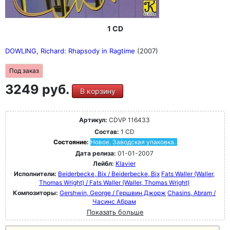
1 CD
DOWLING, Richard: Rhapsody in Ragtime
(2007)
Под заказ
3249 руб.
В корзину
Артикул:
CDVP 116433
Состав:
1 CD
Состояние:
Новое. Заводская упаковка.
Дата релиза:
01-01-2007
Лейбл:
Klavier
Исполнители:
Beiderbecke, Bix / Beiderbecke, Bix
Fats Waller (Waller,
Thomas Wright) / Fats Waller (Waller, Thomas Wright)
Композиторы:
Gershwin, George / Гершвин Джорж
Chasins, Abram /
Часинс Абрам
Показать больше