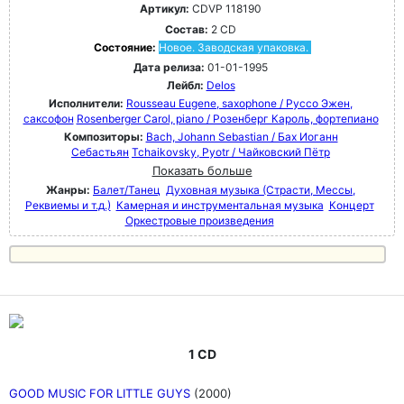
Артикул:
CDVP 118190
Состав:
2 CD
Состояние:
Новое. Заводская упаковка.
Дата релиза:
01-01-1995
Лейбл:
Delos
Исполнители:
Rousseau Eugene, saxophone / Руссо Эжен,
саксофон
Rosenberger Carol, piano / Розенберг Кароль, фортепиано
Композиторы:
Bach, Johann Sebastian / Бах Иоганн
Себастьян
Tchaikovsky, Pyotr / Чайковский Пётр
Показать больше
Жанры:
Балет/Танец
Духовная музыка (Страсти, Мессы,
Реквиемы и т.д.)
Камерная и инструментальная музыка
Концерт
Оркестровые произведения
1 CD
GOOD MUSIC FOR LITTLE GUYS
(2000)