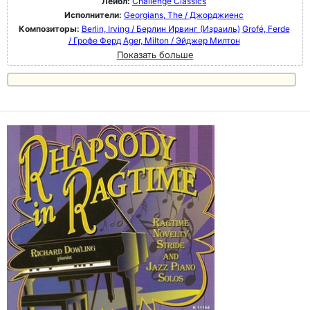
Лейбл:
Challenge Classics
Исполнители:
Georgians, The / Джорджиенс
Композиторы:
Berlin, Irving / Берлин Ирвинг (Израиль)
Grofé, Ferde
/ Грофе Ферд
Ager, Milton / Эйджер Милтон
Показать больше