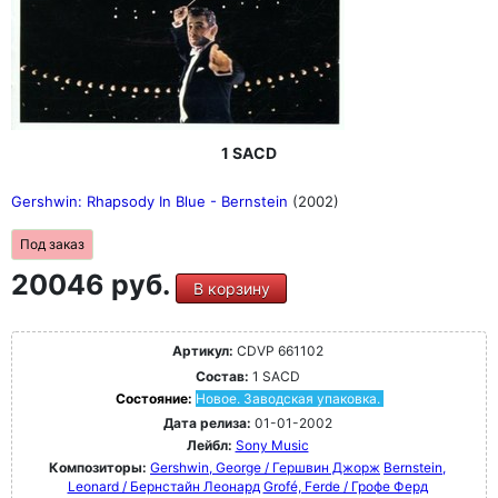
1 SACD
Gershwin: Rhapsody In Blue - Bernstein
(2002)
Под заказ
20046 руб.
В корзину
Артикул:
CDVP 661102
Состав:
1 SACD
Состояние:
Новое. Заводская упаковка.
Дата релиза:
01-01-2002
Лейбл:
Sony Music
Композиторы:
Gershwin, George / Гершвин Джорж
Bernstein,
Leonard / Бернстайн Леонард
Grofé, Ferde / Грофе Ферд