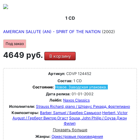
1 CD
AMERICAN SALUTE (AN) - SPIRIT OF THE NATION
(2002)
Под заказ
4649 руб.
В корзину
Артикул:
CDVP 124452
Состав:
1 CD
Состояние:
Новое. Заводская упаковка.
Дата релиза:
01-01-2002
Лейбл:
Naxos Classics
Исполнители:
Strauss Richard, piano / Штраус Рихард, фортепиано
Композиторы:
Barber, Samuel / Барбер Самьюэл
Herbert, Victor
August / Герберт Виктор Огаст
Sousa, John Philip / Соуза Джон
Филип
Показать больше
Жанры:
Оркестровые произведения