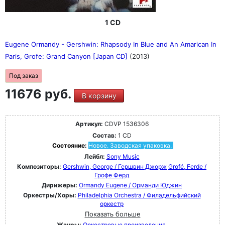
1 CD
Eugene Ormandy - Gershwin: Rhapsody In Blue and An Amarican In
Paris, Grofe: Grand Canyon [Japan CD]
(2013)
Под заказ
11676 руб.
В корзину
Артикул:
CDVP 1536306
Состав:
1 CD
Состояние:
Новое. Заводская упаковка.
Лейбл:
Sony Music
Композиторы:
Gershwin, George / Гершвин Джорж
Grofé, Ferde /
Грофе Ферд
Дирижеры:
Ormandy Eugene / Орманди Юджин
Оркестры/Хоры:
Philadelphia Orchestra / Филадельфийский
оркестр
Показать больше
Жанры:
Оркестровые произведения