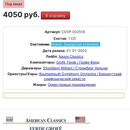
Под заказ
4050 руб.
В корзину
Артикул:
CDVP 002518
Состав:
1 CD
Состояние:
Новое. Заводская упаковка.
Дата релиза:
01-01-2002
Лейбл:
Naxos Classics
Композиторы:
Grofé, Ferde / Грофе Ферд
Дирижеры:
Stromberg William / Стромберг Уильям
Оркестры/Хоры:
Bournemouth Symphony Orchestra / Борнмутский
симфонический оркестр
Жанры:
Оркестровые произведения