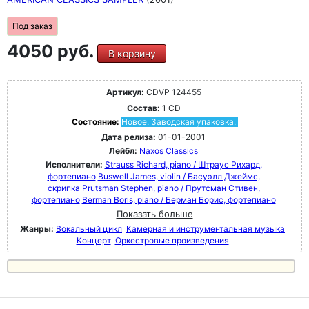
Под заказ
4050 руб.
В корзину
Артикул:
CDVP 124455
Состав:
1 CD
Состояние:
Новое. Заводская упаковка.
Дата релиза:
01-01-2001
Лейбл:
Naxos Classics
Исполнители:
Strauss Richard, piano / Штраус Рихард,
фортепиано
Buswell James, violin / Басуэлл Джеймс,
скрипка
Prutsman Stephen, piano / Прутсман Стивен,
фортепиано
Berman Boris, piano / Берман Борис, фортепиано
Показать больше
Жанры:
Вокальный цикл
Камерная и инструментальная музыка
Концерт
Оркестровые произведения