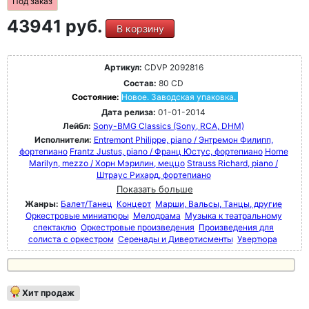
Под заказ
43941 руб.
В корзину
Артикул:
CDVP 2092816
Состав:
80 CD
Состояние:
Новое. Заводская упаковка.
Дата релиза:
01-01-2014
Лейбл:
Sony-BMG Classics (Sony, RCA, DHM)
Исполнители:
Entremont Philippe, piano / Энтремон Филипп,
фортепиано
Frantz Justus, piano / Франц Юстус, фортепиано
Horne
Marilyn, mezzo / Хорн Мэрилин, меццо
Strauss Richard, piano /
Штраус Рихард, фортепиано
Показать больше
Жанры:
Балет/Танец
Концерт
Марши, Вальсы, Танцы, другие
Оркестровые миниатюры
Мелодрама
Музыка к театральному
спектаклю
Оркестровые произведения
Произведения для
солиста с оркестром
Серенады и Дивертисменты
Увертюра
Хит продаж