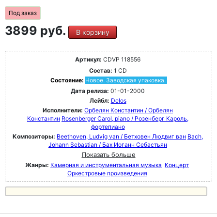
Под заказ
3899 руб.
В корзину
Артикул:
CDVP 118556
Состав:
1 CD
Состояние:
Новое. Заводская упаковка.
Дата релиза:
01-01-2000
Лейбл:
Delos
Исполнители:
Орбелян Константин / Орбелян
Константин
Rosenberger Carol, piano / Розенберг Кароль,
фортепиано
Композиторы:
Beethoven, Ludvig van / Бетховен Людвиг ван
Bach,
Johann Sebastian / Бах Иоганн Себастьян
Показать больше
Жанры:
Камерная и инструментальная музыка
Концерт
Оркестровые произведения