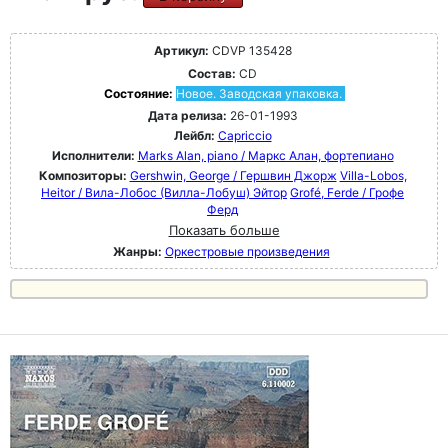
Артикул:
CDVP 135428
Состав:
CD
Состояние:
Новое. Заводская упаковка.
Дата релиза:
26-01-1993
Лейбл:
Capriccio
Исполнители:
Marks Alan, piano / Маркс Алан, фортепиано
Композиторы:
Gershwin, George / Гершвин Джорж
Villa-Lobos,
Heitor / Вила-Лобос (Вилла-Лобуш) Эйтор
Grofé, Ferde / Грофе
Ферд
Показать больше
Жанры:
Оркестровые произведения