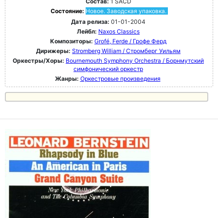
Состав:
1 SACD
Состояние:
Новое. Заводская упаковка.
Дата релиза:
01-01-2004
Лейбл:
Naxos Classics
Композиторы:
Grofé, Ferde / Грофе Ферд
Дирижеры:
Stromberg William / Стромберг Уильям
Оркестры/Хоры:
Bournemouth Symphony Orchestra / Борнмутский
симфонический оркестр
Жанры:
Оркестровые произведения