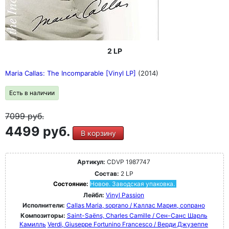
2 LP
Maria Callas: The Incomparable [Vinyl LP]
(2014)
Есть в наличии
7099
руб.
4499 руб.
В корзину
Артикул:
CDVP 1987747
Состав:
2 LP
Состояние:
Новое. Заводская упаковка.
Лейбл:
Vinyl Passion
Исполнители:
Callas Maria, soprano / Каллас Мария, сопрано
Композиторы:
Saint-Saëns, Charles Camille / Сен-Санс Шарль
Камилль
Verdi, Giuseppe Fortunino Francesco / Верди Джузеппе