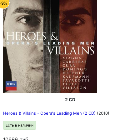
-9%
2 CD
Heroes & Villains - Opera's Leading Men (2 CD)
(2010)
Есть в наличии
10699
руб.