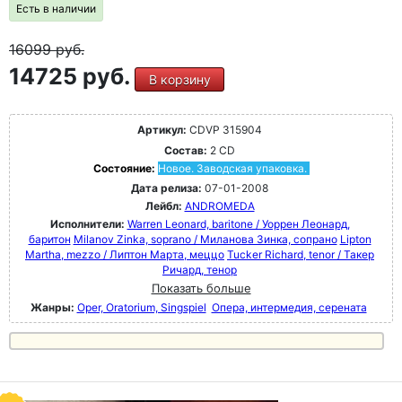
Есть в наличии
16099
руб.
14725 руб.
В корзину
Артикул:
CDVP 315904
Состав:
2 CD
Состояние:
Новое. Заводская упаковка.
Дата релиза:
07-01-2008
Лейбл:
ANDROMEDA
Исполнители:
Warren Leonard, baritone / Уоррен Леонард,
баритон
Milanov Zinka, soprano / Миланова Зинка, сопрано
Lipton
Martha, mezzo / Липтон Марта, меццо
Tucker Richard, tenor / Такер
Ричард, тенор
Показать больше
Жанры:
Oper, Oratorium, Singspiel
Опера, интермедия, серената