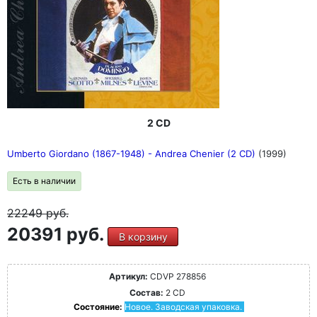
2 CD
Umberto Giordano (1867-1948) - Andrea Chenier (2 CD)
(1999)
Есть в наличии
22249
руб.
20391 руб.
В корзину
Артикул:
CDVP 278856
Состав:
2 CD
Состояние:
Новое. Заводская упаковка.