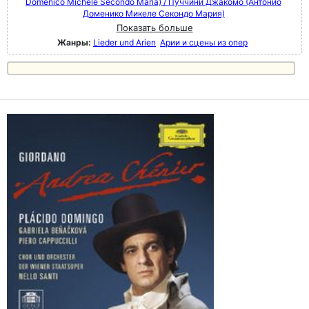
Domenico Michele Secondo Maria) / Пуччини Джакомо (Антонио
Доменико Микеле Секондо Мария)
Показать больше
Жанры:
Lieder und Arien
Арии и сцены из опер