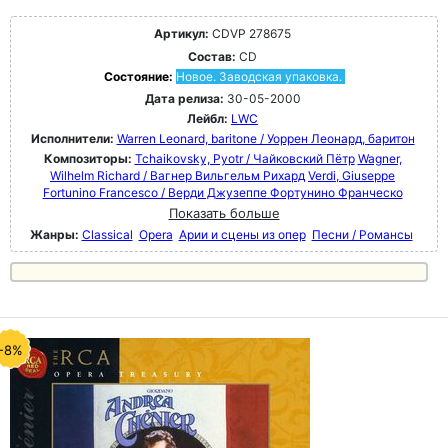
Артикул:
CDVP 278675
Состав:
CD
Состояние:
Новое. Заводская упаковка.
Дата релиза:
30-05-2000
Лейбл:
LWC
Исполнители:
Warren Leonard, baritone / Уоррен Леонард, баритон
Композиторы:
Tchaikovsky, Pyotr / Чайковский Пётр
Wagner,
Wilhelm Richard / Вагнер Вильгельм Рихард
Verdi, Giuseppe
Fortunino Francesco / Верди Джузеппе Фортунино Франческо
Показать больше
Жанры:
Classical
Opera
Арии и сцены из опер
Песни / Романсы
-8%