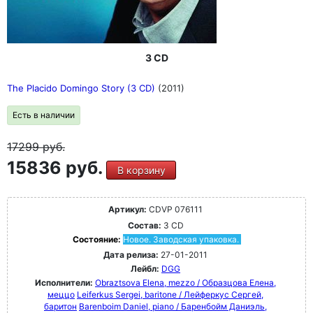
3 CD
The Placido Domingo Story (3 CD)
(2011)
Есть в наличии
17299
руб.
15836 руб.
В корзину
Артикул:
CDVP 076111
Состав:
3 CD
Состояние:
Новое. Заводская упаковка.
Дата релиза:
27-01-2011
Лейбл:
DGG
Исполнители:
Obraztsova Elena, mezzo / Образцова Елена,
меццо
Leiferkus Sergei, baritone / Лейферкус Сергей,
баритон
Barenboim Daniel, piano / Баренбойм Даниэль,