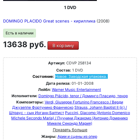
1 DVD
DOMINGO PLACIDO Great scenes - кириллика
(2008)
Есть в наличии
13638 руб.
В корзину
Артикул:
CDVP 258134
Состав:
1 DVD
Состояние:
Новое. Заводская упаковка.
Дата релиза:
01-01-2008
Лейбл:
Warner Music Entertainment
Исполнители:
Domingo Plácido, tenor / Доминго Пласидо, тенор
Композиторы:
Verdi, Giuseppe Fortunino Francesco / Верди
Джузеппе Фортунино Франческо
Strauss, Johann Baptist II (jr.) /
Штраус - сын Иоганн Баптист
Puccini, Giacomo (Antonio Domenico
Michele Secondo Maria) / Пуччини Джакомо (Антонио Доменико
Микеле Секондо Мария)
Показать больше
Жанры:
Арии и сцены из опер