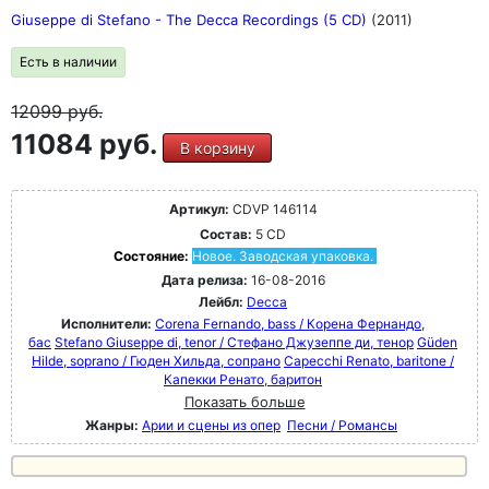
Giuseppe di Stefano - The Decca Recordings (5 CD)
(2011)
Есть в наличии
12099
руб.
11084 руб.
В корзину
Артикул:
CDVP 146114
Состав:
5 CD
Состояние:
Новое. Заводская упаковка.
Дата релиза:
16-08-2016
Лейбл:
Decca
Исполнители:
Corena Fernando, bass / Корена Фернандо,
бас
Stefano Giuseppe di, tenor / Стефано Джузеппе ди, тенор
Güden
Hilde, soprano / Гюден Хильда, сопрано
Capecchi Renato, baritone /
Капекки Ренато, баритон
Показать больше
Жанры:
Арии и сцены из опер
Песни / Романсы