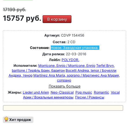
17199
руб.
15757 руб.
В корзину
Артикул:
CDVP 154456
Состав:
2 CD
Состояние:
Новое. Заводская упаковка.
Дата релиза:
22-03-2016
Лейбл:
POLYDOR.
Исполнители:
Morricone, Ennio / Morricone, Ennio
Terfel Bryn,
baritone / Терфль Брин, баритон
Bocelli Andrea, tenor / Бочелли
Андреа, тенор
Martínez Ana María, soprano / Мартинес Ана Мария,
сопрано
Показать больше
Жанры:
Lieder und Arien
Neo-Classical
Pop music
Romantic
Vocal
Арии / Вокальные миниатюры
Песни / Романсы
Хит продаж