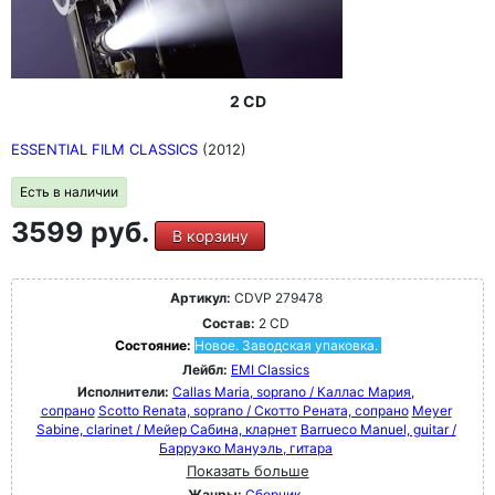
2 CD
ESSENTIAL FILM CLASSICS
(2012)
Есть в наличии
3599 руб.
В корзину
Артикул:
CDVP 279478
Состав:
2 CD
Состояние:
Новое. Заводская упаковка.
Лейбл:
EMI Classics
Исполнители:
Callas Maria, soprano / Каллас Мария,
сопрано
Scotto Renata, soprano / Скотто Рената, сопрано
Meyer
Sabine, clarinet / Мейер Сабина, кларнет
Barrueco Manuel, guitar /
Барруэко Мануэль, гитара
Показать больше
Жанры:
Сборник