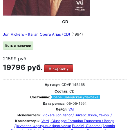
CD
Jon Vickers - Italian Opera Arias (CD)
(1994)
Есть в наличии
21599
руб.
19796 руб.
В корзину
Артикул:
CDVP 145468
Состав:
CD
Состояние:
Новое. Заводская упаковка.
Дата релиза:
05-05-1994
Лейбл:
VAI
Исполнители:
Vickers Jon, tenor / Викерс Джон, тенор
/
Композиторы:
Verdi, Giuseppe Fortunino Francesco / Верди
Джузеппе Фортунино Франческо
Puccini, Giacomo (Antonio