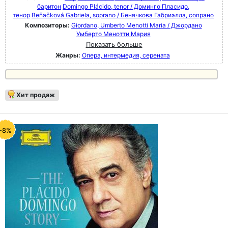
баритон
Domingo Plácido, tenor / Доминго Пласидо,
тенор
Beňačková Gabriela, soprano / Бенячкова Габриэлла, сопрано
Композиторы:
Giordano, Umberto Menotti Maria / Джордано
Умберто Менотти Мария
Показать больше
Жанры:
Опера, интермедия, серената
Хит продаж
-8%