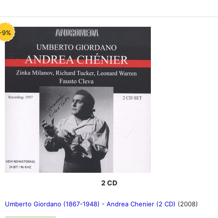
-9%
2 CD
Umberto Giordano (1867-1948) - Andrea Chenier (2 CD)
(2008)