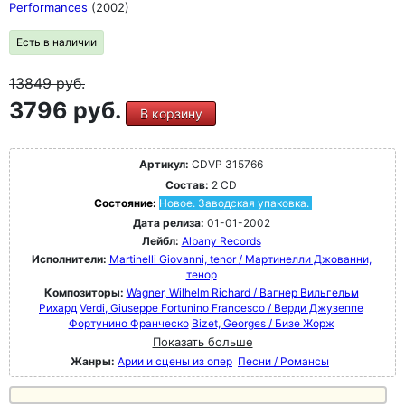
Performances
(2002)
Есть в наличии
13849
руб.
3796 руб.
В корзину
Артикул:
CDVP 315766
Состав:
2 CD
Состояние:
Новое. Заводская упаковка.
Дата релиза:
01-01-2002
Лейбл:
Albany Records
Исполнители:
Martinelli Giovanni, tenor / Мартинелли Джованни,
тенор
Композиторы:
Wagner, Wilhelm Richard / Вагнер Вильгельм
Рихард
Verdi, Giuseppe Fortunino Francesco / Верди Джузеппе
Фортунино Франческо
Bizet, Georges / Бизе Жорж
Показать больше
Жанры:
Арии и сцены из опер
Песни / Романсы