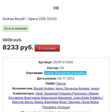
CD
Andrea Bocelli - Opera (CD)
(2012)
Есть в наличии
9899
руб.
8233 руб.
В корзину
Артикул:
CDVP 311240
Состав:
CD
Состояние:
Новое. Заводская упаковка.
Дата релиза:
05-11-2012
Лейбл:
Decca
Исполнители:
Bocelli Andrea, tenor / Бочелли Андреа, тенор
Композиторы:
Verdi, Giuseppe Fortunino Francesco / Верди
Джузеппе Фортунино Франческо
Massenet, Jules Émile Frédéric /
Массне Жюль Эмиль Фредерик
Bizet, Georges / Бизе Жорж
Показать больше