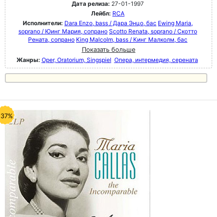
Дата релиза:
27-01-1997
Лейбл:
RCA
Исполнители:
Dara Enzo, bass / Дара Энцо, бас
Ewing Maria,
soprano / Юинг Мария, сопрано
Scotto Renata, soprano / Скотто
Рената, сопрано
King Malcolm, bass / Кинг Малколм, бас
Показать больше
Жанры:
Oper, Oratorium, Singspiel
Опера, интермедия, серената
-37%