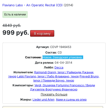
Flaviano Labo - An Operatic Recital (CD)
(2014)
Есть в наличии
4849
руб.
999 руб.
В корзину
Артикул:
CDVP 1946453
Состав:
CD
Состояние:
Новое. Заводская упаковка.
Дата релиза:
04-04-2014
Лейбл:
Decca
Исполнители:
Raimondi Gianni, tenor / Раймонди Джанни,
тенор
Labò Flaviano, tenor / Лабо Флавиано, тенор
Prevedi Bruno,
tenor / Преведи Бруно, тенор
Композиторы:
Verdi, Giuseppe Fortunino Francesco / Верди
Джузеппе Фортунино Франческо
Показать больше
Жанры:
Lieder und Arien
Арии и сцены из опер