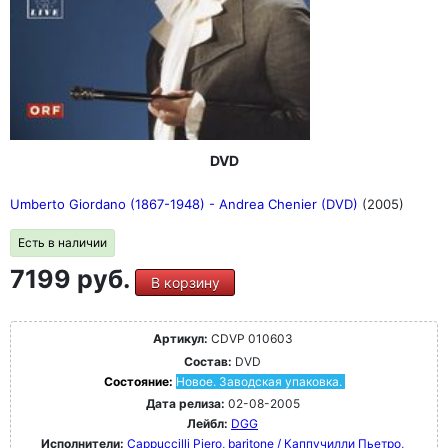
DVD
Umberto Giordano (1867-1948) - Andrea Chenier (DVD)
(2005)
Есть в наличии
7199 руб.
В корзину
Артикул:
CDVP 010603
Состав:
DVD
Состояние:
Новое. Заводская упаковка.
Дата релиза:
02-08-2005
Лейбл:
DGG
Исполнители:
Cappuccilli Piero, baritone / Каппучилли Пьетро,