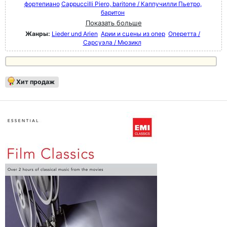
фортепиано
Cappuccilli Piero, baritone / Каппучилли Пьетро,
баритон
Показать больше
Жанры:
Lieder und Arien
Арии и сцены из опер
Оперетта /
Сарсуэла / Мюзикл
Хит продаж