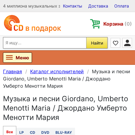
4 миллиона музыкальных записей на Виниле, CD и DVD
Контакты
Доставка
Оплата
Корзина
(0)
Найти
Меню
Главная
Каталог исполнителей
Музыка и песни
Giordano, Umberto Menotti Maria / Джордано
Умберто Менотти Мария
Музыка и песни Giordano, Umberto
Menotti Maria / Джордано Умберто
Менотти Мария
Все
LP
CD
DVD
BLU-RAY