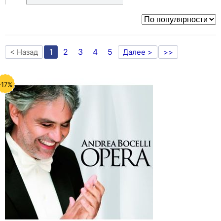
1
2
3
4
5
< Назад
Далее >
>>
-17%