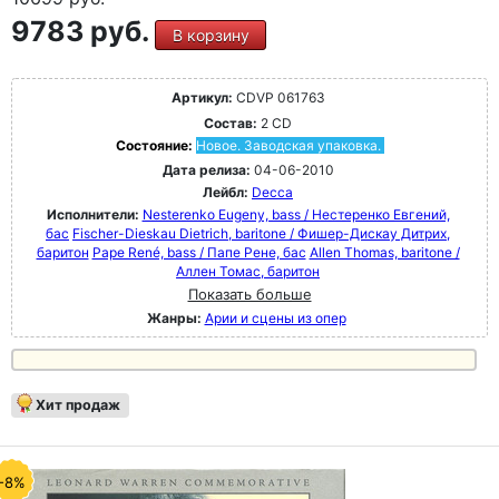
9783 руб.
В корзину
Артикул:
CDVP 061763
Состав:
2 CD
Состояние:
Новое. Заводская упаковка.
Дата релиза:
04-06-2010
Лейбл:
Decca
Исполнители:
Nesterenko Eugeny, bass / Нестеренко Евгений,
бас
Fischer-Dieskau Dietrich, baritone / Фишер-Дискау Дитрих,
баритон
Pape René, bass / Папе Рене, бас
Allen Thomas, baritone /
Аллен Томас, баритон
Показать больше
Жанры:
Арии и сцены из опер
Хит продаж
-8%