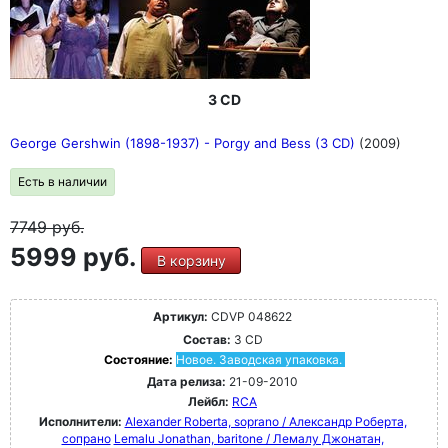
3 CD
George Gershwin (1898-1937) - Porgy and Bess (3 CD)
(2009)
Есть в наличии
7749
руб.
5999 руб.
В корзину
Артикул:
CDVP 048622
Состав:
3 CD
Состояние:
Новое. Заводская упаковка.
Дата релиза:
21-09-2010
Лейбл:
RCA
Исполнители:
Alexander Roberta, soprano / Александр Роберта,
сопрано
Lemalu Jonathan, baritone / Лемалу Джонатан,