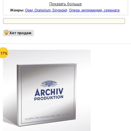
Показать больше
Жанры:
Oper, Oratorium, Singspiel
Опера, интермедия, серената
Хит продаж
-17%