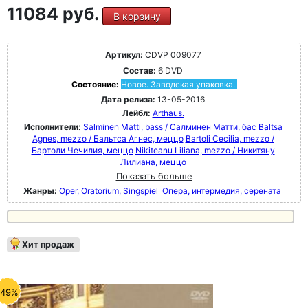
11084 руб.
В корзину
Артикул:
CDVP 009077
Состав:
6 DVD
Состояние:
Новое. Заводская упаковка.
Дата релиза:
13-05-2016
Лейбл:
Arthaus.
Исполнители:
Salminen Matti, bass / Салминен Матти, бас
Baltsa
Agnes, mezzo / Бальтса Агнес, меццо
Bartoli Cecilia, mezzo /
Бартоли Чечилия, меццо
Nikiteanu Liliana, mezzo / Никитяну
Лилиана, меццо
Показать больше
Жанры:
Oper, Oratorium, Singspiel
Опера, интермедия, серената
Хит продаж
-49%