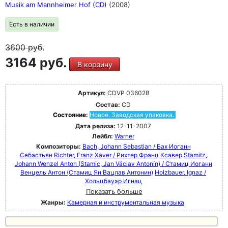
Musik am Mannheimer Hof (CD)
(2008)
Есть в наличии
3600
руб.
3164 руб.
В корзину
Артикул:
CDVP 036028
Состав:
CD
Состояние:
Новое. Заводская упаковка.
Дата релиза:
12-11-2007
Лейбл:
Warner
Композиторы:
Bach, Johann Sebastian / Бах Иоганн
Себастьян
Richter, Franz Xaver / Рихтер Франц Ксавер
Stamitz,
Johann Wenzel Anton (Stamic, Jan Václav Antonín) / Стамиц Иоганн
Венцель Антон (Стамиц Ян Вацлав Антонин)
Holzbauer, Ignaz /
Хольцбауэр Игнац
Показать больше
Жанры:
Камерная и инструментальная музыка