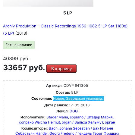
5 LP
Archiv Produktion - Classic Recordings 1956-1982 5-LP Set (180g)
(5 LP)
(2013)
Есть в наличии
40399
руб.
33657 руб.
В корзину
Артикул:
CDVP 641305
Состав:
5 LP
Состояние:
Новое. Заводская упаковка.
Дата релиза:
17-05-2013
Лейбл:
DGG
Исполнители:
Stader Maria, soprano / Штадер Мария,
сопрано
Walcha Helmut, organ / Вальха Хельмут, орган
Композиторы:
Bach, Johann Sebastian / Бах Иоганн
Себастьян
Händel, Georg Frederic / Гендель Георг Фридрих