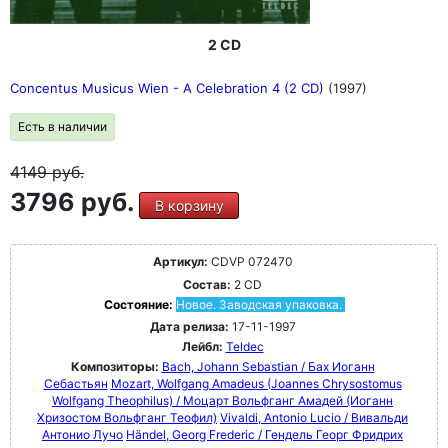
2 CD
Concentus Musicus Wien - A Celebration 4 (2 CD)
(1997)
Есть в наличии
4149
руб.
3796 руб.
В корзину
Артикул:
CDVP 072470
Состав:
2 CD
Состояние:
Новое. Заводская упаковка.
Дата релиза:
17-11-1997
Лейбл:
Teldec
Композиторы:
Bach, Johann Sebastian / Бах Иоганн
Себастьян
Mozart, Wolfgang Amadeus (Joannes Chrysostomus
Wolfgang Theophilus) / Моцарт Вольфганг Амадей (Иоганн
Хризостом Вольфганг Теофил)
Vivaldi, Antonio Lucio / Вивальди
Антонио Лучо
Händel, Georg Frederic / Гендель Георг Фридрих