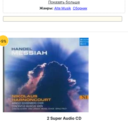
Показать больше
Жанры:
Alte Musik
Сборник
-9%
2 Super Audio CD