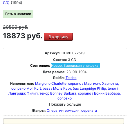
CD)
(1994)
Есть в наличии
20599
руб.
18873 руб.
В корзину
Артикул:
CDVP 072519
Состав:
3 CD
Состояние:
Новое. Заводская упаковка.
Дата релиза:
23-09-1994
Лейбл:
Teldec
Исполнители:
Margiono Charlotte, soprano / Маргионо Харлотта,
сопрано
Moll Kurt, bass / Моль Курт, бас
Langridge Philip, tenor /
Лангридж Филип, тенор
Bonney Barbara, soprano / Бонни Барбара,
сопрано
Показать больше
Жанры:
Опера, интермедия, серената