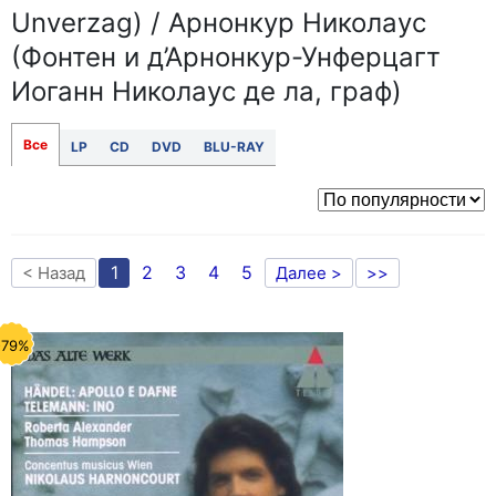
Unverzag) / Арнонкур Николаус
(Фонтен и д’Арнонкур-Унферцагт
Иоганн Николаус де ла, граф)
Все
LP
CD
DVD
BLU-RAY
1
2
3
4
5
< Назад
Далее >
>>
-79%