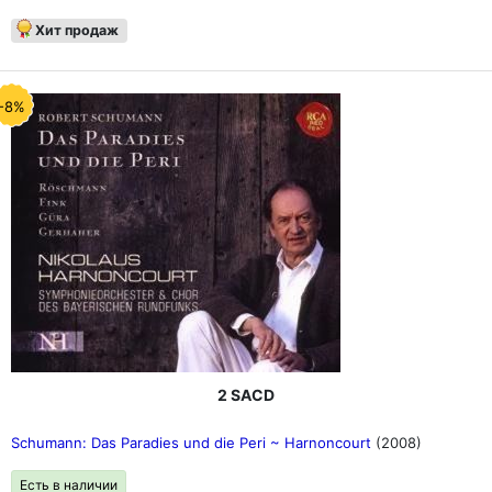
Хит продаж
-8%
2 SACD
Schumann: Das Paradies und die Peri ~ Harnoncourt
(2008)
Есть в наличии