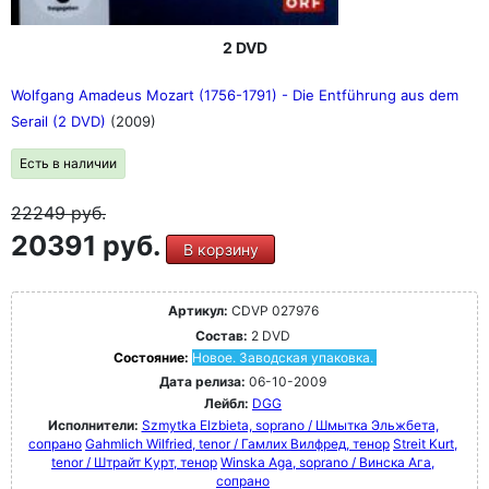
2 DVD
Wolfgang Amadeus Mozart (1756-1791) - Die Entführung aus dem
Serail (2 DVD)
(2009)
Есть в наличии
22249
руб.
20391 руб.
В корзину
Артикул:
CDVP 027976
Состав:
2 DVD
Состояние:
Новое. Заводская упаковка.
Дата релиза:
06-10-2009
Лейбл:
DGG
Исполнители:
Szmytka Elzbieta, soprano / Шмытка Эльжбета,
сопрано
Gahmlich Wilfried, tenor / Гамлих Вилфред, тенор
Streit Kurt,
tenor / Штрайт Курт, тенор
Winska Aga, soprano / Винска Ага,
сопрано