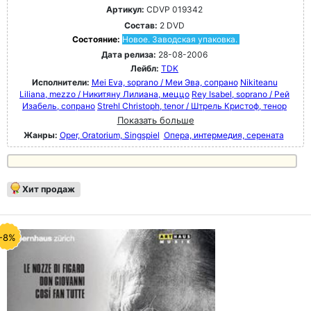
Артикул:
CDVP 019342
Состав:
2 DVD
Состояние:
Новое. Заводская упаковка.
Дата релиза:
28-08-2006
Лейбл:
TDK
Исполнители:
Mei Eva, soprano / Меи Эва, сопрано
Nikiteanu
Liliana, mezzo / Никитяну Лилиана, меццо
Rey Isabel, soprano / Рей
Изабель, сопрано
Strehl Christoph, tenor / Штрель Кристоф, тенор
Показать больше
Жанры:
Oper, Oratorium, Singspiel
Опера, интермедия, серената
Хит продаж
-8%