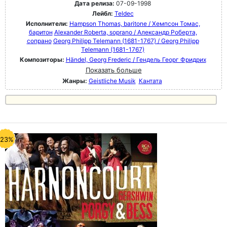
Дата релиза:
07-09-1998
Лейбл:
Teldec
Исполнители:
Hampson Thomas, baritone / Хемпсон Томас,
баритон
Alexander Roberta, soprano / Александр Роберта,
сопрано
Georg Philipp Telemann (1681-1767) / Georg Philipp
Telemann (1681-1767)
Композиторы:
Händel, Georg Frederic / Гендель Георг Фридрих
Показать больше
Жанры:
Geistliche Musik
Кантата
-23%