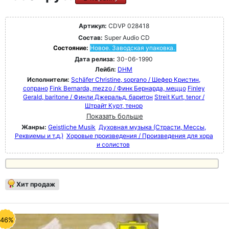
Артикул:
CDVP 028418
Состав:
Super Audio CD
Состояние:
Новое. Заводская упаковка.
Дата релиза:
30-06-1990
Лейбл:
DHM
Исполнители:
Schäfer Christine, soprano / Шефер Кристин,
сопрано
Fink Bernarda, mezzo / Финк Бернарда, меццо
Finley
Gerald, baritone / Финли Джеральд, баритон
Streit Kurt, tenor /
Штрайт Курт, тенор
Показать больше
Жанры:
Geistliche Musik
Духовная музыка (Страсти, Мессы,
Реквиемы и т.д.)
Хоровые произведения / Произведения для хора
и солистов
Хит продаж
-46%