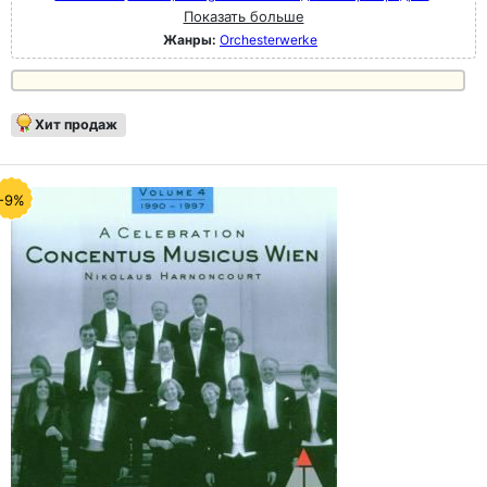
Показать больше
Жанры:
Orchesterwerke
Хит продаж
-9%