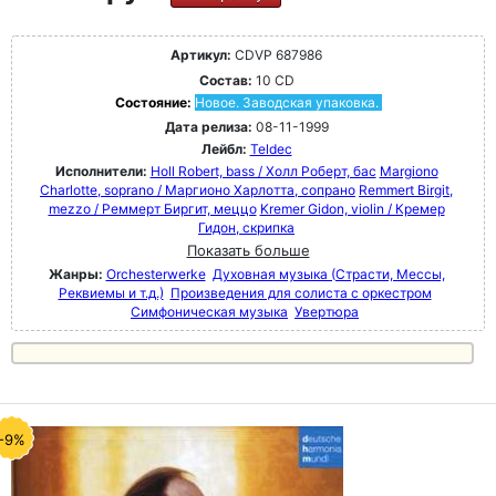
Артикул:
CDVP 687986
Состав:
10 CD
Состояние:
Новое. Заводская упаковка.
Дата релиза:
08-11-1999
Лейбл:
Teldec
Исполнители:
Holl Robert, bass / Холл Роберт, бас
Margiono
Charlotte, soprano / Маргионо Харлотта, сопрано
Remmert Birgit,
mezzo / Реммерт Биргит, меццо
Kremer Gidon, violin / Кремер
Гидон, скрипка
Показать больше
Жанры:
Orchesterwerke
Духовная музыка (Страсти, Мессы,
Реквиемы и т.д.)
Произведения для солиста с оркестром
Симфоническая музыка
Увертюра
-9%