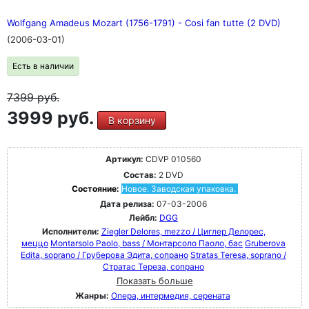
Wolfgang Amadeus Mozart (1756-1791) - Cosi fan tutte (2 DVD)
(2006-03-01)
Есть в наличии
7399
руб.
3999 руб.
В корзину
Артикул:
CDVP 010560
Состав:
2 DVD
Состояние:
Новое. Заводская упаковка.
Дата релиза:
07-03-2006
Лейбл:
DGG
Исполнители:
Ziegler Delores, mezzo / Циглер Делорес,
меццо
Montarsolo Paolo, bass / Монтарсоло Паоло, бас
Gruberova
Edita, soprano / Груберова Эдита, сопрано
Stratas Teresa, soprano /
Стратас Тереза, сопрано
Показать больше
Жанры:
Опера, интермедия, серената