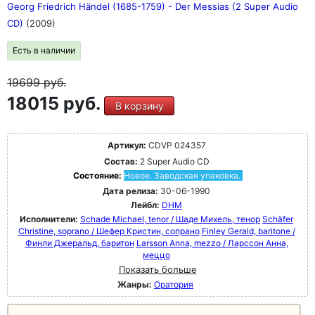
Georg Friedrich Händel (1685-1759) - Der Messias (2 Super Audio
CD)
(2009)
Есть в наличии
19699
руб.
18015 руб.
В корзину
Артикул:
CDVP 024357
Состав:
2 Super Audio CD
Состояние:
Новое. Заводская упаковка.
Дата релиза:
30-06-1990
Лейбл:
DHM
Исполнители:
Schade Michael, tenor / Шаде Михель, тенор
Schäfer
Christine, soprano / Шефер Кристин, сопрано
Finley Gerald, baritone /
Финли Джеральд, баритон
Larsson Anna, mezzo / Ларссон Анна,
меццо
Показать больше
Жанры:
Оратория