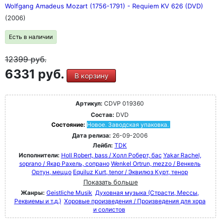
Wolfgang Amadeus Mozart (1756-1791) - Requiem KV 626 (DVD)
(2006)
Есть в наличии
12399
руб.
6331 руб.
В корзину
Артикул:
CDVP 019360
Состав:
DVD
Состояние:
Новое. Заводская упаковка.
Дата релиза:
26-09-2006
Лейбл:
TDK
Исполнители:
Holl Robert, bass / Холл Роберт, бас
Yakar Rachel,
soprano / Якар Рахель, сопрано
Wenkel Ortrun, mezzo / Венкель
Ортун, меццо
Equiluz Kurt, tenor / Эквилюз Курт, тенор
Показать больше
Жанры:
Geistliche Musik
Духовная музыка (Страсти, Мессы,
Реквиемы и т.д.)
Хоровые произведения / Произведения для хора
и солистов