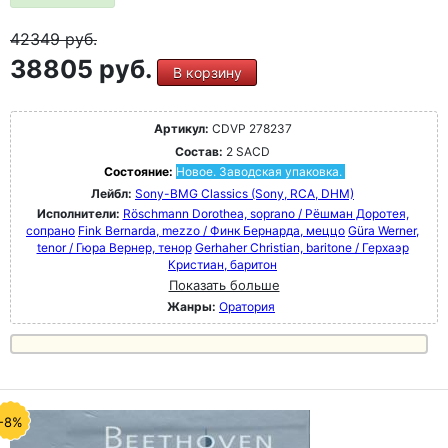
42349
руб.
38805 руб.
В корзину
Артикул:
CDVP 278237
Состав:
2 SACD
Состояние:
Новое. Заводская упаковка.
Лейбл:
Sony-BMG Classics (Sony, RCA, DHM)
Исполнители:
Röschmann Dorothea, soprano / Рёшман Доротея,
сопрано
Fink Bernarda, mezzo / Финк Бернарда, меццо
Güra Werner,
tenor / Гюра Вернер, тенор
Gerhaher Christian, baritone / Герхаэр
Кристиан, баритон
Показать больше
Жанры:
Оратория
-8%