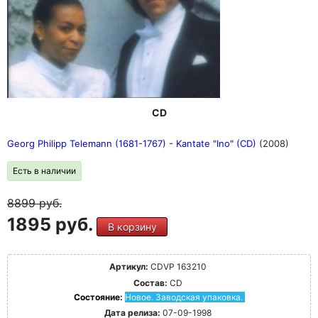
CD
Georg Philipp Telemann (1681-1767) - Kantate "Ino" (CD)
(2008)
Есть в наличии
8899
руб.
1895 руб.
В корзину
Артикул:
CDVP 163210
Состав:
CD
Состояние:
Новое. Заводская упаковка.
Дата релиза:
07-09-1998