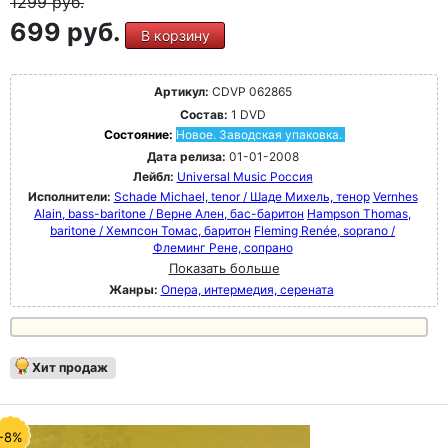
1299
руб.
699 руб.
В корзину
Артикул:
CDVP 062865
Состав:
1 DVD
Состояние:
Новое. Заводская упаковка.
Дата релиза:
01-01-2008
Лейбл:
Universal Music Россия
Исполнители:
Schade Michael, tenor / Шаде Михель, тенор
Vernhes
Alain, bass-baritone / Верне Ален, бас-баритон
Hampson Thomas,
baritone / Хемпсон Томас, баритон
Fleming Renée, soprano /
Флеминг Рене, сопрано
Показать больше
Жанры:
Опера, интермедия, серената
Хит продаж
-8%