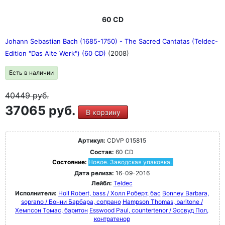
60 CD
Johann Sebastian Bach (1685-1750) - The Sacred Cantatas (Teldec-
Edition "Das Alte Werk") (60 CD)
(2008)
Есть в наличии
40449
руб.
37065 руб.
В корзину
Артикул:
CDVP 015815
Состав:
60 CD
Состояние:
Новое. Заводская упаковка.
Дата релиза:
16-09-2016
Лейбл:
Teldec
Исполнители:
Holl Robert, bass / Холл Роберт, бас
Bonney Barbara,
soprano / Бонни Барбара, сопрано
Hampson Thomas, baritone /
Хемпсон Томас, баритон
Esswood Paul, countertenor / Эссвуд Пол,
контратенор