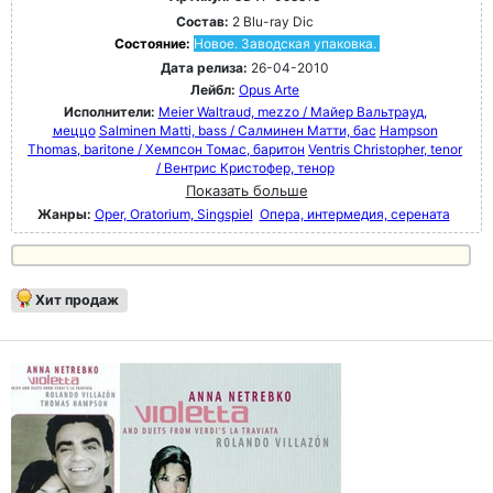
Состав:
2 Blu-ray Dic
Состояние:
Новое. Заводская упаковка.
Дата релиза:
26-04-2010
Лейбл:
Opus Arte
Исполнители:
Meier Waltraud, mezzo / Майер Вальтрауд,
меццо
Salminen Matti, bass / Салминен Матти, бас
Hampson
Thomas, baritone / Хемпсон Томас, баритон
Ventris Christopher, tenor
/ Вентрис Кристофер, тенор
Показать больше
Жанры:
Oper, Oratorium, Singspiel
Опера, интермедия, серената
Хит продаж