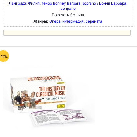
Лангридж Филип, тенор
Bonney Barbara, soprano / Бонни Барбара,
сопрано
Показать больше
Жанры:
Опера, интермедия, серената
-17%