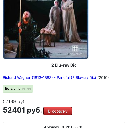
2 Blu-ray Dic
Richard Wagner (1813-1883) - Parsifal (2 Blu-ray Dic)
(2010)
Есть в наличии
57199
руб.
52401 руб.
В корзину
Артикул:
CDVP 058813