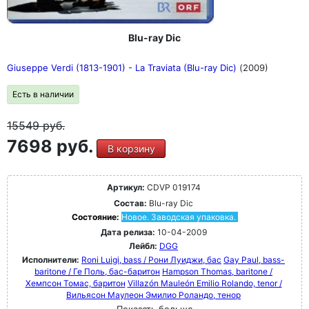
Blu-ray Dic
Giuseppe Verdi (1813-1901) - La Traviata (Blu-ray Dic)
(2009)
Есть в наличии
15549
руб.
7698 руб.
В корзину
Артикул:
CDVP 019174
Состав:
Blu-ray Dic
Состояние:
Новое. Заводская упаковка.
Дата релиза:
10-04-2009
Лейбл:
DGG
Исполнители:
Roni Luigi, bass / Рони Луиджи, бас
Gay Paul, bass-
baritone / Ге Поль, бас-баритон
Hampson Thomas, baritone /
Хемпсон Томас, баритон
Villazón Mauleón Emilio Rolando, tenor /
Вильясон Маулеон Эмилио Роландо, тенор