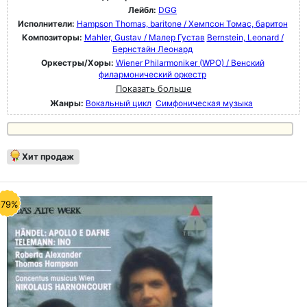
Лейбл:
DGG
Исполнители:
Hampson Thomas, baritone / Хемпсон Томас, баритон
Композиторы:
Mahler, Gustav / Малер Густав
Bernstein, Leonard /
Бернстайн Леонард
Оркестры/Хоры:
Wiener Philarmoniker (WPO) / Венский
филармонический оркестр
Показать больше
Жанры:
Вокальный цикл
Симфоническая музыка
Хит продаж
-79%