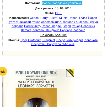
Состояние:
Новое. Заводская упаковка.
Дата релиза:
08-10-2010
Лейбл:
DGG
Исполнители:
Gedda (Harry Gustaf) Nikolai, tenor / Гедда (Гарри
Густав) Николай, тенор
Anderson June, soprano / Андерсон Джун,
сопрано
Hadley Jerry, tenor / Хэдли Джери, тенор
Hendricks
Barbara, soprano / Хендрикс Барбара, сопрано
Показать больше
Жанры:
Oper, Oratorium, Singspiel
Опера, интермедия, серената
Оперетта / Сарсуэла / Мюзикл
-8%