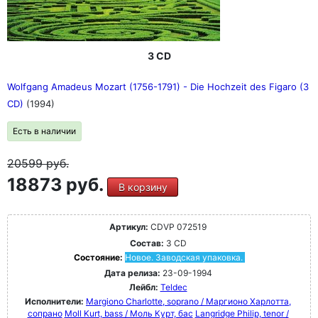
3 CD
Wolfgang Amadeus Mozart (1756-1791) - Die Hochzeit des Figaro (3
CD)
(1994)
Есть в наличии
20599
руб.
18873 руб.
В корзину
Артикул:
CDVP 072519
Состав:
3 CD
Состояние:
Новое. Заводская упаковка.
Дата релиза:
23-09-1994
Лейбл:
Teldec
Исполнители:
Margiono Charlotte, soprano / Маргионо Харлотта,
сопрано
Moll Kurt, bass / Моль Курт, бас
Langridge Philip, tenor /