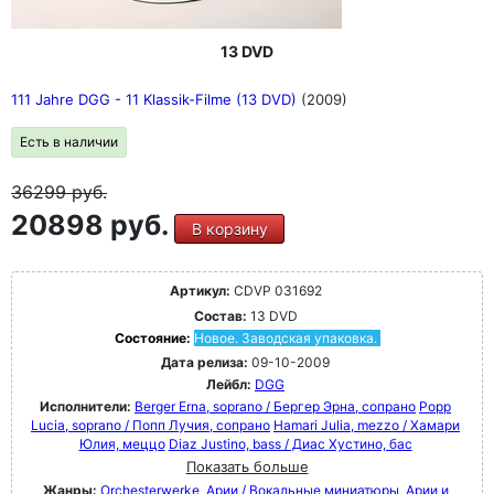
13 DVD
111 Jahre DGG - 11 Klassik-Filme (13 DVD)
(2009)
Есть в наличии
36299
руб.
20898 руб.
В корзину
Артикул:
CDVP 031692
Состав:
13 DVD
Состояние:
Новое. Заводская упаковка.
Дата релиза:
09-10-2009
Лейбл:
DGG
Исполнители:
Berger Erna, soprano / Бергер Эрна, сопрано
Popp
Lucia, soprano / Попп Лучия, сопрано
Hamari Julia, mezzo / Хамари
Юлия, меццо
Diaz Justino, bass / Диас Хустино, бас
Показать больше
Жанры:
Orchesterwerke
Арии / Вокальные миниатюры
Арии и