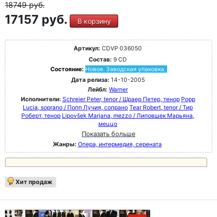
18749
руб.
17157 руб.
В корзину
Артикул:
CDVP 036050
Состав:
9 CD
Состояние:
Новое. Заводская упаковка.
Дата релиза:
14-10-2005
Лейбл:
Warner
Исполнители:
Schreier Peter, tenor / Шраер Петер, тенор
Popp
Lucia, soprano / Попп Лучия, сопрано
Tear Robert, tenor / Тир
Роберт, тенор
Lipovšek Marjana, mezzo / Липовшек Марьяна,
меццо
Показать больше
Жанры:
Опера, интермедия, серената
Хит продаж