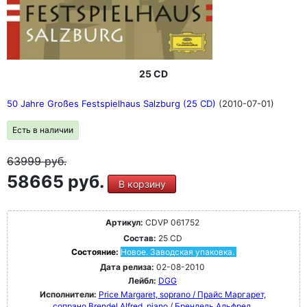
25 CD
50 Jahre Großes Festspielhaus Salzburg (25 CD)
(2010-07-01)
Есть в наличии
63999
руб.
58665 руб.
В корзину
Артикул:
CDVP 061752
Состав:
25 CD
Состояние:
Новое. Заводская упаковка.
Дата релиза:
02-08-2010
Лейбл:
DGG
Исполнители:
Price Margaret, soprano / Прайс Маргарет,
сопрано
Brendel Alfred, piano / Брендель Альфред,