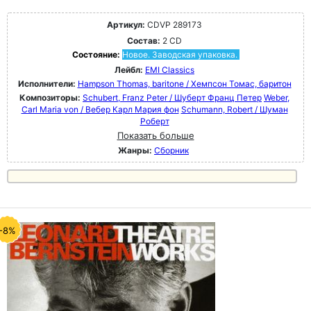
Артикул:
CDVP 289173
Состав:
2 CD
Состояние:
Новое. Заводская упаковка.
Лейбл:
EMI Classics
Исполнители:
Hampson Thomas, baritone / Хемпсон Томас, баритон
Композиторы:
Schubert, Franz Peter / Шуберт Франц Петер
Weber,
Carl Maria von / Вебер Карл Мария фон
Schumann, Robert / Шуман
Роберт
Показать больше
Жанры:
Сборник
-8%