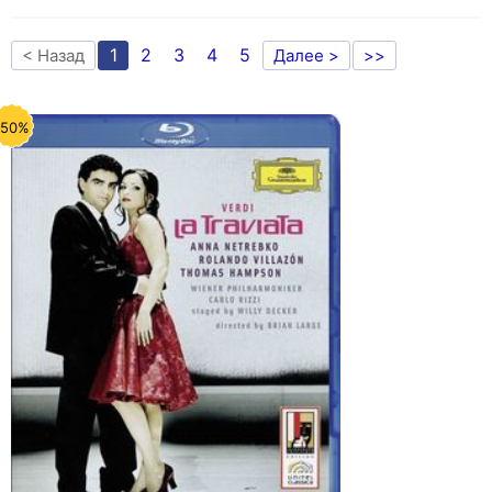
1
2
3
4
5
< Назад
Далее >
>>
-50%