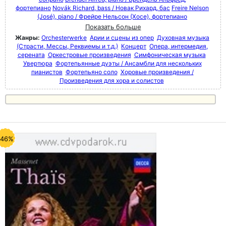
фортепиано
Novák Richard, bass / Новак Рихард, бас
Freire Nelson
(José), piano / Фрейре Нельсон (Хосе), фортепиано
Показать больше
Жанры:
Orchesterwerke
Арии и сцены из опер
Духовная музыка
(Страсти, Мессы, Реквиемы и т.д.)
Концерт
Опера, интермедия,
серената
Оркестровые произведения
Симфоническая музыка
Увертюра
Фортепьянные дуэты / Ансамбли для нескольких
пианистов
Фортепьяно соло
Хоровые произведения /
Произведения для хора и солистов
-46%