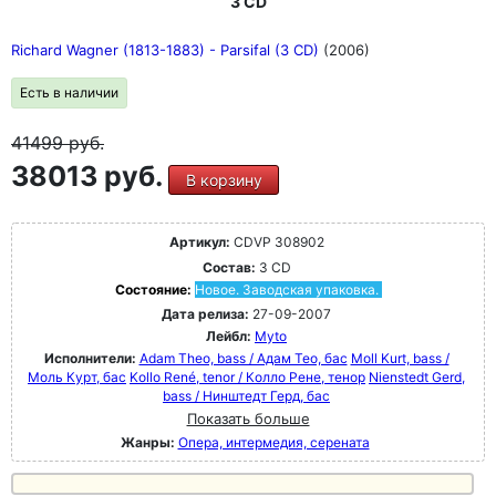
3 CD
Richard Wagner (1813-1883) - Parsifal (3 CD)
(2006)
Есть в наличии
41499
руб.
38013 руб.
В корзину
Артикул:
CDVP 308902
Состав:
3 CD
Состояние:
Новое. Заводская упаковка.
Дата релиза:
27-09-2007
Лейбл:
Myto
Исполнители:
Adam Theo, bass / Адам Тео, бас
Moll Kurt, bass /
Моль Курт, бас
Kollo René, tenor / Колло Рене, тенор
Nienstedt Gerd,
bass / Нинштедт Герд, бас
Показать больше
Жанры:
Опера, интермедия, серената