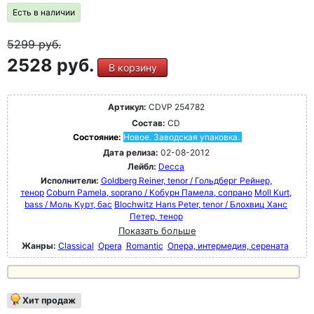
Есть в наличии
5299
руб.
2528 руб.
В корзину
Артикул:
CDVP 254782
Состав:
CD
Состояние:
Новое. Заводская упаковка.
Дата релиза:
02-08-2012
Лейбл:
Decca
Исполнители:
Goldberg Reiner, tenor / Гольдберг Рейнер,
тенор
Coburn Pamela, soprano / Кобурн Памела, сопрано
Moll Kurt,
bass / Моль Курт, бас
Blochwitz Hans Peter, tenor / Блохвиц Ханс
Петер, тенор
Показать больше
Жанры:
Classical
Opera
Romantic
Опера, интермедия, серената
Хит продаж