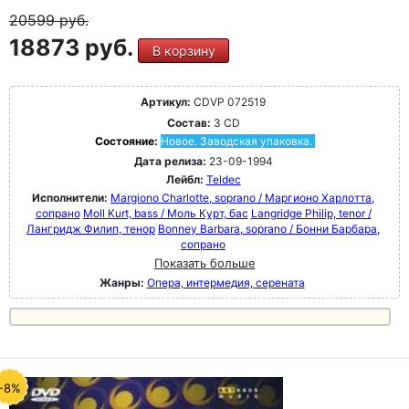
20599
руб.
18873 руб.
В корзину
Артикул:
CDVP 072519
Состав:
3 CD
Состояние:
Новое. Заводская упаковка.
Дата релиза:
23-09-1994
Лейбл:
Teldec
Исполнители:
Margiono Charlotte, soprano / Маргионо Харлотта,
сопрано
Moll Kurt, bass / Моль Курт, бас
Langridge Philip, tenor /
Лангридж Филип, тенор
Bonney Barbara, soprano / Бонни Барбара,
сопрано
Показать больше
Жанры:
Опера, интермедия, серената
-8%