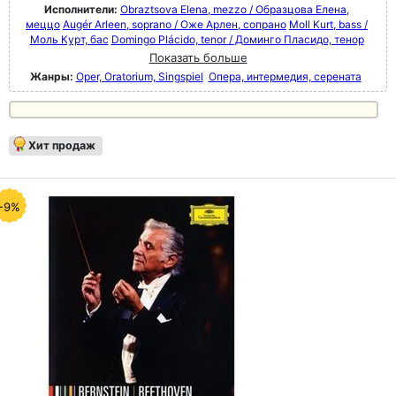
Исполнители:
Obraztsova Elena, mezzo / Образцова Елена,
меццо
Augér Arleen, soprano / Оже Арлен, сопрано
Moll Kurt, bass /
Моль Курт, бас
Domingo Plácido, tenor / Доминго Пласидо, тенор
Показать больше
Жанры:
Oper, Oratorium, Singspiel
Опера, интермедия, серената
Хит продаж
-9%