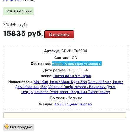
Есть в наличии
21599
руб.
15835 руб.
В корзину
Артикул:
CDVP 1709094
Состав:
1 CD
Состояние:
Новое. Заводская упаковка.
Дата релиза:
01-01-2014
Лейбл:
Universal Music Japan
Исполнители:
Moll Kurt, bass / Моль Курт, бас
Dam José van, bass /
Дам Жозе ван, бас
Vejzovic Dunja, mezzo / Вейзович Дуня,
меццо
Hofmann Peter, tenor / Хофманн Питер, тенор
Показать больше
Жанры:
Арии и сцены из опер
Хит продаж