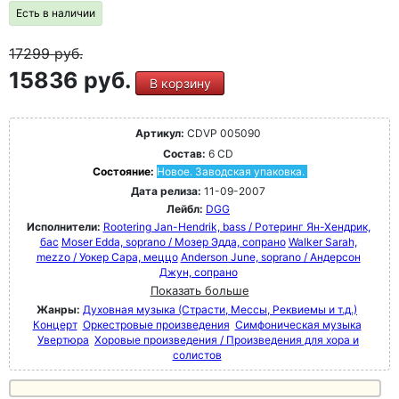
Есть в наличии
17299
руб.
15836 руб.
В корзину
Артикул:
CDVP 005090
Состав:
6 CD
Состояние:
Новое. Заводская упаковка.
Дата релиза:
11-09-2007
Лейбл:
DGG
Исполнители:
Rootering Jan-Hendrik, bass / Ротеринг Ян-Хендрик,
бас
Moser Edda, soprano / Мозер Эдда, сопрано
Walker Sarah,
mezzo / Уокер Сара, меццо
Anderson June, soprano / Андерсон
Джун, сопрано
Показать больше
Жанры:
Духовная музыка (Страсти, Мессы, Реквиемы и т.д.)
Концерт
Оркестровые произведения
Симфоническая музыка
Увертюра
Хоровые произведения / Произведения для хора и
солистов