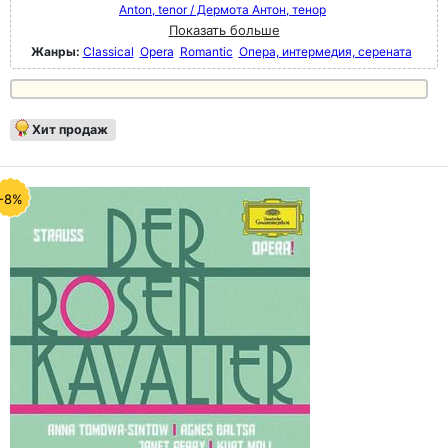
Anton, tenor / Дермота Антон, тенор
Показать больше
Жанры:
Classical
Opera
Romantic
Опера, интермедия, серената
Хит продаж
-8%