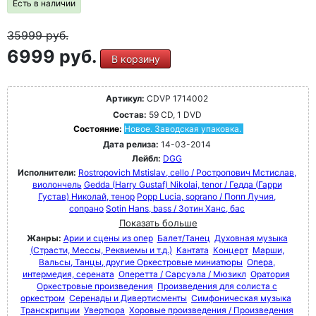
Есть в наличии
35999
руб.
6999 руб.
В корзину
Артикул:
CDVP 1714002
Состав:
59 CD, 1 DVD
Состояние:
Новое. Заводская упаковка.
Дата релиза:
14-03-2014
Лейбл:
DGG
Исполнители:
Rostropovich Mstislav, cello / Ростропович Мстислав,
виолончель
Gedda (Harry Gustaf) Nikolai, tenor / Гедда (Гарри
Густав) Николай, тенор
Popp Lucia, soprano / Попп Лучия,
сопрано
Sotin Hans, bass / Зотин Ханс, бас
Показать больше
Жанры:
Арии и сцены из опер
Балет/Танец
Духовная музыка
(Страсти, Мессы, Реквиемы и т.д.)
Кантата
Концерт
Марши,
Вальсы, Танцы, другие Оркестровые миниатюры
Опера,
интермедия, серената
Оперетта / Сарсуэла / Мюзикл
Оратория
Оркестровые произведения
Произведения для солиста с
оркестром
Серенады и Дивертисменты
Симфоническая музыка
Транскрипции
Увертюра
Хоровые произведения / Произведения