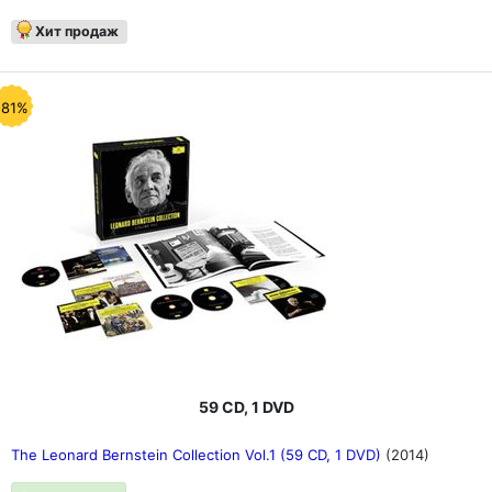
Хит продаж
-81%
59 CD, 1 DVD
The Leonard Bernstein Collection Vol.1 (59 CD, 1 DVD)
(2014)