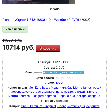
2 DVD
Richard Wagner (1813-1883) - Die Walküre (2 DVD)
(2002)
Есть в наличии
11699
руб.
10714 руб.
В корзину
Артикул:
CDVP 010652
Состав:
2 DVD
Состояние:
Новое. Заводская упаковка.
Дата релиза:
30-10-2002
Лейбл:
DGG
Исполнители:
Moll Kurt, bass / Моль Курт, бас
Morris James, bass /
Моррис Джеймс, бас
Ludwig Christa, mezzo / Людвиг Криста,
меццо
Behrens Hildegard, soprano / Беренс Хильдегард, сопрано
Показать больше
Жанры:
Oper, Oratorium, Singspiel
Опера, интермедия, серената