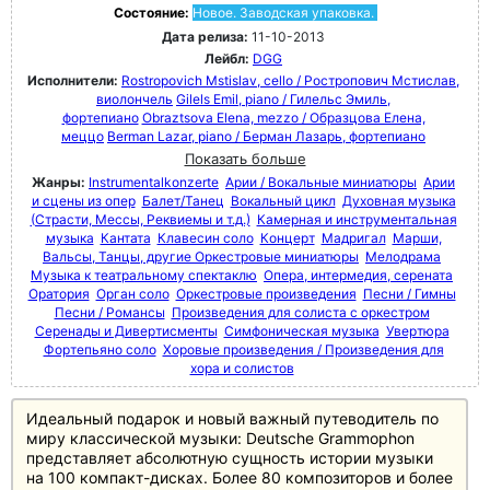
Состояние:
Новое. Заводская упаковка.
Дата релиза:
11-10-2013
Лейбл:
DGG
Исполнители:
Rostropovich Mstislav, cello / Ростропович Мстислав,
виолончель
Gilels Emil, piano / Гилельс Эмиль,
фортепиано
Obraztsova Elena, mezzo / Образцова Елена,
меццо
Berman Lazar, piano / Берман Лазарь, фортепиано
Показать больше
Жанры:
Instrumentalkonzerte
Арии / Вокальные миниатюры
Арии
и сцены из опер
Балет/Танец
Вокальный цикл
Духовная музыка
(Страсти, Мессы, Реквиемы и т.д.)
Камерная и инструментальная
музыка
Кантата
Клавесин соло
Концерт
Мадригал
Марши,
Вальсы, Танцы, другие Оркестровые миниатюры
Мелодрама
Музыка к театральному спектаклю
Опера, интермедия, серената
Оратория
Орган соло
Оркестровые произведения
Песни / Гимны
Песни / Романсы
Произведения для солиста с оркестром
Серенады и Дивертисменты
Симфоническая музыка
Увертюра
Фортепьяно соло
Хоровые произведения / Произведения для
хора и солистов
Идеальный подарок и новый важный путеводитель по
миру классической музыки: Deutsche Grammophon
представляет абсолютную сущность истории музыки
на 100 компакт-дисках. Более 80 композиторов и более