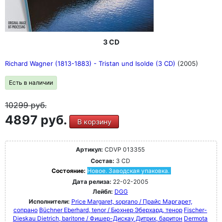
Дворжака, Грига и Чайковского, а также Верди и
Вагнера CD 70 - 78 объединяет композиторов рубежа
веков - Малера, Дебюсси, Рихарда Штрауса и Пуччини
CD 79 - 100 включает шедевры XX века - от
Стравинского до Мессии. На дисках 79 - 100
3 CD
представлены шедевры XX века от Стравинского до
Мессиана, Булеза и Горецкого, а также Хольста,
Richard Wagner (1813-1883) - Tristan und Isolde (3 CD)
(2005)
Рахманинова, Сибелиуса, Айвза, Яначека, Равеля и
многих других.
Есть в наличии
10299
руб.
4897 руб.
В корзину
Артикул:
CDVP 013355
Состав:
3 CD
Состояние:
Новое. Заводская упаковка.
Дата релиза:
22-02-2005
Лейбл:
DGG
Исполнители:
Price Margaret, soprano / Прайс Маргарет,
сопрано
Büchner Eberhard, tenor / Бюхнер Эберхард, тенор
Fischer-
Dieskau Dietrich, baritone / Фишер-Дискау Дитрих, баритон
Dermota