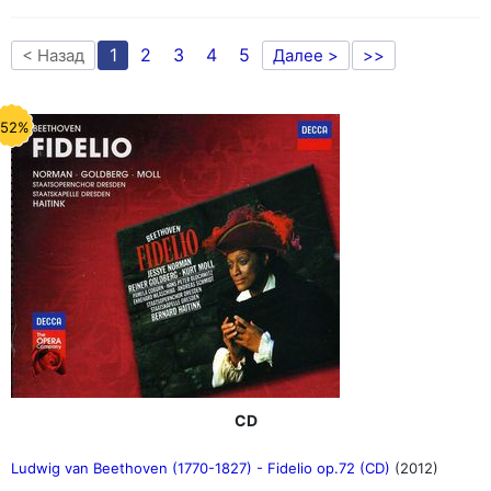
1
2
3
4
5
< Назад
Далее >
>>
-52%
CD
Ludwig van Beethoven (1770-1827) - Fidelio op.72 (CD)
(2012)