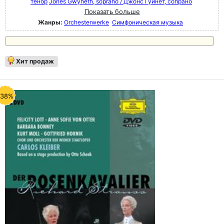
тенор
Jones Gwyneth, soprano / Джонс Гуинет, сопрано
Показать больше
Жанры:
Orchesterwerke
Симфоническая музыка
Хит продаж
-38%