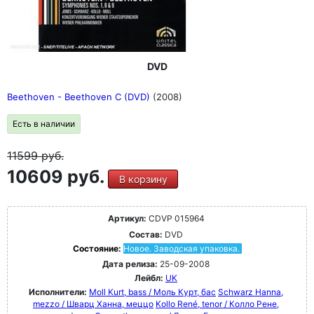
DVD
Beethoven - Beethoven C (DVD)
(2008)
Есть в наличии
11599
руб.
10609 руб.
В корзину
Артикул:
CDVP 015964
Состав:
DVD
Состояние:
Новое. Заводская упаковка.
Дата релиза:
25-09-2008
Лейбл:
UK
Исполнители:
Moll Kurt, bass / Моль Курт, бас
Schwarz Hanna,
mezzo / Шварц Ханна, меццо
Kollo René, tenor / Колло Рене,