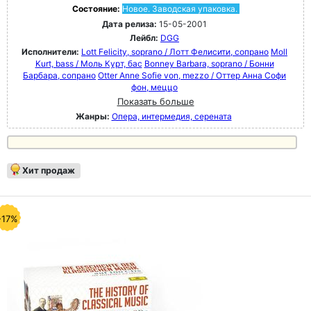
Состояние:
Новое. Заводская упаковка.
Дата релиза:
15-05-2001
Лейбл:
DGG
Исполнители:
Lott Felicity, soprano / Лотт Фелисити, сопрано
Moll
Kurt, bass / Моль Курт, бас
Bonney Barbara, soprano / Бонни
Барбара, сопрано
Otter Anne Sofie von, mezzo / Оттер Анна Софи
фон, меццо
Показать больше
Жанры:
Опера, интермедия, серената
Хит продаж
-17%