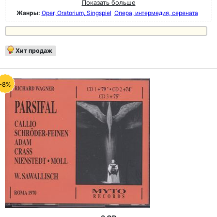
Показать больше
Жанры:
Oper, Oratorium, Singspiel
Опера, интермедия, серената
Хит продаж
-8%