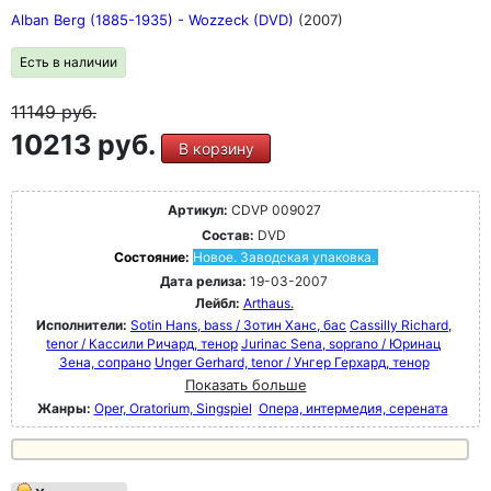
Alban Berg (1885-1935) - Wozzeck (DVD)
(2007)
Есть в наличии
11149
руб.
10213 руб.
В корзину
Артикул:
CDVP 009027
Состав:
DVD
Состояние:
Новое. Заводская упаковка.
Дата релиза:
19-03-2007
Лейбл:
Arthaus.
Исполнители:
Sotin Hans, bass / Зотин Ханс, бас
Cassilly Richard,
tenor / Кассили Ричард, тенор
Jurinac Sena, soprano / Юринац
Зена, сопрано
Unger Gerhard, tenor / Унгер Герхард, тенор
Показать больше
Жанры:
Oper, Oratorium, Singspiel
Опера, интермедия, серената