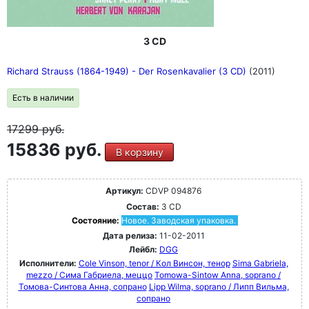
3 CD
Richard Strauss (1864-1949) - Der Rosenkavalier (3 CD)
(2011)
Есть в наличии
17299
руб.
15836 руб.
В корзину
Артикул:
CDVP 094876
Состав:
3 CD
Состояние:
Новое. Заводская упаковка.
Дата релиза:
11-02-2011
Лейбл:
DGG
Исполнители:
Cole Vinson, tenor / Кол Винсон, тенор
Sima Gabriela,
mezzo / Сима Габриела, меццо
Tomowa-Sintow Anna, soprano /
Томова-Синтова Анна, сопрано
Lipp Wilma, soprano / Липп Вильма,
сопрано