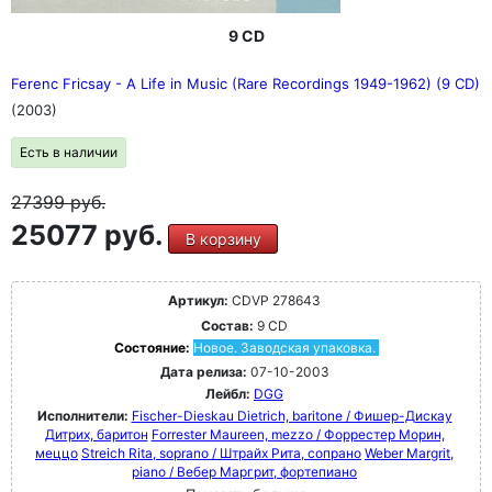
9 CD
Ferenc Fricsay - A Life in Music (Rare Recordings 1949-1962) (9 CD)
(2003)
Есть в наличии
27399
руб.
25077 руб.
В корзину
Артикул:
CDVP 278643
Состав:
9 CD
Состояние:
Новое. Заводская упаковка.
Дата релиза:
07-10-2003
Лейбл:
DGG
Исполнители:
Fischer-Dieskau Dietrich, baritone / Фишер-Дискау
Дитрих, баритон
Forrester Maureen, mezzo / Форрестер Морин,
меццо
Streich Rita, soprano / Штрайх Рита, сопрано
Weber Margrit,
piano / Вебер Маргрит, фортепиано