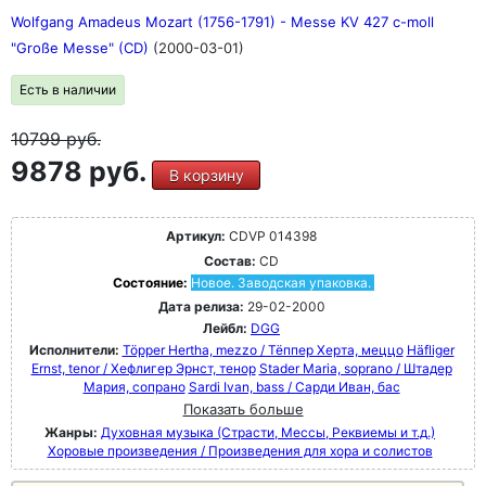
Wolfgang Amadeus Mozart (1756-1791) - Messe KV 427 c-moll
"Große Messe" (CD)
(2000-03-01)
Есть в наличии
10799
руб.
9878 руб.
В корзину
Артикул:
CDVP 014398
Состав:
CD
Состояние:
Новое. Заводская упаковка.
Дата релиза:
29-02-2000
Лейбл:
DGG
Исполнители:
Töpper Hertha, mezzo / Тёппер Херта, меццо
Häfliger
Ernst, tenor / Хефлигер Эрнст, тенор
Stader Maria, soprano / Штадер
Мария, сопрано
Sardi Ivan, bass / Сарди Иван, бас
Показать больше
Жанры:
Духовная музыка (Страсти, Мессы, Реквиемы и т.д.)
Хоровые произведения / Произведения для хора и солистов