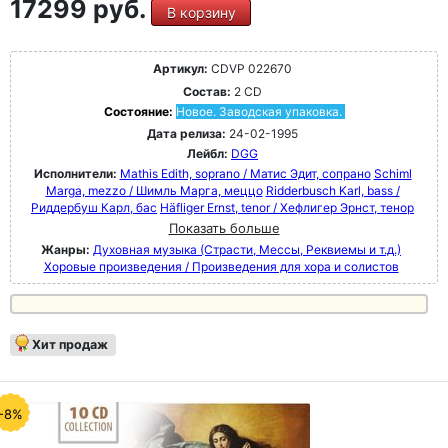
17299 руб.
В корзину
Артикул:
CDVP 022670
Состав:
2 CD
Состояние:
Новое. Заводская упаковка.
Дата релиза:
24-02-1995
Лейбл:
DGG
Исполнители:
Mathis Edith, soprano / Матис Эдит, сопрано
Schiml
Marga, mezzo / Шимль Марга, меццо
Ridderbusch Karl, bass /
Риддербуш Карл, бас
Häfliger Ernst, tenor / Хефлигер Эрнст, тенор
Показать больше
Жанры:
Духовная музыка (Страсти, Мессы, Реквиемы и т.д.)
Хоровые произведения / Произведения для хора и солистов
Хит продаж
-8%