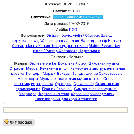
Артикул:
CDVP 3138567
Состав:
51 CDs
Состояние:
Новое. Заводская упаковка.
Дата релиза:
19-02-2016
Лейбл:
DGG
Исполнители:
Oistrakh David, violin / Ойстрах Давид,
скрипка
Ludwig Walther, tenor / Людвиг Вальтер, тенор
Hansen
Conrad, piano / Хансен Конрад, фортепиано
Richter Svyatoslav,
piano / Рихтер Святослав, фортепиано
Показать больше
Жанры:
Orchesterwerke
Вокальный цикл
Духовная музыка
(Страсти, Мессы, Реквиемы и т.д.)
Камерная и инструментальная
музыка
Концерт
Марши, Вальсы, Танцы, другие Оркестровые
миниатюры
Музыка к театральному спектаклю
Опера,
интермедия, серената
Оратория
Орган соло
Оркестровые
произведения
Песни / Романсы
Симфоническая музыка
Увертюра
Фортепьяно соло
Хоровые произведения /
Произведения для хора и солистов
Хит продаж