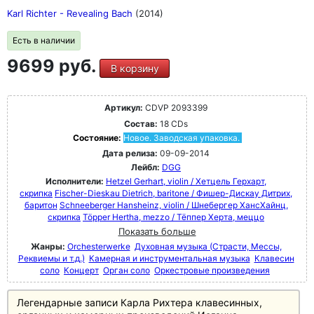
Karl Richter - Revealing Bach
(2014)
Есть в наличии
9699 руб.
В корзину
Артикул:
CDVP 2093399
Состав:
18 CDs
Состояние:
Новое. Заводская упаковка.
Дата релиза:
09-09-2014
Лейбл:
DGG
Исполнители:
Hetzel Gerhart, violin / Хетцель Герхарт,
скрипка
Fischer-Dieskau Dietrich, baritone / Фишер-Дискау Дитрих,
баритон
Schneeberger Hansheinz, violin / Шнебергер ХансХайнц,
скрипка
Töpper Hertha, mezzo / Тёппер Херта, меццо
Показать больше
Жанры:
Orchesterwerke
Духовная музыка (Страсти, Мессы,
Реквиемы и т.д.)
Камерная и инструментальная музыка
Клавесин
соло
Концерт
Орган соло
Оркестровые произведения
Легендарные записи Карла Рихтера клавесинных,