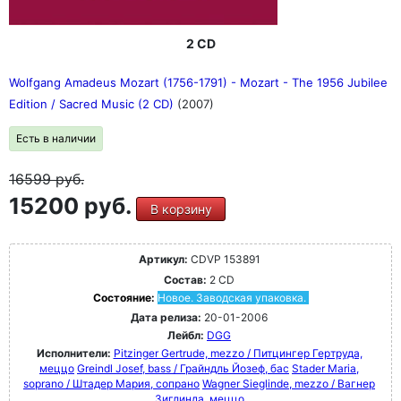
2 CD
Wolfgang Amadeus Mozart (1756-1791) - Mozart - The 1956 Jubilee
Edition / Sacred Music (2 CD)
(2007)
Есть в наличии
16599
руб.
15200 руб.
В корзину
Артикул:
CDVP 153891
Состав:
2 CD
Состояние:
Новое. Заводская упаковка.
Дата релиза:
20-01-2006
Лейбл:
DGG
Исполнители:
Pitzinger Gertrude, mezzo / Питцингер Гертруда,
меццо
Greindl Josef, bass / Грайндль Йозеф, бас
Stader Maria,
soprano / Штадер Мария, сопрано
Wagner Sieglinde, mezzo / Вагнер
Зиглинда, меццо