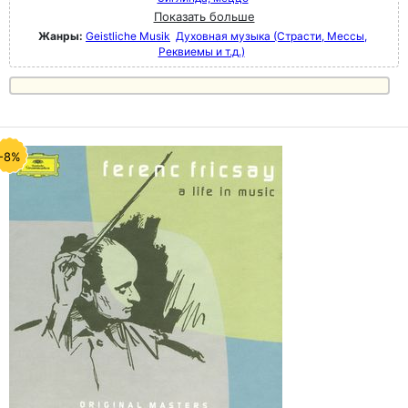
Показать больше
Жанры:
Geistliche Musik
Духовная музыка (Страсти, Мессы,
Реквиемы и т.д.)
-8%