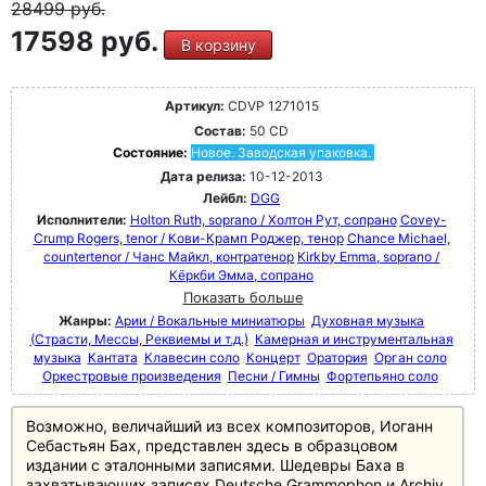
28499
руб.
17598 руб.
В корзину
Артикул:
CDVP 1271015
Состав:
50 CD
Состояние:
Новое. Заводская упаковка.
Дата релиза:
10-12-2013
Лейбл:
DGG
Исполнители:
Holton Ruth, soprano / Холтон Рут, сопрано
Covey-
Crump Rogers, tenor / Кови-Крамп Роджер, тенор
Chance Michael,
countertenor / Чанс Майкл, контратенор
Kirkby Emma, soprano /
Кёркби Эмма, сопрано
Показать больше
Жанры:
Арии / Вокальные миниатюры
Духовная музыка
(Страсти, Мессы, Реквиемы и т.д.)
Камерная и инструментальная
музыка
Кантата
Клавесин соло
Концерт
Оратория
Орган соло
Оркестровые произведения
Песни / Гимны
Фортепьяно соло
Возможно, величайший из всех композиторов, Иоганн
Себастьян Бах, представлен здесь в образцовом
издании с эталонными записями. Шедевры Баха в
захватывающих записях Deutsche Grammophon и Archiv