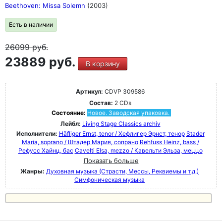
Beethoven: Missa Solemn
(2003)
Есть в наличии
26099
руб.
23889 руб.
В корзину
Артикул:
CDVP 309586
Состав:
2 CDs
Состояние:
Новое. Заводская упаковка.
Лейбл:
Living Stage Classics archiv
Исполнители:
Häfliger Ernst, tenor / Хефлигер Эрнст, тенор
Stader
Maria, soprano / Штадер Мария, сопрано
Rehfuss Heinz, bass /
Рефусс Хайнц, бас
Cavelti Elsa, mezzo / Кавельти Эльза, меццо
Показать больше
Жанры:
Духовная музыка (Страсти, Мессы, Реквиемы и т.д.)
Симфоническая музыка