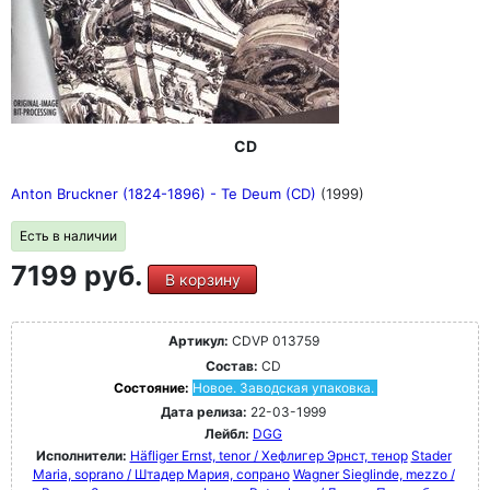
основные произведения Баха в сопровождении Карла
Рихтера на клавесине и органе: Историческое
свидетельство и горячая художественная исповедь
убежденного бахианина в равной степени.
CD
Anton Bruckner (1824-1896) - Te Deum (CD)
(1999)
Есть в наличии
7199 руб.
В корзину
Артикул:
CDVP 013759
Состав:
CD
Состояние:
Новое. Заводская упаковка.
Дата релиза:
22-03-1999
Лейбл:
DGG
Исполнители:
Häfliger Ernst, tenor / Хефлигер Эрнст, тенор
Stader
Maria, soprano / Штадер Мария, сопрано
Wagner Sieglinde, mezzo /