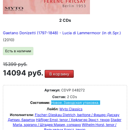
2 CDs
Gaetano Donizetti (1797-1848) - Lucia di Lammermoor (in dt.Spr.)
(2010)
Есть в наличии
15399
руб.
14094 руб.
В корзину
Артикул:
CDVP 048272
Состав:
2 CDs
Состояние:
Новое. Заводская упаковка.
Лейбл:
Myto Classics
Исполнители:
Fischer-Dieskau Dietrich, baritone / Фишер-Дискау
Дитрих, баритон
Häfliger Ernst, tenor / Хефлигер Эрнст, тенор
Stader
Maria, soprano / Штадер Мария, сопрано
Wilhelm Horst, tenor /
Вильхельм Хорст, тенор