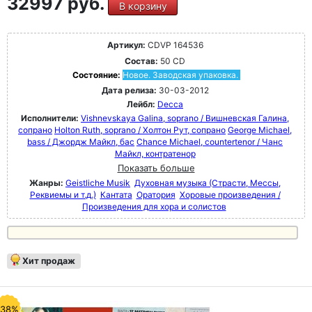
32997 руб.
В корзину
Артикул:
CDVP 164536
Состав:
50 CD
Состояние:
Новое. Заводская упаковка.
Дата релиза:
30-03-2012
Лейбл:
Decca
Исполнители:
Vishnevskaya Galina, soprano / Вишневская Галина,
сопрано
Holton Ruth, soprano / Холтон Рут, сопрано
George Michael,
bass / Джордж Майкл, бас
Chance Michael, countertenor / Чанс
Майкл, контратенор
Показать больше
Жанры:
Geistliche Musik
Духовная музыка (Страсти, Мессы,
Реквиемы и т.д.)
Кантата
Оратория
Хоровые произведения /
Произведения для хора и солистов
Хит продаж
-38%