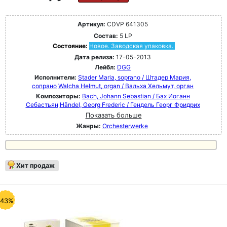
Артикул:
CDVP 641305
Состав:
5 LP
Состояние:
Новое. Заводская упаковка.
Дата релиза:
17-05-2013
Лейбл:
DGG
Исполнители:
Stader Maria, soprano / Штадер Мария,
сопрано
Walcha Helmut, organ / Вальха Хельмут, орган
Композиторы:
Bach, Johann Sebastian / Бах Иоганн
Себастьян
Händel, Georg Frederic / Гендель Георг Фридрих
Показать больше
Жанры:
Orchesterwerke
Хит продаж
-43%