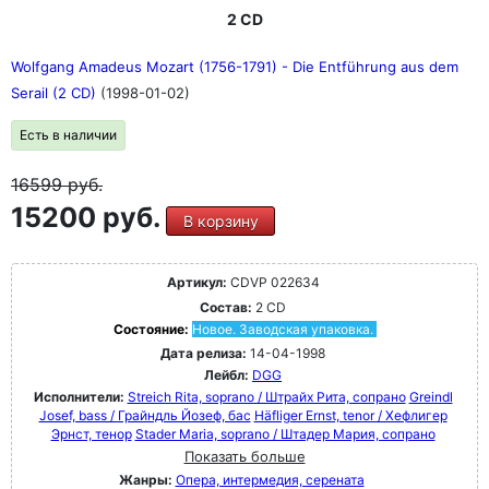
2 CD
Wolfgang Amadeus Mozart (1756-1791) - Die Entführung aus dem
Serail (2 CD)
(1998-01-02)
Есть в наличии
16599
руб.
15200 руб.
В корзину
Артикул:
CDVP 022634
Состав:
2 CD
Состояние:
Новое. Заводская упаковка.
Дата релиза:
14-04-1998
Лейбл:
DGG
Исполнители:
Streich Rita, soprano / Штрайх Рита, сопрано
Greindl
Josef, bass / Грайндль Йозеф, бас
Häfliger Ernst, tenor / Хефлигер
Эрнст, тенор
Stader Maria, soprano / Штадер Мария, сопрано
Показать больше
Жанры:
Опера, интермедия, серената