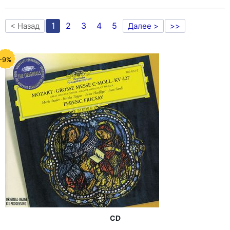
1
2
3
4
5
< Назад
Далее >
>>
-9%
CD