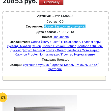
20853 руб.
В корзину
Артикул:
CDVP 1435822
Состав:
CD
Состояние:
Новое. Заводская упаковка.
Дата релиза:
27-09-2013
Лейбл:
Documents
Исполнители:
Gedda (Harry Gustaf) Nikolai, tenor / Гедда (Гарри
Густав) Николай, тенор
Fischer-Dieskau Dietrich, baritone / Фишер-
Дискау Дитрих, баритон
Souzay Gérard, baritone / Сузе Жерар,
баритон
Procter Norma, mezzo / Проктер Норма, меццо
Показать больше
Жанры:
Духовная музыка (Страсти, Мессы, Реквиемы и т.д.)
Оратория
-17%