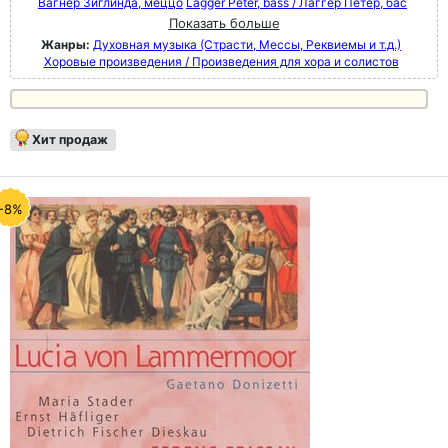
Вагнер Зиглинда, меццо
Lagger Peter, bass / Лаггер Петер, бас
Показать больше
Жанры:
Духовная музыка (Страсти, Мессы, Реквиемы и т.д.)
Хоровые произведения / Произведения для хора и солистов
Хит продаж
-8%