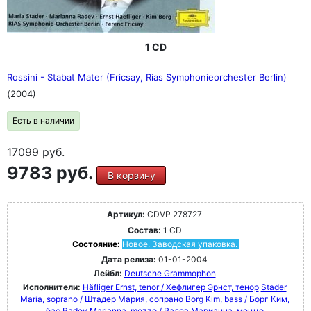
1 CD
Rossini - Stabat Mater (Fricsay, Rias Symphonieorchester Berlin)
(2004)
Есть в наличии
17099
руб.
9783 руб.
В корзину
Артикул:
CDVP 278727
Состав:
1 CD
Состояние:
Новое. Заводская упаковка.
Дата релиза:
01-01-2004
Лейбл:
Deutsche Grammophon
Исполнители:
Häfliger Ernst, tenor / Хефлигер Эрнст, тенор
Stader
Maria, soprano / Штадер Мария, сопрано
Borg Kim, bass / Борг Ким,
бас
Radev Marianna, mezzo / Радев Марианна, меццо