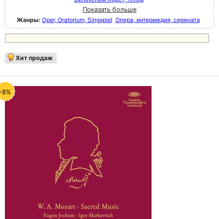
Показать больше
Жанры:
Oper, Oratorium, Singspiel
Опера, интермедия, серената
Хит продаж
-8%