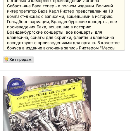
органных и камерных произведений Иоганна
Себастьяна Баха теперь в полном издании. Великий
интерпретатор Баха Карл Рихтер представлен на 18
компакт-дисках с записями, вошедшими в историю.
Гольдберг-вариации, Бранденбургские концерты, все
произведения Баха, вошедшие в историю
Бранденбургские концерты, все концерты для
клавесина, сонаты для скрипки, флейты и клавесина
соседствуют с произведениями для органа. В качестве
бонуса в издание включена запись Рихтером "Мессы
си минор".
Хит продаж
Рихтер был далек от "исторической исполнительской
практики", его интерпретации очень выразительны и
передают глубину и духовную выразительность
произведений Иоганна Себастьяна Баха.
Интерпретация Карлом Рихтером 2-го
Бранденбургского концерта возглавляет музыкальную
часть "Золотой записи Вояджера", покинувшей нашу
Солнечную систему в качестве послания от
человечества на борту зондов "Вояджер-1" и
"Вояджер-2".
"Раскрывая Баха" приглашает вас открыть для себя