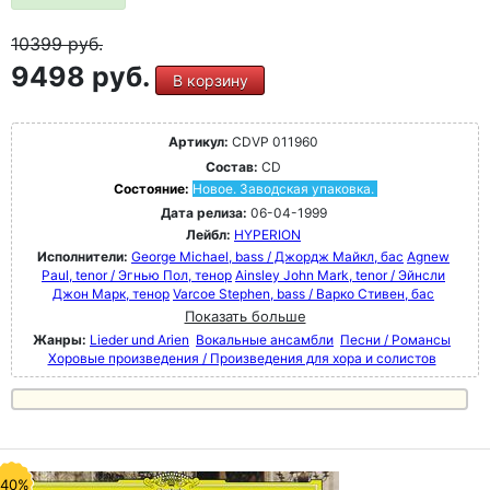
10399
руб.
9498 руб.
В корзину
Артикул:
CDVP 011960
Состав:
CD
Состояние:
Новое. Заводская упаковка.
Дата релиза:
06-04-1999
Лейбл:
HYPERION
Исполнители:
George Michael, bass / Джордж Майкл, бас
Agnew
Paul, tenor / Эгнью Пол, тенор
Ainsley John Mark, tenor / Эйнсли
Джон Марк, тенор
Varcoe Stephen, bass / Варко Стивен, бас
Показать больше
Жанры:
Lieder und Arien
Вокальные ансамбли
Песни / Романсы
Хоровые произведения / Произведения для хора и солистов
-40%