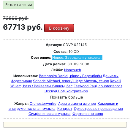
Есть в наличии
73899
руб.
67713 руб.
В корзину
Артикул:
CDVP 022145
Состав:
10 CD
Состояние:
Новое. Заводская упаковка.
Дата релиза:
30-09-2008
Лейбл:
Nonesuch
Исполнители:
Barenboim Daniel, piano / Баренбойм Даниэль,
фортепиано
Schade Michael, tenor / Шаде Михель, тенор
Ravelli
Willem, bass / Рейвелли Уиллем, бас
Esswood Paul, countertenor /
Эссвуд Пол, контратенор
Показать больше
Жанры:
Orchesterwerke
Арии и сцены из опер
Камерная и
инструментальная музыка
Концерт
Оркестровые произведения
Симфоническая музыка
Фортепьяно соло