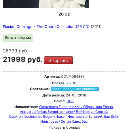
26 CD
Placido Domingo - The Opera Collection (26 CD)
(2011)
Есть в наличии
26399
руб.
21998 руб.
В корзину
Артикул:
CDVP 094881
Состав:
26 CD
Состояние:
Новое. Заводская упаковка.
Дата релиза:
24-05-2018
Лейбл:
DGG
Исполнители:
Obraztsova Elena, mezzo / Образцова Елена,
меццо
Leiferkus Sergei, baritone / Лейферкус Сергей,
баритон
Nesterenko Eugeny, bass / Нестеренко Евгений, бас
Sotin
Hans, bass / Зотин Ханс, бас
Показать больше