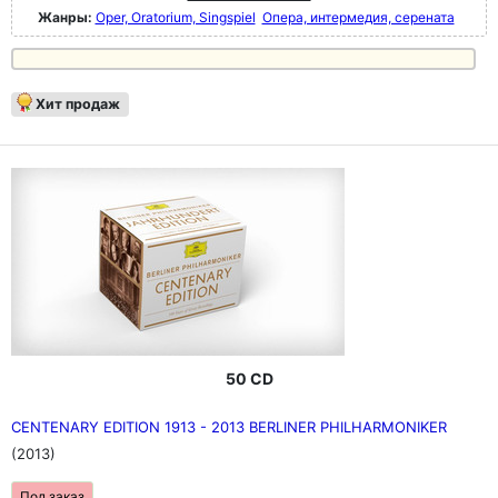
Жанры:
Oper, Oratorium, Singspiel
Опера, интермедия, серената
Хит продаж
50 CD
CENTENARY EDITION 1913 - 2013 BERLINER PHILHARMONIKER
(2013)
Под заказ