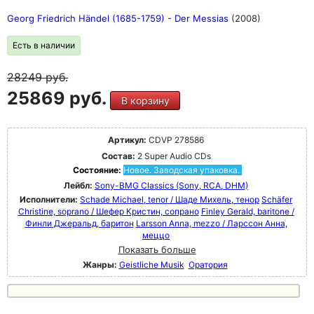
Georg Friedrich Händel (1685-1759) - Der Messias
(2008)
Есть в наличии
28249
руб.
25869 руб.
В корзину
Артикул:
CDVP 278586
Состав:
2 Super Audio CDs
Состояние:
Новое. Заводская упаковка.
Лейбл:
Sony-BMG Classics (Sony, RCA, DHM)
Исполнители:
Schade Michael, tenor / Шаде Михель, тенор
Schäfer
Christine, soprano / Шефер Кристин, сопрано
Finley Gerald, baritone /
Финли Джеральд, баритон
Larsson Anna, mezzo / Ларссон Анна,
меццо
Показать больше
Жанры:
Geistliche Musik
Оратория