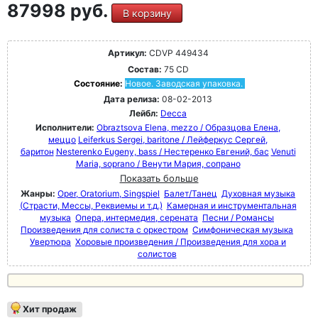
87998 руб.
В корзину
Артикул:
CDVP 449434
Состав:
75 CD
Состояние:
Новое. Заводская упаковка.
Дата релиза:
08-02-2013
Лейбл:
Decca
Исполнители:
Obraztsova Elena, mezzo / Образцова Елена,
меццо
Leiferkus Sergei, baritone / Лейферкус Сергей,
баритон
Nesterenko Eugeny, bass / Нестеренко Евгений, бас
Venuti
Maria, soprano / Венути Мария, сопрано
Показать больше
Жанры:
Oper, Oratorium, Singspiel
Балет/Танец
Духовная музыка
(Страсти, Мессы, Реквиемы и т.д.)
Камерная и инструментальная
музыка
Опера, интермедия, серената
Песни / Романсы
Произведения для солиста с оркестром
Симфоническая музыка
Увертюра
Хоровые произведения / Произведения для хора и
солистов
Хит продаж