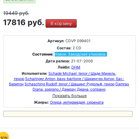
19449
руб.
17816 руб.
В корзину
Артикул:
CDVP 099401
Состав:
2 CD
Состояние:
Новое. Заводская упаковка.
Дата релиза:
21-07-2006
Лейбл:
DHM
Исполнители:
Schade Michael, tenor / Шаде Михель,
тенор
Scharinger Anton, bass-baritone / Шарингер Антон, бас-
баритон
Schasching Rudolf, tenor / Шашинг Рудольф, тенор
Damrau
Diana, soprano / Дамрау Диана, сопрано
Показать больше
Жанры:
Опера, интермедия, серената
-10%