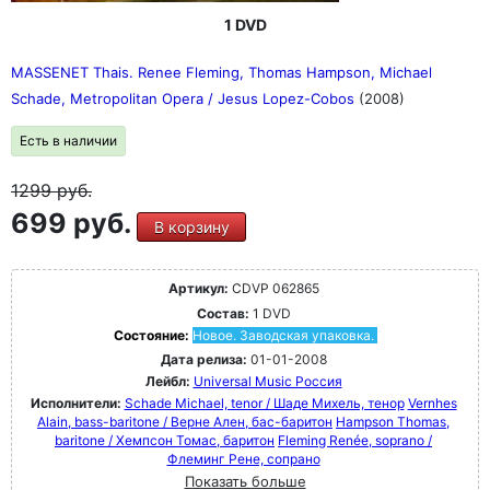
1 DVD
MASSENET Thais. Renee Fleming, Thomas Hampson, Michael
Schade, Metropolitan Opera / Jesus Lopez-Cobos
(2008)
Есть в наличии
1299
руб.
699 руб.
В корзину
Артикул:
CDVP 062865
Состав:
1 DVD
Состояние:
Новое. Заводская упаковка.
Дата релиза:
01-01-2008
Лейбл:
Universal Music Россия
Исполнители:
Schade Michael, tenor / Шаде Михель, тенор
Vernhes
Alain, bass-baritone / Верне Ален, бас-баритон
Hampson Thomas,
baritone / Хемпсон Томас, баритон
Fleming Renée, soprano /
Флеминг Рене, сопрано
Показать больше