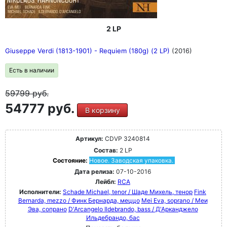
2 LP
Giuseppe Verdi (1813-1901) - Requiem (180g) (2 LP)
(2016)
Есть в наличии
59799
руб.
54777 руб.
В корзину
Артикул:
CDVP 3240814
Состав:
2 LP
Состояние:
Новое. Заводская упаковка.
Дата релиза:
07-10-2016
Лейбл:
RCA
Исполнители:
Schade Michael, tenor / Шаде Михель, тенор
Fink
Bernarda, mezzo / Финк Бернарда, меццо
Mei Eva, soprano / Меи
Эва, сопрано
D'Arcangelo Ildebrando, bass / Д'Арканджело
Ильдебрандо, бас