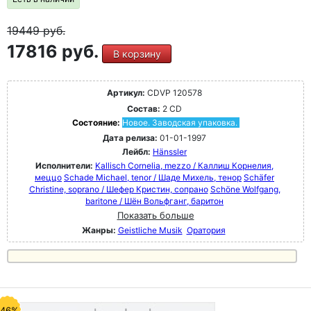
19449
руб.
17816 руб.
В корзину
Артикул:
CDVP 120578
Состав:
2 CD
Состояние:
Новое. Заводская упаковка.
Дата релиза:
01-01-1997
Лейбл:
Hänssler
Исполнители:
Kallisch Cornelia, mezzo / Каллиш Корнелия,
меццо
Schade Michael, tenor / Шаде Михель, тенор
Schäfer
Christine, soprano / Шефер Кристин, сопрано
Schöne Wolfgang,
baritone / Шён Вольфганг, баритон
Показать больше
Жанры:
Geistliche Musik
Оратория
-46%