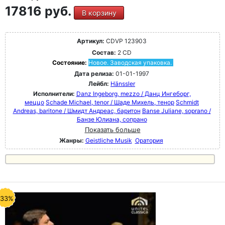
17816 руб.
В корзину
Артикул:
CDVP 123903
Состав:
2 CD
Состояние:
Новое. Заводская упаковка.
Дата релиза:
01-01-1997
Лейбл:
Hänssler
Исполнители:
Danz Ingeborg, mezzo / Данц Ингеборг,
меццо
Schade Michael, tenor / Шаде Михель, тенор
Schmidt
Andreas, baritone / Шмидт Андреас, баритон
Banse Juliane, soprano /
Банзе Юлиана, сопрано
Показать больше
Жанры:
Geistliche Musik
Оратория
-33%