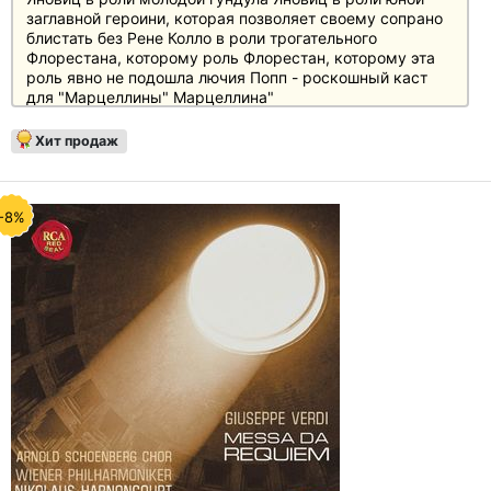
заглавной героини, которая позволяет своему сопрано
блистать без Рене Колло в роли трогательного
Флорестана, которому роль Флорестан, которому эта
роль явно не подошла лючия Попп - роскошный каст
для "Марцеллины" Марцеллина"
Хит продаж
-8%