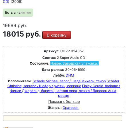
CD)
(2009)
Есть в наличии
19699
руб.
18015 руб.
В корзину
Артикул:
CDVP 024357
Состав:
2 Super Audio CD
Состояние:
Новое. Заводская упаковка.
Дата релиза:
30-06-1990
Лейбл:
DHM
Исполнители:
Schade Michael, tenor / Шаде Михель, тенор
Schäfer
Christine, soprano / Шефер Кристин, сопрано
Finley Gerald, baritone /
Финли Джеральд, баритон
Larsson Anna, mezzo / Ларссон Анна,
меццо
Показать больше
Жанры:
Оратория