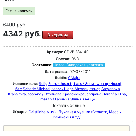
Есть в наличии
6499
руб.
4342 руб.
В корзину
Артикул:
CDVP 284140
Состав:
DVD
Состояние:
Новое. Заводская упаковка.
Дата релиза:
07-03-2011
Лейбл:
CMajor
Исполнители:
Selig Franz-Joseph, bass / Зелиг Франц-Йозеф,
бас
Schade Michael, tenor / Шаде Михель, тенор
Stoyanova
Krassimira, soprano / Стоянова Крассимира, сопрано
Garanča Elina,
mezzo / Гаранча Элина, меццо
Показать больше
Жанры:
Geistliche Musik
Духовная музыка (Страсти, Мессы,
Реквиемы и т.д.)