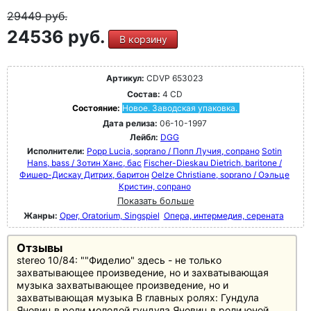
29449
руб.
24536 руб.
В корзину
Артикул:
CDVP 653023
Состав:
4 CD
Состояние:
Новое. Заводская упаковка.
Дата релиза:
06-10-1997
Лейбл:
DGG
Исполнители:
Popp Lucia, soprano / Попп Лучия, сопрано
Sotin
Hans, bass / Зотин Ханс, бас
Fischer-Dieskau Dietrich, baritone /
Фишер-Дискау Дитрих, баритон
Oelze Christiane, soprano / Оэльце
Кристин, сопрано
Показать больше
Жанры:
Oper, Oratorium, Singspiel
Опера, интермедия, серената
Отзывы
stereo 10/84: ""Фиделио" здесь - не только
захватывающее произведение, но и захватывающая
музыка захватывающее произведение, но и
захватывающая музыка В главных ролях: Гундула
Яновиц в роли молодой гундула Яновиц в роли юной