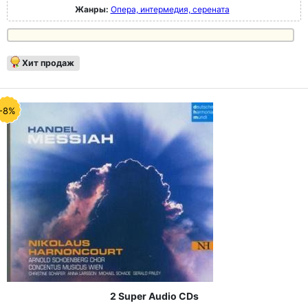
Жанры:
Опера, интермедия, серената
Хит продаж
-8%
2 Super Audio CDs