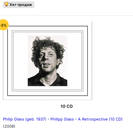
Хит продаж
-8%
10 CD
Philip Glass (geb. 1937) - Philipp Glass - A Retrospective (10 CD)
(2008)