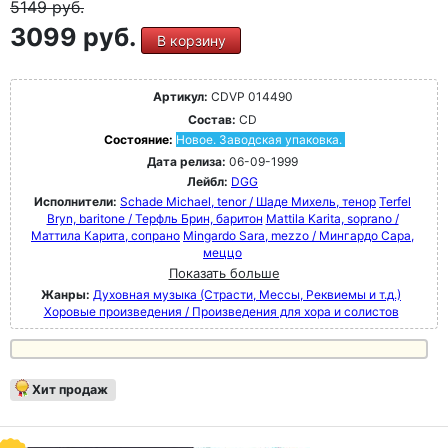
5149
руб.
3099 руб.
В корзину
Артикул:
CDVP 014490
Состав:
CD
Состояние:
Новое. Заводская упаковка.
Дата релиза:
06-09-1999
Лейбл:
DGG
Исполнители:
Schade Michael, tenor / Шаде Михель, тенор
Terfel
Bryn, baritone / Терфль Брин, баритон
Mattila Karita, soprano /
Маттила Карита, сопрано
Mingardo Sara, mezzo / Мингардо Сара,
меццо
Показать больше
Жанры:
Духовная музыка (Страсти, Мессы, Реквиемы и т.д.)
Хоровые произведения / Произведения для хора и солистов
Хит продаж