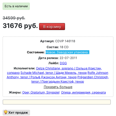
Есть в наличии
34599
руб.
31676 руб.
В корзину
Артикул:
CDVP 146118
Состав:
18 CD
Состояние:
Новое. Заводская упаковка.
Дата релиза:
22-07-2011
Лейбл:
DGG
Исполнители:
Oelze Christiane, soprano / Оэльце Кристин,
сопрано
Schade Michael, tenor / Шаде Михель, тенор
Rolfe Johnson
Anthony, tenor / Рольф Джонсон Антони, тенор
Prégardien Christoph,
tenor / Прегардьен Кристоф, тенор
Показать больше
Жанры:
Oper, Oratorium, Singspiel
Опера, интермедия, серената
Хит продаж