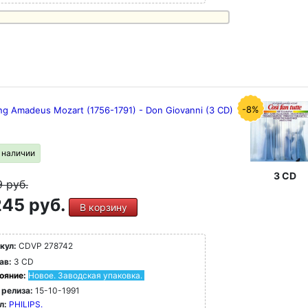
-8%
ng Amadeus Mozart (1756-1791) - Don Giovanni (3 CD)
в наличии
3 CD
9
руб.
45 руб.
В корзину
кул:
CDVP 278742
ав:
3 CD
ояние:
Новое. Заводская упаковка.
 релиза:
15-10-1991
л:
PHILIPS.