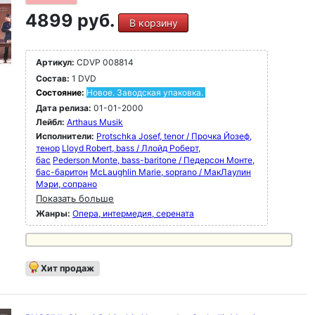
4899 руб.
В корзину
Артикул:
CDVP 008814
Состав:
1 DVD
Состояние:
Новое. Заводская упаковка.
Дата релиза:
01-01-2000
Лейбл:
Arthaus Musik
Исполнители:
Protschka Josef, tenor / Прочка Йозеф,
тенор
Lloyd Robert, bass / Ллойд Роберт,
бас
Pederson Monte, bass-baritone / Педерсон Монте,
бас-баритон
McLaughlin Marie, soprano / МакЛаулин
Мэри, сопрано
Показать больше
Жанры:
Опера, интермедия, серената
Хит продаж