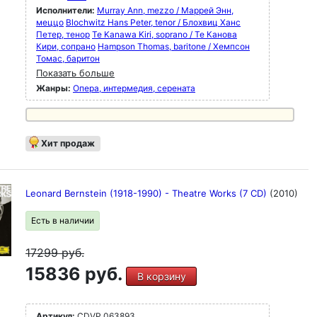
Исполнители:
Murray Ann, mezzo / Маррей Энн,
меццо
Blochwitz Hans Peter, tenor / Блохвиц Ханс
Петер, тенор
Te Kanawa Kiri, soprano / Те Канова
Кири, сопрано
Hampson Thomas, baritone / Хемпсон
Томас, баритон
Показать больше
Жанры:
Опера, интермедия, серената
Хит продаж
Leonard Bernstein (1918-1990) - Theatre Works (7 CD)
(2010)
Есть в наличии
17299
руб.
15836 руб.
В корзину
Артикул:
CDVP 063893