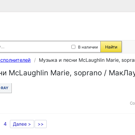
Найти
В наличии
исполнителей
Музыка и песни McLaughlin Marie, sopr
и McLaughlin Marie, soprano / МакЛа
-RAY
Со
4
Далее >
>>