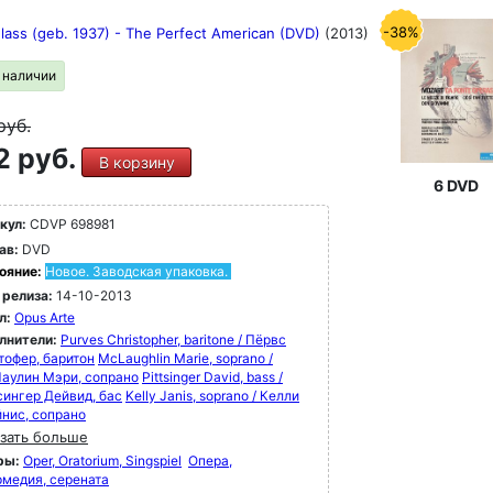
-38%
Glass (geb. 1937) - The Perfect American (DVD)
(2013)
в наличии
руб.
2 руб.
В корзину
6 DVD
кул:
CDVP 698981
ав:
DVD
ояние:
Новое. Заводская упаковка.
 релиза:
14-10-2013
л:
Opus Arte
лнители:
Purves Christopher, baritone / Пёрвс
тофер, баритон
McLaughlin Marie, soprano /
аулин Мэри, сопрано
Pittsinger David, bass /
сингер Дейвид, бас
Kelly Janis, soprano / Келли
нис, сопрано
зать больше
ры:
Oper, Oratorium, Singspiel
Опера,
рмедия, серената