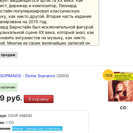
вует выдающегося артиста XX века. Как
ист, дирижер и композитор, Леонард
стайн популяризировал классическую
ку, как никто другой. Вторая часть издания
анирована на 2015 год.
ард Бернстайн был исключительной фигурой
узыкальной сцене XX века, который знал, как
новить энтузиастов на музыку, как никто
ой. Многие из своих величайших записей он
ал с Deutsche Grammophon, для которого он
сывался в последний раз.
 продаж
рь все записи Deutsche Grammophon (+ Decca
ilips) будут выпущены в двух лимитированных
кс-изданиях, сначала Том 1, а затем Том 2 в
 году.
-10%
 SOPRANOS - Divine Sopranos
(2003)
рвый том вошли записи Бернстайна от
овена до Брамса и от Хадына до Листа на 59
в наличии
ах, а также все альбомы, на которых
9 руб.
стайн интерпретирует свои собственные
В корзину
зведения. Все альбомы представлены в
гинальном переплете" с оригинальными
CD
жками. Делюксовое издание будет выпущено
кул:
CDVP 068392
де специального бокса формата "LP" с 40-
ав:
1 CD
ничной книгой большого формата,
ержащей предисловие дочери Бернстайна
ояние:
Новое. Заводская упаковка.