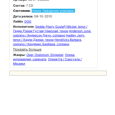
Состав:
7 CD
Состояние:
Новое. Заводская упаковка.
Дата релиза:
08-10-2010
Лейбл:
DGG
Исполнители:
Gedda (Harry Gustaf) Nikolai, tenor /
Гедда (Гарри Густав) Николай, тенор
Anderson June,
soprano / Андерсон Джун, сопрано
Hadley Jerry,
tenor / Хэдли Джери, тенор
Hendricks Barbara,
soprano / Хендрикс Барбара, сопрано
Показать больше
Жанры:
Oper, Oratorium, Singspiel
Опера,
интермедия, серената
Оперетта / Сарсуэла /
Мюзикл