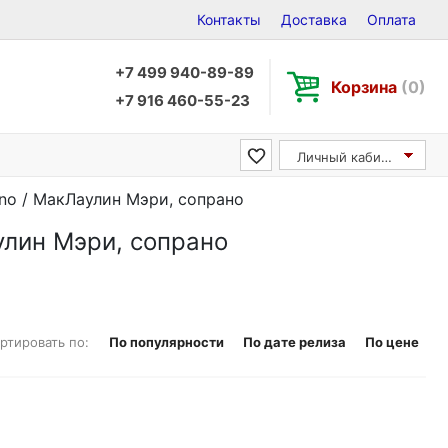
Контакты
Доставка
Оплата
+7 499 940-89-89
Корзина
(0)
+7 916 460-55-23
Личный кабинет
ano / МакЛаулин Мэри, сопрано
улин Мэри, сопрано
ртировать по:
По популярности
По дате релиза
По цене