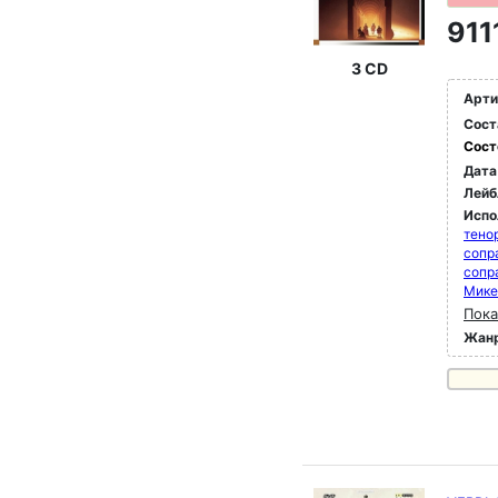
911
3 CD
Арти
Сост
Сост
Дата
Лейб
Испо
тено
сопр
сопр
Мике
Пока
Жан