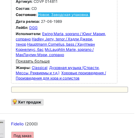
Артикул:
CDVP 014811
Состав:
CD
Состояние:
Новое. Заводская упаковка.
Дата релиза:
27-06-1989
Лейбл:
DGG
Исполнители:
Ewing Maria, soprano / Юинг Мария,
сопрано
Hadley Jerry, tenor / Хэдли Джери,
тенор
Hauptmann Cornelius, bass / Хауптман
Корнелиус, бас
McLaughlin Marie, soprano /
МакЛаулин Мэри, сопрано
Показать больше
Жанры:
Classical
Духовная музыка (Страсти,
Мессы, Реквиемы и т.д.)
Хоровые произведения /
Произведения для хора и солистов
Хит продаж
Fidelio
(2000)
Под заказ