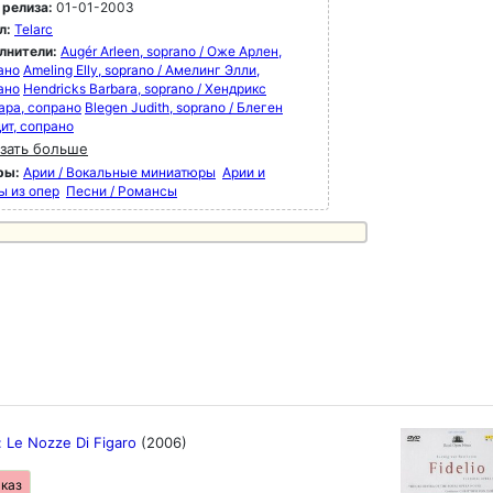
йми Бернстайн и новые эссе выдающихся
 релиза:
01-01-2003
иалистов по Бернстайну (Хамфри Бартон,
л:
Telarc
жел Симеоне), а также бонусный DVD: "The
лнители:
Augér Arleen, soprano / Оже Арлен,
ng of West Side Story"
ано
Ameling Elly, soprano / Амелинг Элли,
ичайший пианист среди дирижеров,
ано
Hendricks Barbara, soprano / Хендрикс
чайший дирижер среди композиторов,
ара, сопрано
Blegen Judith, soprano / Блеген
чайший композитор среди пианистов... Он -
ит, сопрано
ерсальный гений" (Артур Рубенстайн о
зать больше
арде Бернстайне)
ры:
Арии / Вокальные миниатюры
Арии и
ы из опер
Песни / Романсы
: Le Nozze Di Figaro
(2006)
аказ