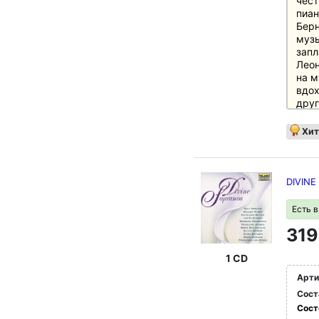
чест
пиан
Берн
музы
запл
Леон
на м
вдох
друг
сдел
запи
Хит
Тепе
и Ph
делю
2015
DIVINE
В пе
Бетх
Есть 
диск
319
Берн
прои
"ори
1 CD
обло
Арти
в ви
Сост
стра
сод
Сост