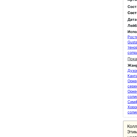
Сост
Сост
Дата
Лейб
Испо
Рост
Gusta
тено
сопр
Пока
Жан
Духо
Кант
Орке
сере
Орке
соли
Симф
Хоро
соли
Колл
Этим