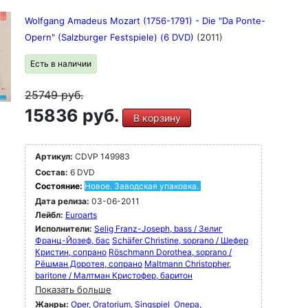
Wolfgang Amadeus Mozart (1756-1791) - Die "Da Ponte-
Opern" (Salzburger Festspiele) (6 DVD)
(2011)
Есть в наличии
25749
руб.
15836 руб.
В корзину
Артикул:
CDVP 149983
Состав:
6 DVD
Состояние:
Новое. Заводская упаковка.
Дата релиза:
03-06-2011
Лейбл:
Euroarts
Исполнители:
Selig Franz-Joseph, bass / Зелиг
Франц-Йозеф, бас
Schäfer Christine, soprano / Шефер
Кристин, сопрано
Röschmann Dorothea, soprano /
Рёшман Доротея, сопрано
Maltmann Christopher,
baritone / Малтман Кристофер, баритон
Показать больше
Жанры:
Oper, Oratorium, Singspiel
Опера,