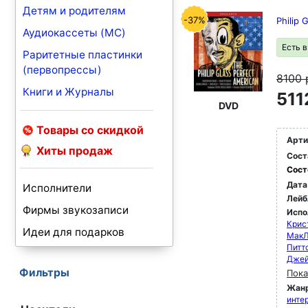
Детям и родителям
-37%
Philip 
Аудиокассеты (MC)
Есть 
Раритетные пластинки
(первопрессы)
8100
Книги и Журналы
511
DVD
Товары со скидкой
Арти
Хиты продаж
Сост
Сост
Дата
Исполнители
Лейб
Фирмы звукозаписи
Испо
Крис
Идеи для подарков
МакЛ
Питт
Джей
Фильтры
Пока
Жан
инте