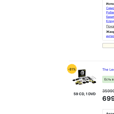
Испо
Симо
Робер
бари
Клау
Пока
Жан
инте
-81%
The Leo
Есть 
3599
59 CD, 1 DVD
699
Арти