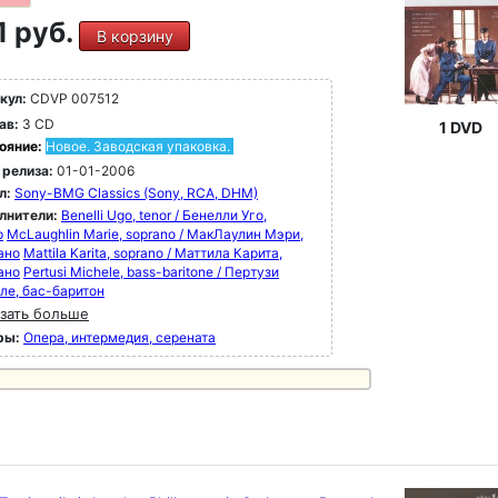
1 руб.
В корзину
кул:
CDVP 007512
ав:
3 CD
1 DVD
ояние:
Новое. Заводская упаковка.
 релиза:
01-01-2006
л:
Sony-BMG Classics (Sony, RCA, DHM)
лнители:
Benelli Ugo, tenor / Бенелли Уго,
р
McLaughlin Marie, soprano / МакЛаулин Мэри,
ано
Mattila Karita, soprano / Маттила Карита,
ано
Pertusi Michele, bass-baritone / Пертузи
ле, бас-баритон
зать больше
ры:
Опера, интермедия, серената