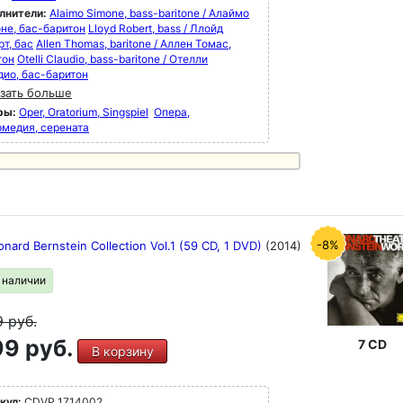
лнители:
Alaimo Simone, bass-baritone / Алаймо
не, бас-баритон
Lloyd Robert, bass / Ллойд
т, бас
Allen Thomas, baritone / Аллен Томас,
тон
Otelli Claudio, bass-baritone / Отелли
дио, бас-баритон
зать больше
ры:
Oper, Oratorium, Singspiel
Опера,
рмедия, серената
-8%
nard Bernstein Collection Vol.1 (59 CD, 1 DVD)
(2014)
в наличии
9
руб.
9 руб.
7 CD
В корзину
кул:
CDVP 1714002