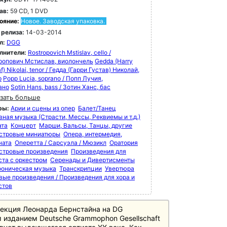
ав:
59 CD, 1 DVD
ояние:
Новое. Заводская упаковка.
 релиза:
14-03-2014
л:
DGG
лнители:
Rostropovich Mstislav, cello /
ропович Мстислав, виолончель
Gedda (Harry
f) Nikolai, tenor / Гедда (Гарри Густав) Николай,
р
Popp Lucia, soprano / Попп Лучия,
ано
Sotin Hans, bass / Зотин Ханс, бас
зать больше
ры:
Арии и сцены из опер
Балет/Танец
вная музыка (Страсти, Мессы, Реквиемы и т.д.)
ата
Концерт
Марши, Вальсы, Танцы, другие
стровые миниатюры
Опера, интермедия,
ната
Оперетта / Сарсуэла / Мюзикл
Оратория
стровые произведения
Произведения для
ста с оркестром
Серенады и Дивертисменты
оническая музыка
Транскрипции
Увертюра
вые произведения / Произведения для хора и
стов
екция Леонарда Бернстайна на DG
 изданием Deutsche Grammophon Gesellschaft