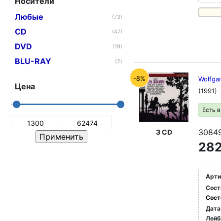
Носители
Любые
(73)
CD
(47)
DVD
(19)
BLU-RAY
(2)
-8%
Wolfga
Цена
(1991)
Есть 
3084
3 CD
282
Арти
Сост
Сост
Дата
Лейб